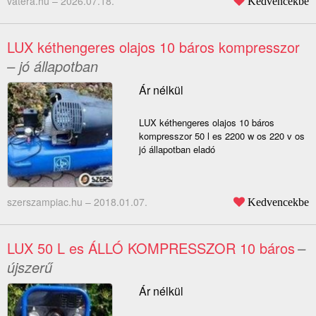
vatera.hu –
2026.07.18.
Kedvencekbe
LUX kéthengeres olajos 10 báros kompresszor
– jó állapotban
Ár nélkül
LUX kéthengeres olajos 10 báros
kompresszor 50 l es 2200 w os 220 v os
jó állapotban eladó
szerszampiac.hu –
2018.01.07.
Kedvencekbe
LUX 50 L es ÁLLÓ KOMPRESSZOR 10 báros
–
újszerű
Ár nélkül