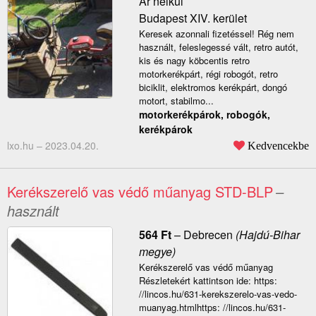
Ár nélkül
Budapest XIV. kerület
Keresek azonnali fizetéssel! Rég nem
használt, feleslegessé vált, retro autót,
kis és nagy köbcentis retro
motorkerékpárt, régi robogót, retro
biciklit, elektromos kerékpárt, dongó
motort, stabilmo...
motorkerékpárok, robogók,
kerékpárok
lxo.hu –
2023.04.20.
Kedvencekbe
Kerékszerelő vas védő műanyag STD-BLP
–
használt
564
Ft
–
Debrecen
(Hajdú-Bihar
megye)
Kerékszerelő vas védő műanyag
Részletekért kattintson ide: https:
//lincos.hu/631-kerekszerelo-vas-vedo-
muanyag.htmlhttps: //lincos.hu/631-