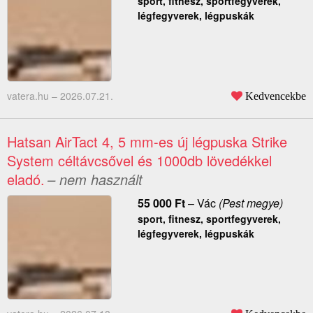
sport, fitnesz, sportfegyverek,
légfegyverek, légpuskák
vatera.hu –
2026.07.21.
Kedvencekbe
Hatsan AirTact 4, 5 mm-es új légpuska Strike
System céltávcsővel és 1000db lövedékkel
eladó.
– nem használt
55 000
Ft
–
Vác
(Pest megye)
sport, fitnesz, sportfegyverek,
légfegyverek, légpuskák