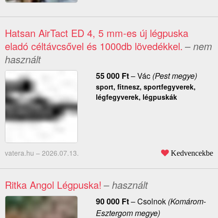
Hatsan AirTact ED 4, 5 mm-es új légpuska
eladó céltávcsővel és 1000db lövedékkel.
– nem
használt
55 000
Ft
–
Vác
(Pest megye)
sport, fitnesz, sportfegyverek,
légfegyverek, légpuskák
vatera.hu –
2026.07.13.
Kedvencekbe
Ritka Angol Légpuska!
– használt
90 000
Ft
–
Csolnok
(Komárom-
Esztergom megye)