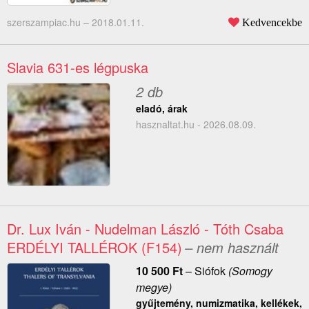
szerszampiac.hu –
2018.01.11.
Kedvencekbe
Slavia 631-es légpuska
2 db
eladó, árak
hasznaltat.hu - 2026.08.09.
Dr. Lux Iván - Nudelman László - Tóth Csaba
ERDÉLYI TALLÉROK (F154)
– nem használt
10 500
Ft
–
Siófok
(Somogy
megye)
gyűjtemény, numizmatika, kellékek,