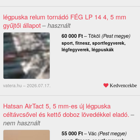
légpuska relum tornádó FÉG LP 14 4, 5 mm
gyűjtői állapot
– használt
60 000
Ft
–
Tököl
(Pest megye)
sport, fitnesz, sportfegyverek,
légfegyverek, légpuskák
vatera.hu –
2026.07.17.
Kedvencekbe
Hatsan AirTact 5, 5 mm-es új légpuska
céltávcsővel és kettő doboz lövedékkel eladó.
–
nem használt
55 000
Ft
–
Vác
(Pest megye)