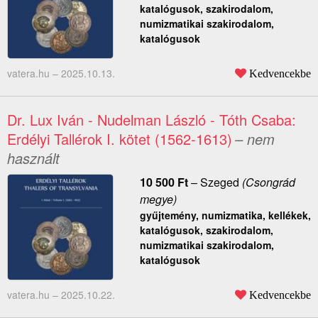
katalógusok, szakirodalom,
numizmatikai szakirodalom,
katalógusok
vatera.hu –
2025.10.13.
Kedvencekbe
Dr. Lux Iván - Nudelman László - Tóth Csaba:
Erdélyi Tallérok I. kötet (1562-1613)
– nem
használt
10 500
Ft
–
Szeged
(Csongrád
megye)
gyűjtemény, numizmatika, kellékek,
katalógusok, szakirodalom,
numizmatikai szakirodalom,
katalógusok
vatera.hu –
2025.10.22.
Kedvencekbe