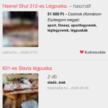
Haenel Shul 312-es Légpuska.
– használt
51 000
Ft
–
Csolnok
(Komárom-
Esztergom megye)
sport, fitnesz, sportfegyverek,
légfegyverek, légpuskák
vatera.hu –
2026.07.01.
Kedvencekbe
631-es Slavia légpuska
2 db
eladó, árak
hasznaltat.hu - 2026.08.09.