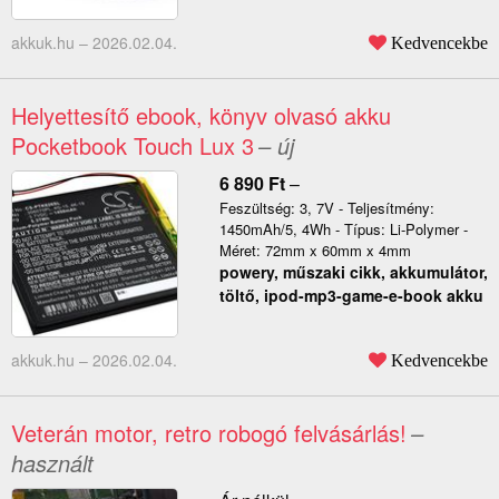
akkuk.hu –
2026.02.04.
Kedvencekbe
Helyettesítő ebook, könyv olvasó akku
Pocketbook Touch Lux 3
– új
6 890
Ft
–
Feszültség: 3, 7V - Teljesítmény:
1450mAh/5, 4Wh - Típus: Li-Polymer -
Méret: 72mm x 60mm x 4mm
powery, műszaki cikk, akkumulátor,
töltő, ipod-mp3-game-e-book akku
akkuk.hu –
2026.02.04.
Kedvencekbe
Veterán motor, retro robogó felvásárlás!
–
használt