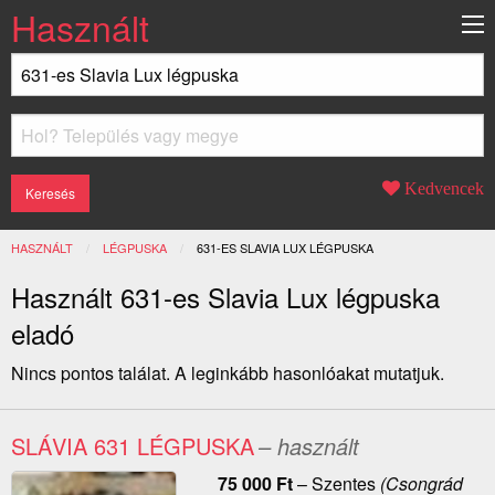
Használt
Kedvencek
HASZNÁLT
LÉGPUSKA
JELENLEGI:
631-ES SLAVIA LUX LÉGPUSKA
Használt 631-es Slavia Lux légpuska
eladó
Nincs pontos találat. A leginkább hasonlóakat mutatjuk.
SLÁVIA 631 LÉGPUSKA
– használt
75 000
Ft
–
Szentes
(Csongrád