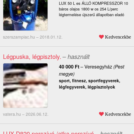
LUX 50 L es ÁLLÓ KOMPRESSZOR 10
báros olajos 1800 w os 254 L/perc
légtermelése újszerű állapotban eladó
szerszampiac.hu –
2018.01.12.
Kedvencekbe
Légpuska, légpisztoly.
– használt
40 000
Ft
–
Veresegyház
(Pest
megye)
sport, fitnesz, sportfegyverek,
légfegyverek, légpisztolyok
vatera.hu –
2026.06.12.
Kedvencekbe
LUX D820 porszívó /atka porszívó
– használt