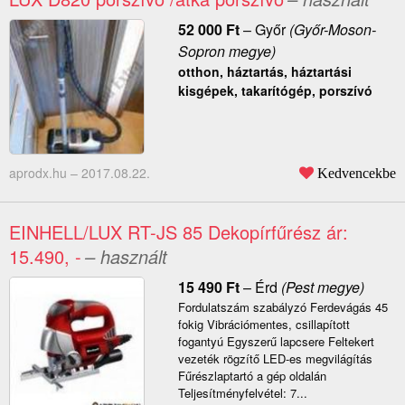
52 000
Ft
–
Győr
(Győr-Moson-
Sopron megye)
otthon, háztartás, háztartási
kisgépek, takarítógép, porszívó
aprodx.hu –
2017.08.22.
Kedvencekbe
EINHELL/LUX RT-JS 85 Dekopírfűrész ár:
15.490, -
– használt
15 490
Ft
–
Érd
(Pest megye)
Fordulatszám szabályzó Ferdevágás 45
fokig Vibrációmentes, csillapított
fogantyú Egyszerű lapcsere Feltekert
vezeték rögzítő LED-es megvilágítás
Fűrészlaptartó a gép oldalán
Teljesítményfelvétel: 7...