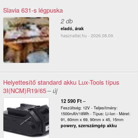
Slavia 631-s légpuska
2 db
eladó, árak
hasznaltat.hu - 2026.08.09.
Helyettesítő standard akku Lux-Tools típus
3I(NCM)R19/65
– új
12 590
Ft
–
Feszültség: 12V - Teljesítmény:
1500mAh/18Wh - Típus: Li-Ion - Méret:
91, 60mm x 69, 90mm x 45, 15mm
powery, szerszámgép akku