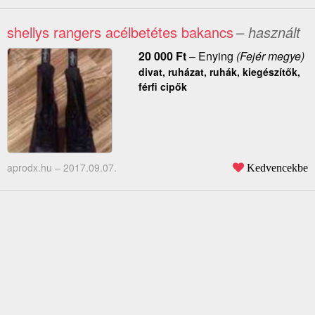
shellys rangers acélbetétes bakancs
– használt
20 000
Ft
–
Enying
(Fejér megye)
divat, ruházat, ruhák, kiegészítők,
férfi cipők
aprodx.hu –
2017.09.07.
Kedvencekbe