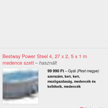
Bestway Power Steel 4, 27 x 2, 5 x 1 m
medence szett
– használt
99 990
Ft
–
Gyál
(Pest megye)
szerszám, kert, kert,
mezőgazdaság, medencék és
kellékeik, medencék