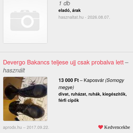
1 db
eladó, árak
hasznaltat.hu - 2026.08.07.
Devergo Bakancs teljese ujj csak probalva lett
–
használt
13 000
Ft
–
Kaposvár
(Somogy
megye)
divat, ruházat, ruhák, kiegészítők,
férfi cipők
aprodx.hu –
2017.09.22.
Kedvencekbe