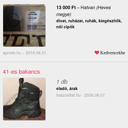
13 000
Ft
–
Hatvan
(Heves
megye)
divat, ruházat, ruhák, kiegészítők,
női cipők
aprodx.hu –
2018.08.31.
Kedvencekbe
41-es bakancs
1 db
eladó, árak
hasznaltat.hu - 2026.08.07.