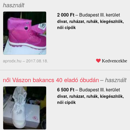
használt
2 000
Ft
–
Budapest III. kerület
divat, ruházat, ruhák, kiegészítők,
női cipők
aprodx.hu –
2017.08.18.
Kedvencekbe
női Vászon bakancs 40 eladó óbudán
– használt
6 500
Ft
–
Budapest III. kerület
divat, ruházat, ruhák, kiegészítők,
női cipők