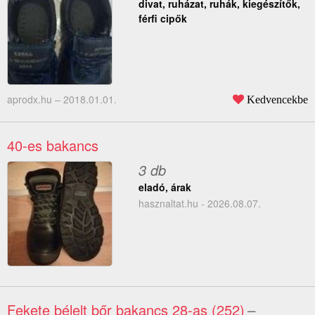
divat, ruházat, ruhák, kiegészítők,
férfi cipők
aprodx.hu –
2018.01.01.
Kedvencekbe
40-es bakancs
3 db
eladó, árak
hasznaltat.hu - 2026.08.07.
Fekete bélelt bőr bakancs 28-as (252)
–