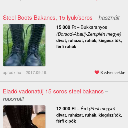
Steel Boots Bakancs, 15 lyuk/soros
– használt
15 000
Ft
–
Bükkaranyos
(Borsod-Abaúj-Zemplén megye)
divat, ruházat, ruhák, kiegészítők,
férfi ruhák
aprodx.hu –
2017.09.19.
Kedvencekbe
Eladó vadonatúj 15 soros steel bakancs
–
használt
12 000
Ft
–
Érd
(Pest megye)
divat, ruházat, ruhák, kiegészítők,
férfi cipők