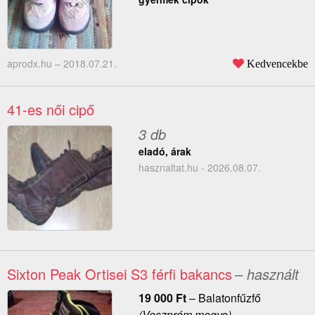
aprodx.hu –
2018.07.21.
Kedvencekbe
41-es női cipő
3 db
eladó, árak
hasznaltat.hu - 2026.08.07.
Sixton Peak Ortisei S3 férfi bakancs
– használt
19 000
Ft
–
Balatonfűzfő
(Veszprém megye)