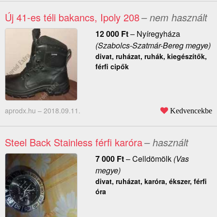
Új 41-es téli bakancs, Ipoly 208
– nem használt
12 000
Ft
–
Nyíregyháza
(Szabolcs-Szatmár-Bereg megye)
divat, ruházat, ruhák, kiegészítők,
férfi cipők
aprodx.hu –
2018.09.11.
Kedvencekbe
Steel Back Stainless férfi karóra
– használt
7 000
Ft
–
Celldömölk
(Vas
megye)
divat, ruházat, karóra, ékszer, férfi
óra