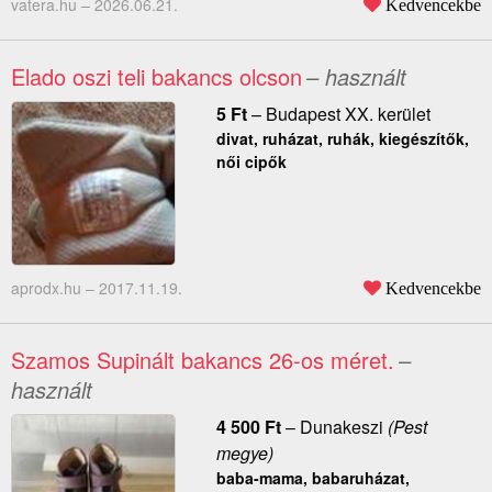
vatera.hu –
2026.06.21.
Kedvencekbe
Elado oszi teli bakancs olcson
– használt
5
Ft
–
Budapest XX. kerület
divat, ruházat, ruhák, kiegészítők,
női cipők
aprodx.hu –
2017.11.19.
Kedvencekbe
Szamos Supinált bakancs 26-os méret.
–
használt
4 500
Ft
–
Dunakeszi
(Pest
megye)
baba-mama, babaruházat,