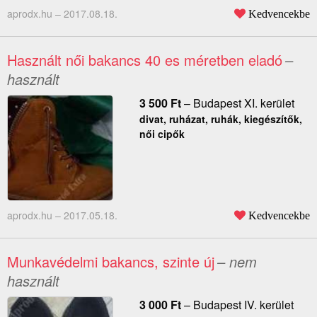
aprodx.hu –
2017.08.18.
Kedvencekbe
Használt női bakancs 40 es méretben eladó
–
használt
3 500
Ft
–
Budapest XI. kerület
divat, ruházat, ruhák, kiegészítők,
női cipők
aprodx.hu –
2017.05.18.
Kedvencekbe
Munkavédelmi bakancs, szinte új
– nem
használt
3 000
Ft
–
Budapest IV. kerület