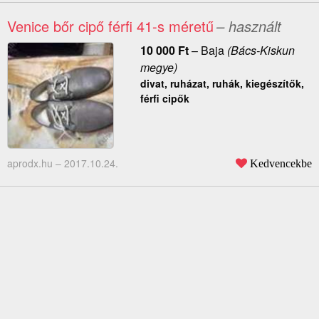
Venice bőr cipő férfi 41-s méretű
– használt
10 000
Ft
–
Baja
(Bács-Kiskun
megye)
divat, ruházat, ruhák, kiegészítők,
férfi cipők
aprodx.hu –
2017.10.24.
Kedvencekbe