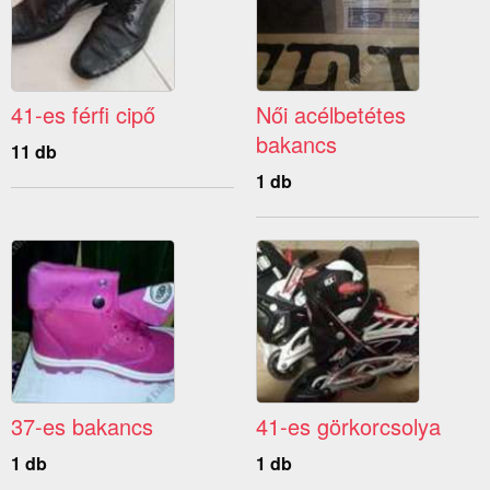
41-es férfi cipő
Női acélbetétes
bakancs
11 db
1 db
37-es bakancs
41-es görkorcsolya
1 db
1 db