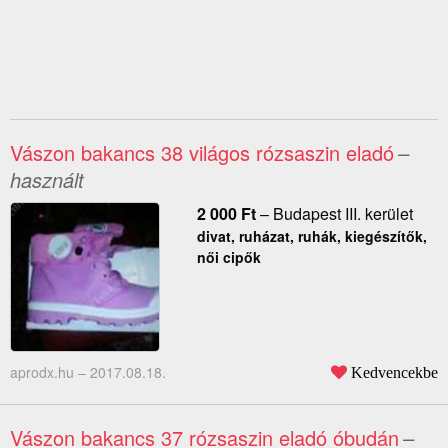
Vászon bakancs 38 világos rózsaszin eladó
–
használt
2 000
Ft
–
Budapest III. kerület
divat, ruházat, ruhák, kiegészítők,
női cipők
aprodx.hu –
2017.08.18.
Kedvencekbe
Vászon bakancs 37 rózsaszin eladó óbudán
–