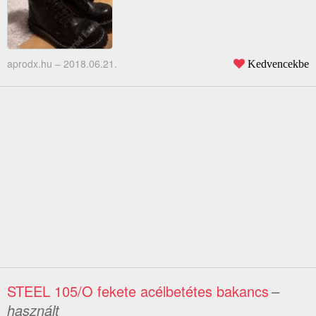
aprodx.hu –
2018.06.21.
Kedvencekbe
STEEL 105/O fekete acélbetétes bakancs
–
használt