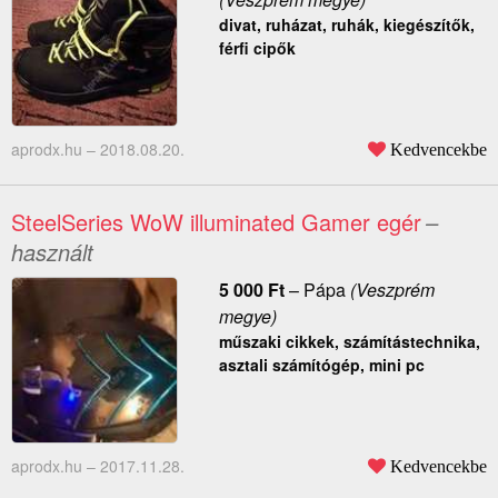
divat, ruházat, ruhák, kiegészítők,
férfi cipők
aprodx.hu –
2018.08.20.
Kedvencekbe
SteelSeries WoW illuminated Gamer egér
–
használt
5 000
Ft
–
Pápa
(Veszprém
megye)
műszaki cikkek, számítástechnika,
asztali számítógép, mini pc
aprodx.hu –
2017.11.28.
Kedvencekbe