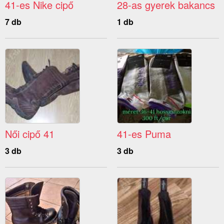
41-es Nike cipő
28-as gyerek bakancs
7 db
1 db
Női cipő 41
41-es Puma
3 db
3 db