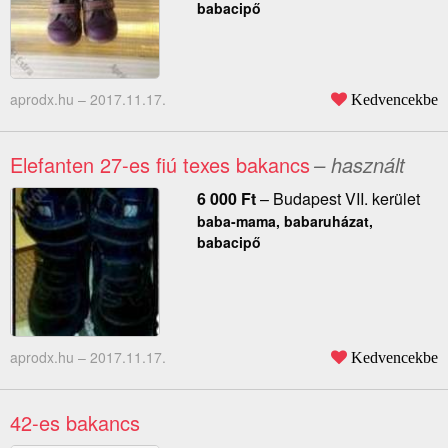
babacipő
aprodx.hu –
2017.11.17.
Kedvencekbe
Elefanten 27-es fiú texes bakancs
– használt
6 000
Ft
–
Budapest VII. kerület
baba-mama, babaruházat,
babacipő
aprodx.hu –
2017.11.17.
Kedvencekbe
42-es bakancs