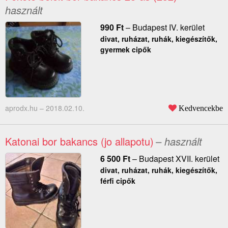
használt
990
Ft
–
Budapest IV. kerület
divat, ruházat, ruhák, kiegészítők,
gyermek cipők
aprodx.hu –
2018.02.10.
Kedvencekbe
Katonai bor bakancs (jo allapotu)
– használt
6 500
Ft
–
Budapest XVII. kerület
divat, ruházat, ruhák, kiegészítők,
férfi cipők