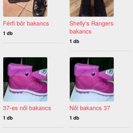
Férfi bőr bakancs
Shelly's Rangers
bakancs
1 db
1 db
37-es női bakancs
Női bakancs 37
1 db
1 db