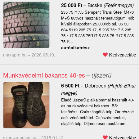
25 000
Ft
–
Bicske
(Fejér megye)
235 75 r17.5 Semperit Trans Steel M470
M+S 80%os használt teherautógumi 4db,
kíváló állapotban 25.000/db tel. 06 30
684 5119 235 75 17, 5 235 75r17.5 235
75 r 17.5 235 75R17.5 235 75 R17.5 235
75 R...
autóalkatrész
maxapro.hu –
2026.05.19.
Kedvencekbe
Munkavédelmi bakancs 40-es
– újszerű
6 500
Ft
–
Debrecen
(Hajdú-Bihar
megye)
Eladó újszerű 2 alkalommal használt 40-
es munkavédelmi bakancs. Bőr
felsőrész. Csúszásgátló talp. Orr résznél
acél védő betéttel. Csúszásmentes,
olajálló talp. Díjmentesen postázom.
szerszampiac.hu –
2018.01.12.
Kedvencekbe