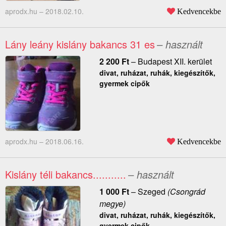
aprodx.hu –
2018.02.10.
Kedvencekbe
Lány leány kislány bakancs 31 es
– használt
2 200
Ft
–
Budapest XII. kerület
divat, ruházat, ruhák, kiegészítők,
gyermek cipők
aprodx.hu –
2018.06.16.
Kedvencekbe
Kislány téli bakancs...........
– használt
1 000
Ft
–
Szeged
(Csongrád
megye)
divat, ruházat, ruhák, kiegészítők,
gyermek cipők