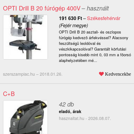
OPTI Drill B 20 fúrógép 400V
– használt
191 630
Ft
–
Székesfehérvár
(Fejér megye)
OPTI Drill B 20 asztali- és oszlopos
fúrógép kedvezõ árfekvéssel? Alacsony
feszültségû leoldóval és
vészkikapcsolóval? Garantált körfutási
pontosság kisebb mint 0, 03 mm a fõorsó
alaphelyzetében mé...
szerszampiac.hu –
2018.01.26.
Kedvencekbe
C+B
42 db
eladó, árak
hasznaltat.hu - 2026.08.07.