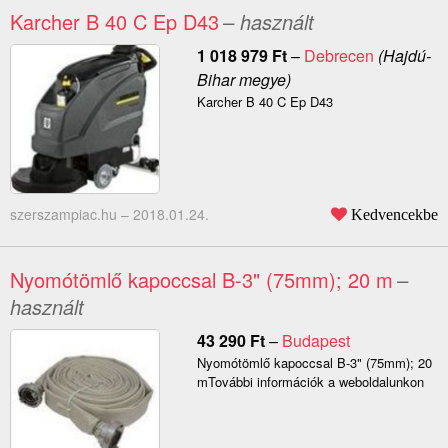
Karcher B 40 C Ep D43
– használt
1 018 979
Ft
–
Debrecen
(Hajdú-
Bihar megye)
Karcher B 40 C Ep D43
szerszampiac.hu –
2018.01.24.
Kedvencekbe
Nyomótömlő kapoccsal B-3" (75mm); 20 m
–
használt
43 290
Ft
–
Budapest
Nyomótömlő kapoccsal B-3" (75mm); 20
mTovábbi információk a weboldalunkon