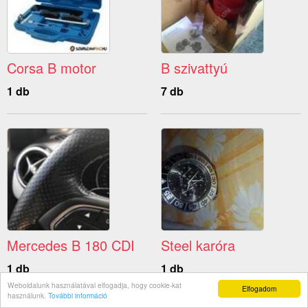
Corsa B motor
B szivattyú
1 db
7 db
Mercedes B 180 CDI
Steel karóra
1 db
1 db
Weboldalunk használatával elfogadja, hogy cookie-kat
Elfogadom
használunk.
További információ