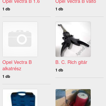
Opel Vectra B 1.6
Opel Vectra B váltó
1 db
1 db
Opel Vectra B
B. C. Rich gitár
alkatrész
1 db
1 db