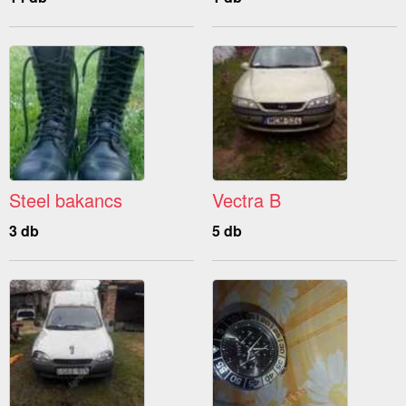
Steel bakancs
Vectra B
3 db
5 db