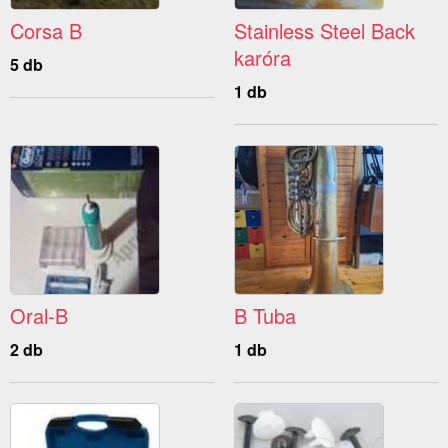
Corsa B
Stainless Steel Back
karóra
5 db
1 db
Oral-B
B Tuba
2 db
1 db