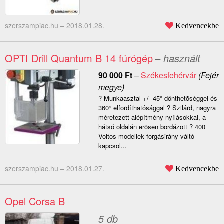
szerszampiac.hu –
2018.01.28.
Kedvencekbe
OPTI Drill Quantum B 14 fúrógép
– használt
90 000
Ft
–
Székesfehérvár
(Fejér
megye)
? Munkaasztal +/- 45° dönthetõséggel és
360° elfordíthatósággal ? Szilárd, nagyra
méretezett alépítmény nyílásokkal, a
hátsó oldalán erõsen bordázott ? 400
Voltos modellek forgásirány váltó
kapcsol...
szerszampiac.hu –
2018.01.27.
Kedvencekbe
Opel Corsa B
5 db