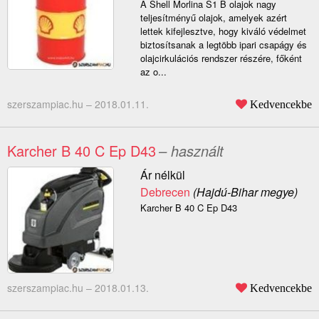
A Shell Morlina S1 B olajok nagy
teljesítményű olajok, amelyek azért
lettek kifejlesztve, hogy kiváló védelmet
biztosítsanak a legtöbb ipari csapágy és
olajcirkulációs rendszer részére, főként
az o...
szerszampiac.hu –
2018.01.11.
Kedvencekbe
Karcher B 40 C Ep D43
– használt
Ár nélkül
Debrecen
(Hajdú-Bihar megye)
Karcher B 40 C Ep D43
szerszampiac.hu –
2018.01.13.
Kedvencekbe