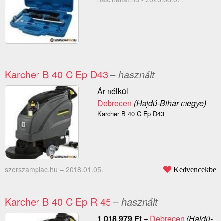
Karcher B 40 C Ep D43
– használt
Ár nélkül
Debrecen
(Hajdú-Bihar megye)
Karcher B 40 C Ep D43
szerszampiac.hu –
2018.01.05.
Kedvencekbe
Karcher B 40 C Ep R 45
– használt
1 018 979
Ft
–
Debrecen
(Hajdú-