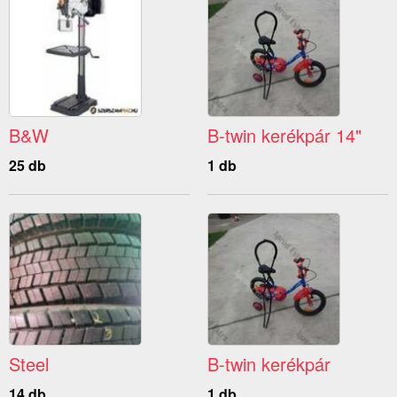
B&W
B-twin kerékpár 14"
25 db
1 db
Steel
B-twin kerékpár
14 db
1 db