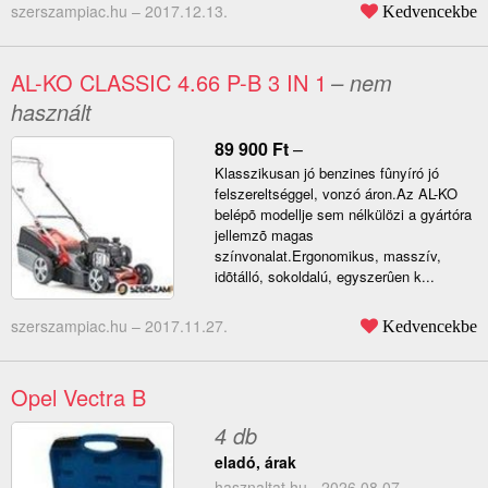
szerszampiac.hu –
2017.12.13.
Kedvencekbe
AL-KO CLASSIC 4.66 P-B 3 IN 1
– nem
használt
89 900
Ft
–
Klasszikusan jó benzines fûnyíró jó
felszereltséggel, vonzó áron.Az AL-KO
belépõ modellje sem nélkülözi a gyártóra
jellemzõ magas
színvonalat.Ergonomikus, masszív,
idõtálló, sokoldalú, egyszerûen k...
szerszampiac.hu –
2017.11.27.
Kedvencekbe
Opel Vectra B
4 db
eladó, árak
hasznaltat.hu - 2026.08.07.