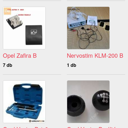
Opel Zafira B
Nervostim KLM-200 B
7 db
1 db