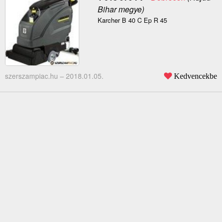
Bihar megye)
Karcher B 40 C Ep R 45
szerszampiac.hu –
2018.01.05.
Kedvencekbe