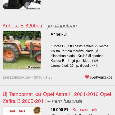
Kubota B-8200ctr
– jó állapotban
Ár nélkül
Kubota B8, 200 összkerekes 22 lóerős
kis traktor talajmaróval eladó- jó
állapotban eladó - Kitűnő állapotban
Kubota B-II8 , jó gumikkal, 1425
üzemórával, 22 hp, diesel , 4x4.
szerszampiac.hu –
2018.01.26.
Kedvencekbe
Új Tempomat kar Opel Astra H 2004-2010 Opel
Zafira B 2005-2011
– nem használt
15 000
Ft
–
Sajószentpéter