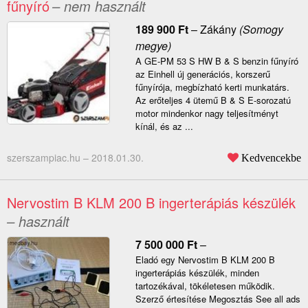
fűnyíró
– nem használt
189 900
Ft
–
Zákány
(Somogy
megye)
A GE-PM 53 S HW B & S benzin fűnyíró
az Einhell új generációs, korszerű
fűnyírója, megbízható kerti munkatárs.
Az erőteljes 4 ütemű B & S E-sorozatú
motor mindenkor nagy teljesítményt
kínál, és az ...
szerszampiac.hu –
2018.01.30.
Kedvencekbe
Nervostim B KLM 200 B ingerterápiás készülék
– használt
7 500 000
Ft
–
Eladó egy Nervostim B KLM 200 B
ingerterápiás készülék, minden
tartozékával, tökéletesen működik.
Szerző értesítése Megosztás See all ads