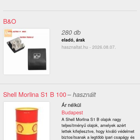
B&O
280 db
eladó, árak
hasznaltat.hu - 2026.08.07.
Shell Morlina S1 B 100
– használt
Ár nélkül
Budapest
A Shell Morlina S1 B olajok nagy
teljesítményű olajok, amelyek azért
lettek kifejlesztve, hogy kiváló védelmet
biztosítsanak a legtöbb ipari csapágy és