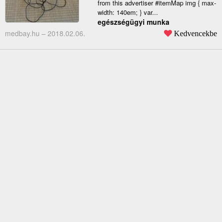
from this advertiser #itemMap img { max-
width: 140em; } var...
egészségügyi munka
medbay.hu –
2018.02.06.
Kedvencekbe