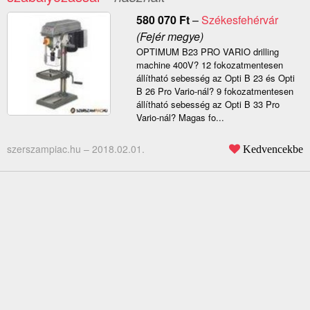
580 070
Ft
–
Székesfehérvár
(Fejér megye)
OPTIMUM B23 PRO VARIO drilling
machine 400V? 12 fokozatmentesen
állítható sebesség az Opti B 23 és Opti
B 26 Pro Vario-nál? 9 fokozatmentesen
állítható sebesség az Opti B 33 Pro
Vario-nál? Magas fo...
szerszampiac.hu –
2018.02.01.
Kedvencekbe