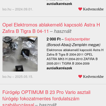
autóalkatrészek
lxo.hu –
2024.09.01.
Kedvencekbe
Opel Elektromos ablakemelő kapcsoló Astra H
Zafira B Tigra B 04-11
– használt
2 000
Ft
–
Sajószentpéter
(Borsod-Abaúj-Zemplén megye)
Elektromos ablakemelő kapcsoló Astra H
Zafira B Tigra B 2004-2011 OPEL
ASTRA MK5 H 2004-2010 ZAFIRA B
2005-2011 TIGRA B 2004-2009
autóalkatrészek
lxo.hu –
2025.05.15.
Kedvencekbe
Fúrógép OPTIMUM B 23 Pro Vario asztali
fúrógép fokozatmentes fordulatszám
szabályozással
– használt