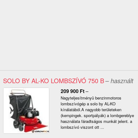
SOLO BY AL-KO LOMBSZÍVÓ 750 B
– használt
209 900
Ft
–
Nagyteljesítményû benzinmotoros
lombszívógép a solo by AL-KO
kínálatából.A nagyobb területeken
(kempingek. sportpályák) a lombgereblye
használata fáradtságos munkát jelent. a
lombszívó viszont ott ...