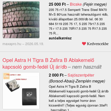
25 000
Ft
–
Bicske
(Fejér megye)
235 75 r17.5 Semperit Trans Steel M470
M+S 80%os használt teherautógumi 4db,
kíváló állapotban 25.000/db tel. 06 30
684 5119 235 75 17, 5 235 75r17.5 235
75 r 17.5 235 75R17.5 235 75 R17.5 235
75 R...
autóalkatrész
maxapro.hu –
2026.05.19.
Kedvencekbe
Opel Astra H Tigra B Zafira B Ablakemelő
kapcsoló gomb-fedél Új ár/db
– nem használt
2 000
Ft
–
Sajószentpéter
(Borsod-Abaúj-Zemplén megye)
Opel Astra H Tigra B Zafira B
Ablakemelő kapcsoló gomb-fedél Új ár/db
Ablakemelő kapcsoló gomb-fedél. Nem
kell a teljes egységet horror áron
kicserélni!! (Teljes egység újonnan 30eFt
, használtan 1...