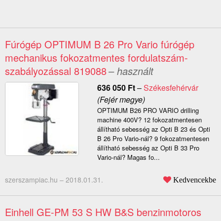
Fúrógép OPTIMUM B 26 Pro Vario fúrógép
mechanikus fokozatmentes fordulatszám-
szabályozással 819088
– használt
636 050
Ft
–
Székesfehérvár
(Fejér megye)
OPTIMUM B26 PRO VARIO drilling
machine 400V? 12 fokozatmentesen
állítható sebesség az Opti B 23 és Opti
B 26 Pro Vario-nál? 9 fokozatmentesen
állítható sebesség az Opti B 33 Pro
Vario-nál? Magas fo...
szerszampiac.hu –
2018.01.31.
Kedvencekbe
Einhell GE-PM 53 S HW B&S benzinmotoros