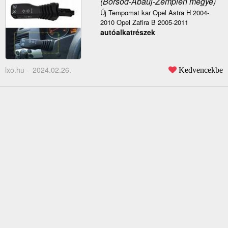
(Borsod-Abaúj-Zemplén megye)
Új Tempomat kar Opel Astra H 2004-
2010 Opel Zafira B 2005-2011
autóalkatrészek
lxo.hu –
2024.02.26.
Kedvencekbe