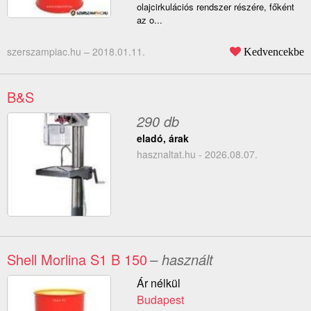
olajcirkulációs rendszer részére, főként
az o...
szerszampiac.hu –
2018.01.11.
Kedvencekbe
B&S
290 db
eladó, árak
hasznaltat.hu - 2026.08.07.
Shell Morlina S1 B 150
– használt
Ár nélkül
Budapest