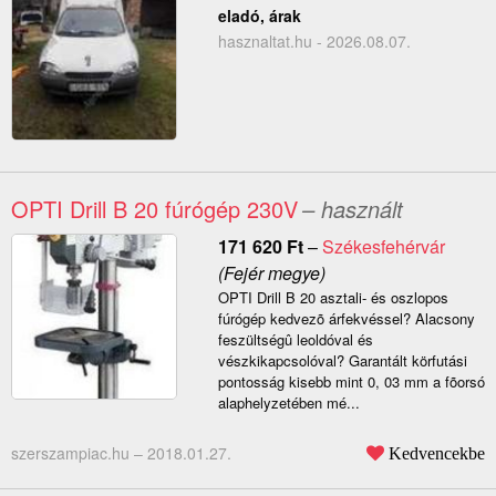
eladó, árak
hasznaltat.hu - 2026.08.07.
OPTI Drill B 20 fúrógép 230V
– használt
171 620
Ft
–
Székesfehérvár
(Fejér megye)
OPTI Drill B 20 asztali- és oszlopos
fúrógép kedvezõ árfekvéssel? Alacsony
feszültségû leoldóval és
vészkikapcsolóval? Garantált körfutási
pontosság kisebb mint 0, 03 mm a fõorsó
alaphelyzetében mé...
szerszampiac.hu –
2018.01.27.
Kedvencekbe