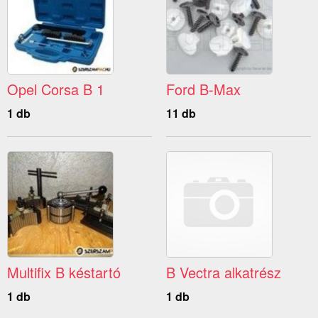
Opel Corsa B 1
Ford B-Max
1 db
11 db
Multifix B késtartó
B Vectra alkatrész
1 db
1 db