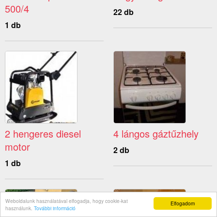
500/4
22 db
1 db
2 hengeres diesel
4 lángos gáztűzhely
motor
2 db
1 db
Weboldalunk használatával elfogadja, hogy cookie-kat
Elfogadom
használunk.
További információ