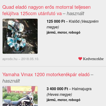
Quad eladó nagyon erős motorral teljesen
felújítva 125ccm utánfutó va
– használt
125 000
Ft
–
Kislőd
(Veszprém
megye)
jármű, motor, robogó
aprodx.hu –
2018.05.10.
Kedvencekbe
Yamaha Vmax 1200 motorkerékpár eladó
–
használt
3 400 000
Ft
–
Halmajugra
(Heves megye)
jármű, motor, robogó