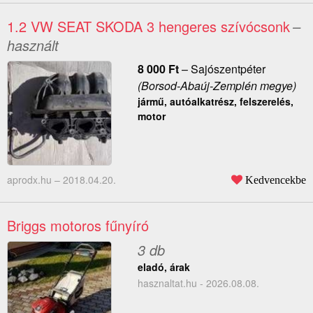
1.2 VW SEAT SKODA 3 hengeres szívócsonk
–
használt
8 000
Ft
–
Sajószentpéter
(Borsod-Abaúj-Zemplén megye)
jármű, autóalkatrész, felszerelés,
motor
aprodx.hu –
2018.04.20.
Kedvencekbe
Briggs motoros fűnyíró
3 db
eladó, árak
hasznaltat.hu - 2026.08.08.