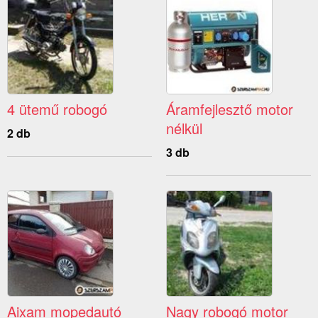
4 ütemű robogó
Áramfejlesztő motor
nélkül
2 db
3 db
Aixam mopedautó
Nagy robogó motor