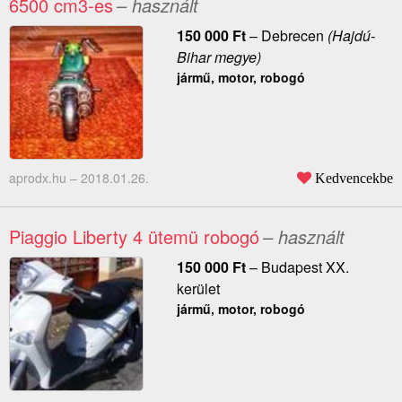
6500 cm3-es
– használt
150 000
Ft
–
Debrecen
(Hajdú-
Bihar megye)
jármű, motor, robogó
aprodx.hu –
2018.01.26.
Kedvencekbe
Piaggio Liberty 4 ütemü robogó
– használt
150 000
Ft
–
Budapest XX.
kerület
jármű, motor, robogó