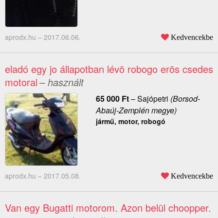
aprodx.hu –
2017.06.06.
Kedvencekbe
eladó egy jo állapotban lévö robogo erös csedes
motoral
– használt
65 000
Ft
–
Sajópetri
(Borsod-
Abaúj-Zemplén megye)
jármű, motor, robogó
aprodx.hu –
2017.05.08.
Kedvencekbe
Van egy Bugatti motorom. Azon belül choopper.