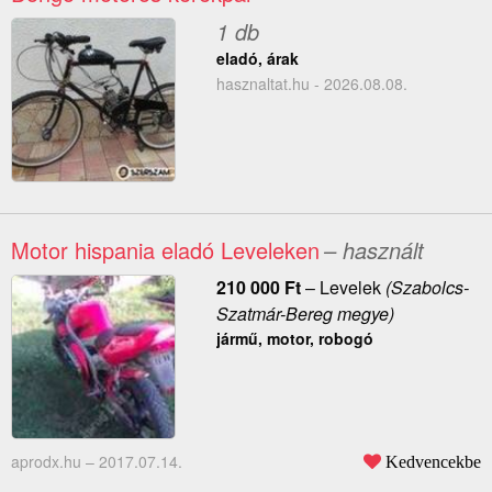
1 db
eladó, árak
hasznaltat.hu - 2026.08.08.
Motor hispania eladó Leveleken
– használt
210 000
Ft
–
Levelek
(Szabolcs-
Szatmár-Bereg megye)
jármű, motor, robogó
aprodx.hu –
2017.07.14.
Kedvencekbe