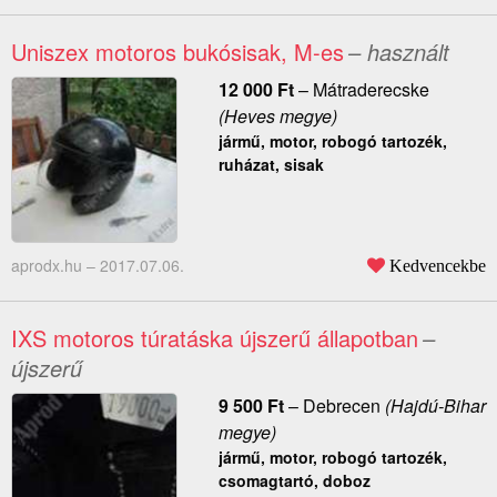
Uniszex motoros bukósisak, M-es
– használt
12 000
Ft
–
Mátraderecske
(Heves megye)
jármű, motor, robogó tartozék,
ruházat, sisak
aprodx.hu –
2017.07.06.
Kedvencekbe
IXS motoros túratáska újszerű állapotban
–
újszerű
9 500
Ft
–
Debrecen
(Hajdú-Bihar
megye)
jármű, motor, robogó tartozék,
csomagtartó, doboz