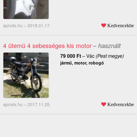
aprodx.hu –
2018.01.17.
Kedvencekbe
4 ütemü 4 sebességes kis motor
– használt
79 000
Ft
–
Vác
(Pest megye)
jármű, motor, robogó
aprodx.hu –
2017.11.25.
Kedvencekbe