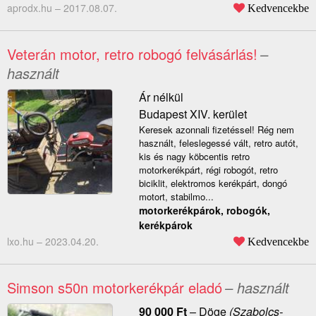
aprodx.hu –
2017.08.07.
Kedvencekbe
Veterán motor, retro robogó felvásárlás!
–
használt
Ár nélkül
Budapest XIV. kerület
Keresek azonnali fizetéssel! Rég nem
használt, feleslegessé vált, retro autót,
kis és nagy köbcentis retro
motorkerékpárt, régi robogót, retro
biciklit, elektromos kerékpárt, dongó
motort, stabilmo...
motorkerékpárok, robogók,
kerékpárok
lxo.hu –
2023.04.20.
Kedvencekbe
Simson s50n motorkerékpár eladó
– használt
90 000
Ft
–
Döge
(Szabolcs-