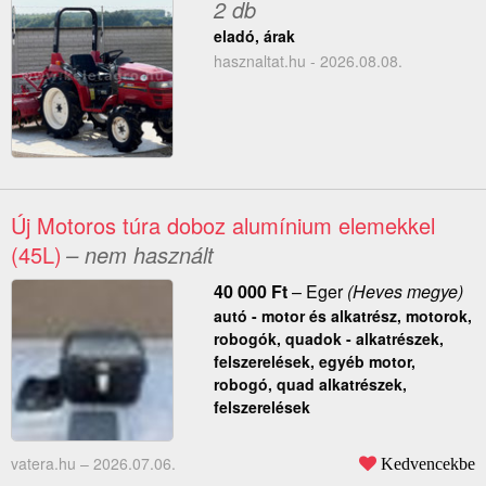
2 db
eladó, árak
hasznaltat.hu - 2026.08.08.
Új Motoros túra doboz alumínium elemekkel
(45L)
– nem használt
40 000
Ft
–
Eger
(Heves megye)
autó - motor és alkatrész, motorok,
robogók, quadok - alkatrészek,
felszerelések, egyéb motor,
robogó, quad alkatrészek,
felszerelések
vatera.hu –
2026.07.06.
Kedvencekbe