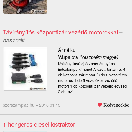
Távirányítós központizár vezérlő motorokkal
–
használt
Ár nélkül
Várpalota
(Veszprém megye)
távirányítású ajtó zárás és nyitás
indexlámpa kimenet A szett tartalma: 4
db központi zár motor (3 db 2 vezetékes
motor és 1 db 5 vezetékes vezérlő
motor) 1 db központi zár vezérlő egység
2 db távi...
szerszampiac.hu –
2018.01.13.
Kedvencekbe
1 hengeres diesel kistraktor