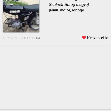
Szatmár-Bereg megye)
jármű, motor, robogó
aprodx.hu –
2017.11.04.
Kedvencekbe