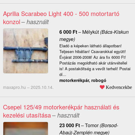
Aprilia Scarabeo Light 400 - 500 motortartó
konzol
– használt
6 000
Ft
–
Mélykút
(Bács-Kiskun
megye)
Eladó a képeken látható állapotban!
Teljesen hibátlan! Csavarokkal együtt!
Évjárat 2006-2008! Az ára fix 6000 Ft!
Postázás megoldható akár utánvétellel
is! A postaköltség a vevőt terheli! Postai
dí...
motorkerékpár, robogó
maxapro.hu –
2025.10.14.
Kedvencekbe
Csepel 125/49 motorkerékpár használati és
kezelési utasítása
– használt
23 000
Ft
–
Tomor
(Borsod-
Abaúj-Zemplén megye)