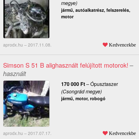
megye)
jármű, autóalkatrész, felszerelés,
motor
aprodx.hu –
2017.11.08.
Kedvencekbe
Simson S 51 B alighasznált felújított motorok!
–
használt
170 000
Ft
–
Ópusztaszer
(Csongrád megye)
jármű, motor, robogó
aprodx.hu –
2017.07.17.
Kedvencekbe