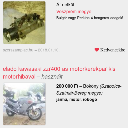
Ár nélkül
Veszprém megye
Bulgár vagy Perkins 4 hengeres adagoló
szerszampiac.hu –
2018.01.10.
Kedvencekbe
elado kawasaki zzr400 as motorkerekpar kis
motorhibaval
– használt
200 000
Ft
–
Bököny
(Szabolcs-
Szatmár-Bereg megye)
jármű, motor, robogó