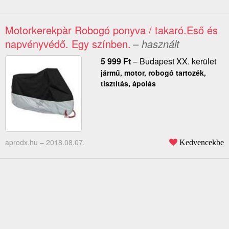
Motorkerekpàr Robogó ponyva / takaró.Eső és
napvényvédő. Egy színben.
– használt
5 999
Ft
–
Budapest XX. kerület
jármű, motor, robogó tartozék,
tisztítás, ápolás
aprodx.hu –
2018.08.07.
Kedvencekbe