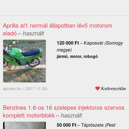
Aprilia af1 normál állapotban lévő motorom
eladó
– használt
120 000
Ft
–
Kaposvár
(Somogy
megye)
jármű, motor, robogó
aprodx.hu –
2017.11.29.
Kedvencekbe
Benzines 1.6-os 16 szelepes injektoros szervos
komplett motorblokk
– használt
50 000
Ft
–
Tápiószele
(Pest