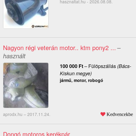
hasznaltat.hu - 2026.08.08.
Nagyon régi veterán motor.. ktm pony2 ...
–
használt
100 000
Ft
–
Fülöpszállás
(Bács-
Kiskun megye)
jármű, motor, robogó
aprodx.hu –
2017.11.24.
Kedvencekbe
Dongó motoros kerékpár