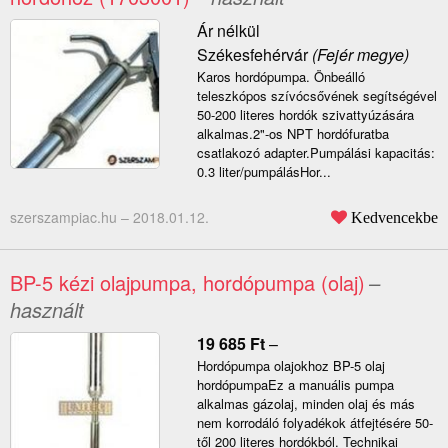
Ár nélkül
Székesfehérvár
(Fejér megye)
Karos hordópumpa. Önbeálló
teleszkópos szívócsővének segítségével
50-200 literes hordók szivattyúzására
alkalmas.2"-os NPT hordófuratba
csatlakozó adapter.Pumpálási kapacitás:
0.3 liter/pumpálásHor...
szerszampiac.hu –
2018.01.12.
Kedvencekbe
BP-5 kézi olajpumpa, hordópumpa (olaj)
–
használt
19 685
Ft
–
Hordópumpa olajokhoz BP-5 olaj
hordópumpaEz a manuális pumpa
alkalmas gázolaj, minden olaj és más
nem korrodáló folyadékok átfejtésére 50-
től 200 literes hordókból. Technikai