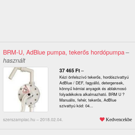
BRM-U, AdBlue pumpa, tekerős hordópumpa
–
használt
37 465
Ft
–
Kézi önfelszívó tekerős, hordószivattyú
AdBlue / DEF, fagyálló, detergensek,
könnyű kémiai anyagok és ablakmosó
folyadékokra alkalmazható. BRM U ?
Manuális, fehér, tekerős, AdBlue
szivattyú kód: 04...
szerszampiac.hu –
2018.02.04.
Kedvencekbe