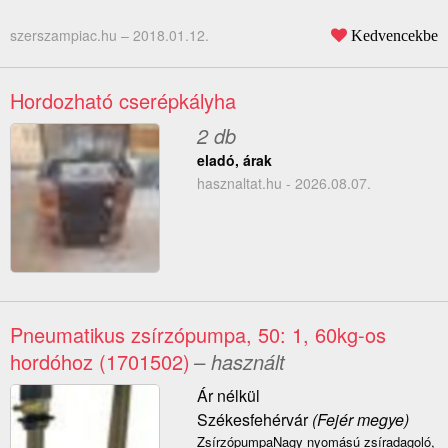
szerszampiac.hu –
2018.01.12.
Kedvencekbe
Hordozható cserépkályha
2 db
eladó, árak
hasznaltat.hu - 2026.08.07.
Pneumatikus zsírzópumpa, 50: 1, 60kg-os
hordóhoz (1701502)
– használt
Ár nélkül
Székesfehérvár
(Fejér megye)
ZsírzópumpaNagy nyomású zsíradagoló,