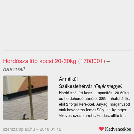
Hordószállító kocsi 20-60kg (1708001)
–
használt
Ár nélkül
Székesfehérvár
(Fejér megye)
Hordó szállító kocsi: kapacitás: 20-60kg-
os hordóhordó átmérő: 385mmhátul 2 fix,
elől 2 forgó kerékkel. Anyag: horganyzott
cink-bevonatos lemezSúly: 11 kg https:
//koves-szerszam.hu/Hordoszallito-k...
szerszampiac.hu –
2018.01.12.
Kedvencekbe