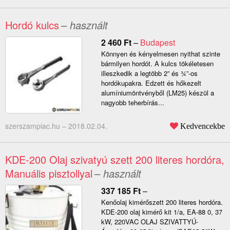
Hordó kulcs
– használt
2 460
Ft
–
Budapest
Könnyen és kényelmesen nyithat szinte
bármilyen hordót. A kulcs tökéletesen
illeszkedik a legtöbb 2” és ¾”-os
hordókupakra. Edzett és hőkezelt
alumíniumöntvényből (LM25) készül a
nagyobb teherbírás...
szerszampiac.hu –
2018.02.04.
Kedvencekbe
KDE-200 Olaj szivatyú szett 200 literes hordóra,
Manuális pisztollyal
– használt
337 185
Ft
–
Kenőolaj kimérőszett 200 literes hordóra.
KDE-200 olaj kimérő kit 1/a, EA-88 0, 37
kW, 220VAC OLAJ SZIVATTYÚ-