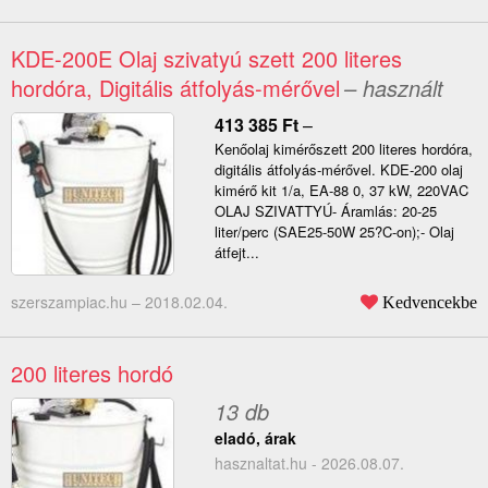
KDE-200E Olaj szivatyú szett 200 literes
hordóra, Digitális átfolyás-mérővel
– használt
413 385
Ft
–
Kenőolaj kimérőszett 200 literes hordóra,
digitális átfolyás-mérővel. KDE-200 olaj
kimérő kit 1/a, EA-88 0, 37 kW, 220VAC
OLAJ SZIVATTYÚ- Áramlás: 20-25
liter/perc (SAE25-50W 25?C-on);- Olaj
átfejt...
szerszampiac.hu –
2018.02.04.
Kedvencekbe
200 literes hordó
13 db
eladó, árak
hasznaltat.hu - 2026.08.07.