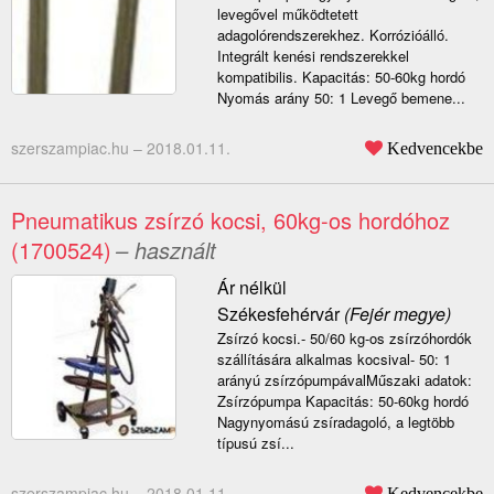
levegővel működtetett
adagolórendszerekhez. Korrózióálló.
Integrált kenési rendszerekkel
kompatibilis. Kapacitás: 50-60kg hordó
Nyomás arány 50: 1 Levegő bemene...
szerszampiac.hu –
2018.01.11.
Kedvencekbe
Pneumatikus zsírzó kocsi, 60kg-os hordóhoz
(1700524)
– használt
Ár nélkül
Székesfehérvár
(Fejér megye)
Zsírzó kocsi.- 50/60 kg-os zsírzóhordók
szállítására alkalmas kocsival- 50: 1
arányú zsírzópumpávalMűszaki adatok:
Zsírzópumpa Kapacitás: 50-60kg hordó
Nagynyomású zsíradagoló, a legtöbb
típusú zsí...
szerszampiac.hu –
2018.01.11.
Kedvencekbe