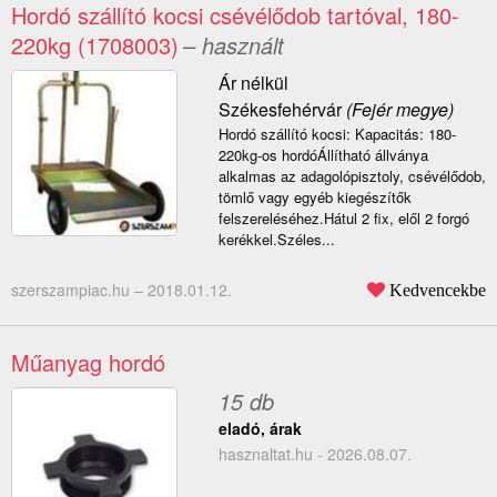
Hordó szállító kocsi csévélődob tartóval, 180-
220kg (1708003)
– használt
Ár nélkül
Székesfehérvár
(Fejér megye)
Hordó szállító kocsi: Kapacitás: 180-
220kg-os hordóÁllítható állványa
alkalmas az adagolópisztoly, csévélődob,
tömlő vagy egyéb kiegészítők
felszereléséhez.Hátul 2 fix, elől 2 forgó
kerékkel.Széles...
szerszampiac.hu –
2018.01.12.
Kedvencekbe
Műanyag hordó
15 db
eladó, árak
hasznaltat.hu - 2026.08.07.