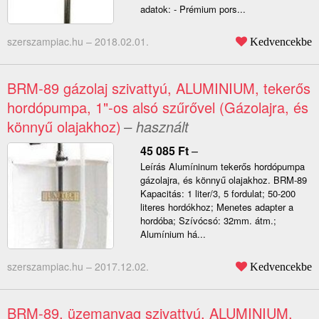
adatok: - Prémium pors...
szerszampiac.hu –
2018.02.01.
Kedvencekbe
BRM-89 gázolaj szivattyú, ALUMINIUM, tekerős
hordópumpa, 1"-os alsó szűrővel (Gázolajra, és
könnyű olajakhoz)
– használt
45 085
Ft
–
Leírás Alumíninum tekerős hordópumpa
gázolajra, és könnyű olajakhoz. BRM-89
Kapacitás: 1 liter/3, 5 fordulat; 50-200
literes hordókhoz; Menetes adapter a
hordóba; Szívócsó: 32mm. átm.;
Alumínium há...
szerszampiac.hu –
2017.12.02.
Kedvencekbe
BRM-89, üzemanyag szivattyú, ALUMINIUM,