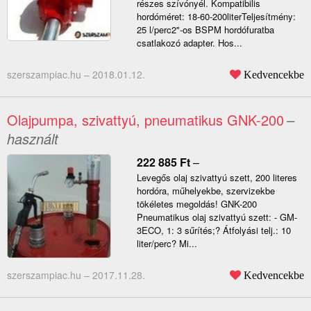
részes szívónyél. Kompatibilis
hordóméret: 18-60-200literTeljesítmény:
25 l/perc2"-os BSPM hordófuratba
csatlakozó adapter. Hos...
szerszampiac.hu –
2018.01.12.
Kedvencekbe
Olajpumpa, szivattyú, pneumatikus GNK-200
–
használt
222 885
Ft
–
Levegős olaj szivattyú szett, 200 literes
hordóra, műhelyekbe, szervizekbe
tökéletes megoldás! GNK-200
Pneumatikus olaj szivattyú szett: - GM-
3ECO, 1: 3 sűrítés;? Átfolyási telj.: 10
liter/perc? Mi...
szerszampiac.hu –
2017.11.28.
Kedvencekbe