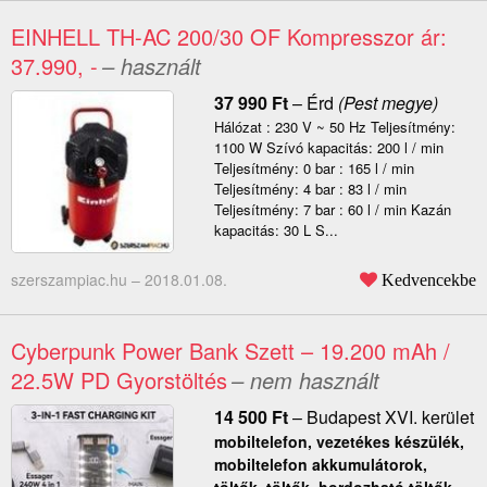
EINHELL TH-AC 200/30 OF Kompresszor ár:
37.990, -
– használt
37 990
Ft
–
Érd
(Pest megye)
Hálózat : 230 V ~ 50 Hz Teljesítmény:
1100 W Szívó kapacitás: 200 l / min
Teljesítmény: 0 bar : 165 l / min
Teljesítmény: 4 bar : 83 l / min
Teljesítmény: 7 bar : 60 l / min Kazán
kapacitás: 30 L S...
szerszampiac.hu –
2018.01.08.
Kedvencekbe
Cyberpunk Power Bank Szett – 19.200 mAh /
22.5W PD Gyorstöltés
– nem használt
14 500
Ft
–
Budapest XVI. kerület
mobiltelefon, vezetékes készülék,
mobiltelefon akkumulátorok,