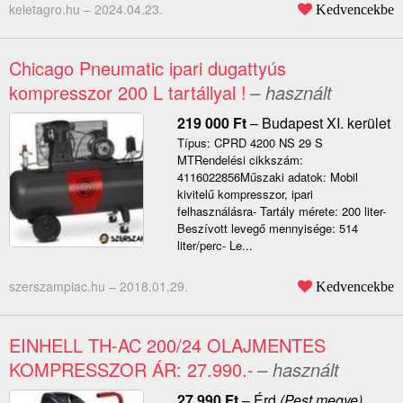
keletagro.hu –
2024.04.23.
Kedvencekbe
Chicago Pneumatic ipari dugattyús
kompresszor 200 L tartállyal !
– használt
219 000
Ft
–
Budapest XI. kerület
Típus: CPRD 4200 NS 29 S
MTRendelési cikkszám:
4116022856Műszaki adatok: Mobil
kivitelű kompresszor, ipari
felhasználásra- Tartály mérete: 200 liter-
Beszívott levegő mennyisége: 514
liter/perc- Le...
szerszampiac.hu –
2018.01.29.
Kedvencekbe
EINHELL TH-AC 200/24 OLAJMENTES
KOMPRESSZOR ÁR: 27.990.-
– használt
27 990
Ft
–
Érd
(Pest megye)