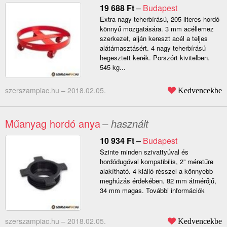
19 688
Ft
–
Budapest
Extra nagy teherbírású, 205 literes hordó
könnyű mozgatására. 3 mm acéllemez
szerkezet, alján kereszt acél a teljes
alátámasztásért. 4 nagy teherbírású
hegesztett kerék. Porszórt kivitelben.
545 kg...
szerszampiac.hu –
2018.02.05.
Kedvencekbe
Műanyag hordó anya
– használt
10 934
Ft
–
Budapest
Szinte minden szivattyúval és
hordódugóval kompatibilis, 2” méretűre
alakítható. 4 kiálló résszel a könnyebb
meghúzás érdekében. 82 mm átmérőjű,
34 mm magas. További információk
szerszampiac.hu –
2018.02.05.
Kedvencekbe