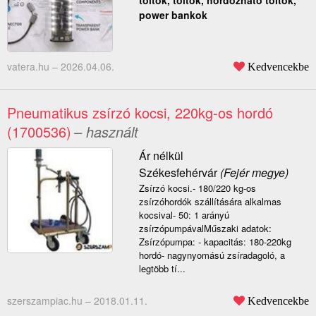
töltők, töltők, hordozható töltők,
power bankok
vatera.hu –
2026.04.06.
Kedvencekbe
Pneumatikus zsírzó kocsi, 220kg-os hordó
(1700536)
– használt
Ár nélkül
Székesfehérvár
(Fejér megye)
Zsírzó kocsi.- 180/220 kg-os
zsírzóhordók szállítására alkalmas
kocsival- 50: 1 arányú
zsírzópumpávalMűszaki adatok:
Zsírzópumpa: - kapacitás: 180-220kg
hordó- nagynyomású zsíradagoló, a
legtöbb tí...
szerszampiac.hu –
2018.01.11.
Kedvencekbe