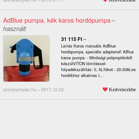
AdBlue pumpa, kék karos hordópumpa
–
használt
31 115
Ft
–
Leírás Karos manuális AdBlue
hordópumpa, speciális adapterrel! ABlue
karos pumpa: - Minőségi polipropilénből
készülVITON tömítéssel-
folyadékszállítás: 0, 5L/löket.- 20-208L-es
hordókhoz alkalmas t...
szerszampiac.hu –
2017.12.02.
Kedvencekbe