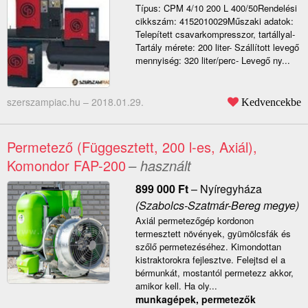
Típus: CPM 4/10 200 L 400/50Rendelési
cikkszám: 4152010029Műszaki adatok:
Telepített csavarkompresszor, tartállyal-
Tartály mérete: 200 liter- Szállított levegő
mennyiség: 320 liter/perc- Levegő ny...
szerszampiac.hu –
2018.01.29.
Kedvencekbe
Permetező (Függesztett, 200 l-es, Axiál),
Komondor FAP-200
– használt
899 000
Ft
–
Nyíregyháza
(Szabolcs-Szatmár-Bereg megye)
Axiál permetezőgép kordonon
termesztett növények, gyümölcsfák és
szőlő permetezéséhez. Kimondottan
kistraktorokra fejlesztve. Felejtsd el a
bérmunkát, mostantól permetezz akkor,
amikor kell. Ha oly...
munkagépek, permetezők