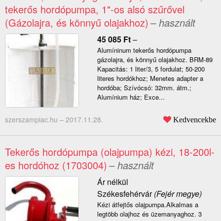
tekerős hordópumpa, 1"-os alsó szűrővel
(Gázolajra, és könnyű olajakhoz)
– használt
45 085
Ft
–
Alumíninum tekerős hordópumpa
gázolajra, és könnyű olajakhoz. BRM-89
Kapacitás: 1 liter/3, 5 fordulat; 50-200
literes hordókhoz; Menetes adapter a
hordóba; Szívócsó: 32mm. átm.;
Alumínium ház; Exce...
szerszampiac.hu –
2017.11.28.
Kedvencekbe
Tekerős hordópumpa (olajpumpa) kézi, 18-200l-
es hordóhoz (1703004)
– használt
Ár nélkül
Székesfehérvár
(Fejér megye)
Kézi átfejtős olajpumpa.Alkalmas a
legtöbb olajhoz és üzemanyaghoz. 3