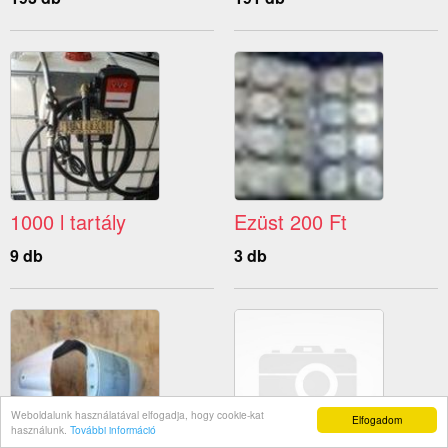
1000 l tartály
Ezüst 200 Ft
9 db
3 db
Weboldalunk használatával elfogadja, hogy cookie-kat
Elfogadom
használunk.
További információ