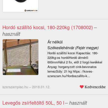
Hordó szállító kocsi, 180-220kg (1708002)
–
használt
Ár nélkül
Székesfehérvár
(Fejér megye)
Hordó szállító kocsi Kapacitás: 180-
220kg-os hordóHordó átmérő:
600mmHátul 2 fix, elől 2 forgó kerékkel
Anyag: horganyzott cink-bevonatos
lemezSúly: 21 kg https: //koves-
szerszam.hu/Hordoszallito-k...
szerszampiac.hu –
2018.01.12.
Kedvencekbe
Levegős zsírfeltöltő 50L, 50 l
– használt