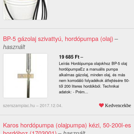
BP-5 gázolaj szivattyú, hordópumpa (olaj)
–
használt
19 685
Ft
–
Leírás Hordópumpa olajokhoz BP-5 olaj
hordópumpaEz a manuális pumpa
alkalmas gázolaj, minden olaj, és más
nem korrodáló folyadékok átfejtésére 50-
től 200 literes hordókból. Technikai
adatok: - Prém...
szerszampiac.hu –
2017.12.04.
Kedvencekbe
Karos hordópumpa (olajpumpa) kézi, 50-200l-es
hordóhoz (1703001)
– használt