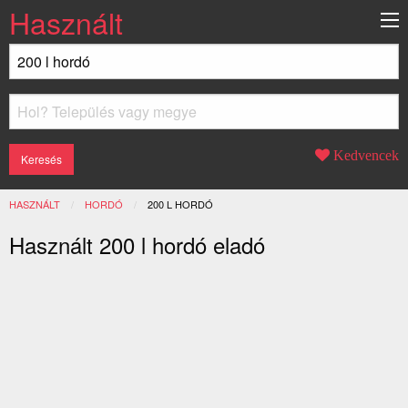
Használt
Kedvencek
HASZNÁLT
HORDÓ
JELENLEGI:
200 L HORDÓ
Használt 200 l hordó eladó