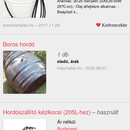
Áramlás: 20-25 liter/perc (SAE25-50W
25?C-on);- Olaj átfejtésre alkalmas; -
Beépített k...
szerszampiac.hu –
2017.11.28.
Kedvencekbe
Boros hordó
1 db
eladó, árak
hasznaltat.hu - 2026.08.07.
Hordószállító kézikocsi (205L-hez)
– használt
Ár nélkül
Budapest