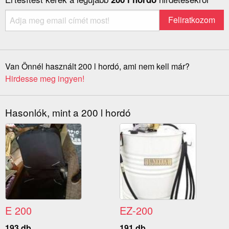
Van Önnél használt 200 l hordó, ami nem kell már?
Hirdesse meg ingyen!
Hasonlók, mint a 200 l hordó
E 200
EZ-200
193 db
191 db