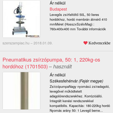
Ár nélkül
Budapest
Levegős zsírfeltöltő 50L, 50 lieres
hordókhoz, hordó membrán átmérő 410
mmMéret (HosszxSzélxMag) :
760x400x400 mm További információk
szerszampiac.hu –
2018.01.09.
Kedvencekbe
Pneumatikus zsírzópumpa, 50: 1, 220kg-os
hordóhoz (1701503)
– használt
Ár nélkül
Székesfehérvár
(Fejér megye)
ZsírzópumpaNagy nyomású zsíradagoló,
levegővel működtetett
adagolórendszerekhez. Korrózióálló.
Integrált kenési rendszerekkel
kompatibilis. Kapacitás: 180-220kg hordó
Nyomás arány 50: 1 Levegő beme...