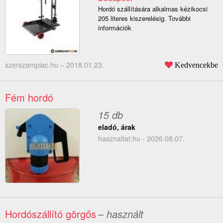
Hordó szállítására alkalmas kézikocsi
205 literes kiszerelésig. További
információk
szerszampiac.hu –
2018.01.23.
Kedvencekbe
Fém hordó
15 db
eladó, árak
hasznaltat.hu - 2026.08.07.
Hordószállító görgős
– használt