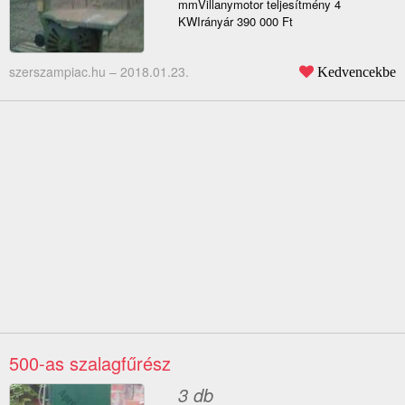
mmVillanymotor teljesítmény 4
KWIrányár 390 000 Ft
szerszampiac.hu –
2018.01.23.
Kedvencekbe
500-as szalagfűrész
3 db