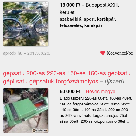
18 000
Ft
–
Budapest XXIII.
kerület
szabadidő, sport, kerékpár,
felszerelés, kerékpár
aprodx.hu –
2017.06.26.
Kedvencekbe
gépsatu 200-as 220-as 150-es 160-as gépisatu
gépi satu gépsatuk forgózsámolyos
– újszerű
60 000
Ft
–
Heves megye
Eladó újszerű 220-as 60eft. 160-as 48eft.
160-as forgózsámojos 58eft. sima 52eft.
140-es 38eft. 100-as 32eft. 220-as 200-
as 260-ra nyitható forgózsámojos 75eft.
sima 65eft. 200-as központosító 68ef...