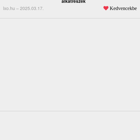
alkatrészek
lxo.hu –
2025.03.17.
Kedvencekbe