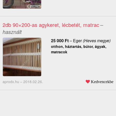
2db 90×200-as agykeret, lécbetét, matrac
–
használt
25 000
Ft
–
Eger
(Heves megye)
otthon, háztartás, bútor, ágyak,
matracok
aprodx.hu –
2018.02.26.
Kedvencekbe