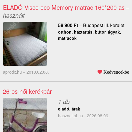
ELADÓ Visco eco Memory matrac 160*200 as
–
használt
58 900
Ft
–
Budapest III. kerület
otthon, háztartás, bútor, ágyak,
matracok
aprodx.hu –
2018.02.06.
Kedvencekbe
26-os női kerékpár
1 db
eladó, árak
hasznaltat.hu - 2026.08.06.