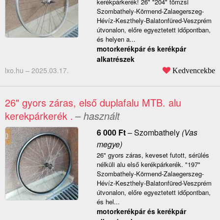
kerékpárkerék! 26" "204" tömzsi
Szombathely-Körmend-Zalaegerszeg-
Hévíz-Keszthely-Balatonfüred-Veszprém
útvonalon, előre egyeztetett időpontban,
és helyen a...
motorkerékpár és kerékpár
alkatrészek
lxo.hu –
2025.03.17.
Kedvencekbe
26" gyors záras, első duplafalu MTB. alu
kerekpárkerék .
– használt
6 000
Ft
–
Szombathely
(Vas
megye)
26" gyors záras, keveset futott, sérülés
nélküli alu első kerékpárkerék. "197"
Szombathely-Körmend-Zalaegerszeg-
Hévíz-Keszthely-Balatonfüred-Veszprém
útvonalon, előre egyeztetett időpontban,
és hel...
motorkerékpár és kerékpár