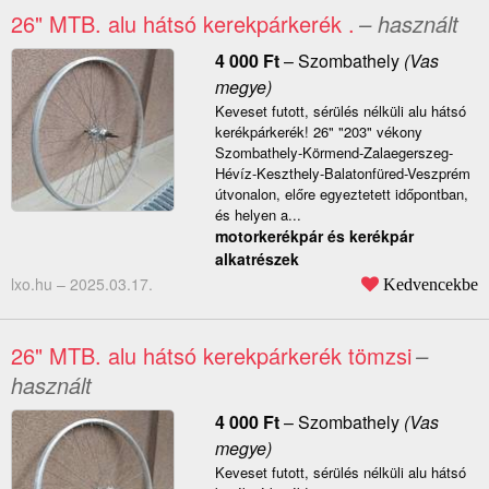
26" MTB. alu hátsó kerekpárkerék .
– használt
4 000
Ft
–
Szombathely
(Vas
megye)
Keveset futott, sérülés nélküli alu hátsó
kerékpárkerék! 26" "203" vékony
Szombathely-Körmend-Zalaegerszeg-
Hévíz-Keszthely-Balatonfüred-Veszprém
útvonalon, előre egyeztetett időpontban,
és helyen a...
motorkerékpár és kerékpár
alkatrészek
lxo.hu –
2025.03.17.
Kedvencekbe
26" MTB. alu hátsó kerekpárkerék tömzsi
–
használt
4 000
Ft
–
Szombathely
(Vas
megye)
Keveset futott, sérülés nélküli alu hátsó