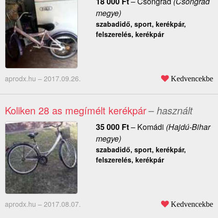
18 000
Ft
–
Csongrád
(Csongrád
megye)
szabadidő, sport, kerékpár,
felszerelés, kerékpár
aprodx.hu –
2017.09.26.
Kedvencekbe
Koliken 28 as megímélt kerékpár
– használt
35 000
Ft
–
Komádi
(Hajdú-Bihar
megye)
szabadidő, sport, kerékpár,
felszerelés, kerékpár
aprodx.hu –
2017.08.07.
Kedvencekbe