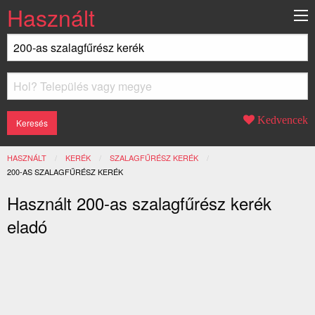
Használt
Kedvencek
HASZNÁLT
KERÉK
SZALAGFŰRÉSZ KERÉK
JELENLEGI:
200-AS SZALAGFŰRÉSZ KERÉK
Használt 200-as szalagfűrész kerék
eladó