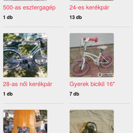
500-as esztergagép
24-es kerékpár
1 db
13 db
28-as női kerékpár
Gyerek bicikli 16"
1 db
7 db