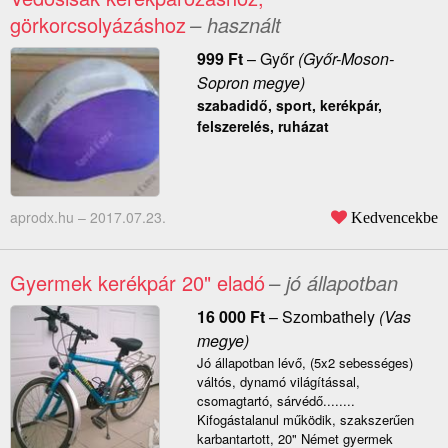
görkorcsolyázáshoz
– használt
999
Ft
–
Győr
(Győr-Moson-
Sopron megye)
szabadidő, sport, kerékpár,
felszerelés, ruházat
aprodx.hu –
2017.07.23.
Kedvencekbe
Gyermek kerékpár 20" eladó
– jó állapotban
16 000
Ft
–
Szombathely
(Vas
megye)
Jó állapotban lévő, (5x2 sebességes)
váltós, dynamó világítással,
csomagtartó, sárvédő........
Kifogástalanul működik, szakszerűen
karbantartott, 20" Német gyermek