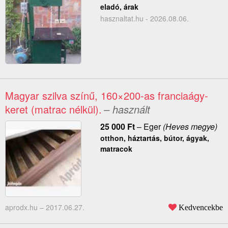
eladó, árak
hasznaltat.hu - 2026.08.06.
Magyar szilva színű, 160×200-as franciaágy-
keret (matrac nélkül).
– használt
25 000
Ft
–
Eger
(Heves megye)
otthon, háztartás, bútor, ágyak,
matracok
aprodx.hu –
2017.06.27.
Kedvencekbe