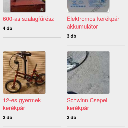
600-as szalagfűrész
Elektromos kerékpár
akkumulátor
4 db
3 db
12-es gyermek
Schwinn Csepel
kerékpár
kerékpár
3 db
3 db