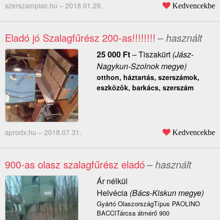
szerszampiac.hu –
2018.01.29.
Kedvencekbe
Eladó jó Szalagfűrész 200-as!!!!!!!!
– használt
25 000
Ft
–
Tiszakürt
(Jász-
Nagykun-Szolnok megye)
otthon, háztartás, szerszámok,
eszközök, barkács, szerszám
aprodx.hu –
2018.07.31.
Kedvencekbe
900-as olasz szalagfűrész eladó
– használt
Ár nélkül
Helvécia
(Bács-Kiskun megye)
Gyártó OlaszországTípus PAOLINO
BACCITárcsa átmérő 900