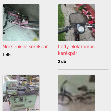
Női Cruiser kerékpár
Lofty elektromos
kerékpár
1 db
2 db