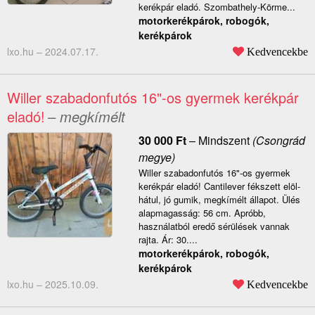
kerékpár eladó. Szombathely-Körme...
motorkerékpárok, robogók,
kerékpárok
lxo.hu –
2024.07.17.
Kedvencekbe
Willer szabadonfutós 16"-os gyermek kerékpár
eladó!
– megkímélt
30 000
Ft
–
Mindszent
(Csongrád
megye)
Willer szabadonfutós 16"-os gyermek
kerékpár eladó! Cantilever fékszett elöl-
hátul, jó gumik, megkímélt állapot. Ülés
alapmagasság: 56 cm. Apróbb,
használatból eredő sérülések vannak
rajta. Ár: 30....
motorkerékpárok, robogók,
kerékpárok
lxo.hu –
2025.10.09.
Kedvencekbe