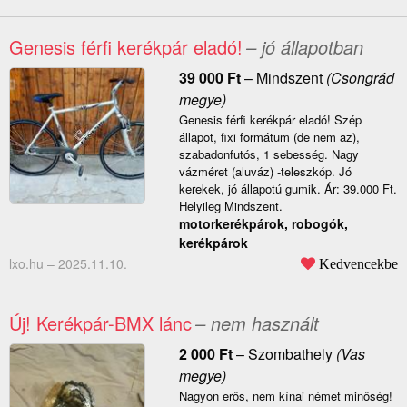
Genesis férfi kerékpár eladó!
– jó állapotban
39 000
Ft
–
Mindszent
(Csongrád
megye)
Genesis férfi kerékpár eladó! Szép
állapot, fixi formátum (de nem az),
szabadonfutós, 1 sebesség. Nagy
vázméret (aluváz) -teleszkóp. Jó
kerekek, jó állapotú gumik. Ár: 39.000 Ft.
Helyileg Mindszent.
motorkerékpárok, robogók,
kerékpárok
lxo.hu –
2025.11.10.
Kedvencekbe
Új! Kerékpár-BMX lánc
– nem használt
2 000
Ft
–
Szombathely
(Vas
megye)
Nagyon erős, nem kínai német minőség!