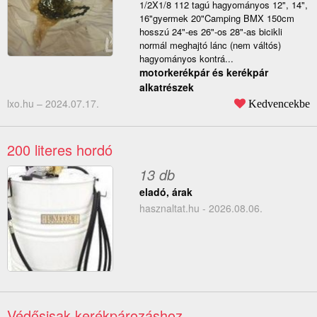
1/2X1/8 112 tagú hagyományos 12", 14",
16"gyermek 20"Camping BMX 150cm
hosszú 24"-es 26"-os 28"-as bicikli
normál meghajtó lánc (nem váltós)
hagyományos kontrá...
motorkerékpár és kerékpár
alkatrészek
lxo.hu –
2024.07.17.
Kedvencekbe
200 literes hordó
13 db
eladó, árak
hasznaltat.hu - 2026.08.06.
Védősisak kerékpározáshoz,