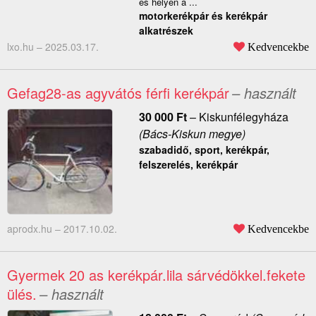
és helyen a ...
motorkerékpár és kerékpár
alkatrészek
lxo.hu –
2025.03.17.
Kedvencekbe
Gefag28-as agyvátós férfi kerékpár
– használt
30 000
Ft
–
Kiskunfélegyháza
(Bács-Kiskun megye)
szabadidő, sport, kerékpár,
felszerelés, kerékpár
aprodx.hu –
2017.10.02.
Kedvencekbe
Gyermek 20 as kerékpár.lila sárvédökkel.fekete
ülés.
– használt