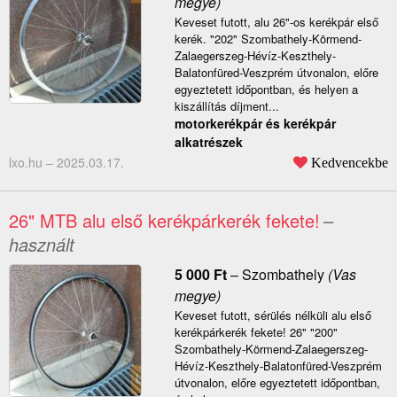
megye)
Keveset futott, alu 26"-os kerékpár első
kerék. "202" Szombathely-Körmend-
Zalaegerszeg-Hévíz-Keszthely-
Balatonfüred-Veszprém útvonalon, előre
egyeztetett időpontban, és helyen a
kiszállítás díjment...
motorkerékpár és kerékpár
alkatrészek
lxo.hu –
2025.03.17.
Kedvencekbe
26" MTB alu első kerékpárkerék fekete!
–
használt
5 000
Ft
–
Szombathely
(Vas
megye)
Keveset futott, sérülés nélküli alu első
kerékpárkerék fekete! 26" "200"
Szombathely-Körmend-Zalaegerszeg-
Hévíz-Keszthely-Balatonfüred-Veszprém
útvonalon, előre egyeztetett időpontban,