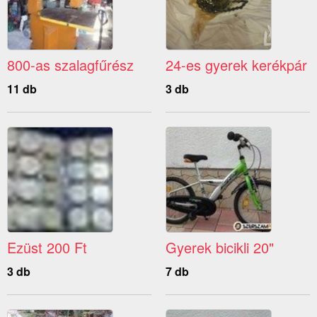
800-as szalagfűrész
24-es gyerek kerékpár
11 db
3 db
Ezüst 200 Ft
Gyerek bicikli 20"
3 db
7 db