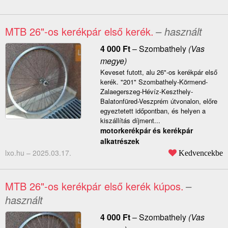
MTB 26"-os kerékpár első kerék.
– használt
4 000
Ft
–
Szombathely
(Vas
megye)
Keveset futott, alu 26"-os kerékpár első
kerék. "201" Szombathely-Körmend-
Zalaegerszeg-Hévíz-Keszthely-
Balatonfüred-Veszprém útvonalon, előre
egyeztetett időpontban, és helyen a
kiszállítás díjment...
motorkerékpár és kerékpár
alkatrészek
lxo.hu –
2025.03.17.
Kedvencekbe
MTB 26"-os kerékpár első kerék kúpos.
–
használt
4 000
Ft
–
Szombathely
(Vas