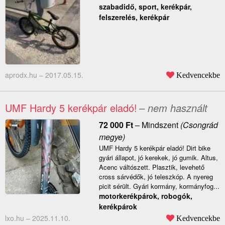
szabadidő, sport, kerékpár,
felszerelés, kerékpár
aprodx.hu –
2017.05.15.
Kedvencekbe
UMF Hardy 5 kerékpár eladó!
– nem használt
72 000
Ft
–
Mindszent
(Csongrád
megye)
UMF Hardy 5 kerékpár eladó! Dirt bike
gyári állapot, jó kerekek, jó gumik. Altus,
Acenc váltószett. Plasztik, levehető
cross sárvédők, jó teleszkóp. A nyereg
picit sérült. Gyári kormány, kormányfog...
motorkerékpárok, robogók,
kerékpárok
lxo.hu –
2025.11.10.
Kedvencekbe