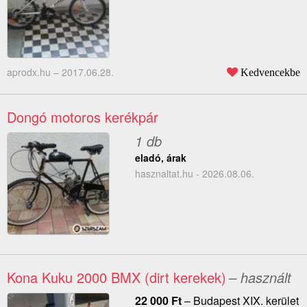
aprodx.hu –
2017.06.28.
Kedvencekbe
Dongó motoros kerékpár
1 db
eladó, árak
hasznaltat.hu - 2026.08.06.
Kona Kuku 2000 BMX (dirt kerekek)
– használt
22 000
Ft
–
Budapest XIX. kerület