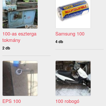
100-as eszterga
Samsung 100
tokmány
4 db
2 db
EPS 100
100 robogó