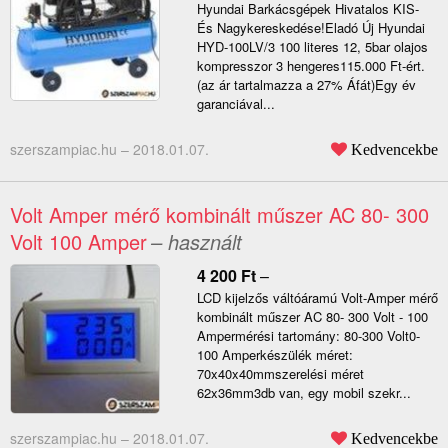
Hyundai Barkácsgépek Hivatalos KIS-
És Nagykereskedése!Eladó Új Hyundai
HYD-100LV/3 100 literes 12, 5bar olajos
kompresszor 3 hengeres115.000 Ft-ért.
(az ár tartalmazza a 27% Áfát)Egy év
garanciával...
szerszampiac.hu –
2018.01.07.
Kedvencekbe
Volt Amper mérő kombinált műszer AC 80- 300
Volt 100 Amper
– használt
4 200
Ft
–
LCD kijelzős váltóáramú Volt-Amper mérő
kombinált műszer AC 80- 300 Volt - 100
Ampermérési tartomány: 80-300 Volt0-
100 Amperkészülék méret:
70x40x40mmszerelési méret
62x36mm3db van, egy mobil szekr...
szerszampiac.hu –
2018.01.07.
Kedvencekbe