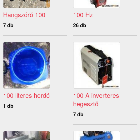
Hangszóró 100
100 Hz
7 db
26 db
100 literes hordó
100 A inverteres
hegesztő
1 db
7 db