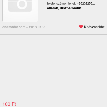
telefonszámon lehet: +36202256...
állatok, díszbaromfik
diszmadar.com –
2018.01.29.
Kedvencekbe
100 Ft