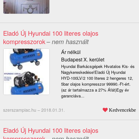
Eladó Új Hyundai 100 literes olajos
kompresszorok
– nem használt
Ár nélkül
Budapest X. kerület
Hyundai Barkácsgépek Hivatalos Kis- és
Nagykereskedése!Eladó Új Hyundai
HYD-100LV/2 100 literes 2 hengeres 12,
5bar olajos kompresszor 99990.-Ft-ért.
(az ár tartalmazza a 27% Áfát)Egy év
garanciáva...
szerszampiac.hu –
2018.01.31.
Kedvencekbe
Eladó Új Hyundai 100 literes olajos
kompresszorok
– nem használt