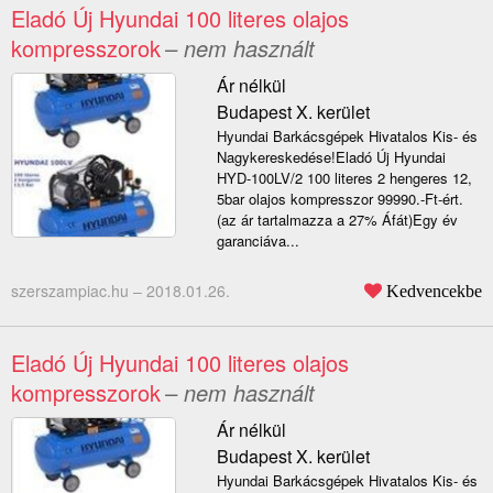
Eladó Új Hyundai 100 literes olajos
kompresszorok
– nem használt
Ár nélkül
Budapest X. kerület
Hyundai Barkácsgépek Hivatalos Kis- és
Nagykereskedése!Eladó Új Hyundai
HYD-100LV/2 100 literes 2 hengeres 12,
5bar olajos kompresszor 99990.-Ft-ért.
(az ár tartalmazza a 27% Áfát)Egy év
garanciáva...
szerszampiac.hu –
2018.01.26.
Kedvencekbe
Eladó Új Hyundai 100 literes olajos
kompresszorok
– nem használt
Ár nélkül
Budapest X. kerület
Hyundai Barkácsgépek Hivatalos Kis- és