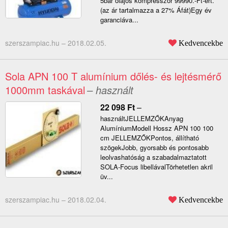
5bar olajos kompresszor 99990.-Ft-ért.
(az ár tartalmazza a 27% Áfát)Egy év
garanciáva...
szerszampiac.hu –
2018.02.05.
Kedvencekbe
Sola APN 100 T alumínium dőlés- és lejtésmérő
1000mm taskával
– használt
22 098
Ft
–
használtJELLEMZŐKAnyag
AlumíniumModell Hossz APN 100 100
cm JELLEMZŐKPontos, állítható
szögekJobb, gyorsabb és pontosabb
leolvashatóság a szabadalmaztatott
SOLA-Focus libellávalTörhetetlen akril
üv...
szerszampiac.hu –
2018.02.04.
Kedvencekbe