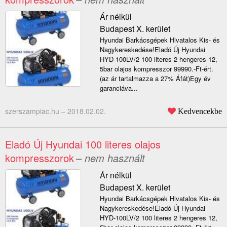
Ár nélkül
Budapest X. kerület
Hyundai Barkácsgépek Hivatalos Kis- és
Nagykereskedése!Eladó Új Hyundai
HYD-100LV/2 100 literes 2 hengeres 12,
5bar olajos kompresszor 99990.-Ft-ért.
(az ár tartalmazza a 27% Áfát)Egy év
garanciáva...
szerszampiac.hu –
2018.02.02.
Kedvencekbe
Eladó Új Hyundai 100 literes olajos
kompresszorok
– nem használt
Ár nélkül
Budapest X. kerület
Hyundai Barkácsgépek Hivatalos Kis- és
Nagykereskedése!Eladó Új Hyundai
HYD-100LV/2 100 literes 2 hengeres 12,