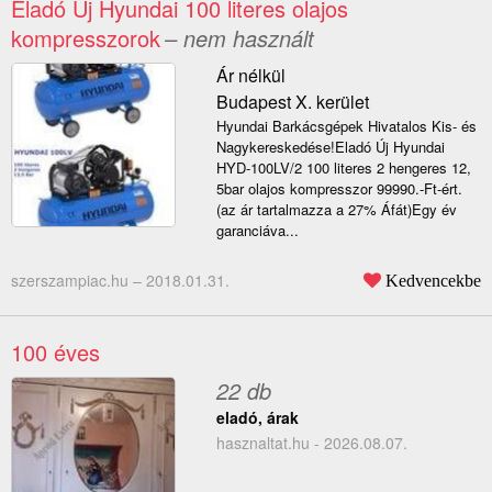
Eladó Új Hyundai 100 literes olajos
kompresszorok
– nem használt
Ár nélkül
Budapest X. kerület
Hyundai Barkácsgépek Hivatalos Kis- és
Nagykereskedése!Eladó Új Hyundai
HYD-100LV/2 100 literes 2 hengeres 12,
5bar olajos kompresszor 99990.-Ft-ért.
(az ár tartalmazza a 27% Áfát)Egy év
garanciáva...
szerszampiac.hu –
2018.01.31.
Kedvencekbe
100 éves
22 db
eladó, árak
hasznaltat.hu - 2026.08.07.