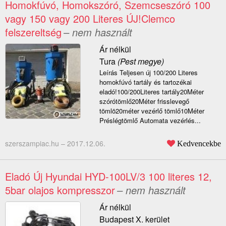
Homokfúvó, Homokszóró, Szemcseszóró 100
vagy 150 vagy 200 Literes ÚJ!Clemco
felszereltség
– nem használt
Ár nélkül
Tura
(Pest megye)
Leírás Teljesen új 100/200 Literes
homokfúvó tartály és tartozékai
eladó!100/200Literes tartály20Méter
szórótömlő20Méter frisslevegő
tömlö20méter vezérlő tömlő10Méter
Préslégtömlő Automata vezérlés...
szerszampiac.hu –
2017.12.06.
Kedvencekbe
Eladó Új Hyundai HYD-100LV/3 100 literes 12,
5bar olajos kompresszor
– nem használt
Ár nélkül
Budapest X. kerület