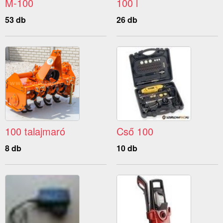
M-100
100 l
53 db
26 db
100 talajmaró
Cső 100
8 db
10 db