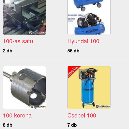
100-as satu
Hyundai 100
2 db
56 db
100 korona
Csepel 100
8 db
7 db