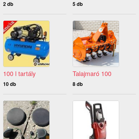
2 db
5 db
100 l tartály
Talajmaró 100
10 db
8 db