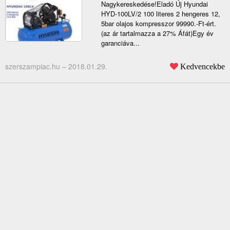
Nagykereskedése!Eladó Új Hyundai
HYD-100LV/2 100 literes 2 hengeres 12,
5bar olajos kompresszor 99990.-Ft-ért.
(az ár tartalmazza a 27% Áfát)Egy év
garanciáva...
szerszampiac.hu –
2018.01.29.
Kedvencekbe