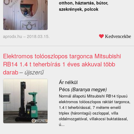
otthon, háztartás, bútor,
szekrények, polcok
aprodx.hu –
2018.03.15.
Kedvencekbe
Elektromos tolóoszlopos targonca Mitsubishi
RB14 1.4 t teherbírás 1 éves akkuval több
darab
– újszerű
Ár nélkül
Pécs
(Baranya megye)
Normál állapotú Mitsubishi RB14 típusú
elektromos tolóoszlopos raktári targonca,
1.4 t teherbírással, 7 méterre emelő
triplex (háromtagú) oszloppal, villa
oldalmozgatóval, villakocsi buktatással,
ú...