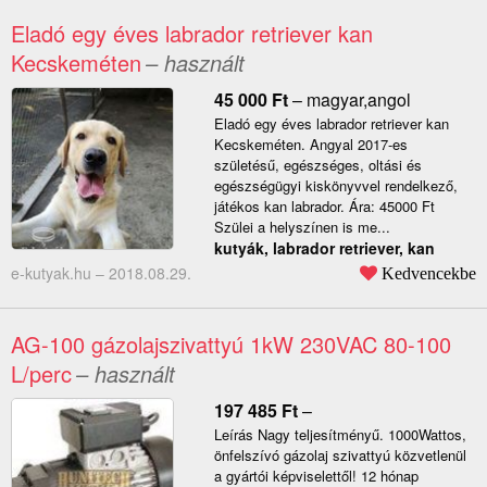
Eladó egy éves labrador retriever kan
Kecskeméten
– használt
45 000
Ft
–
magyar,angol
Eladó egy éves labrador retriever kan
Kecskeméten. Angyal 2017-es
születésű, egészséges, oltási és
egészségügyi kiskönyvvel rendelkező,
játékos kan labrador. Ára: 45000 Ft
Szülei a helyszínen is me...
kutyák, labrador retriever, kan
e-kutyak.hu –
2018.08.29.
Kedvencekbe
AG-100 gázolajszivattyú 1kW 230VAC 80-100
L/perc
– használt
197 485
Ft
–
Leírás Nagy teljesítményű. 1000Wattos,
önfelszívó gázolaj szivattyú közvetlenül
a gyártói képviselettől! 12 hónap