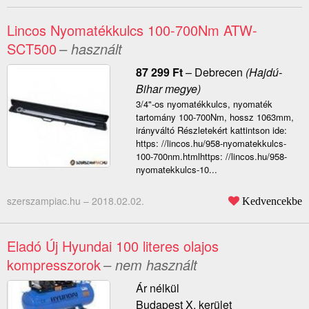
Lincos Nyomatékkulcs 100-700Nm ATW-
SCT500
– használt
87 299
Ft
–
Debrecen
(Hajdú-
Bihar megye)
3/4"-os nyomatékkulcs, nyomaték
tartomány 100-700Nm, hossz 1063mm,
irányváltó Részletekért kattintson ide:
https: //lincos.hu/958-nyomatekkulcs-
100-700nm.htmlhttps: //lincos.hu/958-
nyomatekkulcs-10...
szerszampiac.hu –
2018.02.02.
Kedvencekbe
Eladó Új Hyundai 100 literes olajos
kompresszorok
– nem használt
Ár nélkül
Budapest X. kerület