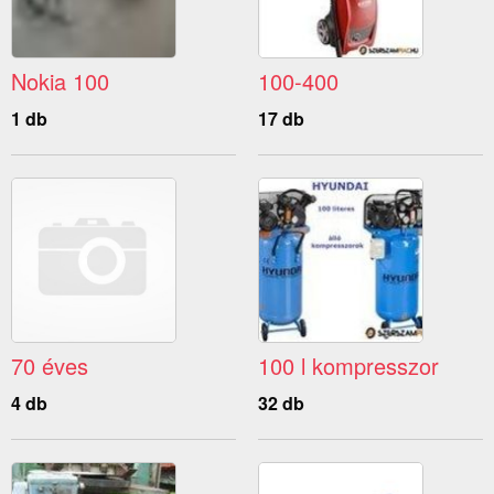
Nokia 100
100-400
1 db
17 db
70 éves
100 l kompresszor
4 db
32 db