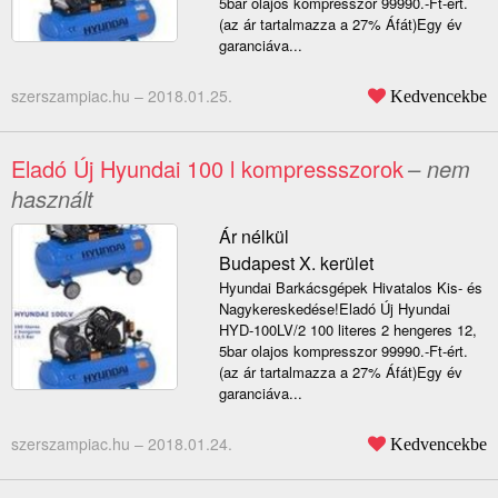
5bar olajos kompresszor 99990.-Ft-ért.
(az ár tartalmazza a 27% Áfát)Egy év
garanciáva...
szerszampiac.hu –
2018.01.25.
Kedvencekbe
Eladó Új Hyundai 100 l kompressszorok
– nem
használt
Ár nélkül
Budapest X. kerület
Hyundai Barkácsgépek Hivatalos Kis- és
Nagykereskedése!Eladó Új Hyundai
HYD-100LV/2 100 literes 2 hengeres 12,
5bar olajos kompresszor 99990.-Ft-ért.
(az ár tartalmazza a 27% Áfát)Egy év
garanciáva...
szerszampiac.hu –
2018.01.24.
Kedvencekbe