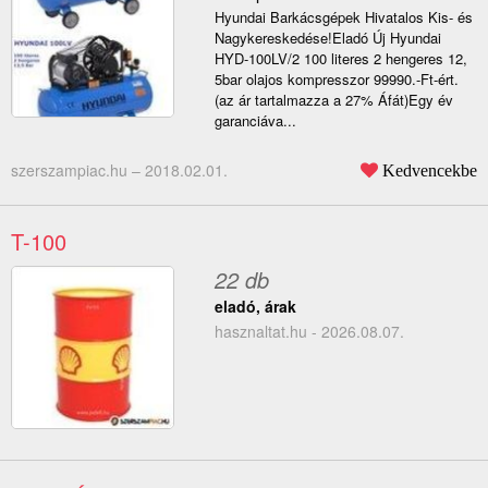
Hyundai Barkácsgépek Hivatalos Kis- és
Nagykereskedése!Eladó Új Hyundai
HYD-100LV/2 100 literes 2 hengeres 12,
5bar olajos kompresszor 99990.-Ft-ért.
(az ár tartalmazza a 27% Áfát)Egy év
garanciáva...
szerszampiac.hu –
2018.02.01.
Kedvencekbe
T-100
22 db
eladó, árak
hasznaltat.hu - 2026.08.07.