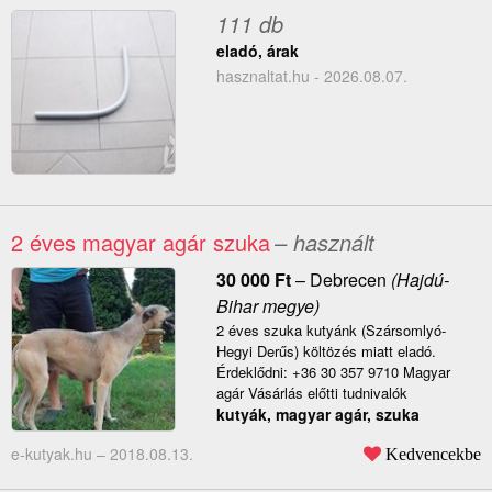
111 db
eladó, árak
hasznaltat.hu - 2026.08.07.
2 éves magyar agár szuka
– használt
30 000
Ft
–
Debrecen
(Hajdú-
Bihar megye)
2 éves szuka kutyánk (Szársomlyó-
Hegyi Derűs) költözés miatt eladó.
Érdeklődni: +36 30 357 9710 Magyar
agár Vásárlás előtti tudnivalók
kutyák, magyar agár, szuka
e-kutyak.hu –
2018.08.13.
Kedvencekbe