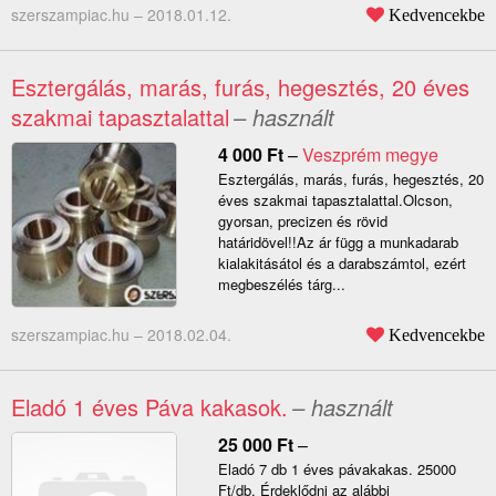
szerszampiac.hu –
2018.01.12.
Kedvencekbe
Esztergálás, marás, furás, hegesztés, 20 éves
szakmai tapasztalattal
– használt
4 000
Ft
–
Veszprém megye
Esztergálás, marás, furás, hegesztés, 20
éves szakmai tapasztalattal.Olcson,
gyorsan, precizen és rövid
határidövel!!Az ár függ a munkadarab
kialakitásátol és a darabszámtol, ezért
megbeszélés tárg...
szerszampiac.hu –
2018.02.04.
Kedvencekbe
Eladó 1 éves Páva kakasok.
– használt
25 000
Ft
–
Eladó 7 db 1 éves pávakakas. 25000
Ft/db. Érdeklődni az alábbi