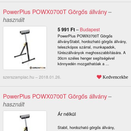
PowerPlus POWX0700T Görgős állvány
–
használt
5 991
Ft
–
Budapest
PowerPlus POWX0700T Görgős
állványStabil, hordozható görgős állvány,
teleszkópos szárral, munkapadok,
fűrészállványok meghosszabbítására. A
30cm széles henger segítségével
könnyedén mozgathatóak a ...
szerszampiac.hu –
2018.01.26.
Kedvencekbe
PowerPlus POWX0700T Görgős állvány
–
használt
Ár nélkül
Stabil, hordozható görgős állvány,