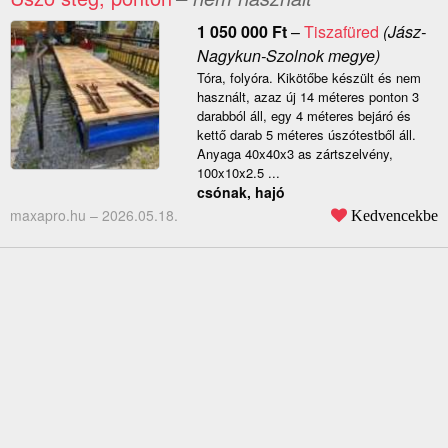
1 050 000
Ft
–
Tiszafüred
(Jász-
Nagykun-Szolnok megye)
Tóra, folyóra. Kikötőbe készült és nem
használt, azaz új 14 méteres ponton 3
darabból áll, egy 4 méteres bejáró és
kettő darab 5 méteres úszótestből áll.
Anyaga 40x40x3 as zártszelvény,
100x10x2.5 ...
csónak, hajó
maxapro.hu –
2026.05.18.
Kedvencekbe