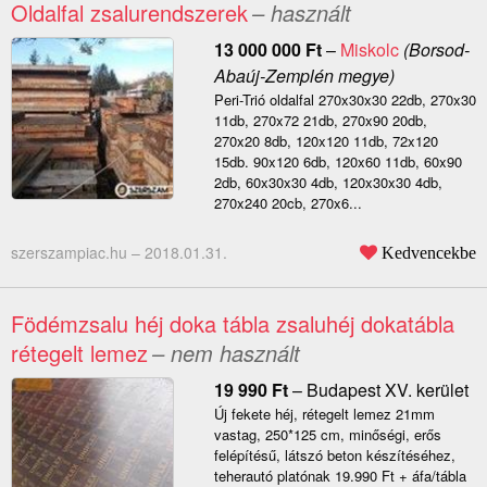
Oldalfal zsalurendszerek
– használt
13 000 000
Ft
–
Miskolc
(Borsod-
Abaúj-Zemplén megye)
Peri-Trió oldalfal 270x30x30 22db, 270x30
11db, 270x72 21db, 270x90 20db,
270x20 8db, 120x120 11db, 72x120
15db. 90x120 6db, 120x60 11db, 60x90
2db, 60x30x30 4db, 120x30x30 4db,
270x240 20cb, 270x6...
szerszampiac.hu –
2018.01.31.
Kedvencekbe
Födémzsalu héj doka tábla zsaluhéj dokatábla
rétegelt lemez
– nem használt
19 990
Ft
–
Budapest XV. kerület
Új fekete héj, rétegelt lemez 21mm
vastag, 250*125 cm, minőségi, erős
felépítésű, látszó beton készítéséhez,
teherautó platónak 19.990 Ft + áfa/tábla