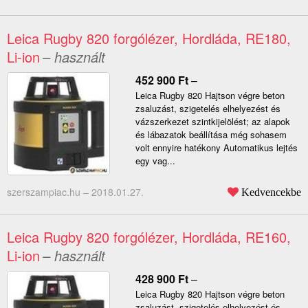
Leica Rugby 820 forgólézer, Hordláda, RE180,
Li-ion
– használt
452 900
Ft
–
Leica Rugby 820 Hajtson végre beton
zsaluzást, szigetelés elhelyezést és
vázszerkezet szintkijelölést; az alapok
és lábazatok beállítása még sohasem
volt ennyire hatékony Automatikus lejtés
egy vag...
szerszampiac.hu –
2018.01.27.
Kedvencekbe
Leica Rugby 820 forgólézer, Hordláda, RE160,
Li-ion
– használt
428 900
Ft
–
Leica Rugby 820 Hajtson végre beton
zsaluzást, szigetelés elhelyezést és