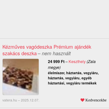
Kézműves vagódeszka Prémium ajándék
szakács deszka
– nem használt
24 999
Ft
–
Keszthely
(Zala
megye)
élelmiszer, háztartás, vegyiáru,
háztartás, vegyiáru, egyéb
háztartási, vegyiáru termékek
vatera.hu –
2025.12.07.
Kedvencekbe