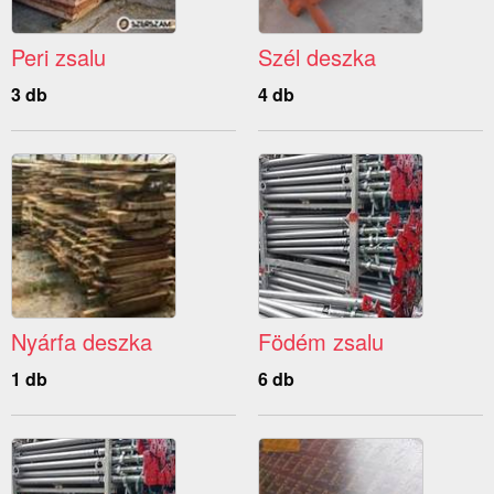
Peri zsalu
Szél deszka
3 db
4 db
Nyárfa deszka
Födém zsalu
1 db
6 db