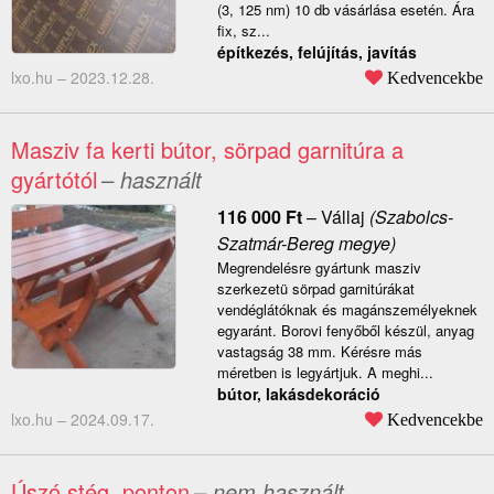
(3, 125 nm) 10 db vásárlása esetén. Ára
fix, sz...
építkezés, felújítás, javítás
lxo.hu –
2023.12.28.
Kedvencekbe
Masziv fa kerti bútor, sörpad garnitúra a
gyártótól
– használt
116 000
Ft
–
Vállaj
(Szabolcs-
Szatmár-Bereg megye)
Megrendelésre gyártunk masziv
szerkezetü sörpad garnitúrákat
vendéglátóknak és magánszemélyeknek
egyaránt. Borovi fenyőből készül, anyag
vastagság 38 mm. Kérésre más
méretben is legyártjuk. A meghi...
bútor, lakásdekoráció
lxo.hu –
2024.09.17.
Kedvencekbe
Úszó stég, ponton
– nem használt