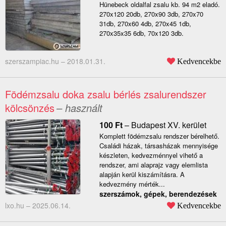
Hünebeck oldalfal zsalu kb. 94 m2 eladó.
270x120 20db, 270x90 3db, 270x70
31db, 270x60 4db, 270x45 1db,
270x35x35 6db, 70x120 3db.
szerszampiac.hu –
2018.01.31.
Kedvencekbe
Födémzsalu doka zsalu bérlés zsalurendszer
kölcsönzés
– használt
100
Ft
–
Budapest XV. kerület
Komplett födémzsalu rendszer bérelhető.
Családi házak, társasházak mennyisége
készleten, kedvezménnyel vihető a
rendszer, ami alaprajz vagy elemlista
alapján kerül kiszámításra. A
kedvezmény mérték...
szerszámok, gépek, berendezések
lxo.hu –
2025.06.14.
Kedvencekbe