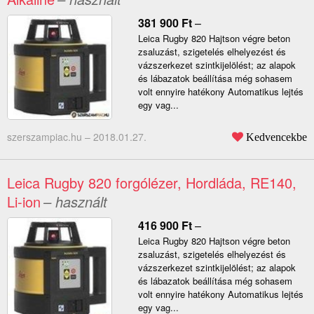
381 900
Ft
–
Leica Rugby 820 Hajtson végre beton
zsaluzást, szigetelés elhelyezést és
vázszerkezet szintkijelölést; az alapok
és lábazatok beállítása még sohasem
volt ennyire hatékony Automatikus lejtés
egy vag...
szerszampiac.hu –
2018.01.27.
Kedvencekbe
Leica Rugby 820 forgólézer, Hordláda, RE140,
Li-ion
– használt
416 900
Ft
–
Leica Rugby 820 Hajtson végre beton
zsaluzást, szigetelés elhelyezést és
vázszerkezet szintkijelölést; az alapok
és lábazatok beállítása még sohasem
volt ennyire hatékony Automatikus lejtés
egy vag...