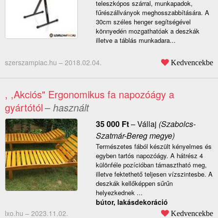
teleszkópos szárral, munkapadok,
fűrészállványok meghosszabbítására. A
30cm széles henger segítségével
könnyedén mozgathatóak a deszkák
illetve a táblás munkadara...
szerszampiac.hu –
2018.02.04.
Kedvencekbe
, ,Akciós" Ergonomikus fa napozóágy a
gyártótól
– használt
35 000
Ft
–
Vállaj
(Szabolcs-
Szatmár-Bereg megye)
Természetes fából készült kényelmes és
egyben tartós napozóágy. A hátrész 4
különféle pozícióban támasztható meg,
illetve fektethető teljesen vízszintesbe. A
deszkák kellőképpen sűrűn
helyezkednek ...
bútor, lakásdekoráció
lxo.hu –
2023.11.02.
Kedvencekbe