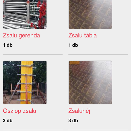
Zsalu gerenda
Zsalu tábla
1 db
1 db
Oszlop zsalu
Zsaluhéj
3 db
3 db