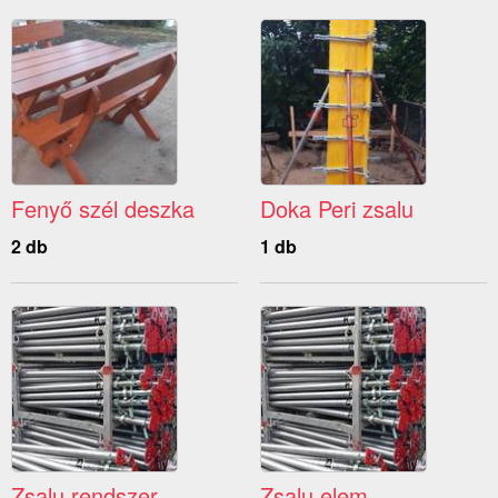
Fenyő szél deszka
Doka Peri zsalu
2 db
1 db
Zsalu rendszer
Zsalu elem