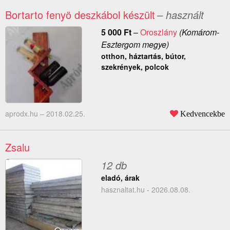
Bortarto fenyö deszkábol készült
– használt
5 000
Ft
–
Oroszlány
(Komárom-
Esztergom megye)
otthon, háztartás, bútor,
szekrények, polcok
aprodx.hu –
2018.02.25.
Kedvencekbe
Zsalu
12 db
eladó, árak
hasznaltat.hu - 2026.08.08.