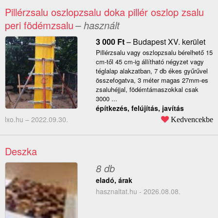
Pillérzsalu oszlopzsalu doka pillér oszlop zsalu
peri födémzsalu
– használt
3 000
Ft
–
Budapest XV. kerület
Pillérzsalu vagy oszlopzsalu bérelhető 15
cm-től 45 cm-ig állítható négyzet vagy
téglalap alakzatban, 7 db ékes gyűrűvel
összefogatva, 3 méter magas 27mm-es
zsaluhéjjal, födémtámaszokkal csak
3000 ...
építkezés, felújítás, javítás
lxo.hu –
2022.09.30.
Kedvencekbe
Deszka
8 db
eladó, árak
hasznaltat.hu - 2026.08.08.