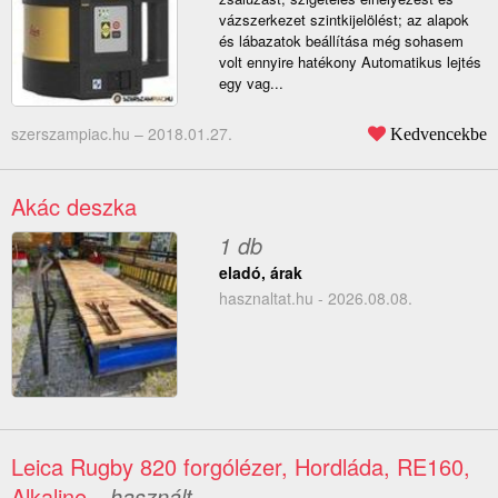
vázszerkezet szintkijelölést; az alapok
és lábazatok beállítása még sohasem
volt ennyire hatékony Automatikus lejtés
egy vag...
szerszampiac.hu –
2018.01.27.
Kedvencekbe
Akác deszka
1 db
eladó, árak
hasznaltat.hu - 2026.08.08.
Leica Rugby 820 forgólézer, Hordláda, RE160,
Alkaline
– használt