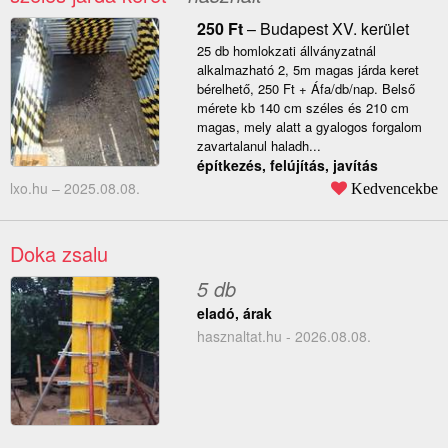
250
Ft
–
Budapest XV. kerület
25 db homlokzati állványzatnál
alkalmazható 2, 5m magas járda keret
bérelhető, 250 Ft + Áfa/db/nap. Belső
mérete kb 140 cm széles és 210 cm
magas, mely alatt a gyalogos forgalom
zavartalanul haladh...
építkezés, felújítás, javítás
lxo.hu –
2025.08.08.
Kedvencekbe
Doka zsalu
5 db
eladó, árak
hasznaltat.hu - 2026.08.08.