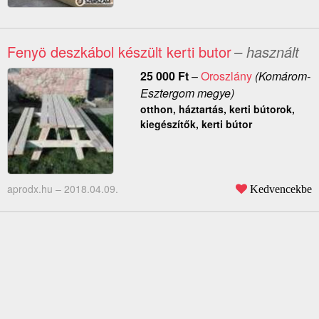
Fenyö deszkábol készült kerti butor
– használt
25 000
Ft
–
Oroszlány
(Komárom-
Esztergom megye)
otthon, háztartás, kerti bútorok,
kiegészítők, kerti bútor
aprodx.hu –
2018.04.09.
Kedvencekbe