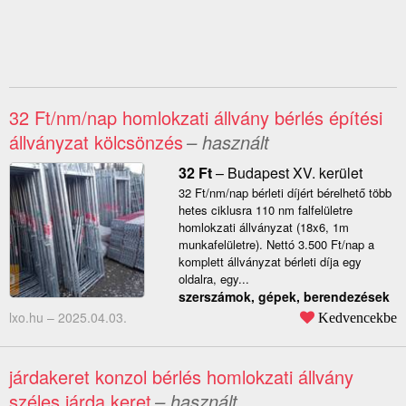
32 Ft/nm/nap homlokzati állvány bérlés építési
állványzat kölcsönzés
– használt
32
Ft
–
Budapest XV. kerület
32 Ft/nm/nap bérleti díjért bérelhető több
hetes ciklusra 110 nm falfelületre
homlokzati állványzat (18x6, 1m
munkafelületre). Nettó 3.500 Ft/nap a
komplett állványzat bérleti díja egy
oldalra, egy...
szerszámok, gépek, berendezések
lxo.hu –
2025.04.03.
Kedvencekbe
járdakeret konzol bérlés homlokzati állvány
széles járda keret
– használt