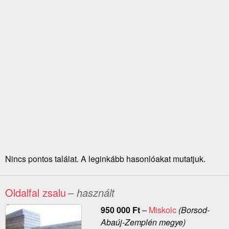
Nincs pontos találat. A leginkább hasonlóakat mutatjuk.
Oldalfal zsalu
– használt
950 000
Ft
–
Miskolc
(Borsod-
Abaúj-Zemplén megye)