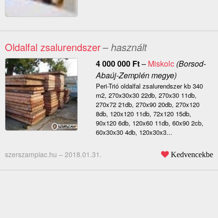
Oldalfal zsalurendszer
– használt
4 000 000
Ft
–
Miskolc
(Borsod-
Abaúj-Zemplén megye)
Peri-Trió oldalfal zsalurendszer kb 340
m2, 270x30x30 22db, 270x30 11db,
270x72 21db, 270x90 20db, 270x120
8db, 120x120 11db, 72x120 15db,
90x120 6db, 120x60 11db, 60x90 2cb,
60x30x30 4db, 120x30x3...
szerszampiac.hu –
2018.01.31.
Kedvencekbe