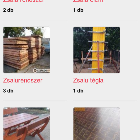
2 db
1 db
Zsalurendszer
Zsalu tégla
3 db
1 db