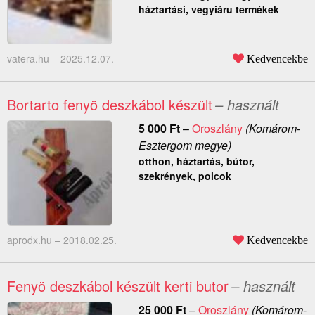
háztartási, vegyiáru termékek
vatera.hu –
2025.12.07.
Kedvencekbe
Bortarto fenyö deszkábol készült
– használt
5 000
Ft
–
Oroszlány
(Komárom-
Esztergom megye)
otthon, háztartás, bútor,
szekrények, polcok
aprodx.hu –
2018.02.25.
Kedvencekbe
Fenyö deszkábol készült kerti butor
– használt
25 000
Ft
–
Oroszlány
(Komárom-