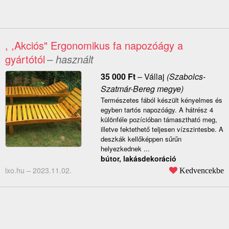
, ,Akciós" Ergonomikus fa napozóágy a
gyártótól
– használt
35 000
Ft
–
Vállaj
(Szabolcs-
Szatmár-Bereg megye)
Természetes fából készült kényelmes és
egyben tartós napozóágy. A hátrész 4
különféle pozícióban támasztható meg,
illetve fektethető teljesen vízszintesbe. A
deszkák kellőképpen sűrűn
helyezkednek ...
bútor, lakásdekoráció
lxo.hu –
2023.11.02.
Kedvencekbe