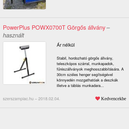
PowerPlus POWX0700T Görgős állvány
–
használt
Ár nélkül
Stabil, hordozható görgős állvány,
teleszkópos szárral, munkapadok,
fűrészállványok meghosszabbítására. A
30cm széles henger segítségével
könnyedén mozgathatóak a deszkák
illetve a táblás munkadara...
szerszampiac.hu –
2018.02.04.
Kedvencekbe