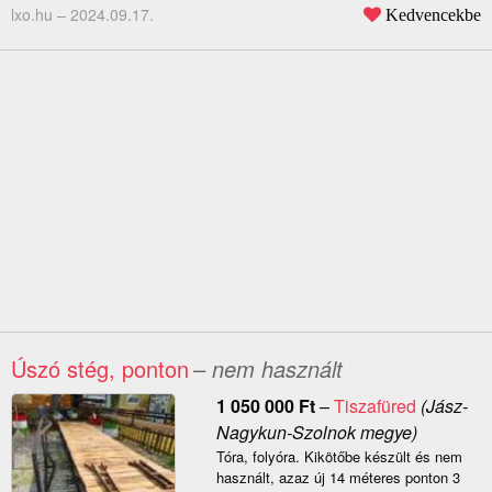
lxo.hu –
2024.09.17.
Kedvencekbe
Úszó stég, ponton
– nem használt
1 050 000
Ft
–
Tiszafüred
(Jász-
Nagykun-Szolnok megye)
Tóra, folyóra. Kikötőbe készült és nem
használt, azaz új 14 méteres ponton 3