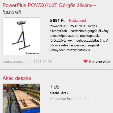
PowerPlus POWX0700T Görgős állvány
–
használt
5 991
Ft
–
Budapest
PowerPlus POWX0700T Görgős
állványStabil, hordozható görgős állvány,
teleszkópos szárral, munkapadok,
fűrészállványok meghosszabbítására. A
30cm széles henger segítségével
könnyedén mozgathatóak a ...
szerszampiac.hu –
2018.01.26.
Kedvencekbe
Akác deszka
1 db
eladó, árak
hasznaltat.hu - 2026.08.06.