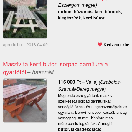
Esztergom megye)
otthon, háztartás, kerti bútorok,
kiegészítők, kerti bútor
aprodx.hu –
2018.04.09.
Kedvencekbe
Masziv fa kerti bútor, sörpad garnitúra a
gyártótól
– használt
116 000
Ft
–
Vállaj
(Szabolcs-
Szatmár-Bereg megye)
Megrendelésre gyártunk masziv
szerkezetü sörpad garnitúrákat
vendéglátóknak és magánszemélyeknek
egyaránt. Borovi fenyőből készül, anyag
vastagság 38 mm. Kérésre más
méretben is legyártjuk. A meghi...
bútor, lakásdekoráció