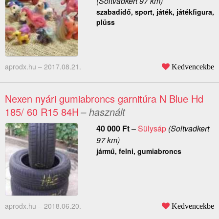
(Soltvadkert 97 km)
szabadidő, sport, játék, játékfigura,
plüss
aprodx.hu –
2017.08.21.
Kedvencekbe
Nexen nyári gumiabroncs garnitúra N Blue Hd
185/ 60 R15 84H
– használt
40 000
Ft
–
Sülysáp
(Soltvadkert
97 km)
jármű, felni, gumiabroncs
aprodx.hu –
2018.06.20.
Kedvencekbe