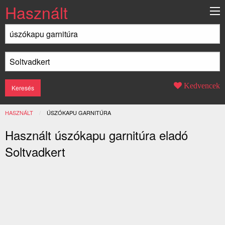
Használt
Kedvencek
HASZNÁLT
JELENLEGI:
ÚSZÓKAPU GARNITÚRA
Használt úszókapu garnitúra eladó
Soltvadkert