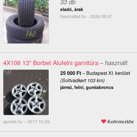
33 db
eladó, árak
hasznaltat.hu - 2026.08.07.
4X108 13" Borbet Alufelni garnitúra
– használt
25 000
Ft
–
Budapest XI. kerület
(Soltvadkert 103 km)
jármű, felni, gumiabroncs
aprodx.hu –
2017.10.29.
Kedvencekbe