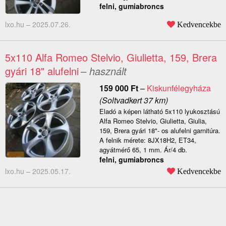
felni, gumiabroncs
lxo.hu –
2025.07.26.
Kedvencekbe
5x110 Alfa Romeo Stelvio, Giulietta, 159, Brera
gyári 18" alufelni
– használt
159 000
Ft
–
Kiskunfélegyháza
(Soltvadkert 37 km)
Eladó a képen látható 5x110 lyukosztású
Alfa Romeo Stelvio, Giulietta, Giulia,
159, Brera gyári 18"- os alufelni garnitúra.
A felnik mérete: 8JX18H2, ET34,
agyátmérő 65, 1 mm. Ár/4 db.
felni, gumiabroncs
lxo.hu –
2025.05.17.
Kedvencekbe