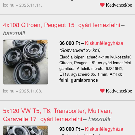
lxo.hu –
2025.11.11.
Kedvencekbe
4x108 Citroen, Peugeot 15" gyári lemezfelni
–
használt
36 000
Ft
–
Kiskunfélegyháza
(Soltvadkert 37 km)
Eladó a képen látható 4x108 lyukosztású
Citroen, Peugeot 15"- os gyári lemezfelni
garnitúra. A felnik mérete: 6JX15H2,
ET18, agyátmérő 65, 1 mm. Ár/4 db.
felni, gumiabroncs
lxo.hu –
2025.11.08.
Kedvencekbe
5x120 VW T5, T6, Transporter, Multivan,
Caravelle 17" gyári lemezfelni
– használt
93 000
Ft
–
Kiskunfélegyháza