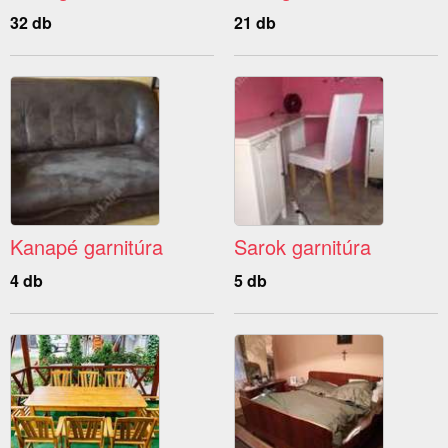
32 db
21 db
Kanapé garnitúra
Sarok garnitúra
4 db
5 db