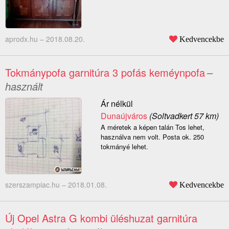
aprodx.hu –
2018.08.20.
Kedvencekbe
Tokmánypofa garnitúra 3 pofás keméynpofa
–
használt
Ár nélkül
Dunaújváros
(Soltvadkert 57 km)
A méretek a képen talán Tos lehet,
használva nem volt. Posta ok. 250
tokmányé lehet.
szerszampiac.hu –
2018.01.08.
Kedvencekbe
Új Opel Astra G kombi üléshuzat garnitúra