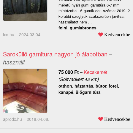
méretű nyári gumi garnitúra 6-7 mm
mintázattal. A gumik dot. száma: 2019. 2
korábbi szeglyuk szakszerűen javítva,
használatot nem ...
felni, gumiabroncs
lxo.hu –
2024.03.04.
Kedvencekbe
Saroküllö garnitura nagyon jó álapotban
–
használt
75 000
Ft
–
Kecskemét
(Soltvadkert 42 km)
otthon, háztartás, bútor, fotel,
kanapé, ülőgarnitúra
aprodx.hu –
2018.04.08.
Kedvencekbe