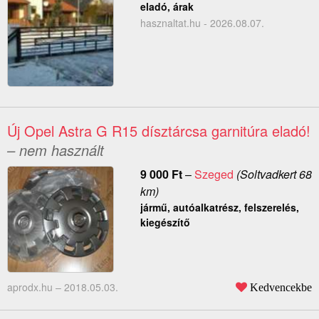
eladó, árak
hasznaltat.hu - 2026.08.07.
Új Opel Astra G R15 dísztárcsa garnitúra eladó!
– nem használt
9 000
Ft
–
Szeged
(Soltvadkert 68
km)
jármű, autóalkatrész, felszerelés,
kiegészítő
aprodx.hu –
2018.05.03.
Kedvencekbe