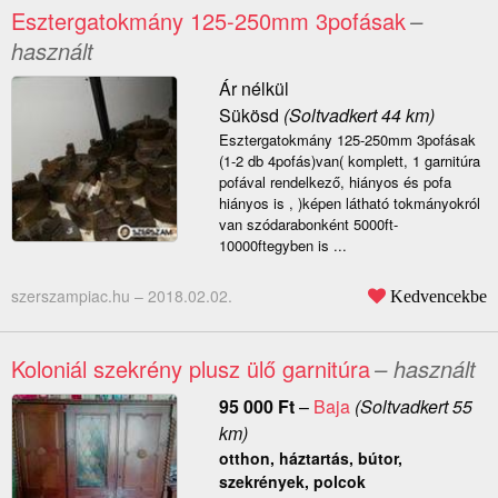
Esztergatokmány 125-250mm 3pofásak
–
használt
Ár nélkül
Sükösd
(Soltvadkert 44 km)
Esztergatokmány 125-250mm 3pofásak
(1-2 db 4pofás)van( komplett, 1 garnitúra
pofával rendelkező, hiányos és pofa
hiányos is , )képen látható tokmányokról
van szódarabonként 5000ft-
10000ftegyben is ...
szerszampiac.hu –
2018.02.02.
Kedvencekbe
Koloniál szekrény plusz ülő garnitúra
– használt
95 000
Ft
–
Baja
(Soltvadkert 55
km)
otthon, háztartás, bútor,
szekrények, polcok