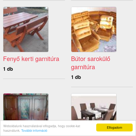
Fenyő kerti garnitúra
Bútor sarokülő
garnitúra
1 db
1 db
Weboldalunk használatával elfogadja, hogy cookie-kat
Elfogadom
használunk.
További információ