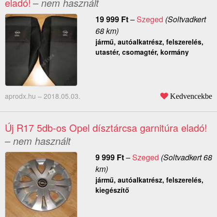
eladó!
– nem használt
19 999
Ft
–
Szeged
(Soltvadkert
68 km)
jármű, autóalkatrész, felszerelés,
utastér, csomagtér, kormány
aprodx.hu –
2018.05.03.
Kedvencekbe
Új R17 5db-os Opel dísztárcsa garnitúra eladó!
– nem használt
9 999
Ft
–
Szeged
(Soltvadkert 68
km)
jármű, autóalkatrész, felszerelés,
kiegészítő