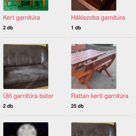
Kert garnitúra
Hálószoba garnitúra
2 db
1 db
Ülő garnitúra bútor
Rattan kerti garnitúra
2 db
25 db