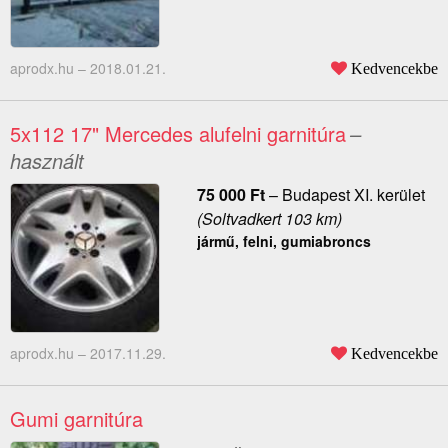
aprodx.hu –
2018.01.21.
Kedvencekbe
5x112 17" Mercedes alufelni garnitúra
–
használt
75 000
Ft
–
Budapest XI. kerület
(Soltvadkert 103 km)
jármű, felni, gumiabroncs
aprodx.hu –
2017.11.29.
Kedvencekbe
Gumi garnitúra