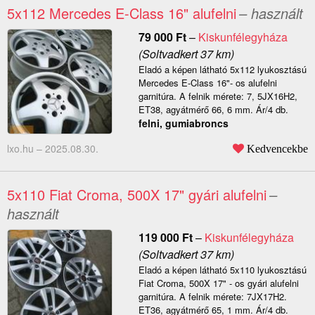
5x112 Mercedes E-Class 16" alufelni
– használt
79 000
Ft
–
Kiskunfélegyháza
(Soltvadkert 37 km)
Eladó a képen látható 5x112 lyukosztású
Mercedes E-Class 16"- os alufelni
garnitúra. A felnik mérete: 7, 5JX16H2,
ET38, agyátmérő 66, 6 mm. Ár/4 db.
felni, gumiabroncs
lxo.hu –
2025.08.30.
Kedvencekbe
5x110 Fiat Croma, 500X 17" gyári alufelni
–
használt
119 000
Ft
–
Kiskunfélegyháza
(Soltvadkert 37 km)
Eladó a képen látható 5x110 lyukosztású
Fiat Croma, 500X 17" - os gyári alufelni
garnitúra. A felnik mérete: 7JX17H2.
ET36, agyátmérő 65, 1 mm. Ár/4 db.