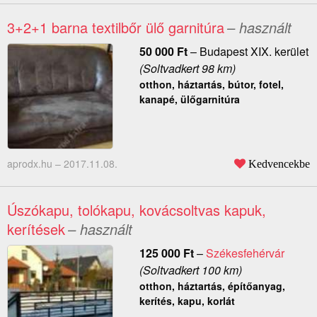
3+2+1 barna textilbőr ülő garnitúra
– használt
50 000
Ft
–
Budapest XIX. kerület
(Soltvadkert 98 km)
otthon, háztartás, bútor, fotel,
kanapé, ülőgarnitúra
aprodx.hu –
2017.11.08.
Kedvencekbe
Úszókapu, tolókapu, kovácsoltvas kapuk,
kerítések
– használt
125 000
Ft
–
Székesfehérvár
(Soltvadkert 100 km)
otthon, háztartás, építőanyag,
kerítés, kapu, korlát