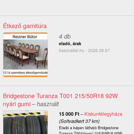
Étkező garnitúra
4 db
eladó, árak
hasznaltat.hu - 2026.08.07.
Bridgestone Turanza T001 215/50R18 92W
nyári gumi
– használt
15 000
Ft
–
Kiskunfélegyháza
(Soltvadkert 37 km)
Eladó a képen látható Bridgestone
Turanza T001típusú 215/50R18 92W