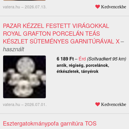
vatera.hu –
2026.07.13.
Kedvencekbe
PAZAR KÉZZEL FESTETT VIRÁGOKKAL
ROYAL GRAFTON PORCELÁN TEÁS
KÉSZLET SÜTEMÉNYES GARNITÚRÁVAL X
–
használt
6 189
Ft
–
Érd
(Soltvadkert 95 km)
antik, régiség, porcelánok,
étkészletek, tányérok
vatera.hu –
2026.07.01.
Kedvencekbe
Esztergatokmánypofa garnitúra TOS