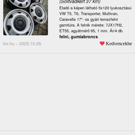
(Soltvadkert 37 km)
Eladó a képen látható 5x120 lyukosztású
VW T5, T6, Transporter, Multivan,
Caravelle 17"- os gyári lemezfelni
garnitúra. A felnik mérete: 7JX17H2,
ET55, agyátmérő 65, 1 mm. Ár/4 db.
felni, gumiabroncs
lxo.hu –
2025.10.29.
Kedvencekbe