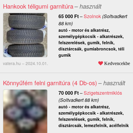
Hankook téligumi garnitúra
– használt
65 000
Ft
–
Szolnok
(Soltvadkert
88 km)
autó - motor és alkatrész,
személygépkocsik - alkatrészek,
felszerelések, gumik, felnik,
dísztárcsák, gumiabroncsok, téli
gumik
vatera.hu –
2024.10.01.
Kedvencekbe
Könnyűfém felni garnitúra (4 Db-os)
– használt
70 000
Ft
–
Szigetszentmiklós
(Soltvadkert 88 km)
autó - motor és alkatrész,
személygépkocsik - alkatrészek,
felszerelések, gumik, felnik,
dísztárcsák, lemezfelnik, acélfelnik