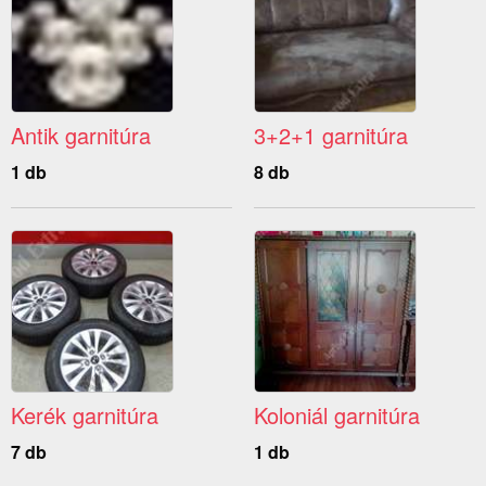
Antik garnitúra
3+2+1 garnitúra
1 db
8 db
Kerék garnitúra
Koloniál garnitúra
7 db
1 db