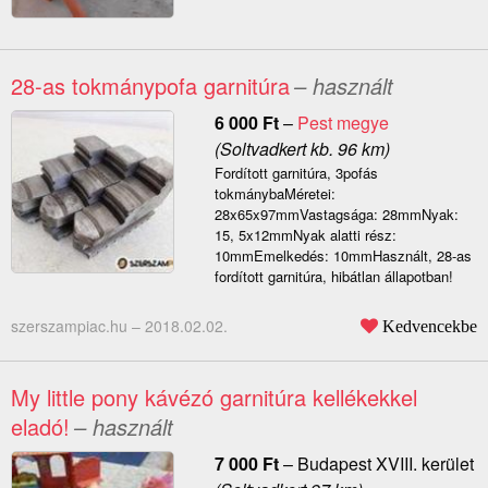
28-as tokmánypofa garnitúra
– használt
6 000
Ft
–
Pest megye
(Soltvadkert kb. 96 km)
Fordított garnitúra, 3pofás
tokmánybaMéretei:
28x65x97mmVastagsága: 28mmNyak:
15, 5x12mmNyak alatti rész:
10mmEmelkedés: 10mmHasznált, 28-as
fordított garnitúra, hibátlan állapotban!
szerszampiac.hu –
2018.02.02.
Kedvencekbe
My little pony kávézó garnitúra kellékekkel
eladó!
– használt
7 000
Ft
–
Budapest XVIII. kerület