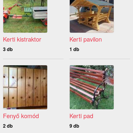
Kerti kistraktor
Kerti pavilon
3 db
1 db
Fenyő komód
Kerti pad
2 db
9 db