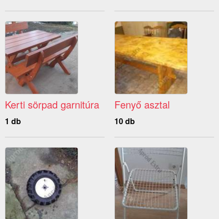
Kerti sörpad garnitúra
Fenyő asztal
1 db
10 db