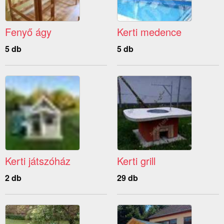
Fenyő ágy
Kerti medence
5 db
5 db
Kerti játszóház
Kerti grill
2 db
29 db