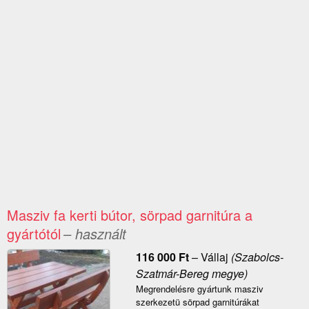
Masziv fa kerti bútor, sörpad garnitúra a
gyártótól
– használt
116 000
Ft
–
Vállaj
(Szabolcs-
Szatmár-Bereg megye)
Megrendelésre gyártunk masziv
szerkezetü sörpad garnitúrákat