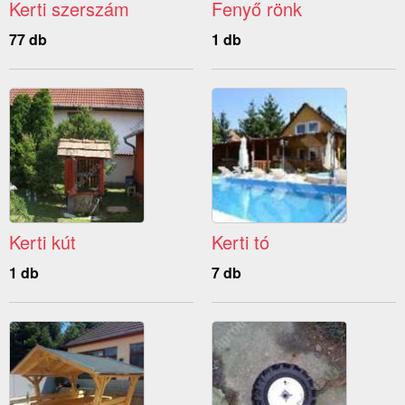
Kerti szerszám
Fenyő rönk
77 db
1 db
Kerti kút
Kerti tó
1 db
7 db