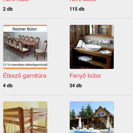
2 db
115 db
Étkező garnitúra
Fenyő bútor
4 db
34 db