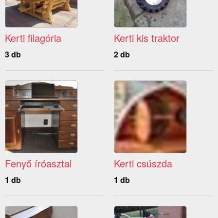
Kerti filagória
Kerti kis traktor
3 db
2 db
Fenyő íróasztal
Kerti csúszda
1 db
1 db