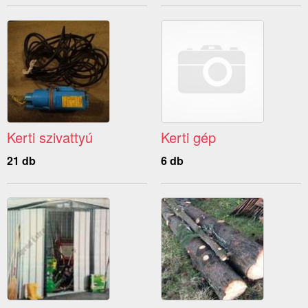
Kerti szivattyú
Kerti gép
21 db
6 db