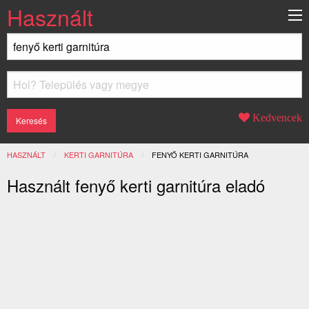
Használt
Kedvencek
HASZNÁLT
KERTI GARNITÚRA
JELENLEGI:
FENYŐ KERTI GARNITÚRA
Használt fenyő kerti garnitúra eladó