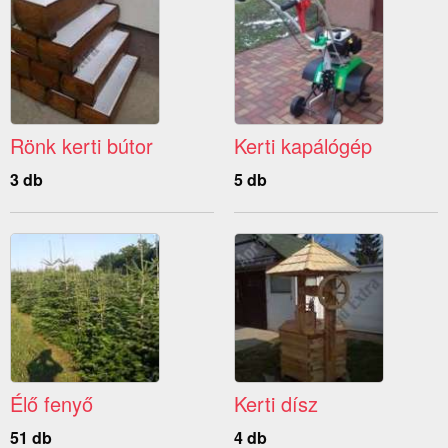
Rönk kerti bútor
Kerti kapálógép
3 db
5 db
Élő fenyő
Kerti dísz
51 db
4 db