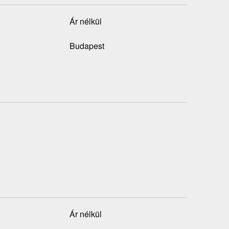
Ár nélkül
Budapest
Ár nélkül