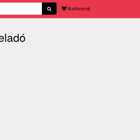
Kedvencek
eladó