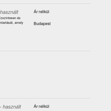
 használt
Ár nélkül
vízszintesen és
nntartását, amely
Budapest
– használt
Ár nélkül