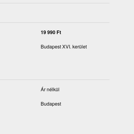
19 990
Ft
Budapest XVI. kerület
Ár nélkül
Budapest