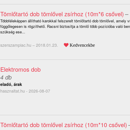
Tömlőtartó dob tömlővel zsírhoz (10m*6 csővel)
–
Többféleképpen állítható karokkal felszerelt tömlőtartó dob tömlővel, amely 
függőlegesen is rögzíthető. Racsni biztosítja a tömlő több pozícióba való be
szükség ese...
szerszampiac.hu –
2018.01.23.
Kedvencekbe
Elektromos dob
4 db
eladó, árak
hasznaltat.hu - 2026-08-07
Tömlőtartó dob tömlővel zsírhoz (10m*10 csővel)