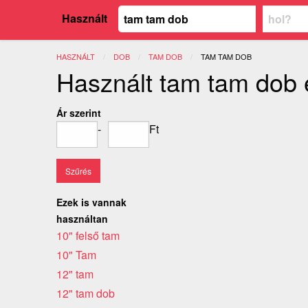
Használt
HASZNÁLT
DOB
TAM DOB
JELENLEGI:
TAM TAM DOB
Használt tam tam dob 
Ár szerint
-
Ft
Ezek is vannak
használtan
10" felső tam
10" Tam
12" tam
12" tam dob