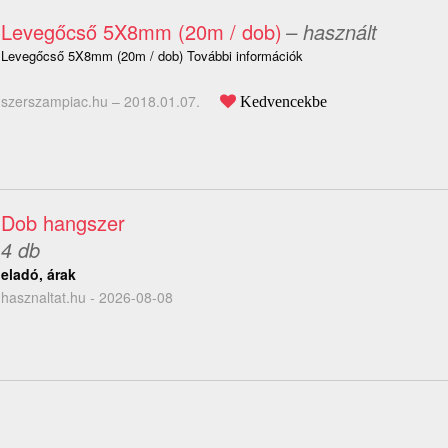
Levegőcső 5X8mm (20m / dob)
– használt
Levegőcső 5X8mm (20m / dob) További információk
szerszampiac.hu –
2018.01.07.
Kedvencekbe
Dob hangszer
4 db
eladó, árak
hasznaltat.hu - 2026-08-08