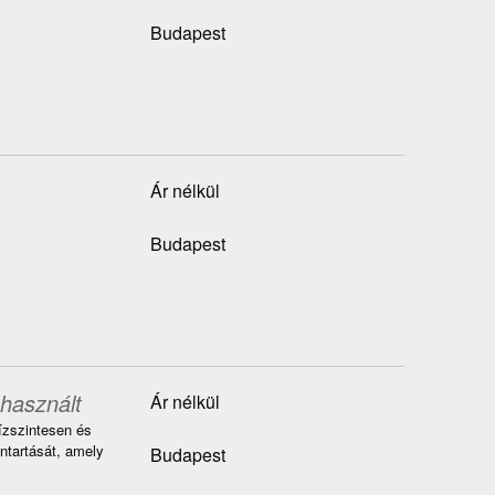
Budapest
Ár nélkül
Budapest
 használt
Ár nélkül
vízszintesen és
nntartását, amely
Budapest