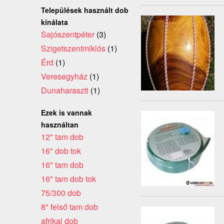
Települések használt dob
kínálata
Sajószentpéter
(3)
Szigetszentmiklós
(1)
Érd
(1)
Veresegyház
(1)
Dunaharaszti
(1)
Ezek is vannak
használtan
12" tam dob
16" dob tok
16" tam dob
16" tam dob tok
75/300 dob
8" felső tam dob
afrikai dob