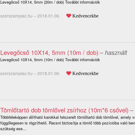
Levegőcső 10X14, 5mm (20m / dob) További információk
szerszampiac.hu –
2018.01.06.
Kedvencekbe
Levegőcső 10X14, 5mm (10m / dob)
– használt
Levegőcső 10X14, 5mm (10m / dob) További információk
szerszampiac.hu –
2018.01.06.
Kedvencekbe
Tömlőtartó dob tömlővel zsírhoz (10m*6 csővel)
–
Többféleképpen állítható karokkal felszerelt tömlőtartó dob tömlővel, amely 
függőlegesen is rögzíthető. Racsni biztosítja a tömlő több pozícióba való be
szükség ese...