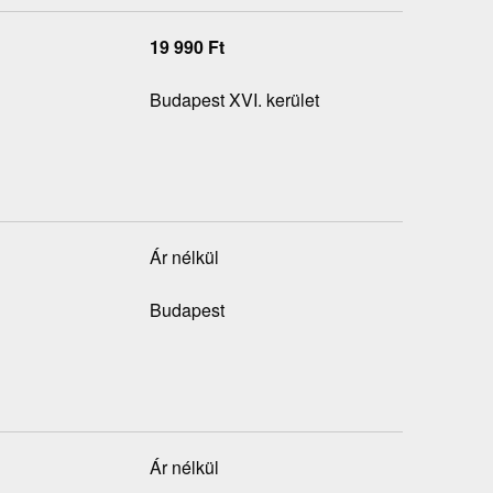
19 990
Ft
Budapest XVI. kerület
Ár nélkül
Budapest
Ár nélkül