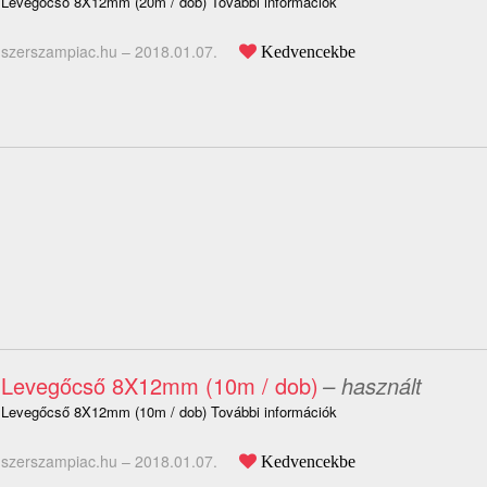
Levegőcső 8X12mm (20m / dob) További információk
szerszampiac.hu –
2018.01.07.
Kedvencekbe
Levegőcső 8X12mm (10m / dob)
– használt
Levegőcső 8X12mm (10m / dob) További információk
szerszampiac.hu –
2018.01.07.
Kedvencekbe