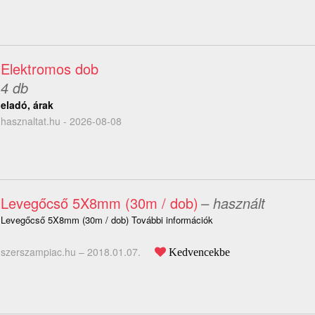
Elektromos dob
4 db
eladó, árak
hasznaltat.hu - 2026-08-08
Levegőcső 5X8mm (30m / dob)
– használt
Levegőcső 5X8mm (30m / dob) További információk
szerszampiac.hu –
2018.01.07.
Kedvencekbe