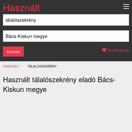
Használt
Kedvencek
HASZNÁLT
JELENLEGI:
TÁLALÓSZEKRÉNY
Használt tálalószekrény eladó Bács-
Kiskun megye