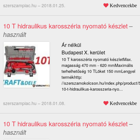
szerszampiac.hu –
2018.01.25.
Kedvencekbe
10 T hidraulikus karosszéria nyomató készlet
–
használt
Ár nélkül
Budapest X. kerület
10 T karosszéria nyomató készletMax.
magasság 470 mm - 620 mmMaximális
terhelhetőség 10 TLöket 150 mmLengyel
termékhttp:
//szerszamokolcson.hu/index.php/product/
10-t-hidraulikus-karosszeria-nyo...
szerszampiac.hu –
2018.01.08.
Kedvencekbe
10 T hidraulikus karosszéria nyomató készlet
–
használt