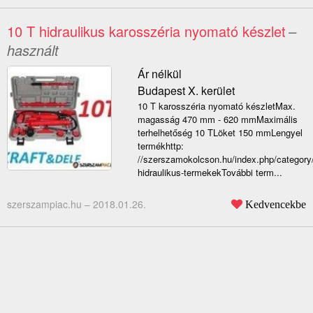
10 T hidraulikus karosszéria nyomató készlet
–
használt
Ár nélkül
Budapest X. kerület
10 T karosszéria nyomató készletMax.
magasság 470 mm - 620 mmMaximális
terhelhetőség 10 TLöket 150 mmLengyel
termékhttp:
//szerszamokolcson.hu/index.php/category
hidraulikus-termekekTovábbi term...
szerszampiac.hu –
2018.01.26.
Kedvencekbe