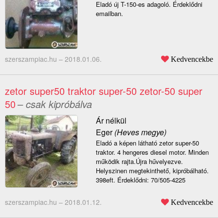
Eladó új T-150-es adagoló. Érdeklődni
emailban.
szerszampiac.hu –
2018.01.06.
Kedvencekbe
zetor super50 traktor super-50 zetor-50 super
50
– csak kipróbálva
Ár nélkül
Eger
(Heves megye)
Eladó a képen látható zetor super-50
traktor. 4 hengeres diesel motor. Minden
működik rajta.Újra hűvelyezve.
Helyszinen megtekinthető, kipróbálható.
398eft. Érdeklődni: 70/505-4225
szerszampiac.hu –
2018.01.12.
Kedvencekbe