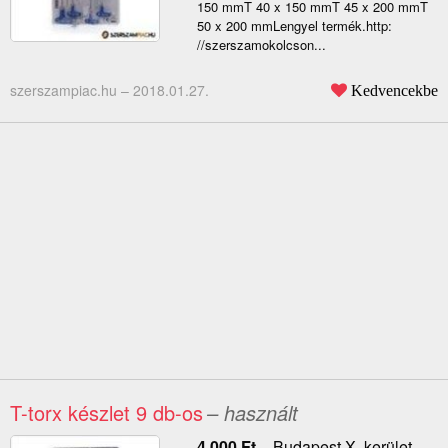
150 mmT 40 x 150 mmT 45 x 200 mmT
50 x 200 mmLengyel termék.http:
//szerszamokolcson...
szerszampiac.hu –
2018.01.27.
Kedvencekbe
T-torx készlet 9 db-os
– használt
4 000
Ft
–
Budapest X. kerület