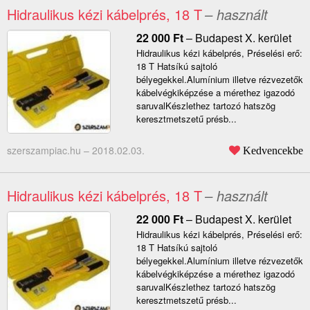
Hidraulikus kézi kábelprés, 18 T
– használt
22 000
Ft
–
Budapest X. kerület
Hidraulikus kézi kábelprés, Préselési erő:
18 T Hatsíkú sajtoló
bélyegekkel.Alumínium illetve rézvezetők
kábelvégkiképzése a mérethez igazodó
saruvalKészlethez tartozó hatszög
keresztmetszetű présb...
szerszampiac.hu –
2018.02.03.
Kedvencekbe
Hidraulikus kézi kábelprés, 18 T
– használt
22 000
Ft
–
Budapest X. kerület
Hidraulikus kézi kábelprés, Préselési erő:
18 T Hatsíkú sajtoló
bélyegekkel.Alumínium illetve rézvezetők
kábelvégkiképzése a mérethez igazodó
saruvalKészlethez tartozó hatszög
keresztmetszetű présb...