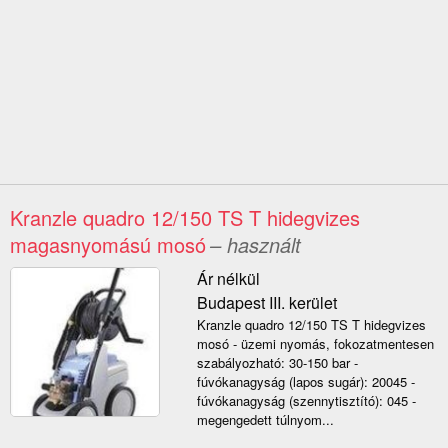
Kranzle quadro 12/150 TS T hidegvizes
magasnyomású mosó
– használt
Ár nélkül
Budapest III. kerület
Kranzle quadro 12/150 TS T hidegvizes
mosó - üzemi nyomás, fokozatmentesen
szabályozható: 30-150 bar -
fúvókanagyság (lapos sugár): 20045 -
fúvókanagyság (szennytisztító): 045 -
megengedett túlnyom...