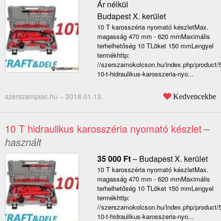
Ár nélkül
Budapest X. kerület
10 T karosszéria nyomató készletMax.
magasság 470 mm - 620 mmMaximális
terhelhetőség 10 TLöket 150 mmLengyel
termékhttp:
//szerszamokolcson.hu/index.php/product/
10-t-hidraulikus-karosszeria-nyo...
szerszampiac.hu –
2018.01.13.
Kedvencekbe
10 T hidraulikus karosszéria nyomató készlet
–
használt
35 000
Ft
–
Budapest X. kerület
10 T karosszéria nyomató készletMax.
magasság 470 mm - 620 mmMaximális
terhelhetőség 10 TLöket 150 mmLengyel
termékhttp:
//szerszamokolcson.hu/index.php/product/
10-t-hidraulikus-karosszeria-nyo...