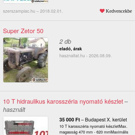
szerszampiac.hu –
2018.02.01.
Kedvencekbe
Super Zetor 50
2 db
eladó, árak
hasznaltat.hu - 2026.08.09.
10 T hidraulikus karosszéria nyomató készlet
–
használt
35 000
Ft
–
Budapest X. kerület
10 T karosszéria nyomató készletMax.
magasság 470 mm - 620 mmMaximális