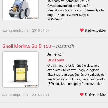
150 barMax. hőmérséklet: 60º
CMagasnyomású tömlő: 20 fm
tömlődobonGyártó ország: NémetGyártó
cég: I. Kränzle GmbH Súly: 62
KGMéretek...
szerszampiac.hu –
2018.01.07.
Kedvencekbe
Shell Morlina S2 B 150
– használt
Ár nélkül
Budapest
Olyan nagy teljesítményű olaj, amely
azért lett kifejlesztve, hogy a legtöbb
általános ipari csapágy és olajcirkulációs
rendszer, valamint más, nagynyomásálló
(EP) olajokat nem igénylő rendszerek r...
szerszampiac.hu –
2018.01.11.
Kedvencekbe