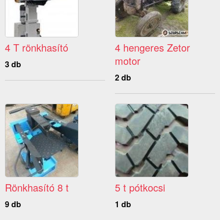
4 T rönkhasító
4 hengeres Zetor
motor
3 db
2 db
Rönkhasító 8 t
5 t pótkocsi
9 db
1 db