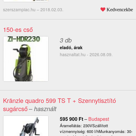
szerszampiac.hu –
2018.02.03.
Kedvencekbe
150-es cső
3 db
eladó, árak
hasznaltat.hu - 2026.08.09.
Kränzle quadro 599 TS T + Szennytisztító
sugárcső
– használt
595 900
Ft
–
Budapest
Áramellátás: 230VSzállított
vízmennyiség: 600 l/hMunkanyomás: 30-