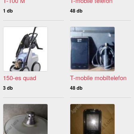
T-100 M
T-mobile telefon
1 db
48 db
150-es quad
T-mobile mobiltelefon
3 db
48 db