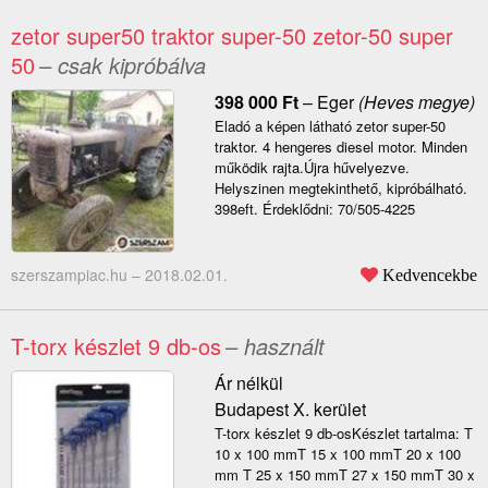
zetor super50 traktor super-50 zetor-50 super
50
– csak kipróbálva
398 000
Ft
–
Eger
(Heves megye)
Eladó a képen látható zetor super-50
traktor. 4 hengeres diesel motor. Minden
működik rajta.Újra hűvelyezve.
Helyszinen megtekinthető, kipróbálható.
398eft. Érdeklődni: 70/505-4225
szerszampiac.hu –
2018.02.01.
Kedvencekbe
T-torx készlet 9 db-os
– használt
Ár nélkül
Budapest X. kerület
T-torx készlet 9 db-osKészlet tartalma: T
10 x 100 mmT 15 x 100 mmT 20 x 100
mm T 25 x 150 mmT 27 x 150 mmT 30 x