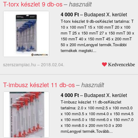
T-torx készlet 9 db-os
– használt
4 000
Ft
–
Budapest X. kerület
T-torx készlet 9 db-osKészlet tartalma: T
10 x 100 mmT 15 x 100 mmT 20 x 100
mm T 25 x 150 mmT 27 x 150 mmT 30 x
150 mmT 40 x 150 mmT 45 x 200 mmT
50 x 200 mmLengyel termék.További
termékek megteki...
szerszampiac.hu –
2018.02.04.
Kedvencekbe
T-imbusz készlet 11 db-os
– használt
4 000
Ft
–
Budapest X. kerület
T-imbusz készlet 11 db-osKészlet
tartalma: 2.0 x 100 mm2.5 x 100 mm3.0
x 100 mm3.5 x 100 mm4.0 x 150 mm4.5
x 150 mm5.0 x 150 mm6.0 x 150 mm7.0
x 150 mm8.0 x 200 mm10.0 x 200
mmLengyel termék.Tovább...