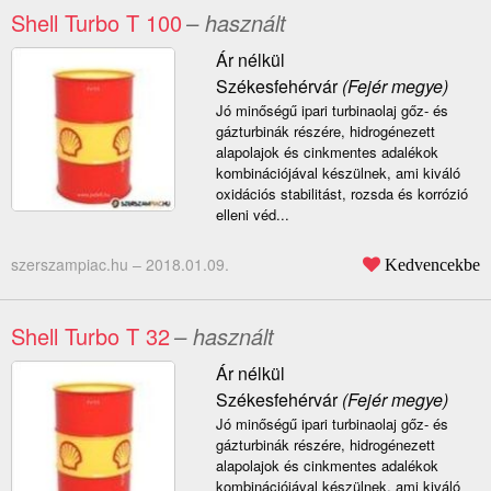
Shell Turbo T 100
– használt
Ár nélkül
Székesfehérvár
(Fejér megye)
Jó minőségű ipari turbinaolaj gőz- és
gázturbinák részére, hidrogénezett
alapolajok és cinkmentes adalékok
kombinációjával készülnek, ami kiváló
oxidációs stabilitást, rozsda és korrózió
elleni véd...
szerszampiac.hu –
2018.01.09.
Kedvencekbe
Shell Turbo T 32
– használt
Ár nélkül
Székesfehérvár
(Fejér megye)
Jó minőségű ipari turbinaolaj gőz- és
gázturbinák részére, hidrogénezett
alapolajok és cinkmentes adalékok
kombinációjával készülnek, ami kiváló