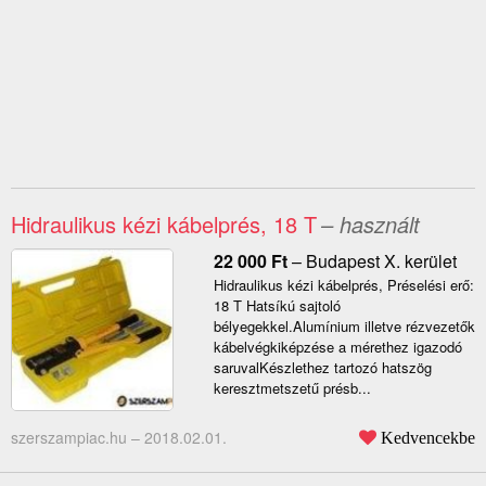
Hidraulikus kézi kábelprés, 18 T
– használt
22 000
Ft
–
Budapest X. kerület
Hidraulikus kézi kábelprés, Préselési erő:
18 T Hatsíkú sajtoló
bélyegekkel.Alumínium illetve rézvezetők
kábelvégkiképzése a mérethez igazodó
saruvalKészlethez tartozó hatszög
keresztmetszetű présb...
szerszampiac.hu –
2018.02.01.
Kedvencekbe