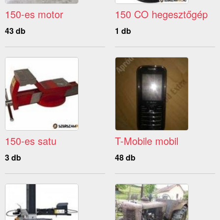
150-es motor
150 CO hegesztőgép
43 db
1 db
150-es satu
T-Mobile mobil
3 db
48 db