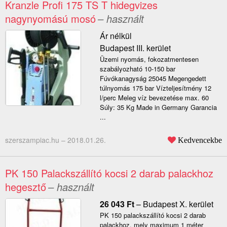
Kranzle Profi 175 TS T hidegvizes
nagynyomású mosó
– használt
Ár nélkül
Budapest III. kerület
Üzemi nyomás, fokozatmentesen
szabályozható 10-150 bar
Fúvókanagyság 25045 Megengedett
túlnyomás 175 bar Vízteljesítmény 12
l/perc Meleg víz bevezetése max. 60
Súly: 35 Kg Made in Germany Garancia
...
szerszampiac.hu –
2018.01.26.
Kedvencekbe
PK 150 Palackszállító kocsi 2 darab palackhoz
hegesztő
– használt
26 043
Ft
–
Budapest X. kerület
PK 150 palackszállító kocsi 2 darab
palackhoz, mely maximum 1 méter