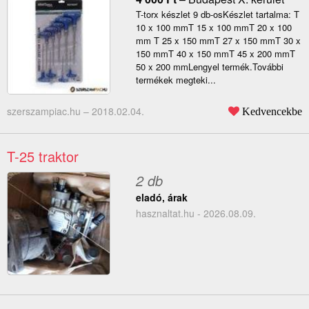
T-torx készlet 9 db-osKészlet tartalma: T
10 x 100 mmT 15 x 100 mmT 20 x 100
mm T 25 x 150 mmT 27 x 150 mmT 30 x
150 mmT 40 x 150 mmT 45 x 200 mmT
50 x 200 mmLengyel termék.További
termékek megteki...
szerszampiac.hu –
2018.02.04.
Kedvencekbe
T-25 traktor
2 db
eladó, árak
hasznaltat.hu - 2026.08.09.