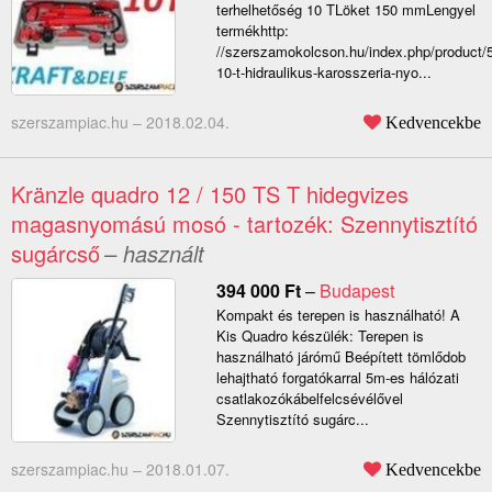
terhelhetőség 10 TLöket 150 mmLengyel
termékhttp:
//szerszamokolcson.hu/index.php/product/
10-t-hidraulikus-karosszeria-nyo...
szerszampiac.hu –
2018.02.04.
Kedvencekbe
Kränzle quadro 12 / 150 TS T hidegvizes
magasnyomású mosó - tartozék: Szennytisztító
sugárcső
– használt
394 000
Ft
–
Budapest
Kompakt és terepen is használható! A
Kis Quadro készülék: Terepen is
használható járómű Beépített tömlődob
lehajtható forgatókarral 5m-es hálózati
csatlakozókábelfelcsévélővel
Szennytisztító sugárc...
szerszampiac.hu –
2018.01.07.
Kedvencekbe