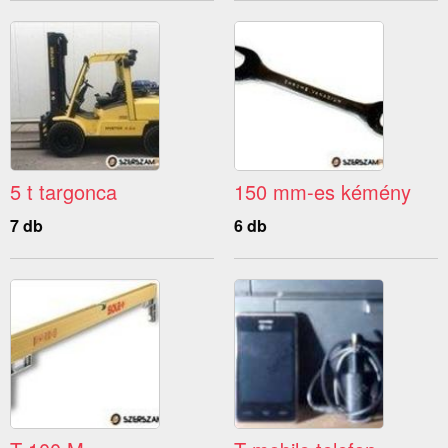
5 t targonca
150 mm-es kémény
7 db
6 db