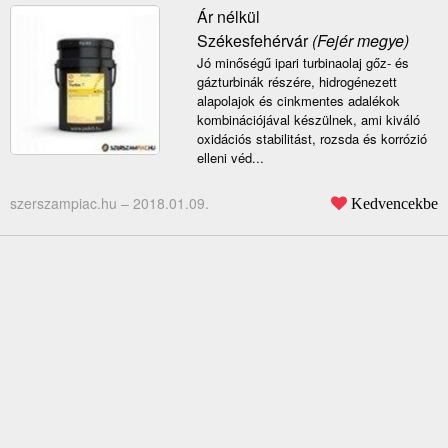
Ár nélkül
Székesfehérvár
(Fejér megye)
Jó minőségű ipari turbinaolaj gőz- és
gázturbinák részére, hidrogénezett
alapolajok és cinkmentes adalékok
kombinációjával készülnek, ami kiváló
oxidációs stabilitást, rozsda és korrózió
elleni véd...
szerszampiac.hu –
2018.01.09.
Kedvencekbe