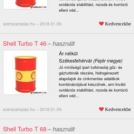
oxidációs stabilitást, rozsda és korrózió
elleni véd...
szerszampiac.hu –
2018.01.09.
Kedvencekbe
Shell Turbo T 46
– használt
Ár nélkül
Székesfehérvár
(Fejér megye)
Jó minőségű ipari turbinaolaj gőz- és
gázturbinák részére, hidrogénezett
alapolajok és cinkmentes adalékok
kombinációjával készülnek, ami kiváló
oxidációs stabilitást, rozsda és korrózió
elleni véd...
szerszampiac.hu –
2018.01.09.
Kedvencekbe
Shell Turbo T 68
– használt