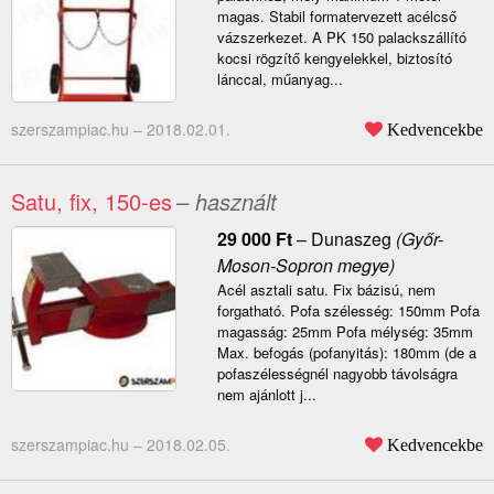
magas. Stabil formatervezett acélcső
vázszerkezet. A PK 150 palackszállító
kocsi rögzítő kengyelekkel, biztosító
lánccal, műanyag...
szerszampiac.hu –
2018.02.01.
Kedvencekbe
Satu, fix, 150-es
– használt
29 000
Ft
–
Dunaszeg
(Győr-
Moson-Sopron megye)
Acél asztali satu. Fix bázisú, nem
forgatható. Pofa szélesség: 150mm Pofa
magasság: 25mm Pofa mélység: 35mm
Max. befogás (pofanyitás): 180mm (de a
pofaszélességnél nagyobb távolságra
nem ajánlott j...
szerszampiac.hu –
2018.02.05.
Kedvencekbe