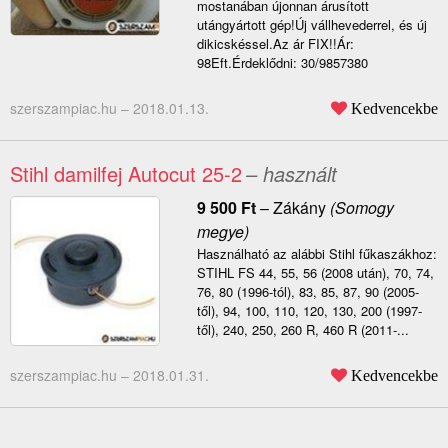
mostanában újonnan árusított
utángyártott gép!Új vállhevederrel, és új
dikicskéssel.Az ár FIX!!Ár:
98Eft.Érdeklődni: 30/9857380
szerszampiac.hu –
2018.01.13.
Kedvencekbe
Stihl damilfej Autocut 25-2
– használt
9 500
Ft
–
Zákány
(Somogy
megye)
Használható az alábbi Stihl fűkaszákhoz:
STIHL FS 44, 55, 56 (2008 után), 70, 74,
76, 80 (1996-tól), 83, 85, 87, 90 (2005-
től), 94, 100, 110, 120, 130, 200 (1997-
től), 240, 250, 260 R, 460 R (2011-...
szerszampiac.hu –
2018.01.31.
Kedvencekbe