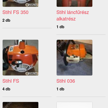
Stihl FS 350
Stihl láncfűrész
alkatrész
2 db
1 db
Stihl FS
Stihl 036
4 db
1 db