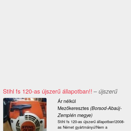
Stihl fs 120-as újszerű állapotban!!
– újszerű
Ár nélkül
Mezőkeresztes
(Borsod-Abaúj-
Zemplén megye)
Stihl fs 120-as újszerű állapotban!2008-
as Német gyártmányú!Nem a