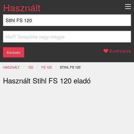
Használt
Kedvencek
HASZNÁLT
120
FS 120
JELENLEGI:
STIHL FS 120
Használt Stihl FS 120 eladó