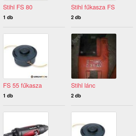
Stihl FS 80
Stihl fűkasza FS
1 db
2 db
FS 55 fűkasza
Stihl lánc
1 db
2 db