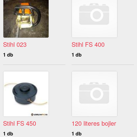
Stihl 023
Stihl FS 400
1 db
1 db
Stihl FS 450
120 literes bojler
1 db
1 db