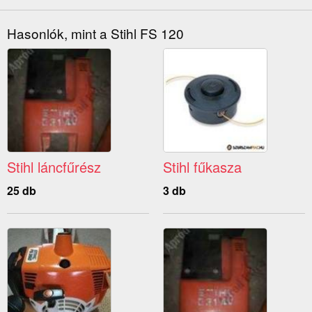
Hasonlók, mint a Stihl FS 120
Stihl láncfűrész
Stihl fűkasza
25 db
3 db