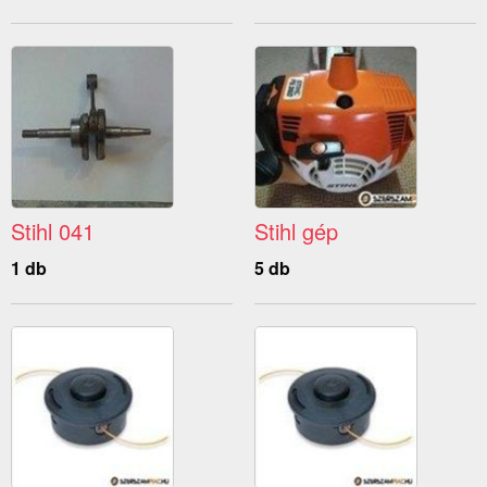
Stihl 041
Stihl gép
1 db
5 db