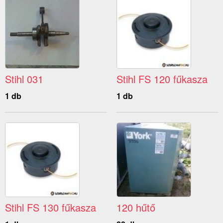
Stihl 031
Stihl FS 120 fűkasza
1 db
1 db
Stihl FS 130 fűkasza
120 hűtő