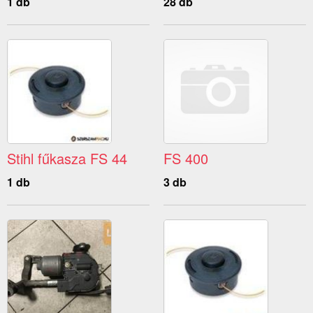
1 db
28 db
Stihl fűkasza FS 44
FS 400
1 db
3 db