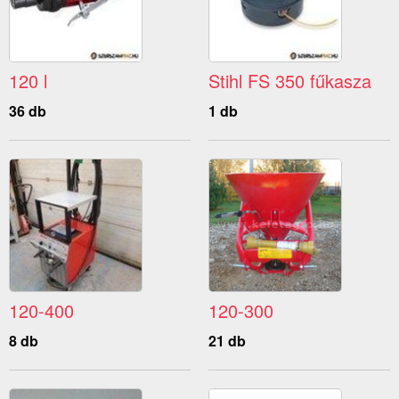
120 l
Stihl FS 350 fűkasza
36 db
1 db
120-400
120-300
8 db
21 db