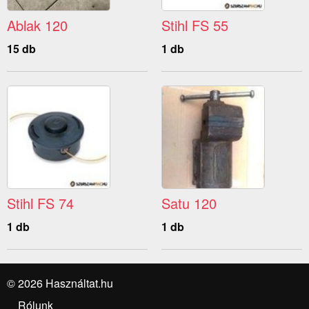
Ablak 120
Stihl FS 55
15 db
1 db
Stihl FS 74
Satu 120
1 db
1 db
© 2026 Használtat.hu
Rólunk