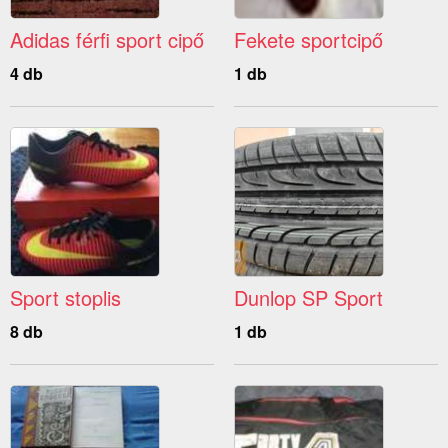
Adidas férfi sport cipő
Fekete sportcipő
4 db
1 db
Sport stoplis
Dunlop SP Sport
8 db
1 db