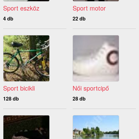
Sport eszköz
Sport motor
4 db
22 db
Sport bicikli
Női sportcipő
128 db
28 db