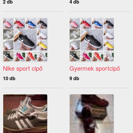
2 db
4 db
Nike sport cipő
Gyermek sportcipő
10 db
9 db