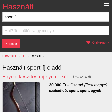
Használt
Kedvencek
HASZNÁLT
ÍJ
JELENLEGI:
SPORT ÍJ
Használt sport íj eladó
Egyedi készítésű íj nyíl nélkül
– használt
30 000
Ft
–
Csemő
(Pest megye)
szabadidő, sport, sport, egyéb