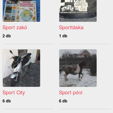
Sport zakó
Sporttáska
2 db
1 db
Sport City
Sport póni
6 db
6 db