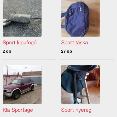
Sport kipufogó
Sport táska
2 db
27 db
Kia Sportage
Sport nyereg