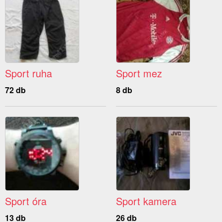
Sport ruha
Sport mez
72 db
8 db
Sport óra
Sport kamera
13 db
26 db