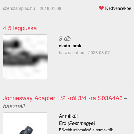
szerszampiac.hu –
2018.01.08.
Kedvencekbe
4.5 légpuska
3 db
eladó, árak
hasznaltat.hu - 2026.08.07.
Jonnesway Adapter 1/2"-ról 3/4"-ra S03A4A6
–
használt
Ár nélkül
Érd
(Pest megye)
Bővebb információ a termékről: