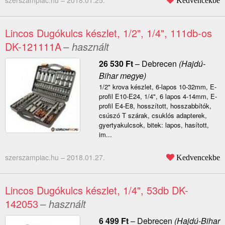
szerszampiac.hu –
2018.01.25.
Kedvencekbe
Lincos Dugókulcs készlet, 1/2", 1/4", 111db-os
DK-121111A
– használt
26 530
Ft
–
Debrecen
(Hajdú-
Bihar megye)
1/2" krova készlet, 6-lapos 10-32mm, E-
profil E10-E24, 1/4", 6 lapos 4-14mm, E-
profil E4-E8, hosszított, hosszabbítók,
csúszó T szárak, csuklós adapterek,
gyertyakulcsok, bitek: lapos, hasított,
im...
szerszampiac.hu –
2018.01.27.
Kedvencekbe
Lincos Dugókulcs készlet, 1/4", 53db DK-
142053
– használt
6 499
Ft
–
Debrecen
(Hajdú-Bihar