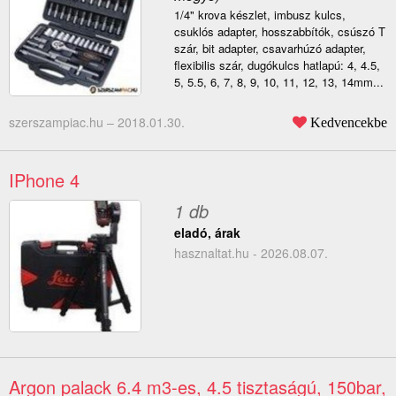
1/4" krova készlet, imbusz kulcs,
csuklós adapter, hosszabbítók, csúszó T
szár, bit adapter, csavarhúzó adapter,
flexibilis szár, dugókulcs hatlapú: 4, 4.5,
5, 5.5, 6, 7, 8, 9, 10, 11, 12, 13, 14mm...
szerszampiac.hu –
2018.01.30.
Kedvencekbe
IPhone 4
1 db
eladó, árak
hasznaltat.hu - 2026.08.07.
Argon palack 6.4 m3-es, 4.5 tisztaságú, 150bar,