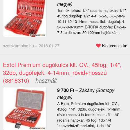
megye)
Termék leírás: 1/4" racsnis hajtókar: 1/4"
45 fog dugófej: 1/2" 4-4, 5-5-5, 5-6-7-8-9-
10-11-12-13-14mm hosszított dugófej: 4-
5-6-7-8-9-10mm E-TORX dugófej: E4-5-6-
7-8 toldó szár: 50-100mm hajtószár...
szerszampiac.hu –
2018.01.27.
Kedvencekbe
Extol Prémium dugókulcs klt. CV., 45fog; 1/4",
32db, dugófejek: 4-14mm, rövid+hosszú
(8818310)
– használt
9 700
Ft
–
Zákány
(Somogy
megye)
A Extol Prémium dugókulcs klt. CV.,
45fog; 1/4", 32db, dugófejek: 4-14mm,
rövid+hosszú is termk jellemzői: 1/4''
racsnis hajtókar, 45 fog, 1db 1/4
"csavarhúzó"markolat, 1 db 1/4''