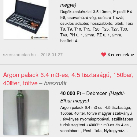
megye)
Dugókulcskészlet 3.5-13mm, E-profil E4-
E8, csavarhúzó vég, csúszó T szár,
csuklós adapter, hosszabbító, bitek, Torx
T8, T9, T10, T15, T20, T25, T27, T30,
T40, PH 0, 1, 2mm, PZ 0, 1, 2mm,
hasított 4...
szerszampiac.hu –
2018.01.27.
Kedvencekbe
Argon palack 6.4 m3-es, 4.5 tisztaságú, 150bar,
40liter, töltve
– használt
40 000
Ft
–
Debrecen
(Hajdú-
Bihar megye)
Argon palack 6.4 m3-es, 4.5 tisztaságú,
150bar, 40liter, töltve magyar szabványú
, érvényes nyomáspróbával, szállításban
tudok segiteni +4000ft : m3-as és 4-es ,
vonalában: , Pest, Tata, Nyíregyház...