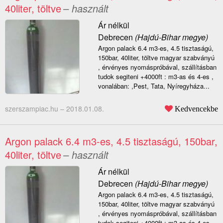
40liter, töltve
– használt
Ár nélkül
Debrecen
(Hajdú-Bihar megye)
Argon palack 6.4 m3-es, 4.5 tisztaságú,
150bar, 40liter, töltve magyar szabványú
, érvényes nyomáspróbával, szállításban
tudok segiteni +4000ft : m3-as és 4-es ,
vonalában: ,Pest, Tata, Nyíregyháza...
szerszampiac.hu –
2018.01.08.
Kedvencekbe
Argon palack 6.4 m3-es, 4.5 tisztaságú, 150bar,
40liter, töltve
– használt
Ár nélkül
Debrecen
(Hajdú-Bihar megye)
Argon palack 6.4 m3-es, 4.5 tisztaságú,
150bar, 40liter, töltve magyar szabványú
, érvényes nyomáspróbával, szállításban
tudok segiteni +4000ft : m3-as és 4-es ,