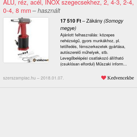
ALU, réz, acél, INOX szegecsekhez, 2, 4-3, 2-4,
0-4, 8 mm
– használt
17 510
Ft
–
Zákány
(Somogy
megye)
Ajánlott felhasználás: közepes
nehézségű, gyors munkákhoz, pl.
tetőfedés, fémszerkezetek gyártása,
autószerelő műhelyek, stb.
Levegőbelépési csatlakozó állítható
(csuklósan elfordul) Műszaki inform...
szerszampiac.hu –
2018.01.07.
Kedvencekbe