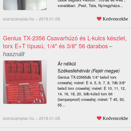
vonalában: ,Pest, Tata, Nyíregyháza...
szerszampiac.hu –
2018.01.08.
Kedvencekbe
Genius TX-2356 Csavarhúzó és L-kulcs készlet,
torx E+T típusú, 1/4" és 3/8" 56 darabos
–
használt
Ár nélkül
Székesfehérvár
(Fejér megye)
Genius TX-23565db 1/4" belső torx
crowafej; méret: E 4, 5, 6, 7, 8, 7db 3/8"
belső torx crowafej; méret: E 10, 11, 12,
14, 16, 18, 20, 3db külső torx bit
(tamperproof) crowafej; méret: T 45, 50,
55...
szerszampiac.hu –
2018.01.08.
Kedvencekbe