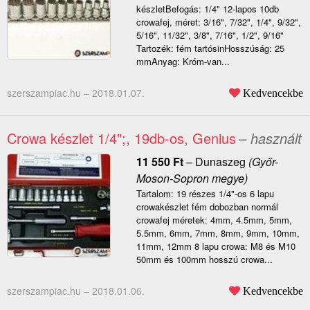
készletBefogás: 1/4" 12-lapos 10db
crowafej, méret: 3/16", 7/32", 1/4", 9/32",
5/16", 11/32", 3/8", 7/16", 1/2", 9/16"
Tartozék: fém tartósinHosszúság: 25
mmAnyag: Króm-van...
szerszampiac.hu –
2018.01.07.
Kedvencekbe
Crowa készlet 1/4";, 19db-os, Genius
– használt
11 550
Ft
–
Dunaszeg
(Győr-
Moson-Sopron megye)
Tartalom: 19 részes 1/4"-os 6 lapu
crowakészlet fém dobozban normál
crowafej méretek: 4mm, 4.5mm, 5mm,
5.5mm, 6mm, 7mm, 8mm, 9mm, 10mm,
11mm, 12mm 8 lapu crowa: M8 és M10
50mm és 100mm hosszú crowa...
szerszampiac.hu –
2018.01.06.
Kedvencekbe