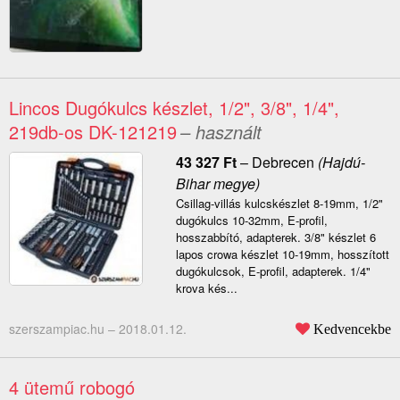
Lincos Dugókulcs készlet, 1/2", 3/8", 1/4",
219db-os DK-121219
– használt
43 327
Ft
–
Debrecen
(Hajdú-
Bihar megye)
Csillag-villás kulcskészlet 8-19mm, 1/2"
dugókulcs 10-32mm, E-profil,
hosszabbító, adapterek. 3/8" készlet 6
lapos crowa készlet 10-19mm, hosszított
dugókulcsok, E-profil, adapterek. 1/4"
krova kés...
szerszampiac.hu –
2018.01.12.
Kedvencekbe
4 ütemű robogó