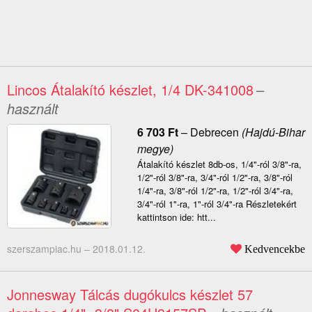
Lincos Átalakító készlet, 1/4 DK-341008
–
használt
6 703
Ft
–
Debrecen
(Hajdú-Bihar
megye)
Átalakító készlet 8db-os, 1/4"-ról 3/8"-ra,
1/2"-ról 3/8"-ra, 3/4"-ról 1/2"-ra, 3/8"-ról
1/4"-ra, 3/8"-ról 1/2"-ra, 1/2"-ról 3/4"-ra,
3/4"-ról 1"-ra, 1"-ról 3/4"-ra Részletekért
kattintson ide: htt...
szerszampiac.hu –
2018.01.12.
Kedvencekbe
Jonnesway Tálcás dugókulcs készlet 57