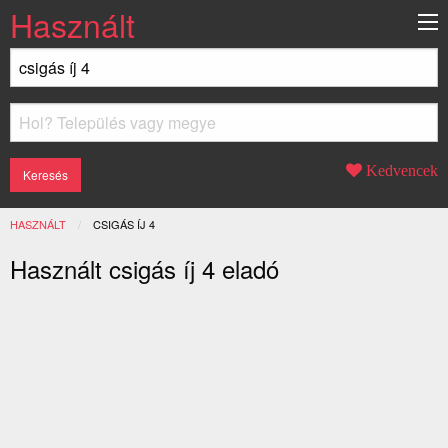
Használt
Kedvencek
HASZNÁLT
JELENLEGI:
CSIGÁS ÍJ 4
Használt csigás íj 4 eladó