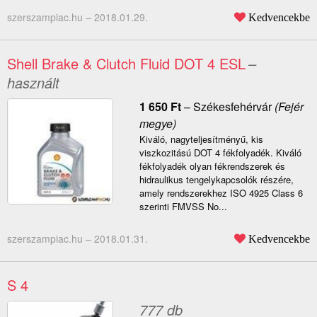
szerszampiac.hu –
2018.01.29.
Kedvencekbe
Shell Brake & Clutch Fluid DOT 4 ESL
–
használt
1 650
Ft
–
Székesfehérvár
(Fejér
megye)
Kiváló, nagyteljesítményű, kis
viszkozitású DOT 4 fékfolyadék. Kiváló
fékfolyadék olyan fékrendszerek és
hidraulikus tengelykapcsolók részére,
amely rendszerekhez ISO 4925 Class 6
szerinti FMVSS No...
szerszampiac.hu –
2018.01.31.
Kedvencekbe
S 4
777 db