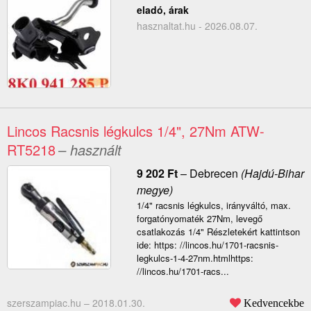
eladó, árak
hasznaltat.hu - 2026.08.07.
Lincos Racsnis légkulcs 1/4", 27Nm ATW-
RT5218
– használt
9 202
Ft
–
Debrecen
(Hajdú-Bihar
megye)
1/4" racsnis légkulcs, irányváltó, max.
forgatónyomaték 27Nm, levegő
csatlakozás 1/4" Részletekért kattintson
ide: https: //lincos.hu/1701-racsnis-
legkulcs-1-4-27nm.htmlhttps:
//lincos.hu/1701-racs...
szerszampiac.hu –
2018.01.30.
Kedvencekbe