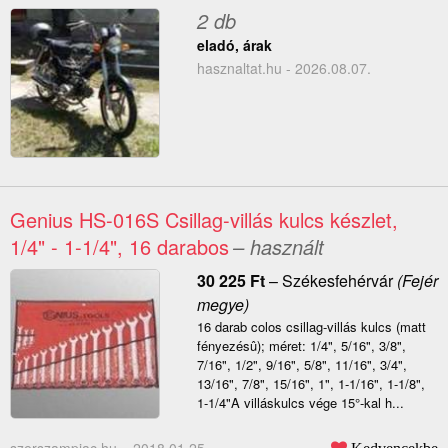
2 db
eladó, árak
hasznaltat.hu - 2026.08.07.
Genius HS-016S Csillag-villás kulcs készlet,
1/4" - 1-1/4", 16 darabos
– használt
30 225
Ft
–
Székesfehérvár
(Fejér
megye)
16 darab colos csillag-villás kulcs (matt
fényezésû); méret: 1/4", 5/16", 3/8",
7/16", 1/2", 9/16", 5/8", 11/16", 3/4",
13/16", 7/8", 15/16", 1", 1-1/16", 1-1/8",
1-1/4"A villáskulcs vége 15°-kal h...