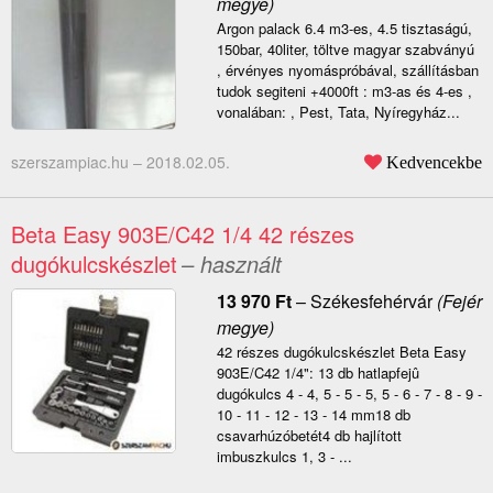
megye)
Argon palack 6.4 m3-es, 4.5 tisztaságú,
150bar, 40liter, töltve magyar szabványú
, érvényes nyomáspróbával, szállításban
tudok segiteni +4000ft : m3-as és 4-es ,
vonalában: , Pest, Tata, Nyíregyház...
szerszampiac.hu –
2018.02.05.
Kedvencekbe
Beta Easy 903E/C42 1/4 42 részes
dugókulcskészlet
– használt
13 970
Ft
–
Székesfehérvár
(Fejér
megye)
42 részes dugókulcskészlet Beta Easy
903E/C42 1/4": 13 db hatlapfejû
dugókulcs 4 - 4, 5 - 5 - 5, 5 - 6 - 7 - 8 - 9 -
10 - 11 - 12 - 13 - 14 mm18 db
csavarhúzóbetét4 db hajlított
imbuszkulcs 1, 3 - ...