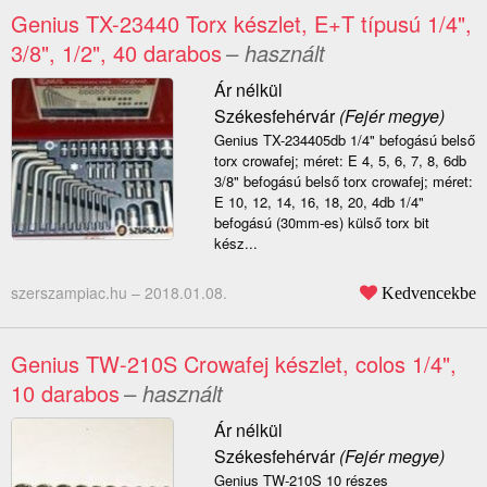
Genius TX-23440 Torx készlet, E+T típusú 1/4",
3/8", 1/2", 40 darabos
– használt
Ár nélkül
Székesfehérvár
(Fejér megye)
Genius TX-234405db 1/4" befogású belső
torx crowafej; méret: E 4, 5, 6, 7, 8, 6db
3/8" befogású belső torx crowafej; méret:
E 10, 12, 14, 16, 18, 20, 4db 1/4"
befogású (30mm-es) külső torx bit
kész...
szerszampiac.hu –
2018.01.08.
Kedvencekbe
Genius TW-210S Crowafej készlet, colos 1/4",
10 darabos
– használt
Ár nélkül
Székesfehérvár
(Fejér megye)
Genius TW-210S 10 részes