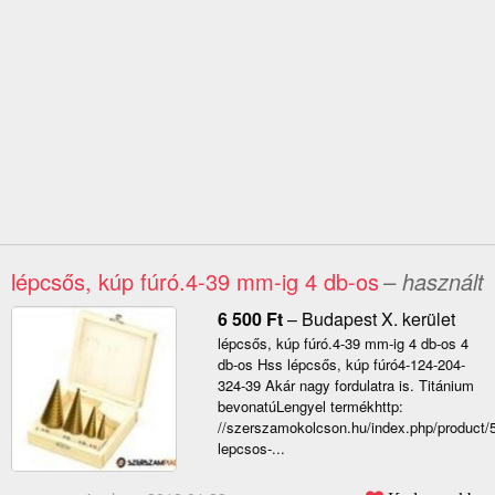
lépcsős, kúp fúró.4-39 mm-ig 4 db-os
– használt
6 500
Ft
–
Budapest X. kerület
lépcsős, kúp fúró.4-39 mm-ig 4 db-os 4
db-os Hss lépcsős, kúp fúró4-124-204-
324-39 Akár nagy fordulatra is. Titánium
bevonatúLengyel termékhttp:
//szerszamokolcson.hu/index.php/product/
lepcsos-...