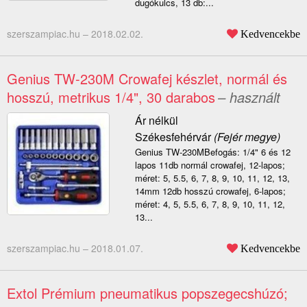
dugókulcs, 13 db:...
szerszampiac.hu –
2018.02.02.
Kedvencekbe
Genius TW-230M Crowafej készlet, normál és
hosszú, metrikus 1/4", 30 darabos
– használt
Ár nélkül
Székesfehérvár
(Fejér megye)
Genius TW-230MBefogás: 1/4" 6 és 12
lapos 11db normál crowafej, 12-lapos;
méret: 5, 5.5, 6, 7, 8, 9, 10, 11, 12, 13,
14mm 12db hosszú crowafej, 6-lapos;
méret: 4, 5, 5.5, 6, 7, 8, 9, 10, 11, 12,
13...
szerszampiac.hu –
2018.01.07.
Kedvencekbe
Extol Prémium pneumatikus popszegecshúzó;