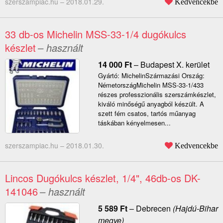
szerszampiac.hu –
2018.01.29.
Kedvencekbe
33 db-os Michelin MSS-33-1/4 dugókulcs
készlet
– használt
14 000
Ft
–
Budapest X. kerület
Gyártó: MichelinSzármazási Ország:
NémetországMichelin MSS-33-1/433
részes professzionális szerszámkészlet,
kiváló minőségű anyagból készült. A
szett fém csatos, tartós műanyag
táskában kényelmesen...
szerszampiac.hu –
2018.01.30.
Kedvencekbe
Lincos Dugókulcs készlet, 1/4", 46db-os DK-
141046
– használt
5 589
Ft
–
Debrecen
(Hajdú-Bihar
megye)