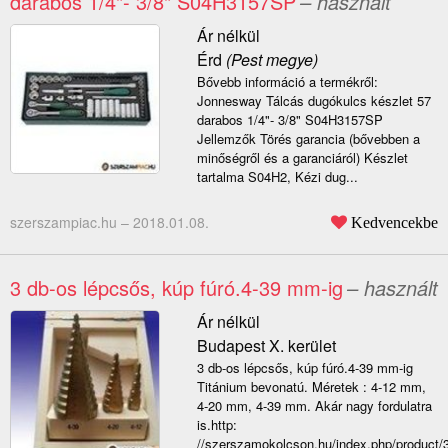
darabos 1/4"- 3/8" S04H3157SP
– használt
Ár nélkül
Érd
(Pest megye)
Bővebb információ a termékről:
Jonnesway Tálcás dugókulcs készlet 57
darabos 1/4"- 3/8" S04H3157SP
Jellemzők Törés garancia (bővebben a
minőségről és a garanciáról) Készlet
tartalma S04H2, Kézi dug...
szerszampiac.hu –
2018.01.08.
Kedvencekbe
3 db-os lépcsős, kúp fúró.4-39 mm-ig
– használt
Ár nélkül
Budapest X. kerület
3 db-os lépcsős, kúp fúró.4-39 mm-ig
Titánium bevonatú. Méretek : 4-12 mm,
4-20 mm, 4-39 mm. Akár nagy fordulatra
is.http:
//szerszamokolcson.hu/index.php/product/