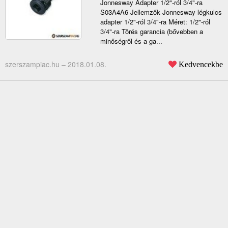
Jonnesway Adapter 1/2"-ról 3/4"-ra
S03A4A6 Jellemzők Jonnesway légkulcs
adapter 1/2"-ról 3/4"-ra Méret: 1/2"-ról
3/4"-ra Törés garancia (bővebben a
minőségről és a ga...
szerszampiac.hu –
2018.01.08.
Kedvencekbe