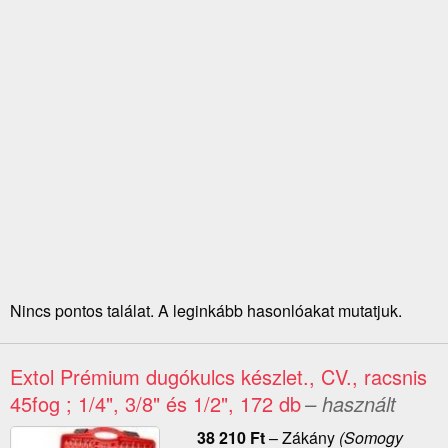
Nincs pontos találat. A leginkább hasonlóakat mutatjuk.
Extol Prémium dugókulcs készlet., CV., racsnis
45fog ; 1/4", 3/8" és 1/2", 172 db
– használt
38 210
Ft
–
Zákány
(Somogy