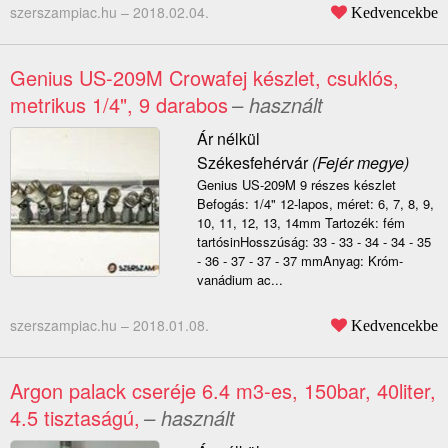
szerszampiac.hu –
2018.02.04.
Kedvencekbe
Genius US-209M Crowafej készlet, csuklós,
metrikus 1/4", 9 darabos
– használt
Ár nélkül
Székesfehérvár
(Fejér megye)
Genius US-209M 9 részes készlet
Befogás: 1/4" 12-lapos, méret: 6, 7, 8, 9,
10, 11, 12, 13, 14mm Tartozék: fém
tartósinHosszúság: 33 - 33 - 34 - 34 - 35
- 36 - 37 - 37 - 37 mmAnyag: Króm-
vanádium ac...
szerszampiac.hu –
2018.01.08.
Kedvencekbe
Argon palack cseréje 6.4 m3-es, 150bar, 40liter,
4.5 tisztaságú,
– használt