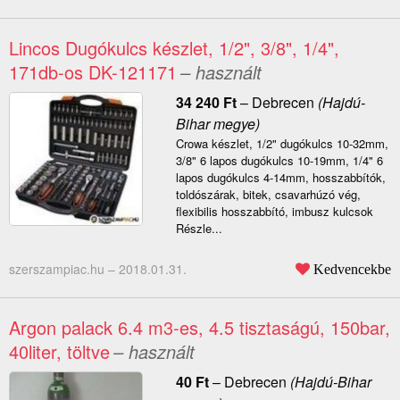
Lincos Dugókulcs készlet, 1/2", 3/8", 1/4",
171db-os DK-121171
– használt
34 240
Ft
–
Debrecen
(Hajdú-
Bihar megye)
Crowa készlet, 1/2" dugókulcs 10-32mm,
3/8" 6 lapos dugókulcs 10-19mm, 1/4" 6
lapos dugókulcs 4-14mm, hosszabbítók,
toldószárak, bitek, csavarhúzó vég,
flexibilis hosszabbító, imbusz kulcsok
Részle...
szerszampiac.hu –
2018.01.31.
Kedvencekbe
Argon palack 6.4 m3-es, 4.5 tisztaságú, 150bar,
40liter, töltve
– használt
40
Ft
–
Debrecen
(Hajdú-Bihar