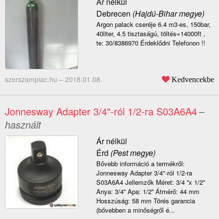
Ár nélkül
Debrecen
(Hajdú-Bihar megye)
Argon palack cseréje 6.4 m3-es, 150bar,
40liter, 4.5 tisztaságú, töltés=14000ft ,
te: 30/8386970 Érdeklődni Telefonon !!
szerszampiac.hu –
2018.01.08.
Kedvencekbe
Jonnesway Adapter 3/4"-ról 1/2-ra S03A6A4
–
használt
Ár nélkül
Érd
(Pest megye)
Bővebb információ a termékről:
Jonnesway Adapter 3/4"-ról 1/2-ra
S03A6A4 Jellemzők Méret: 3/4 ''x 1/2''
Anya: 3/4'' Apa: 1/2'' Átmérő: 44 mm
Hosszúság: 58 mm Törés garancia
(bővebben a minőségről é...