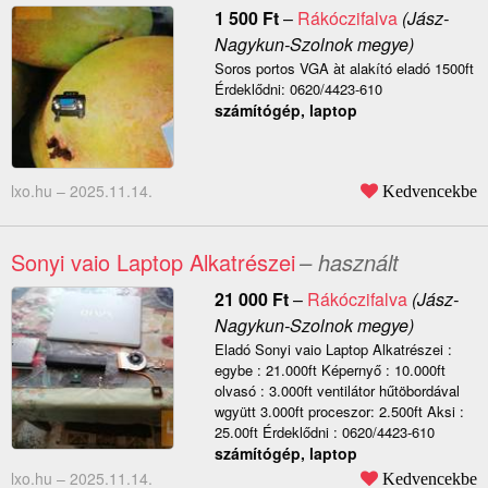
1 500
Ft
–
Rákóczifalva
(Jász-
Nagykun-Szolnok megye)
Soros portos VGA àt alakító eladó 1500ft
Érdeklődni: 0620/4423-610
számítógép, laptop
lxo.hu –
2025.11.14.
Kedvencekbe
Sonyi vaio Laptop Alkatrészei
– használt
21 000
Ft
–
Rákóczifalva
(Jász-
Nagykun-Szolnok megye)
Eladó Sonyi vaio Laptop Alkatrészei :
egybe : 21.000ft Képernyő : 10.000ft
olvasó : 3.000ft ventilátor hűtöbordával
wgyütt 3.000ft proceszor: 2.500ft Aksi :
25.00ft Érdeklődni : 0620/4423-610
számítógép, laptop
lxo.hu –
2025.11.14.
Kedvencekbe