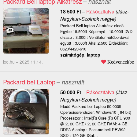
Packard Bell laptop Alkatrész
– használt
18 500
Ft
–
Rákóczifalva
(Jász-
Nagykun-Szolnok megye)
Packard Bell laptop Alkatrész eladó.
Egybe 18.500ft Képernyő : 10.000ft DVD
olvasó : 3.000ft Ventilátor hűtöbordával
együtt : 3.000ft Aksi 2.500 Érdeklődni:
0620/4423-610
számítógép, laptop
lxo.hu –
2025.11.14.
Kedvencekbe
Packard bel Laptop
– használt
50 000
Ft
–
Rákóczifalva
(Jász-
Nagykun-Szolnok megye)
Eladó Packard bel Laptop 50.000ft
Operációsrendszer: Windows10 ( 64 bít)
Processzor : Intel(R) Core (R) CPU 900
@ 2, 20 GHZ / 2, 20 GHZ RAM: 4 GB
DDR3 Alaplap : Packard bell PEW92
SSD : 120 GB (Sat...