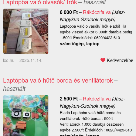
Laptopba való olvasók/ Irók
– használt
6 000
Ft
–
Rákóczifalva
(Jász-
Nagykun-Szolnok megye)
Laptopba való olvasók/ Irók eladó! Ha
egybe viszed akkor 6.000ft darabja pedig
1.500ft Érdeklődni: 0620/4423-610
számítógép, laptop
lxo.hu –
2025.11.14.
Kedvencekbe
Laptópba való hűtő borda és ventilàtorok
–
használt
2 500
Ft
–
Rákóczifalva
(Jász-
Nagykun-Szolnok megye)
Eladó Laptópba való hűtő borda és
ventilàtorok Hütő borda : 500ft
Ventilátorok 1.000 darabja összesen
egybe 2.500ft Érdeklődni: 0620/4423-610
számítógép, laptop