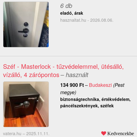
6 db
eladó, árak
hasznaltat.hu - 2026.08.06.
Széf - Masterlock - tűzvédelemmel, ütésálló,
vízálló, 4 zárópontos
– használt
134 900
Ft
–
Budakeszi
(Pest
megye)
biztonságtechnika, értékvédelem,
páncélszekrények, széfek
vatera.hu –
2025.11.11.
Kedvencekbe