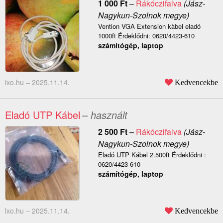
1 000
Ft
–
Rákóczifalva
(Jász-
Nagykun-Szolnok megye)
Vention VGA Extension kàbel eladó
1000ft Érdeklődni: 0620/4423-610
számítógép, laptop
lxo.hu –
2025.11.14.
Kedvencekbe
Eladó UTP Kábel
– használt
2 500
Ft
–
Rákóczifalva
(Jász-
Nagykun-Szolnok megye)
Eladó UTP Kábel 2.500ft Érdeklődni :
0620/4423-610
számítógép, laptop
lxo.hu –
2025.11.14.
Kedvencekbe