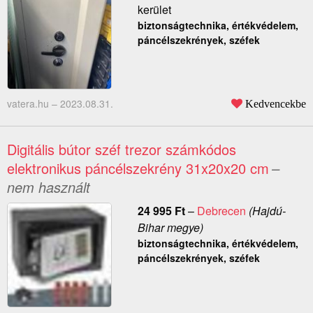
kerület
biztonságtechnika, értékvédelem,
páncélszekrények, széfek
vatera.hu –
2023.08.31.
Kedvencekbe
Digitális bútor széf trezor számkódos
elektronikus páncélszekrény 31x20x20 cm
–
nem használt
24 995
Ft
–
Debrecen
(Hajdú-
Bihar megye)
biztonságtechnika, értékvédelem,
páncélszekrények, széfek