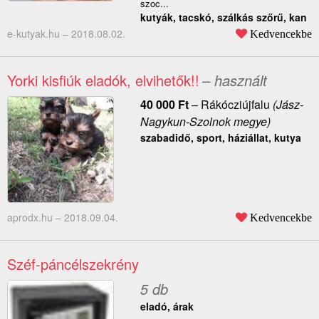
szoc...
kutyák, tacskó, szálkás szőrű, kan
e-kutyak.hu –
2018.08.02.
Kedvencekbe
Yorki kisfiúk eladók, elvihetők!!
– használt
40 000
Ft
–
Rákócziújfalu
(Jász-
Nagykun-Szolnok megye)
szabadidő, sport, háziállat, kutya
aprodx.hu –
2018.09.04.
Kedvencekbe
Széf-páncélszekrény
5 db
eladó, árak