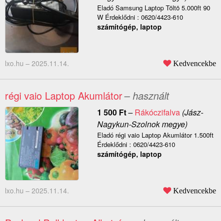
Eladó Samsung Laptop Töltö 5.000ft 90
W Érdeklődni : 0620/4423-610
számítógép, laptop
lxo.hu –
2025.11.14.
Kedvencekbe
régi vaio Laptop Akumlátor
– használt
1 500
Ft
–
Rákóczifalva
(Jász-
Nagykun-Szolnok megye)
Eladó régi vaio Laptop Akumlátor 1.500ft
Érdeklődni : 0620/4423-610
számítógép, laptop
lxo.hu –
2025.11.14.
Kedvencekbe