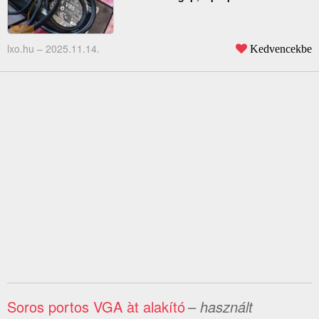
lxo.hu –
2025.11.14.
Kedvencekbe
Soros portos VGA àt alakító
– használt