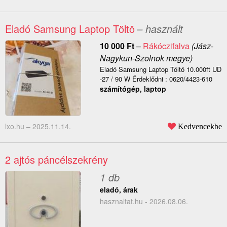
Eladó Samsung Laptop Töltö
– használt
10 000
Ft
–
Rákóczifalva
(Jász-
Nagykun-Szolnok megye)
Eladó Samsung Laptop Töltö 10.000ft UD
-27 / 90 W Érdeklődni : 0620/4423-610
számítógép, laptop
lxo.hu –
2025.11.14.
Kedvencekbe
2 ajtós páncélszekrény
1 db
eladó, árak
hasznaltat.hu - 2026.08.06.