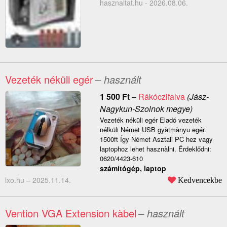
hasznaltat.hu - 2026.08.06.
Vezeték néküli egér
– használt
1 500
Ft
–
Rákóczifalva
(Jász-
Nagykun-Szolnok megye)
Vezeték néküli egér Eladó vezeték
nélküli Német USB gyàtmànyu egér.
1500ft Így Német Asztali PC hez vagy
laptophoz lehet hasznàlni. Érdeklődni:
0620/4423-610
számítógép, laptop
lxo.hu –
2025.11.14.
Kedvencekbe
Vention VGA Extension kàbel
– használt