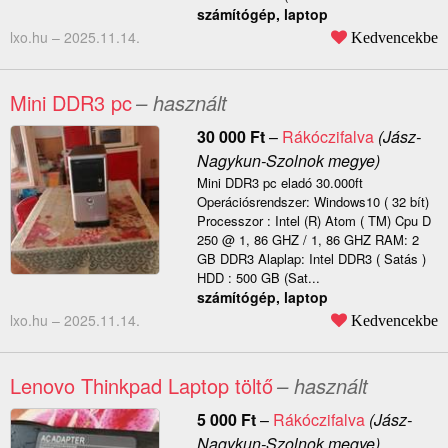
számítógép, laptop
lxo.hu –
2025.11.14.
Kedvencekbe
Mini DDR3 pc
– használt
30 000
Ft
–
Rákóczifalva
(Jász-
Nagykun-Szolnok megye)
Mini DDR3 pc eladó 30.000ft
Operációsrendszer: Windows10 ( 32 bít)
Processzor : Intel (R) Atom ( TM) Cpu D
250 @ 1, 86 GHZ / 1, 86 GHZ RAM: 2
GB DDR3 Alaplap: Intel DDR3 ( Satás )
HDD : 500 GB (Sat...
számítógép, laptop
lxo.hu –
2025.11.14.
Kedvencekbe
Lenovo Thinkpad Laptop töltő
– használt
5 000
Ft
–
Rákóczifalva
(Jász-
Nagykun-Szolnok megye)