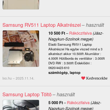
Samsung RV511 Laptop Alkatrészei
– használt
10 500
Ft
–
Rákóczifalva
(Jász-
Nagykun-Szolnok megye)
Eladó Samsung RV511 Laptop
Alkatrészei Ha egybe viszed mind a 3
alkatrészt akkor 10.500ft Akumlátor :
4.000ft Hütőborda és ventilátor : 3.000ft
DVD RW : 3.500ft Érdeklődni :
0620/4423-610
számítógép, laptop
lxo.hu –
2025.11.14.
Kedvencekbe
Samsung Laptop Töltö
– használt
5 000
Ft
–
Rákóczifalva
(Jász-
Nagykun-Szolnok megye)