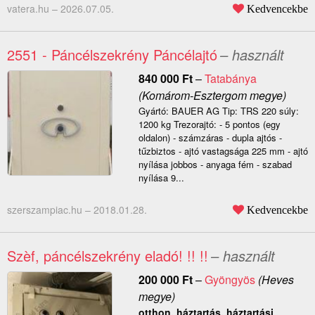
vatera.hu –
2026.07.05.
Kedvencekbe
2551 - Páncélszekrény Páncélajtó
– használt
840 000
Ft
–
Tatabánya
(Komárom-Esztergom megye)
Gyártó: BAUER AG Tip: TRS 220 súly:
1200 kg Trezorajtó: - 5 pontos (egy
oldalon) - számzáras - dupla ajtós -
tűzbiztos - ajtó vastagsága 225 mm - ajtó
nyílása jobbos - anyaga fém - szabad
nyílása 9...
szerszampiac.hu –
2018.01.28.
Kedvencekbe
Szèf, páncélszekrény eladó! !! !!
– használt
200 000
Ft
–
Gyöngyös
(Heves
megye)
otthon, háztartás, háztartási