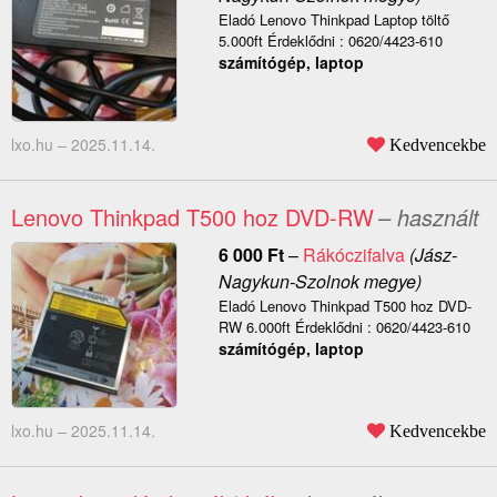
Eladó Lenovo Thinkpad Laptop töltő
5.000ft Érdeklődni : 0620/4423-610
számítógép, laptop
lxo.hu –
2025.11.14.
Kedvencekbe
Lenovo Thinkpad T500 hoz DVD-RW
– használt
6 000
Ft
–
Rákóczifalva
(Jász-
Nagykun-Szolnok megye)
Eladó Lenovo Thinkpad T500 hoz DVD-
RW 6.000ft Érdeklődni : 0620/4423-610
számítógép, laptop
lxo.hu –
2025.11.14.
Kedvencekbe