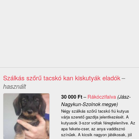
Szálkás szőrű tacskó kan kiskutyák eladók
–
használt
30 000
Ft
–
Rákóczifalva
(Jász-
Nagykun-Szolnok megye)
Négy szálkás szőrű tacskó fiú kutyus
várja szerető gazdija jelentkezését. A
kutyusok 3-szor voltak féregtelenítve. Az
apa fekete-cser, az anya vaddisznó
színűek. A kicsik nagyon játékosak, jól