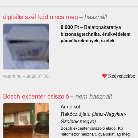
digitális széf kód nincs meg
– használt
8 000
Ft
–
Balatonakarattya
biztonságtechnika, értékvédelem,
páncélszekrények, széfek
vatera.hu –
2026.07.06.
Kedvencekbe
Bosch excenter csiszoló
– nem használt
Ár nélkül
Rákócziújfalu
(Jász-Nagykun-
Szolnok megye)
Bosch excenter csiszoló eladó. Kb
háromszor használt, gyakorlatilag még