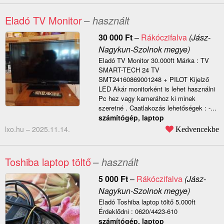
Eladó TV Monitor
– használt
30 000
Ft
–
Rákóczifalva
(Jász-
Nagykun-Szolnok megye)
Eladó TV Monitor 30.000ft Márka : TV
SMART-TECH 24 TV
SMT24160869001248 + PILOT Kijelző
LED Akár monitorként is lehet használni
Pc hez vagy kamerához ki minek
szeretné . Caatlakozás lehetőségek : -...
számítógép, laptop
lxo.hu –
2025.11.14.
Kedvencekbe
Toshiba laptop töltő
– használt
5 000
Ft
–
Rákóczifalva
(Jász-
Nagykun-Szolnok megye)
Eladó Toshiba laptop töltő 5.000ft
Érdeklődni : 0620/4423-610
számítógép, laptop