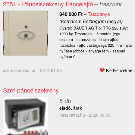
2551 - Páncélszekrény Páncélajtó
– használt
840 000
Ft
–
Tatabánya
(Komárom-Esztergom megye)
Gyártó: BAUER AG Tip: TRS 220 súly:
1200 kg Trezorajtó: - 5 pontos (egy
oldalon) - számzáras - dupla ajtós -
tűzbiztos - ajtó vastagsága 225 mm - ajtó
nyílása jobbos - anyaga fém - szabad
nyílása 9...
szerszampiac.hu –
2018.01.28.
Kedvencekbe
Széf-páncélszekrény
5 db
eladó, árak
hasznaltat.hu - 2026.08.09.