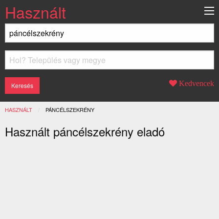
Használt
Kedvencek
HASZNÁLT
JELENLEGI:
PÁNCÉLSZEKRÉNY
Használt páncélszekrény eladó