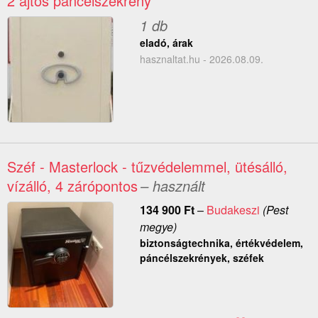
2 ajtós páncélszekrény
1 db
eladó, árak
hasznaltat.hu - 2026.08.09.
Széf - Masterlock - tűzvédelemmel, ütésálló,
vízálló, 4 zárópontos
– használt
134 900
Ft
–
Budakeszi
(Pest
megye)
biztonságtechnika, értékvédelem,
páncélszekrények, széfek