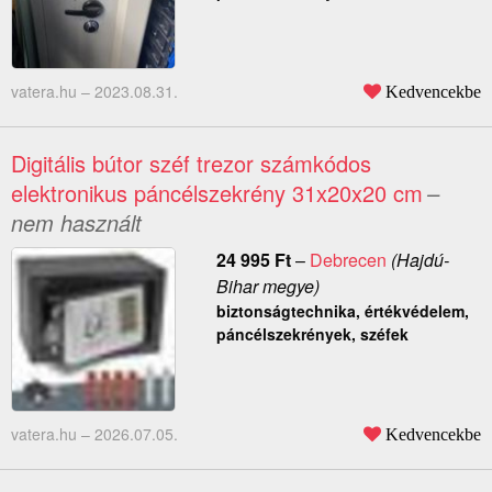
vatera.hu –
2023.08.31.
Kedvencekbe
Digitális bútor széf trezor számkódos
elektronikus páncélszekrény 31x20x20 cm
–
nem használt
24 995
Ft
–
Debrecen
(Hajdú-
Bihar megye)
biztonságtechnika, értékvédelem,
páncélszekrények, széfek
vatera.hu –
2026.07.05.
Kedvencekbe