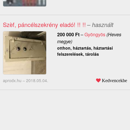
Szèf, páncélszekrény eladó! !! !!
– használt
200 000
Ft
–
Gyöngyös
(Heves
megye)
otthon, háztartás, háztartási
felszerelések, tárolás
aprodx.hu –
2018.05.04.
Kedvencekbe