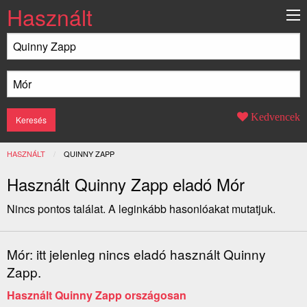
Használt
Kedvencek
HASZNÁLT
JELENLEGI:
QUINNY ZAPP
Használt Quinny Zapp eladó Mór
Nincs pontos találat. A leginkább hasonlóakat mutatjuk.
Mór: itt jelenleg nincs eladó használt Quinny
Zapp.
Használt Quinny Zapp országosan