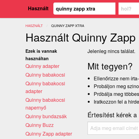
Használt
HASZNÁLT
JELENLEGI:
QUINNY ZAPP XTRA
Használt Quinny Zapp 
Jelenleg nincs találat.
Ezek is vannak
használtan
Mit tegyen?
Quinny adapter
Quinny babakocsi
Ellenőrizze nem írta-
Quinny babakocsi
Probáljon meg szinon
adapter
Próbálja meg többes 
Quinny babakocsi
Iratkozzon fel a hird
napernyő
Értesítést kérek a
Quinny bundazsák
Quinny Buzz
Quinny Zapp adapter