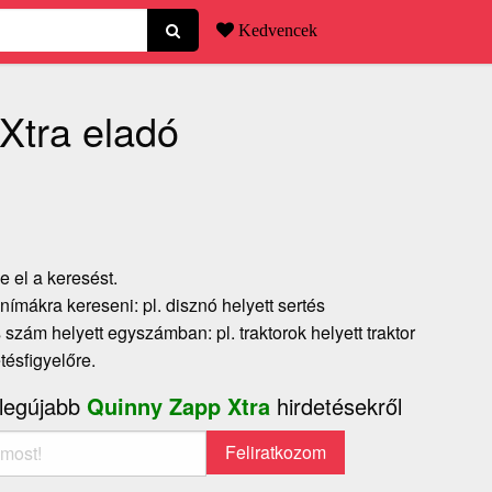
Kedvencek
Xtra eladó
e el a keresést.
ímákra kereseni: pl. disznó helyett sertés
szám helyett egyszámban: pl. traktorok helyett traktor
etésfigyelőre.
 legújabb
Quinny Zapp Xtra
hirdetésekről