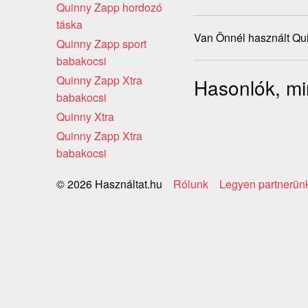
Quinny Zapp hordozó
táska
Van Önnél használt Qu
Quinny Zapp sport
babakocsi
Quinny Zapp Xtra
Hasonlók, mi
babakocsi
Quinny Xtra
Quinny Zapp Xtra
babakocsi
Rólunk
Legyen partnerün
© 2026 Használtat.hu