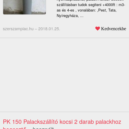
szállításban tudok segiteni +4000ft : m3-
as és 4-es , vonalában: ,Pest, Tata,
Nyíregyháza, ...
szerszampiac.hu –
2018.01.25.
Kedvencekbe
PK 150 Palackszállító kocsi 2 darab palackhoz