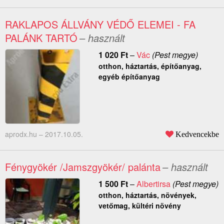
RAKLAPOS ÁLLVÁNY VÉDŐ ELEMEI - FA
PALÁNK TARTÓ
– használt
1 020
Ft
–
Vác
(Pest megye)
otthon, háztartás, építőanyag,
egyéb építőanyag
aprodx.hu –
2017.10.05.
Kedvencekbe
Fénygyökér /Jamszgyökér/ palánta
– használt
1 500
Ft
–
Albertirsa
(Pest megye)
otthon, háztartás, növények,
vetőmag, kültéri növény