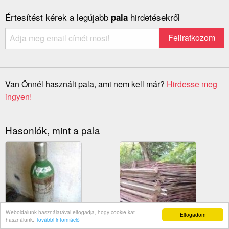
Értesítést kérek a legújabb
hirdetésekről
pala
Van Önnél használt pala, ami nem kell már?
Hirdesse meg
ingyen!
Hasonlók, mint a pala
Weboldalunk használatával elfogadja, hogy cookie-kat
Elfogadom
használunk.
További információ
Üres argon palack
Bontott pala