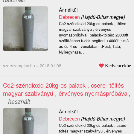
Ár nélkül
Debrecen
(Hajdú-Bihar megye)
Co2-széndioxid 20kg-os palack , töltve
magyar szabványú , érvényes
nyomáspróbával, palack+töltés: 28000ft
szállításban tudok segiteni +4000ft : m3-
as és 4-es , vonalában: ,Pest, Tata,
Nyíregyháza, ...
szerszampiac.hu –
2018.01.08.
Kedvencekbe
Co2-széndioxid 20kg-os palack , csere- töltés
magyar szabványú , érvényes nyomáspróbával,
– használt
Ár nélkül
Debrecen
(Hajdú-Bihar megye)
Co2-széndioxid 20kg-os palack , csere-
töltés magyar szabványú , érvényes