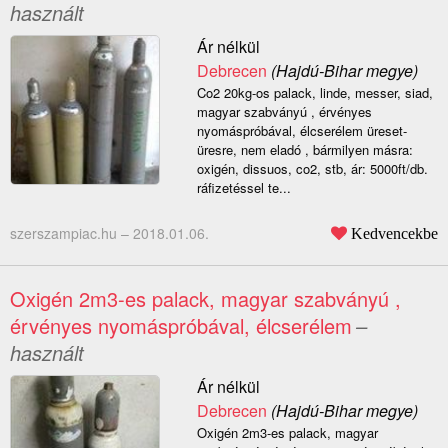
használt
Ár nélkül
Debrecen
(Hajdú-Bihar megye)
Co2 20kg-os palack, linde, messer, siad,
magyar szabványú , érvényes
nyomáspróbával, élcserélem üreset-
üresre, nem eladó , bármilyen másra:
oxigén, dissuos, co2, stb, ár: 5000ft/db.
ráfizetéssel te...
szerszampiac.hu –
2018.01.06.
Kedvencekbe
Oxigén 2m3-es palack, magyar szabványú ,
érvényes nyomáspróbával, élcserélem
–
használt
Ár nélkül
Debrecen
(Hajdú-Bihar megye)
Oxigén 2m3-es palack, magyar