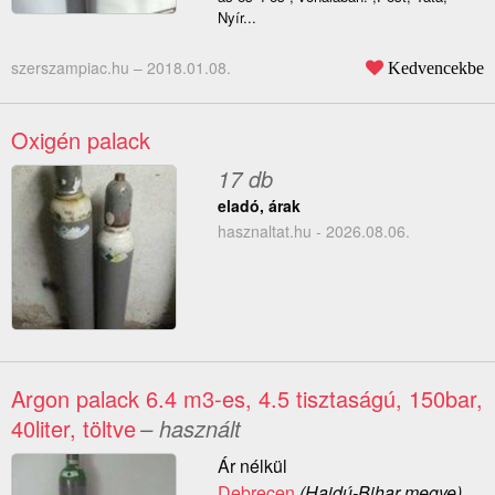
Nyír...
szerszampiac.hu –
2018.01.08.
Kedvencekbe
Oxigén palack
17 db
eladó, árak
hasznaltat.hu - 2026.08.06.
Argon palack 6.4 m3-es, 4.5 tisztaságú, 150bar,
40liter, töltve
– használt
Ár nélkül
Debrecen
(Hajdú-Bihar megye)