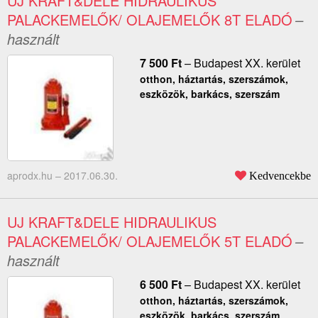
UJ KRAFT&DELE HIDRAULIKUS
PALACKEMELŐK/ OLAJEMELŐK 8T ELADÓ
–
használt
7 500
Ft
–
Budapest XX. kerület
otthon, háztartás, szerszámok,
eszközök, barkács, szerszám
aprodx.hu –
2017.06.30.
Kedvencekbe
UJ KRAFT&DELE HIDRAULIKUS
PALACKEMELŐK/ OLAJEMELŐK 5T ELADÓ
–
használt
6 500
Ft
–
Budapest XX. kerület
otthon, háztartás, szerszámok,
eszközök, barkács, szerszám