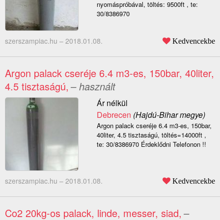
nyomáspróbával, töltés: 9500ft , te:
30/8386970
szerszampiac.hu –
2018.01.08.
Kedvencekbe
Argon palack cseréje 6.4 m3-es, 150bar, 40liter,
4.5 tisztaságú,
– használt
Ár nélkül
Debrecen
(Hajdú-Bihar megye)
Argon palack cseréje 6.4 m3-es, 150bar,
40liter, 4.5 tisztaságú, töltés=14000ft ,
te: 30/8386970 Érdeklődni Telefonon !!
szerszampiac.hu –
2018.01.08.
Kedvencekbe
Co2 20kg-os palack, linde, messer, siad,
–