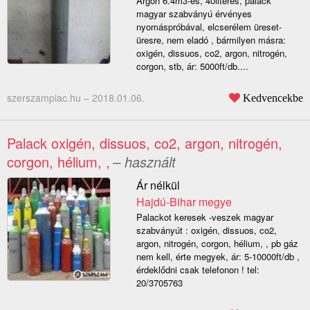
Argon 6.4m3-es, 40literes, palack
magyar szabványú érvényes
nyomáspróbával, elcserélem üreset-
üresre, nem eladó , bármilyen másra:
oxigén, dissuos, co2, argon, nitrogén,
corgon, stb, ár: 5000ft/db....
szerszampiac.hu –
2018.01.06.
Kedvencekbe
Palack oxigén, dissuos, co2, argon, nitrogén,
corgon, hélium, ,
– használt
Ár nélkül
Hajdú-Bihar megye
Palackot keresek -veszek magyar
szabványút : oxigén, dissuos, co2,
argon, nitrogén, corgon, hélium, , pb gáz
nem kell, érte megyek, ár: 5-10000ft/db ,
érdeklődni csak telefonon ! tel:
20/3705763