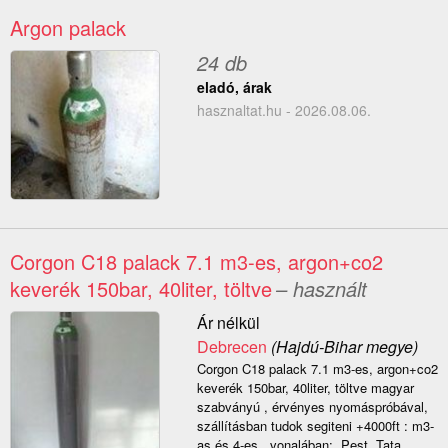
Argon palack
24 db
eladó, árak
hasznaltat.hu - 2026.08.06.
Corgon C18 palack 7.1 m3-es, argon+co2
keverék 150bar, 40liter, töltve
– használt
Ár nélkül
Debrecen
(Hajdú-Bihar megye)
Corgon C18 palack 7.1 m3-es, argon+co2
keverék 150bar, 40liter, töltve magyar
szabványú , érvényes nyomáspróbával,
szállításban tudok segiteni +4000ft : m3-
as és 4-es , vonalában: ,Pest, Tata,