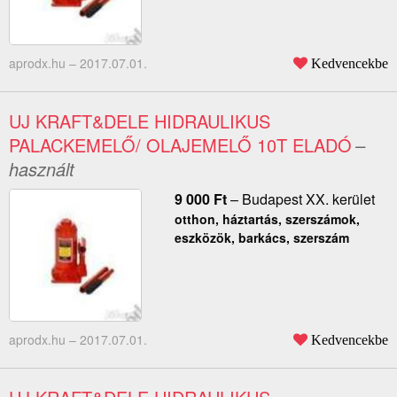
aprodx.hu –
2017.07.01.
Kedvencekbe
UJ KRAFT&DELE HIDRAULIKUS
PALACKEMELŐ/ OLAJEMELŐ 10T ELADÓ
–
használt
9 000
Ft
–
Budapest XX. kerület
otthon, háztartás, szerszámok,
eszközök, barkács, szerszám
aprodx.hu –
2017.07.01.
Kedvencekbe