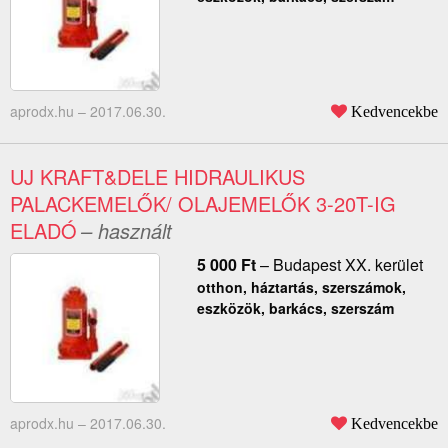
aprodx.hu –
2017.06.30.
Kedvencekbe
UJ KRAFT&DELE HIDRAULIKUS
PALACKEMELŐK/ OLAJEMELŐK 3-20T-IG
ELADÓ
– használt
5 000
Ft
–
Budapest XX. kerület
otthon, háztartás, szerszámok,
eszközök, barkács, szerszám
aprodx.hu –
2017.06.30.
Kedvencekbe