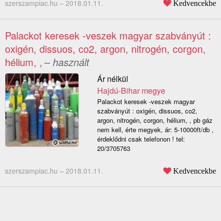
szerszampiac.hu –
2018.01.11.
Kedvencekbe
Palackot keresek -veszek magyar szabványút :
oxigén, dissuos, co2, argon, nitrogén, corgon,
hélium, ,
– használt
Ár nélkül
Hajdú-Bihar megye
Palackot keresek -veszek magyar
szabványút : oxigén, dissuos, co2,
argon, nitrogén, corgon, hélium, , pb gáz
nem kell, érte megyek, ár: 5-10000ft/db ,
érdeklődni csak telefonon ! tel:
20/3705763
szerszampiac.hu –
2018.01.11.
Kedvencekbe