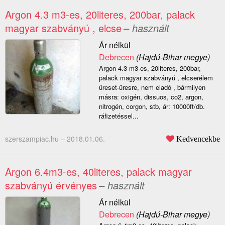
Argon 4.3 m3-es, 20literes, 200bar, palack
magyar szabványú , elcse
– használt
Ár nélkül
Debrecen
(Hajdú-Bihar megye)
Argon 4.3 m3-es, 20literes, 200bar,
palack magyar szabványú , elcserélem
üreset-üresre, nem eladó , bármilyen
másra: oxigén, dissuos, co2, argon,
nitrogén, corgon, stb, ár: 10000ft/db.
ráfizetéssel...
szerszampiac.hu –
2018.01.06.
Kedvencekbe
Argon 6.4m3-es, 40literes, palack magyar
szabványú érvényes
– használt
Ár nélkül
Debrecen
(Hajdú-Bihar megye)