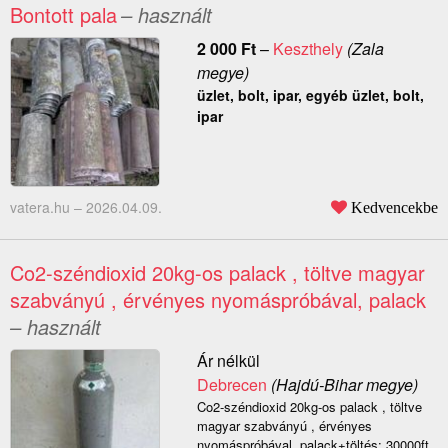
Bontott pala
– használt
2 000
Ft
–
Keszthely
(Zala
megye)
üzlet, bolt, ipar, egyéb üzlet, bolt,
ipar
vatera.hu –
2026.04.09.
Kedvencekbe
Co2-széndioxid 20kg-os palack , töltve magyar
szabványú , érvényes nyomáspróbával, palack
– használt
Ár nélkül
Debrecen
(Hajdú-Bihar megye)
Co2-széndioxid 20kg-os palack , töltve
magyar szabványú , érvényes
nyomáspróbával, palack+töltés: 30000ft