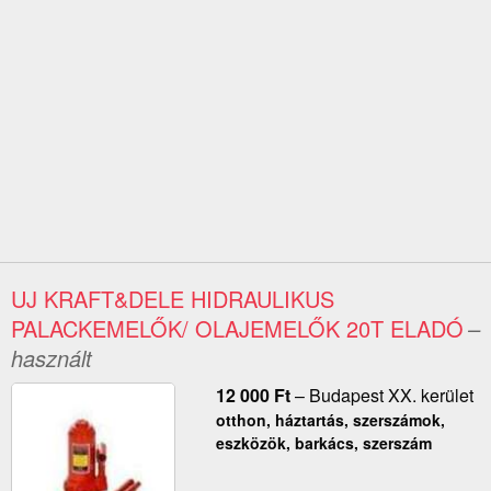
UJ KRAFT&DELE HIDRAULIKUS
PALACKEMELŐK/ OLAJEMELŐK 20T ELADÓ
–
használt
12 000
Ft
–
Budapest XX. kerület
otthon, háztartás, szerszámok,
eszközök, barkács, szerszám