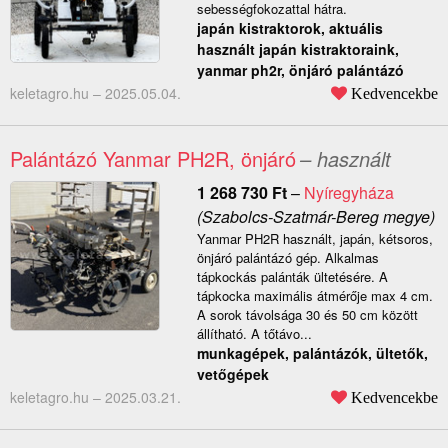
sebességfokozattal hátra.
japán kistraktorok, aktuális
használt japán kistraktoraink,
yanmar ph2r, önjáró palántázó
keletagro.hu –
2025.05.04.
Kedvencekbe
Palántázó Yanmar PH2R, önjáró
– használt
1 268 730
Ft
–
Nyíregyháza
(Szabolcs-Szatmár-Bereg megye)
Yanmar PH2R használt, japán, kétsoros,
önjáró palántázó gép. Alkalmas
tápkockás palánták ültetésére. A
tápkocka maximális átmérője max 4 cm.
A sorok távolsága 30 és 50 cm között
állítható. A tőtávo...
munkagépek, palántázók, ültetők,
vetőgépek
keletagro.hu –
2025.03.21.
Kedvencekbe