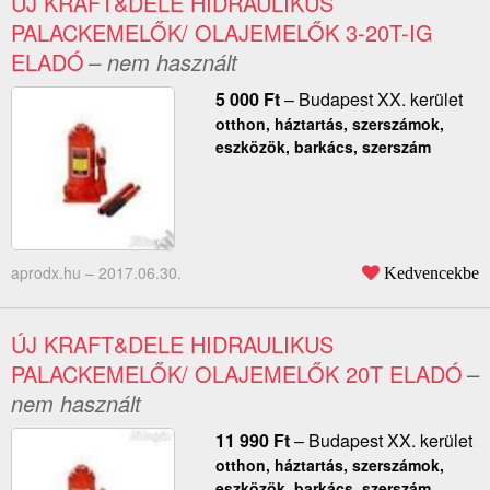
ÚJ KRAFT&DELE HIDRAULIKUS
PALACKEMELŐK/ OLAJEMELŐK 3-20T-IG
ELADÓ
– nem használt
5 000
Ft
–
Budapest XX. kerület
otthon, háztartás, szerszámok,
eszközök, barkács, szerszám
aprodx.hu –
2017.06.30.
Kedvencekbe
ÚJ KRAFT&DELE HIDRAULIKUS
PALACKEMELŐK/ OLAJEMELŐK 20T ELADÓ
–
nem használt
11 990
Ft
–
Budapest XX. kerület
otthon, háztartás, szerszámok,
eszközök, barkács, szerszám