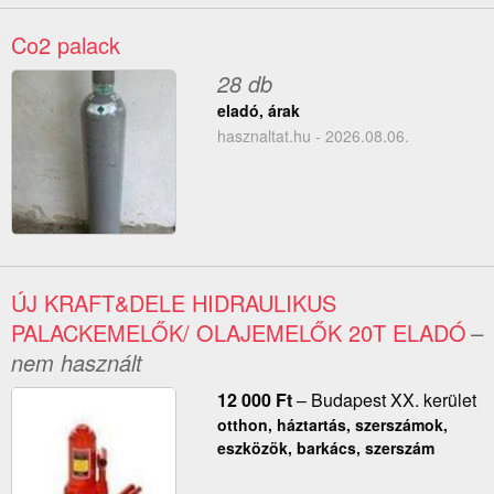
Co2 palack
28 db
eladó, árak
hasznaltat.hu - 2026.08.06.
ÚJ KRAFT&DELE HIDRAULIKUS
PALACKEMELŐK/ OLAJEMELŐK 20T ELADÓ
–
nem használt
12 000
Ft
–
Budapest XX. kerület
otthon, háztartás, szerszámok,
eszközök, barkács, szerszám