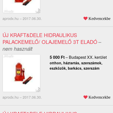
aprodx.hu –
2017.06.30.
Kedvencekbe
ÚJ KRAFT&DELE HIDRAULIKUS
PALACKEMELŐ/ OLAJEMELŐ 3T ELADÓ
–
nem használt
5 000
Ft
–
Budapest XX. kerület
otthon, háztartás, szerszámok,
eszközök, barkács, szerszám
aprodx.hu –
2017.06.30.
Kedvencekbe