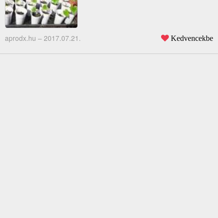
aprodx.hu –
2017.07.21.
Kedvencekbe