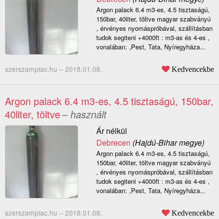
Argon palack 6.4 m3-es, 4.5 tisztaságú,
150bar, 40liter, töltve magyar szabványú
, érvényes nyomáspróbával, szállításban
tudok segiteni +4000ft : m3-as és 4-es ,
vonalában: ,Pest, Tata, Nyíregyháza...
szerszampiac.hu –
2018.01.08.
Kedvencekbe
Argon palack 6.4 m3-es, 4.5 tisztaságú, 150bar,
40liter, töltve
– használt
Ár nélkül
Debrecen
(Hajdú-Bihar megye)
Argon palack 6.4 m3-es, 4.5 tisztaságú,
150bar, 40liter, töltve magyar szabványú
, érvényes nyomáspróbával, szállításban
tudok segiteni +4000ft : m3-as és 4-es ,
vonalában: ,Pest, Tata, Nyíregyháza...
szerszampiac.hu –
2018.01.08.
Kedvencekbe