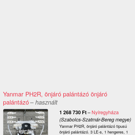
Yanmar PH2R, önjáró palántázó önjáró
palántázó
– használt
1 268 730
Ft
–
Nyíregyháza
(Szabolcs-Szatmár-Bereg megye)
Yanmar PH2R, önjáró palántázó tipusú
önjáró palántázó. 3 LE-s, 1 hengeres, 1