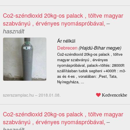
Co2-széndioxid 20kg-os palack , töltve magyar
szabványú , érvényes nyomáspróbával,
–
használt
Ár nélkül
Debrecen
(Hajdú-Bihar megye)
Co2-széndioxid 20kg-os palack , töltve
magyar szabványú , érvényes
nyomáspróbával, palack+töltés: 28000ft
szállításban tudok segiteni +4000ft : m3-
as és 4-es , vonalában: ,Pest, Tata,
Nyíregyháza, ...
szerszampiac.hu –
2018.01.08.
Kedvencekbe
Co2-széndioxid 20kg-os palack , töltve magyar
szabványú , érvényes nyomáspróbával,
–
használt