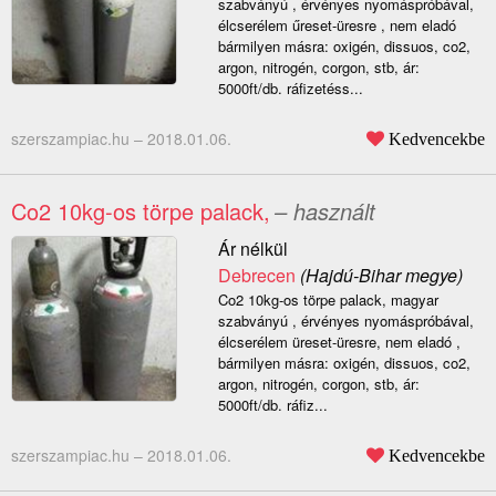
szabványú , érvényes nyomáspróbával,
élcserélem űreset-üresre , nem eladó
bármilyen másra: oxigén, dissuos, co2,
argon, nitrogén, corgon, stb, ár:
5000ft/db. ráfizetéss...
szerszampiac.hu –
2018.01.06.
Kedvencekbe
Co2 10kg-os törpe palack,
– használt
Ár nélkül
Debrecen
(Hajdú-Bihar megye)
Co2 10kg-os törpe palack, magyar
szabványú , érvényes nyomáspróbával,
élcserélem üreset-üresre, nem eladó ,
bármilyen másra: oxigén, dissuos, co2,
argon, nitrogén, corgon, stb, ár:
5000ft/db. ráfiz...
szerszampiac.hu –
2018.01.06.
Kedvencekbe