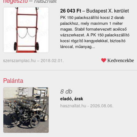
hegesztő
– használt
26 043
Ft
–
Budapest X. kerület
PK 150 palackszállító kocsi 2 darab
palackhoz, mely maximum 1 méter
magas. Stabil formatervezett acélcső
vázszerkezet. A PK 150 palackszállító
kocsi rögzítő kengyelekkel, biztosító
lánccal, műanyag...
szerszampiac.hu –
2018.02.01.
Kedvencekbe
Palánta
8 db
eladó, árak
hasznaltat.hu - 2026.08.06.