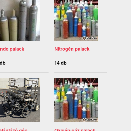
inde palack
Nitrogén palack
 db
14 db
alántázó gép
Oxigén-gáz palack