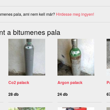
tumenes pala, ami nem kell már?
Hirdesse meg ingyen!
nt a bitumenes pala
Co2 palack
Argon palack
P
28 db
24 db
6