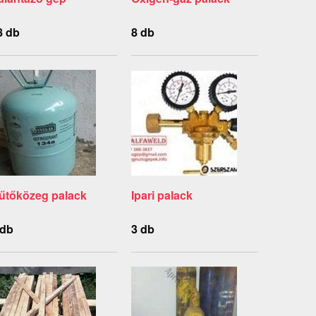
8 db
8 db
űtőközeg palack
Ipari palack
 db
3 db