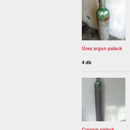
Üres argon palack
4 db
Corgon palack