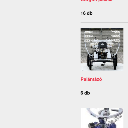
16 db
Palántázó
6 db