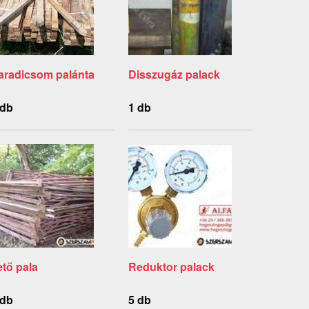
aradicsom palánta
Disszugáz palack
 db
1 db
ető pala
Reduktor palack
 db
5 db