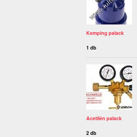
Kemping palack
1 db
Acetilén palack
2 db