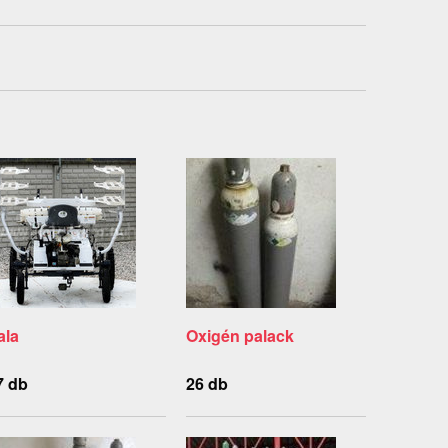
ala
Oxigén palack
7 db
26 db