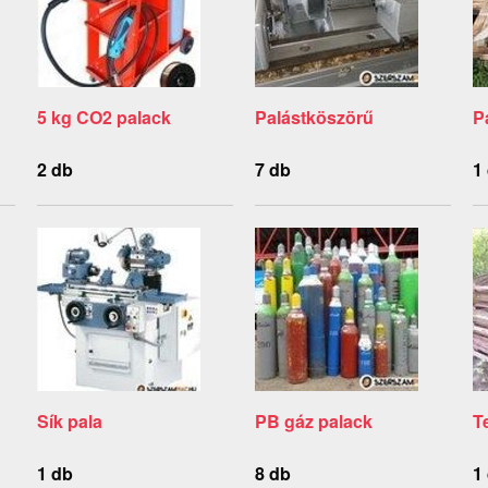
5 kg CO2 palack
Palástköszörű
P
2 db
7 db
1
Sík pala
PB gáz palack
T
1 db
8 db
1