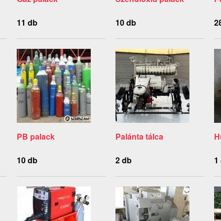
11 db
10 db
2
PB palack
Palánta tálca
H
10 db
2 db
1