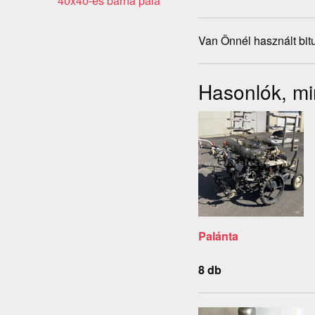
40x40-es barna pala
Van Önnél használt bi
Hasonlók, mi
Palánta
8 db