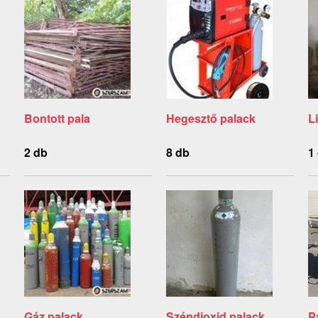
Bontott pala
Hegesztő palack
L
2 db
8 db
1
Gáz palack
Széndioxid palack
P