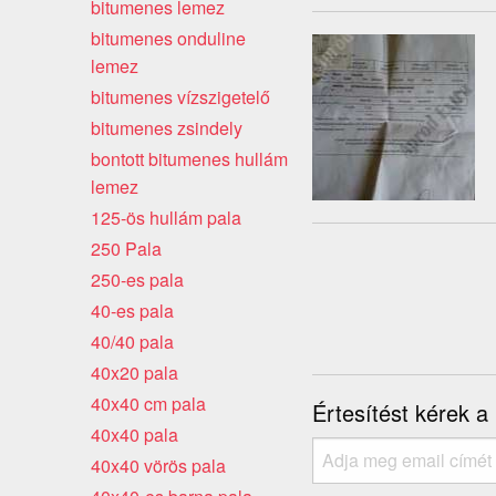
bitumenes lemez
bitumenes onduline
lemez
bitumenes vízszigetelő
bitumenes zsindely
bontott bitumenes hullám
lemez
125-ös hullám pala
250 Pala
250-es pala
40-es pala
40/40 pala
40x20 pala
40x40 cm pala
Értesítést kérek a
40x40 pala
40x40 vörös pala