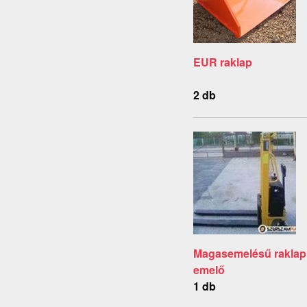
EUR raklap
2 db
Magasemelésű raklap
emelő
1 db