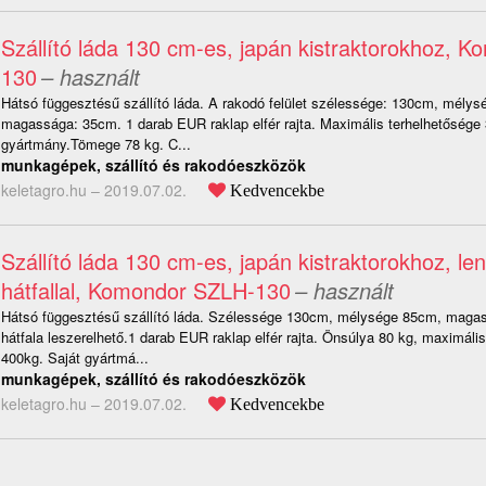
Szállító láda 130 cm-es, japán kistraktorokhoz, 
130
– használt
Hátsó függesztésű szállító láda. A rakodó felület szélessége: 130cm, mélys
magassága: 35cm. 1 darab EUR raklap elfér rajta. Maximális terhelhetősége 
gyártmány.Tömege 78 kg. C...
munkagépek, szállító és rakodóeszközök
keletagro.hu –
2019.07.02.
Kedvencekbe
Szállító láda 130 cm-es, japán kistraktorokhoz, len
hátfallal, Komondor SZLH-130
– használt
Hátsó függesztésű szállító láda. Szélessége 130cm, mélysége 85cm, maga
hátfala leszerelhető.1 darab EUR raklap elfér rajta. Önsúlya 80 kg, maximáli
400kg. Saját gyártmá...
munkagépek, szállító és rakodóeszközök
keletagro.hu –
2019.07.02.
Kedvencekbe