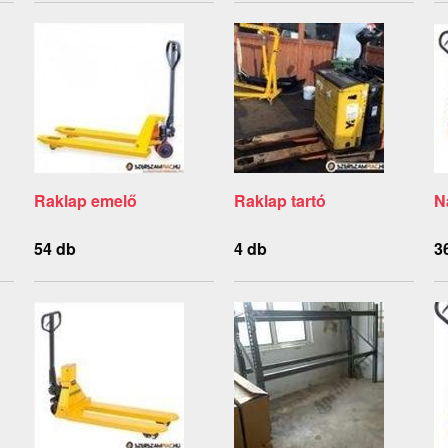
Raklap emelő
Raklap tartó
N
54 db
4 db
3