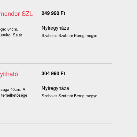
Komondor SZL-
249 990
Ft
Nyíregyháza
ége: 84cm,
300kg. Saját
Szabolcs-Szatmár-Bereg megye
yitható
304 990
Ft
Nyíregyháza
ssága 40cm. A
s terhelhetősége
Szabolcs-Szatmár-Bereg megye