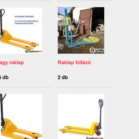
agy raklap
Raklap fóliázó
6 db
2 db