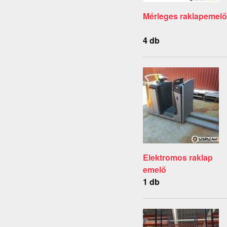
Mérleges raklapemelő
4 db
Elektromos raklap
emelő
1 db