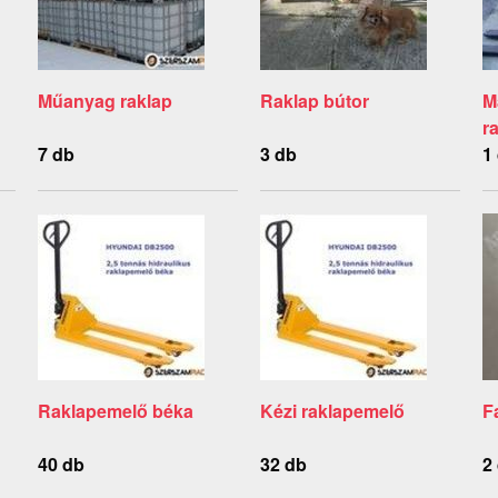
Műanyag raklap
Raklap bútor
M
r
7 db
3 db
1
Raklapemelő béka
Kézi raklapemelő
F
40 db
32 db
2