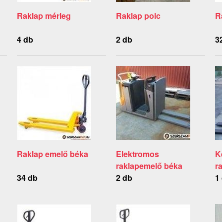
Raklap mérleg
Raklap polc
R
4 db
2 db
3
Raklap emelő béka
Elektromos
K
raklapemelő béka
r
34 db
2 db
1