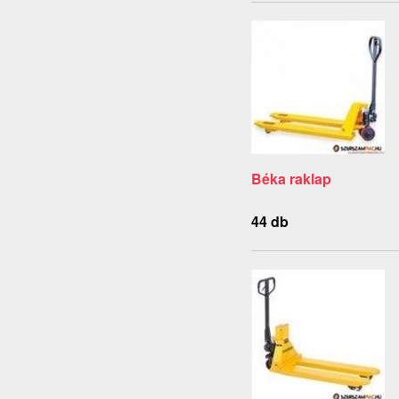
Béka raklap
44 db