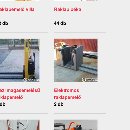
aklapemelő villa
Raklap béka
2 db
44 db
ézi magasemelésű
Elektromos
aklapemelő
raklapemelő
 db
2 db