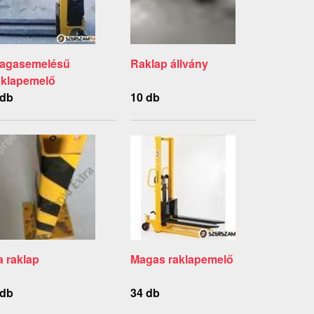
agasemelésű
Raklap állvány
aklapemelő
 db
10 db
a raklap
Magas raklapemelő
 db
34 db