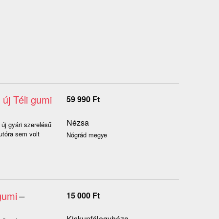
új Téli gumi
59 990
Ft
Nézsa
 új gyári szerelésű
autóra sem volt
Nógrád megye
gumi
–
15 000
Ft
Kiskunfélegyháza