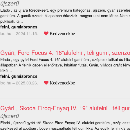
újszerű
Eladó , az új ára töredékéért, egy prémium kategóriás, újszerű, gyári szerelé
garnitúra. A gumik szerelt állapotban érkeztek, magyar utat nem láttak.Nem
puklisak. G...
felni, gumiabroncs
lxo.hu –
2024.11.15.
Kedvencekbe
Gyári, Ford Focus 4. 16"alufelni , téli gumi, szenzo
Eladó , egy gyári Ford Focus 4. 16" alufelni garnitúra , szép esztétikai és hib
állapotban.A felnik gépen ellenőrizve, hibátlan futás. Gyári, világos grafit fén
tökél...
felni, gumiabroncs
lxo.hu –
2025.03.26.
Kedvencekbe
Gyári , Skoda Elroq-Enyaq IV. 19” alufelni , téli g
újszerű
Eladó , újszerű gyári 19" Skoda Elroq-Enyaq IV. alufelni garnitúra , szép eszt
szerkezeti állapotban , bőven használható téli gumikkal.Az egyik felnin kis 