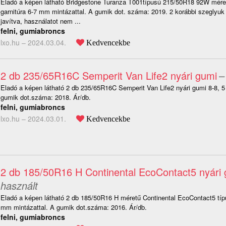
Eladó a képen látható Bridgestone Turanza T001típusú 215/50R18 92W mére
garnitúra 6-7 mm mintázattal. A gumik dot. száma: 2019. 2 korábbi szeglyu
javítva, használatot nem ...
felni, gumiabroncs
lxo.hu –
2024.03.04.
Kedvencekbe
2 db 235/65R16C Semperit Van Life2 nyári gumi
–
Eladó a képen látható 2 db 235/65R16C Semperit Van Life2 nyári gumi 8-8, 5
gumik dot.száma: 2018. Ár/db.
felni, gumiabroncs
lxo.hu –
2024.03.01.
Kedvencekbe
2 db 185/50R16 H Continental EcoContact5 nyári
használt
Eladó a képen látható 2 db 185/50R16 H méretű Continental EcoContact5 típu
mm mintázattal. A gumik dot.száma: 2016. Ár/db.
felni, gumiabroncs