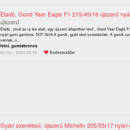
Eladó, Good Year Eagle F1 215/45r18 újszerű nyá
újszerű
Eladó , jóval az uj ára alatt, egy újszerű állapotban lévő , Good Year Eagle 
nyári gumi garnitúra. DOT 3919 A gumik, gyári első szerelésűek. A gumik szé
vannak, n...
felni, gumiabroncs
lxo.hu –
2024.09.16.
Kedvencekbe
Gyári szerelésű, újszerű Michelin 205/55r17 nyári