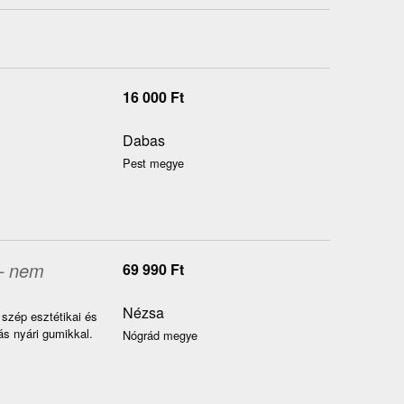
16 000
Ft
Dabas
Pest megye
– nem
69 990
Ft
Nézsa
, szép esztétikai és
ás nyári gumikkal.
Nógrád megye