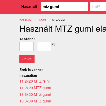
Használt
HASZNÁLT
GUMI
JELENLEGI:
MTZ GUMI
Használt MTZ gumi el
Ár szerint
-
Ft
Ezek is vannak
használtan
11,2x20 MTZ felni
11,2x20 MTZ gumi
13,6x20 MTZ gumi
13,6x38 MTZ gumi