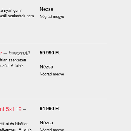
Nézsa
sű nyári gumi
 száll szakadtak nem
Nógrád megye
r
– használt
59 990
Ft
átlan szerkezeti
yezés! A felnik
Nézsa
Nógrád megye
umi 5x112
–
94 990
Ft
Nézsa
étikai és hibátlan
padkanyom. A felnik
Nógrád megye