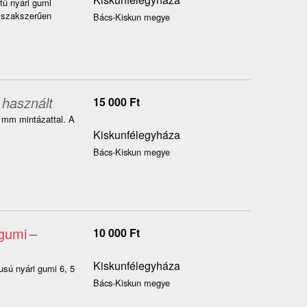
tű nyári gumi
k szakszerűen
Bács-Kiskun megye
 használt
15 000
Ft
 mm mintázattal. A
Kiskunfélegyháza
Bács-Kiskun megye
 gumi
–
10 000
Ft
Kiskunfélegyháza
sú nyári gumi 6, 5
Bács-Kiskun megye