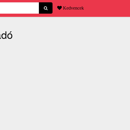
Kedvencek
adó