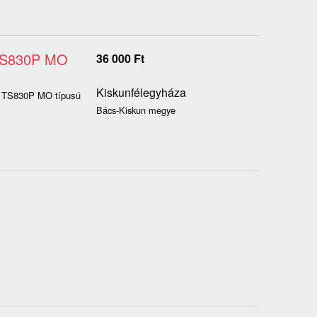
 TS830P MO
36 000
Ft
Kiskunfélegyháza
ct TS830P MO típusú
Bács-Kiskun megye