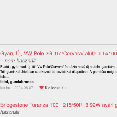
Gyári, Új, VW Polo 2G 15”/Corvara/ alufelni 5x100 
– nem használt
Eladó , gyári vadi új 15" Vw Polo/Corvara/ fantázia nevű új alufelni garnitúra ,
Téli gumikkal .hibátlan szerkezeti és esztétikai állapotban. A garnitúra még 
fels...
felni, gumiabroncs
lxo.hu –
2024.08.07.
Kedvencekbe
Bridgestone Turanza T001 215/50R18 92W nyári 
használt