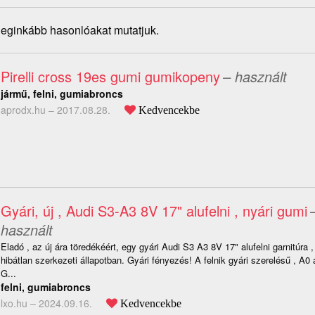
 leginkább hasonlóakat mutatjuk.
Pirelli cross 19es gumi gumikopeny
– használt
jármű, felni, gumiabroncs
aprodx.hu –
2017.08.28.
Kedvencekbe
Gyári, új , Audi S3-A3 8V 17" alufelni , nyári gumi
használt
Eladó , az új ára töredékéért, egy gyári Audi S3 A3 8V 17" alufelni garnitúra 
hibátlan szerkezeti állapotban. Gyári fényezés! A felnik gyári szerelésű , A0 
G...
felni, gumiabroncs
lxo.hu –
2024.09.16.
Kedvencekbe