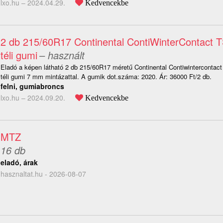
lxo.hu –
2024.04.29.
Kedvencekbe
2 db 215/60R17 Continental ContiWinterContact
téli gumi
– használt
Eladó a képen látható 2 db 215/60R17 méretű Continental Contiwinterconta
téli gumi 7 mm mintázattal. A gumik dot.száma: 2020. Ár: 36000 Ft/2 db.
felni, gumiabroncs
lxo.hu –
2024.09.20.
Kedvencekbe
MTZ
16 db
eladó, árak
hasznaltat.hu - 2026-08-07