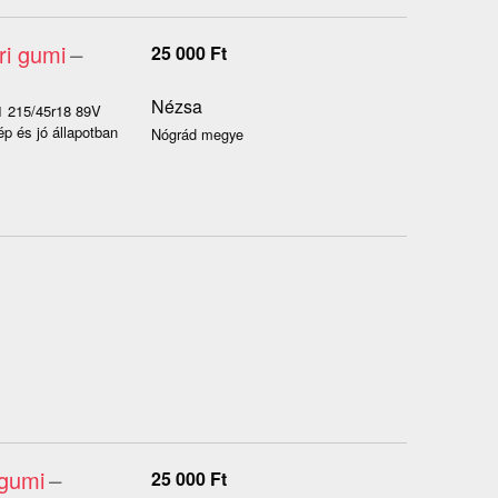
ri gumi
–
25 000
Ft
Nézsa
F1 215/45r18 89V
p és jó állapotban
Nógrád megye
 gumi
–
25 000
Ft