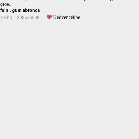
gépe...
felni, gumiabroncs
lxo.hu –
2025.09.08.
Kedvencekbe