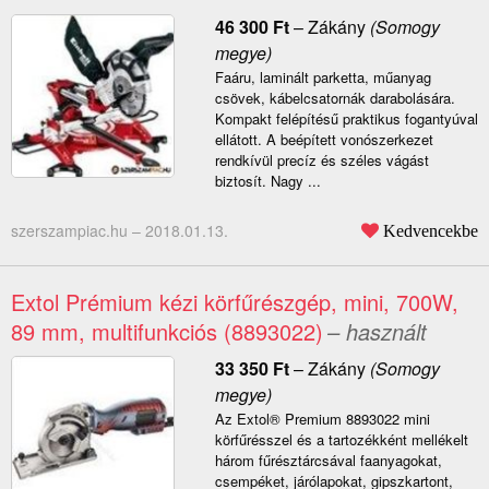
46 300
Ft
–
Zákány
(Somogy
megye)
Faáru, laminált parketta, műanyag
csövek, kábelcsatornák darabolására.
Kompakt felépítésű praktikus fogantyúval
ellátott. A beépített vonószerkezet
rendkívül precíz és széles vágást
biztosít. Nagy ...
szerszampiac.hu –
2018.01.13.
Kedvencekbe
Extol Prémium kézi körfűrészgép, mini, 700W,
89 mm, multifunkciós (8893022)
– használt
33 350
Ft
–
Zákány
(Somogy
megye)
Az Extol® Premium 8893022 mini
körfűrésszel és a tartozékként mellékelt
három fűrésztárcsával faanyagokat,
csempéket, járólapokat, gipszkartont,