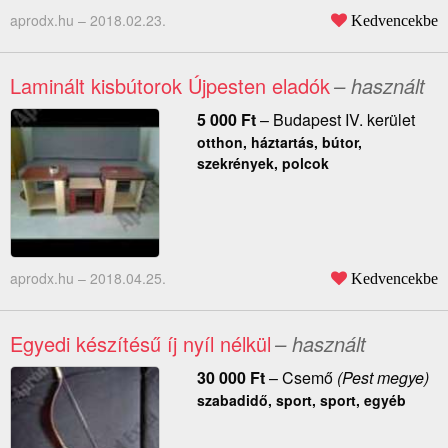
aprodx.hu –
2018.02.23.
Kedvencekbe
Laminált kisbútorok Újpesten eladók
– használt
5 000
Ft
–
Budapest IV. kerület
otthon, háztartás, bútor,
szekrények, polcok
aprodx.hu –
2018.04.25.
Kedvencekbe
Egyedi készítésű íj nyíl nélkül
– használt
30 000
Ft
–
Csemő
(Pest megye)
szabadidő, sport, sport, egyéb