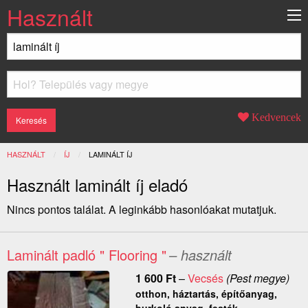
Használt
Kedvencek
HASZNÁLT
ÍJ
JELENLEGI:
LAMINÁLT ÍJ
Használt laminált íj eladó
Nincs pontos találat. A leginkább hasonlóakat mutatjuk.
Laminált padló " Flooring "
– használt
1 600
Ft
–
Vecsés
(Pest megye)
otthon, háztartás, építőanyag,