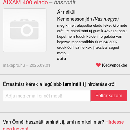
AIXAM 400 elado
– használt
Ár nélkül
Kemenessömjén
(Vas megye)
meg kimélt álapodba elado féket kilométe
orát kel csináltatni uj gumik 4évszakosak
képet nem tudok küldeni forgaloba van
hejezve rencámtáblás tl0695435097
érdeklödni szine kék ij aksival segéd
moto...
autó
maxapro.hu –
2025.09.01.
Kedvencekbe
Értesítést kérek a legújabb
hirdetésekről
laminált íj
Van Önnél használt laminált íj, ami nem kell már?
Hirdesse
meg ingyen!