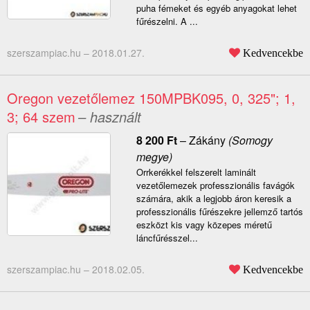
puha fémeket és egyéb anyagokat lehet
fűrészelni. A ...
szerszampiac.hu –
2018.01.27.
Kedvencekbe
Oregon vezetőlemez 150MPBK095, 0, 325"; 1,
3; 64 szem
– használt
8 200
Ft
–
Zákány
(Somogy
megye)
Orrkerékkel felszerelt laminált
vezetőlemezek professzionális favágók
számára, akik a legjobb áron keresik a
professzionális fűrészekre jellemző tartós
eszközt kis vagy közepes méretű
láncfűrésszel...
szerszampiac.hu –
2018.02.05.
Kedvencekbe