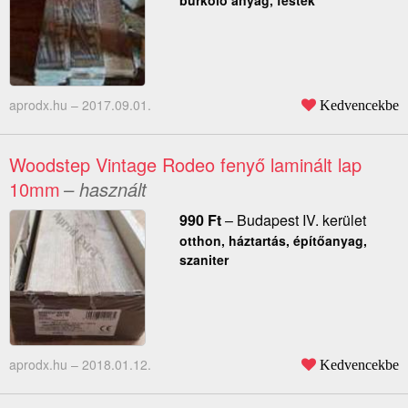
burkoló anyag, festék
aprodx.hu –
2017.09.01.
Kedvencekbe
Woodstep Vintage Rodeo fenyő laminált lap
10mm
– használt
990
Ft
–
Budapest IV. kerület
otthon, háztartás, építőanyag,
szaniter
aprodx.hu –
2018.01.12.
Kedvencekbe