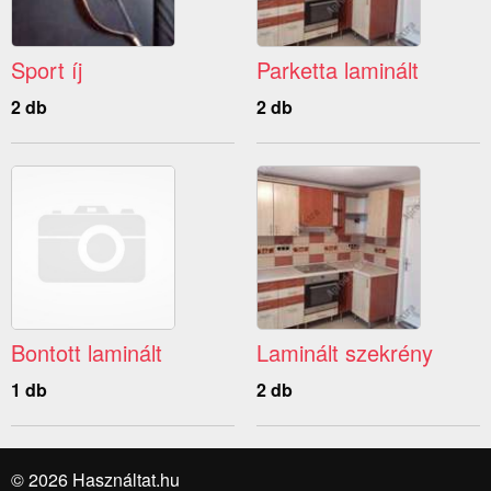
Sport íj
Parketta laminált
2 db
2 db
Bontott laminált
Laminált szekrény
1 db
2 db
© 2026 Használtat.hu