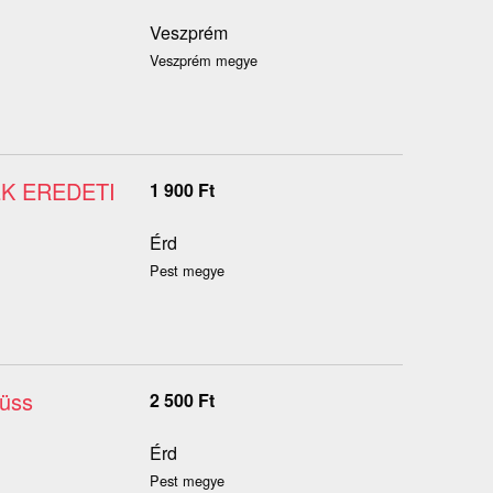
Veszprém
Veszprém megye
ÉK EREDETI
1 900
Ft
Érd
Pest megye
lüss
2 500
Ft
Érd
Pest megye