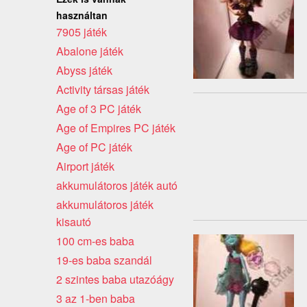
használtan
7905 játék
Abalone játék
Abyss játék
Activity társas játék
Age of 3 PC játék
Age of Empires PC játék
Age of PC játék
Airport játék
akkumulátoros játék autó
akkumulátoros játék
kisautó
100 cm-es baba
19-es baba szandál
2 szintes baba utazóágy
3 az 1-ben baba