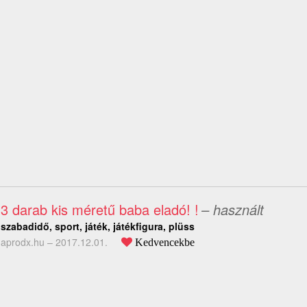
3 darab kis méretű baba eladó! !
– használt
szabadidő, sport, játék, játékfigura, plüss
aprodx.hu –
2017.12.01.
Kedvencekbe