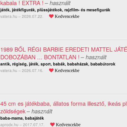
kabala ! EXTRA !
– használt
játék, játékfigurák, plüssjátékok, rajzfilm- és mesefigurák
vatera.hu –
2026.07.22.
Kedvencekbe
1989 BŐL RÉGI BARBIE EREDETI MATTEL JÁT
DOBOZÁBAN ... BONTATLAN !
– használt
antik, régiség, játék, sport, babák, babaházak, bababútorok
vatera.hu –
2026.07.16.
Kedvencekbe
45 cm es játékbaba, állatos forma illesztő, ikeás p
zöldségek
– használt
baba-mama, babajáték
aprodx.hu –
2017.07.17.
Kedvencekbe