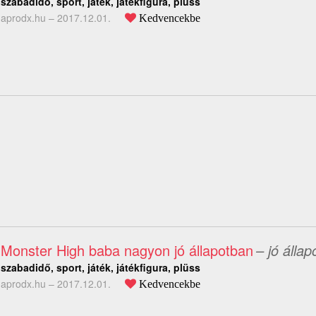
szabadidő, sport, játék, játékfigura, plüss
aprodx.hu –
2017.12.01.
Kedvencekbe
Monster High baba nagyon jó állapotban
– jó álla
szabadidő, sport, játék, játékfigura, plüss
aprodx.hu –
2017.12.01.
Kedvencekbe