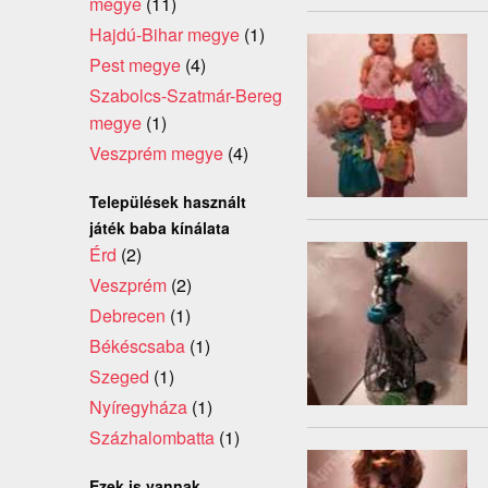
megye
(11)
Hajdú-Bihar megye
(1)
Pest megye
(4)
Szabolcs-Szatmár-Bereg
megye
(1)
Veszprém megye
(4)
Települések használt
játék baba kínálata
Érd
(2)
Veszprém
(2)
Debrecen
(1)
Békéscsaba
(1)
Szeged
(1)
Nyíregyháza
(1)
Százhalombatta
(1)
Ezek is vannak