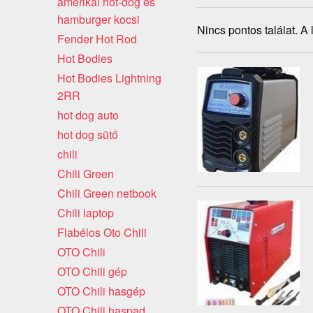
amerikai hot-dog és
hamburger kocsi
Nincs pontos találat. A
Fender Hot Rod
Hot Bodies
Hot Bodies Lightning
2RR
hot dog auto
hot dog sütő
chili
Chili Green
Chili Green netbook
Chili laptop
Flabélos Oto Chili
OTO Chili
OTO Chili gép
OTO Chili hasgép
OTO Chili haspad