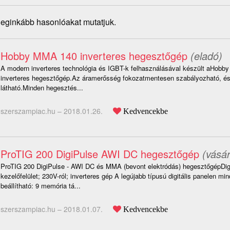
 leginkább hasonlóakat mutatjuk.
Hobby MMA 140 inverteres hegesztőgép
(eladó)
A modern inverteres technológia és IGBT-k felhasználásával készült aHob
inverteres hegesztőgép.Az áramerősség fokozatmentesen szabályozható, és di
látható.Minden hegesztés...
szerszampiac.hu –
2018.01.26.
Kedvencekbe
ProTIG 200 DigiPulse AWI DC hegesztőgép
(vásár
ProTIG 200 DigiPulse - AWI DC és MMA (bevont elektródás) hegesztőgépDigit
kezelőfelület; 230V-ról; inverteres gép A legújabb típusú digitális panelen mi
beállítható: 9 memória tá...
szerszampiac.hu –
2018.01.07.
Kedvencekbe