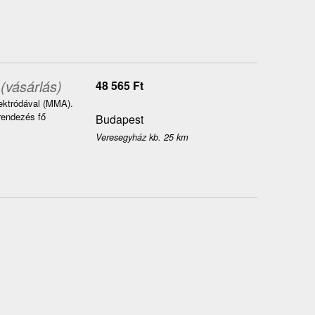
(vásárlás)
48 565
Ft
ektródával (MMA).
rendezés fő
Budapest
Veresegyház kb. 25 km