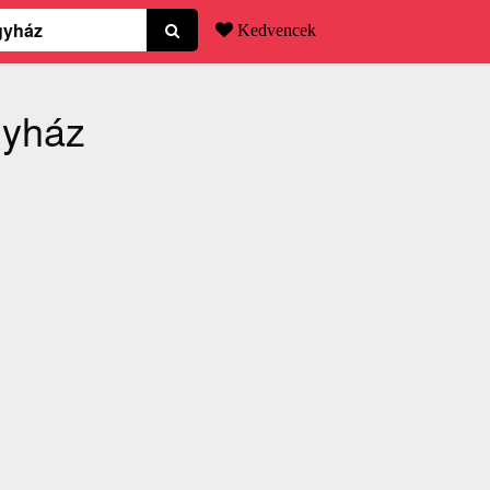
Kedvencek
gyház