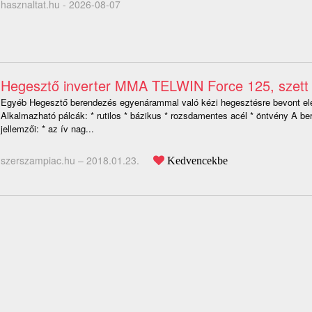
hasznaltat.hu - 2026-08-07
Hegesztő inverter MMA TELWIN Force 125, szett
Egyéb Hegesztő berendezés egyenárammal való kézi hegesztésre bevont el
Alkalmazható pálcák: * rutilos * bázikus * rozsdamentes acél * öntvény A be
jellemzői: * az ív nag...
szerszampiac.hu –
2018.01.23.
Kedvencekbe