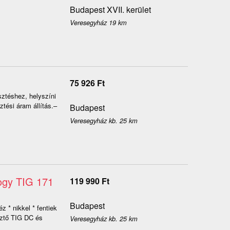
Budapest XVII. kerület
Veresegyház 19 km
75 926
Ft
ztéshez, helyszíni
tési áram állítás.–
Budapest
Veresegyház kb. 25 km
ogy TIG 171
119 990
Ft
Budapest
 * nikkel * fentiek
sztő TIG DC és
Veresegyház kb. 25 km