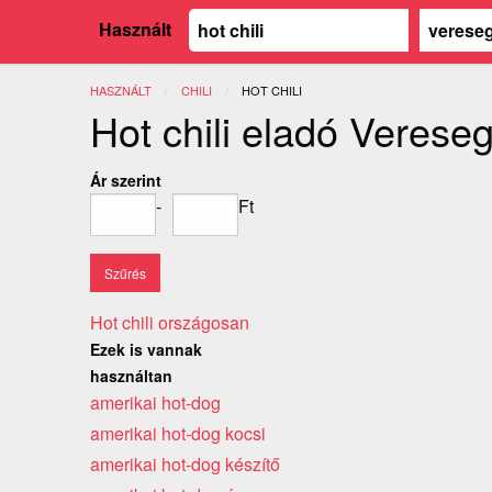
Használt
HASZNÁLT
CHILI
JELENLEGI:
HOT CHILI
Hot chili eladó Verese
Ár szerint
-
Ft
Hot chili országosan
Ezek is vannak
használtan
amerikai hot-dog
amerikai hot-dog kocsi
amerikai hot-dog készítő