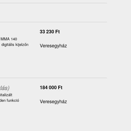
33 230
Ft
by MMA 140
gitális kijelzőn
Veresegyház
lás)
184 000
Ft
alizált
nden funkció
Veresegyház