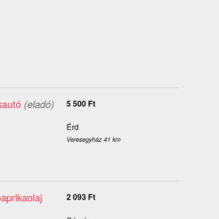
sautó
(eladó)
5 500
Ft
Érd
Veresegyház 41 km
aprikaolaj
2 093
Ft