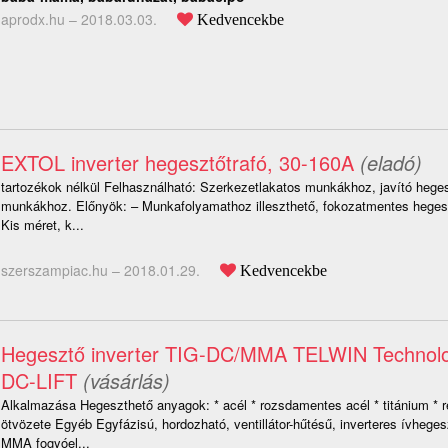
aprodx.hu –
2018.03.03.
Kedvencekbe
EXTOL inverter hegesztőtrafó, 30-160A
(eladó)
tartozékok nélkül Felhasználható: Szerkezetlakatos munkákhoz, javító heges
munkákhoz. Előnyök: – Munkafolyamathoz illeszthető, fokozatmentes hegesz
Kis méret, k...
szerszampiac.hu –
2018.01.29.
Kedvencekbe
Hegesztő inverter TIG-DC/MMA TELWIN Technol
DC-LIFT
(vásárlás)
Alkalmazása Hegeszthető anyagok: * acél * rozsdamentes acél * titánium * réz
ötvözete Egyéb Egyfázisú, hordozható, ventillátor-hűtésű, inverteres ívhege
MMA fogyóel...