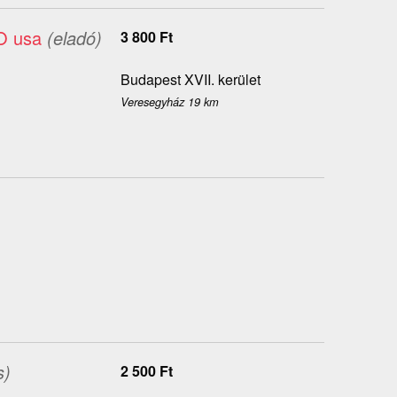
O usa
(eladó)
3 800
Ft
Budapest XVII. kerület
Veresegyház 19 km
s)
2 500
Ft