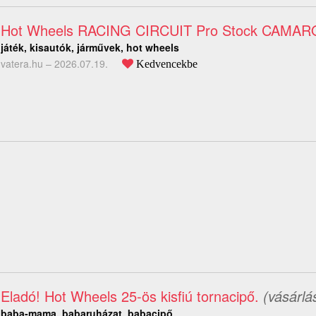
Hot Wheels RACING CIRCUIT Pro Stock CAMAR
játék, kisautók, járművek, hot wheels
vatera.hu –
2026.07.19.
Kedvencekbe
Eladó! Hot Wheels 25-ös kisfiú tornacipő.
(vásárlá
baba-mama, babaruházat, babacipő