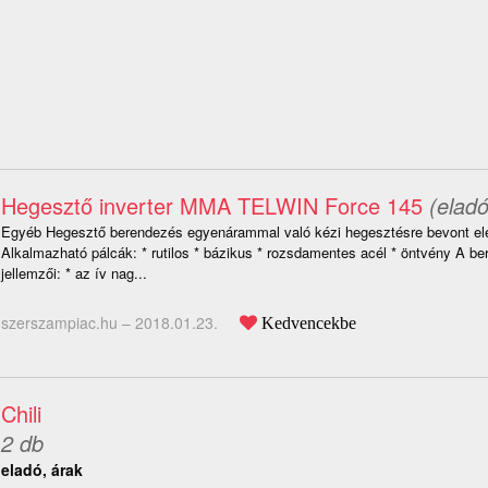
Hegesztő inverter MMA TELWIN Force 145
(eladó
Egyéb Hegesztő berendezés egyenárammal való kézi hegesztésre bevont el
Alkalmazható pálcák: * rutilos * bázikus * rozsdamentes acél * öntvény A be
jellemzői: * az ív nag...
szerszampiac.hu –
2018.01.23.
Kedvencekbe
Chili
2 db
eladó, árak