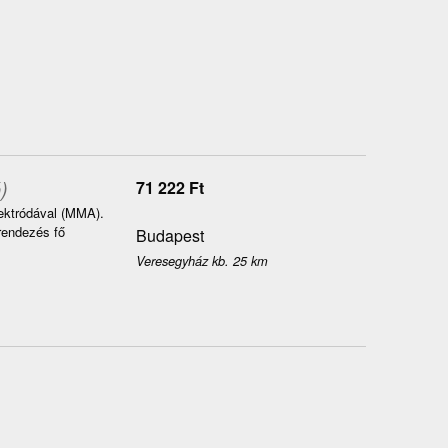
)
71 222
Ft
ektródával (MMA).
rendezés fő
Budapest
Veresegyház kb. 25 km