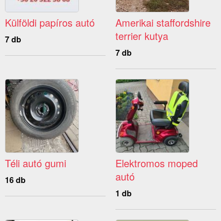
Külföldi papíros autó
Amerikai staffordshire
terrier kutya
7 db
7 db
Téli autó gumi
Elektromos moped
autó
16 db
1 db