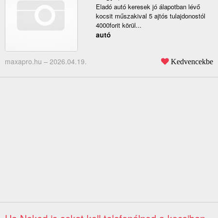
Eladó autó keresek jó álapotban lévő
kocsit műszakival 5 ajtós tulajdonostól
4000forit körül...
autó
maxapro.hu –
2026.04.19.
Kedvencekbe