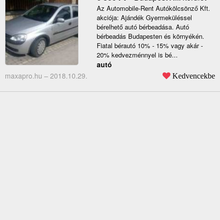
Az Automobile-Rent Autókölcsönző Kft.
akciója: Ajándék Gyermeküléssel
bérelhető autó bérbeadása. Autó
bérbeadás Budapesten és környékén.
Fiatal bérautó 10% - 15% vagy akár -
20% kedvezménnyel is bé...
autó
maxapro.hu –
2018.10.29.
Kedvencekbe