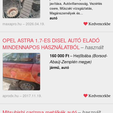
javítása, Autóvillamosság, Vezérlés
csere, Műszaki vizsgáztatás,
Magánszemélyek és...
autó
maxapro.hu –
2026.04.19.
Kedvencekbe
OPEL ASTRA 1.7-ES DISEL AUTÓ ELADÓ
MINDENNAPOS HASZNÁLATBÓL
– használt
160 000
Ft
–
Hejőbába
(Borsod-
Abaúj-Zemplén megye)
jármű, autó
aprodx.hu –
2017.11.19.
Kedvencekbe
Mitsubishi carizma metálkék autó
– használt