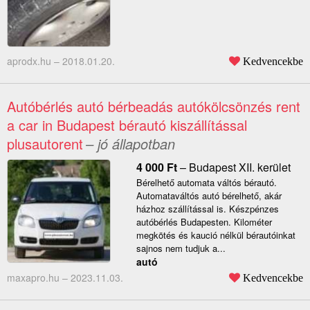
aprodx.hu –
2018.01.20.
Kedvencekbe
Autóbérlés autó bérbeadás autókölcsönzés rent
a car in Budapest bérautó kiszállítással
plusautorent
– jó állapotban
4 000
Ft
–
Budapest XII. kerület
Bérelhető automata váltós bérautó.
Automataváltós autó bérelhető, akár
házhoz szállítással is. Készpénzes
autóbérlés Budapesten. Kilométer
megkötés és kaució nélkül bérautóinkat
sajnos nem tudjuk a...
autó
maxapro.hu –
2023.11.03.
Kedvencekbe