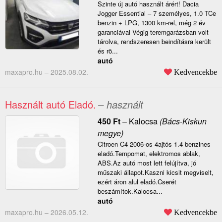
Szinte új autó használt árért! Dacia
Jogger Essential – 7 személyes, 1.0 TCe
benzin + LPG, 1300 km-rel, még 2 év
garanciával Végig teremgarázsban volt
tárolva, rendszeresen beindításra került
és rö...
autó
maxapro.hu –
2025.08.02.
Kedvencekbe
Használt autó Eladó.
– használt
450
Ft
–
Kalocsa
(Bács-Kiskun
megye)
Citroen C4 2006-os 4ajtós 1.4 benzines
eladó.Tempomat, elektromos ablak,
ABS.Az autó most lett felújítva, jó
műszaki állapot.Kaszni kicsit megviselt,
ezért áron alul eladó.Cserét
beszámítok.Kalocsa...
autó
maxapro.hu –
2026.05.12.
Kedvencekbe