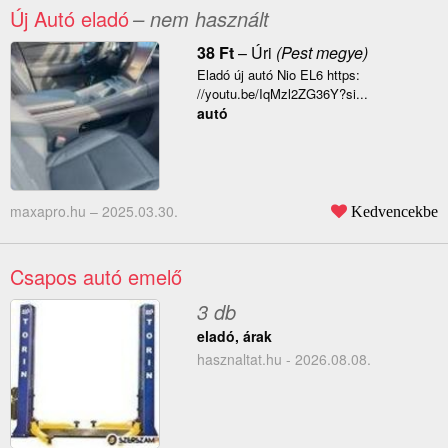
Új Autó eladó
– nem használt
38
Ft
–
Úri
(Pest megye)
Eladó új autó Nio EL6 https:
//youtu.be/IqMzl2ZG36Y?si...
autó
maxapro.hu –
2025.03.30.
Kedvencekbe
Csapos autó emelő
3 db
eladó, árak
hasznaltat.hu - 2026.08.08.