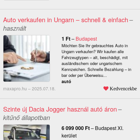
Auto verkaufen in Ungarn – schnell & einfach
–
használt
1
Ft
–
Budapest
Möchten Sie Ihr gebrauchtes Auto in
Ungarn verkaufen? Wir kaufen alle
Fahrzeugtypen – alt, beschädigt, mit
ausländischem oder ungarischem
Kennzeichen. Schnelle Bezahlung – in
bar oder per Überweisu...
autó
maxapro.hu –
2025.07.18.
Kedvencekbe
Szinte új Dacia Jogger használ autó áron
–
kitűnő állapotban
6 099 000
Ft
–
Budapest XI.
kerület