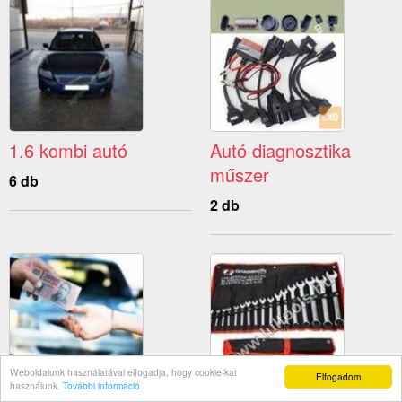
1.6 kombi autó
Autó diagnosztika
műszer
6 db
2 db
Weboldalunk használatával elfogadja, hogy cookie-kat
Elfogadom
használunk.
További információ