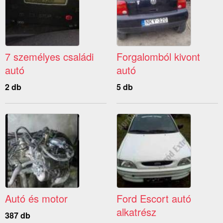
7 személyes családi
Forgalomból kivont
autó
autó
2 db
5 db
Autó és motor
Ford Escort autó
alkatrész
387 db