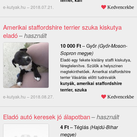
terrier, kan
e-kutyak.hu –
2018.07.21.
Kedvencekbe
Amerikai staffordshire terrier szuka kiskutya
eladó
– használt
10 000
Ft
–
Győr
(Győr-Moson-
Sopron megye)
Eladó egy fekete kislány staffi kiskutya,
féregtelenítve. Szülők a helyszinen
megtekinthetőek. Amerikai staffordshire
terrier Vásárlás előtti tudnivalók
kutyák, amerikai staffordshire
terrier, szuka
e-kutyak.hu –
2018.08.27.
Kedvencekbe
Eladó autó keresek jó álapotban
– használt
4
Ft
–
Téglás
(Hajdú-Bihar
megye)