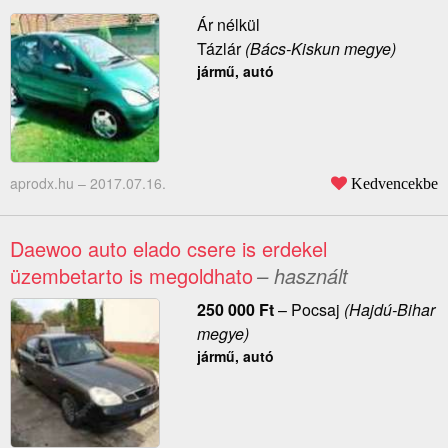
Ár nélkül
Tázlár
(Bács-Kiskun megye)
jármű, autó
aprodx.hu –
2017.07.16.
Kedvencekbe
Daewoo auto elado csere is erdekel
üzembetarto is megoldhato
– használt
250 000
Ft
–
Pocsaj
(Hajdú-Bihar
megye)
jármű, autó