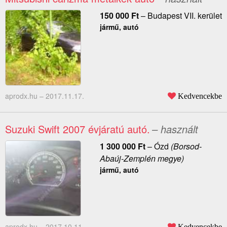
150 000
Ft
–
Budapest VII. kerület
jármű, autó
aprodx.hu –
2017.11.17.
Kedvencekbe
Suzuki Swift 2007 évjáratú autó.
– használt
1 300 000
Ft
–
Ózd
(Borsod-
Abaúj-Zemplén megye)
jármű, autó
aprodx.hu –
2017.10.11.
Kedvencekbe