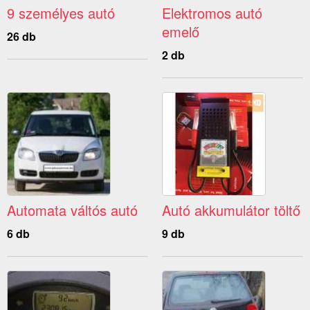
9 személyes autó
Elektromos autó
emelő
26 db
2 db
Automata váltós autó
Autó akkumulátor töltő
6 db
9 db