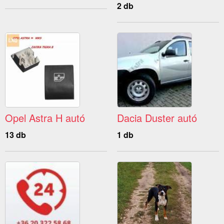
2 db
Opel Astra H autó
Dacia Duster autó
13 db
1 db