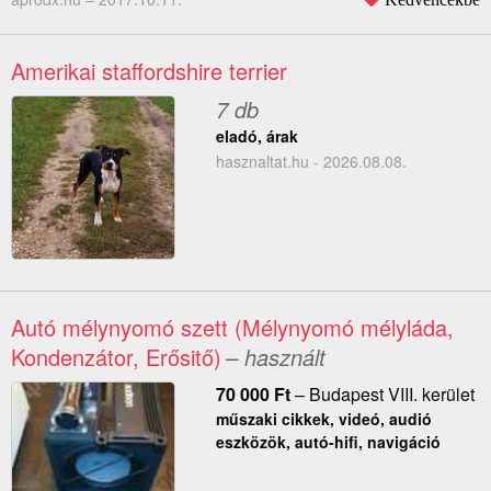
Amerikai staffordshire terrier
7 db
eladó, árak
hasznaltat.hu - 2026.08.08.
Autó mélynyomó szett (Mélynyomó mélyláda,
Kondenzátor, Erősitő)
– használt
70 000
Ft
–
Budapest VIII. kerület
műszaki cikkek, videó, audió
eszközök, autó-hifi, navigáció