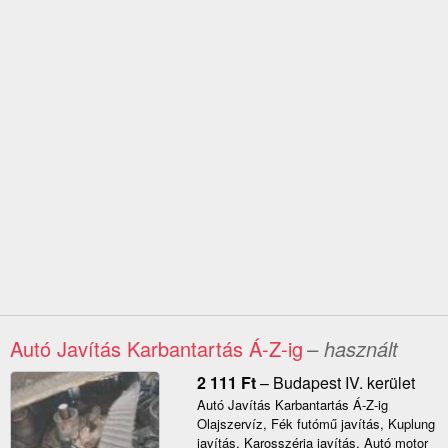
Autó Javítás Karbantartás Á-Z-ig
– használt
2 111
Ft
–
Budapest IV. kerület
Autó Javítás Karbantartás Á-Z-ig
Olajszervíz, Fék futómű javítás, Kuplung
javítás, Karosszéria javítás, Autó motor