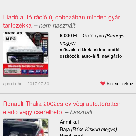
Eladó autó rádió új dobozában minden gyári
tartozékkal
– nem használt
6 000
Ft
–
Gerényes
(Baranya
megye)
műszaki cikkek, videó, audió
eszközök, autó-hifi, navigáció
aprodx.hu –
2017.07.30.
Kedvencekbe
Renault Thalia 2002es èv vègi auto.törötten
elado vagy cserèlhető.
– használt
Ár nélkül
Baja
(Bács-Kiskun megye)