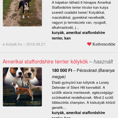
A képeken látható 6 hónapos Amerikai
Staffordshire terrier tricolor kan kutya
szerető családot keres! Kutyákkal,
macskákkal, gyerekkel nevelkedik,
nagyon jo természete van, nyugodt,
alkalmazkodó, j...
kutyák, amerikai staffordshire
terrier, kan
e-kutyak.hu –
2018.08.27.
Kedvencekbe
Amerikai staffordshire terrier kölykök
– használt
180 000
Ft
–
Pécsvárad
(Baranya
megye)
Eladó gyönyörű kan kölykök a Lonely
Defender of Silent Hill kennelből. A
szülők ataxia mentessek, egészségügyi
szűrésekkel rendelkeznek. Mind 2 szülő
többszörös champion. A kiskutyák kitűnő
genetik...
kutyák, amerikai staffordshire