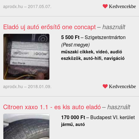
aprodx.hu –
2017.05.07.
Kedvencekbe
Eladó uj autó erősítő one concapt
– használt
5 500
Ft
–
Szigetszentmárton
(Pest megye)
műszaki cikkek, videó, audió
eszközök, autó-hifi, navigáció
aprodx.hu –
2018.01.09.
Kedvencekbe
Citroen xaxo 1.1 - es kis auto eladó
– használt
170 000
Ft
–
Budapest VI. kerület
jármű, autó