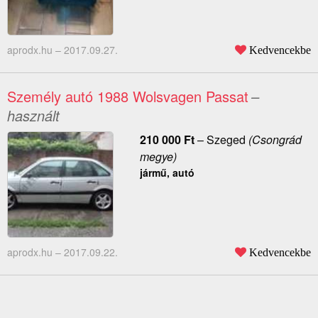
aprodx.hu –
2017.09.27.
Kedvencekbe
Személy autó 1988 Wolsvagen Passat
–
használt
210 000
Ft
–
Szeged
(Csongrád
megye)
jármű, autó
aprodx.hu –
2017.09.22.
Kedvencekbe