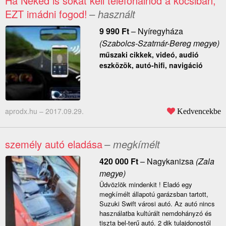
Ha Neked is sokat kell telefonálnod a kocsiban,
EZT imádni fogod!
– használt
9 990
Ft
–
Nyíregyháza
(Szabolcs-Szatmár-Bereg megye)
műszaki cikkek, videó, audió
eszközök, autó-hifi, navigáció
aprodx.hu –
2017.09.29.
Kedvencekbe
személy autó eladása
– megkímélt
420 000
Ft
–
Nagykanizsa
(Zala
megye)
Üdvözlök mindenkit ! Eladó egy
megkímélt állapotú garázsban tartott,
Suzuki Swift városi autó. Az autó nincs
használatba kultúrált nemdohányzó és
tiszta bel-terű autó. 2 dik tulajdonostól