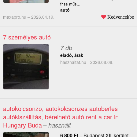
friss műs...
autó
maxapro.hu –
2026.04.19.
Kedvencekbe
7 személyes autó
7 db
eladó, árak
hasznaltat.hu - 2026.08.08.
autokolcsonzo, autokolcsonzes autoberles
autókiszállítás, bérelhető autó rent a car in
Hungary Buda
– használt
6 800
Ft
–
Budapest XII. kerület