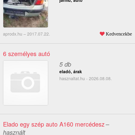
jármű, autó
aprodx.hu –
2017.07.22.
Kedvencekbe
6 személyes autó
5 db
eladó, árak
hasznaltat.hu - 2026.08.08.
Elado egy szép auto A160 mercédesz
–
használt