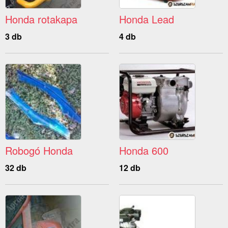
Honda rotakapa
Honda Lead
3 db
4 db
Robogó Honda
Honda 600
32 db
12 db