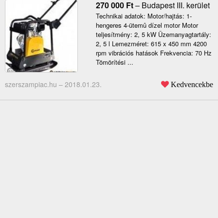
270 000
Ft
–
Budapest III. kerület
Technikai adatok: Motor/hajtás: 1-
hengeres 4-ütemû dízel motor Motor
teljesítmény: 2, 5 kW Üzemanyagtartály:
2, 5 l Lemezméret: 615 x 450 mm 4200
rpm vibrációs hatások Frekvencia: 70 Hz
Tömörítési ...
szerszampiac.hu –
2018.01.23.
Kedvencekbe