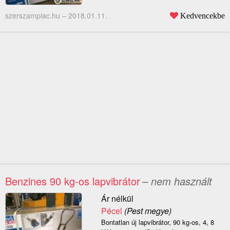
szerszampiac.hu –
2018.01.11.
Kedvencekbe
Benzines 90 kg-os lapvibrátor
– nem használt
Ár nélkül
Pécel
(Pest megye)
Bontatlan új lapvibrátor, 90 kg-os, 4, 8