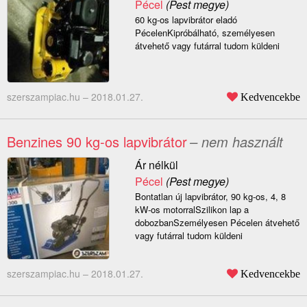
Pécel
(Pest megye)
60 kg-os lapvibrátor eladó
PécelenKipróbálható, személyesen
átvehető vagy futárral tudom küldeni
szerszampiac.hu –
2018.01.27.
Kedvencekbe
Benzines 90 kg-os lapvibrátor
– nem használt
Ár nélkül
Pécel
(Pest megye)
Bontatlan új lapvibrátor, 90 kg-os, 4, 8
kW-os motorralSzilikon lap a
dobozbanSzemélyesen Pécelen átvehető
vagy futárral tudom küldeni
szerszampiac.hu –
2018.01.27.
Kedvencekbe