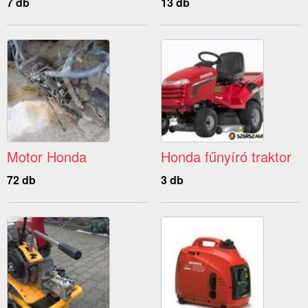
7 db
13 db
Motor Honda
Honda fűnyíró traktor
72 db
3 db