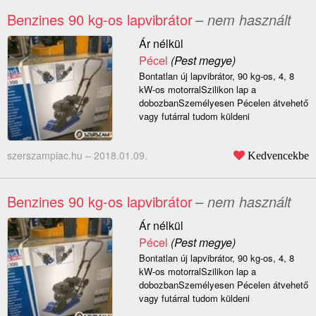
Benzines 90 kg-os lapvibrátor
– nem használt
Ár nélkül
Pécel
(Pest megye)
Bontatlan új lapvibrátor, 90 kg-os, 4, 8
kW-os motorralSzilikon lap a
dobozbanSzemélyesen Pécelen átvehető
vagy futárral tudom küldeni
szerszampiac.hu –
2018.01.09.
Kedvencekbe
Benzines 90 kg-os lapvibrátor
– nem használt
Ár nélkül
Pécel
(Pest megye)
Bontatlan új lapvibrátor, 90 kg-os, 4, 8
kW-os motorralSzilikon lap a
dobozbanSzemélyesen Pécelen átvehető
vagy futárral tudom küldeni