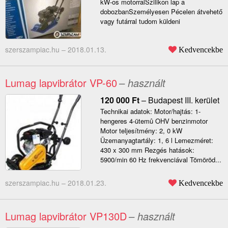
kW-os motorralSzilikon lap a
dobozbanSzemélyesen Pécelen átvehető
vagy futárral tudom küldeni
szerszampiac.hu –
2018.01.13.
Kedvencekbe
Lumag lapvibrátor VP-60
– használt
120 000
Ft
–
Budapest III. kerület
Technikai adatok: Motor/hajtás: 1-
hengeres 4-ütemû OHV benzinmotor
Motor teljesítmény: 2, 0 kW
Üzemanyagtartály: 1, 6 l Lemezméret:
430 x 300 mm Rezgés hatások:
5900/min 60 Hz frekvenciával Tömöröd...
szerszampiac.hu –
2018.01.23.
Kedvencekbe
Lumag lapvibrátor VP130D
– használt