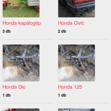
Honda kapálogép
Honda Civic
3 db
2 db
Honda Dio
Honda 125
1 db
1 db