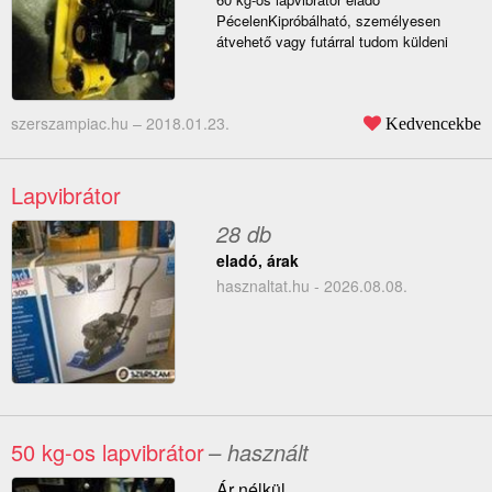
PécelenKipróbálható, személyesen
átvehető vagy futárral tudom küldeni
szerszampiac.hu –
2018.01.23.
Kedvencekbe
Lapvibrátor
28 db
eladó, árak
hasznaltat.hu - 2026.08.08.
50 kg-os lapvibrátor
– használt
Ár nélkül