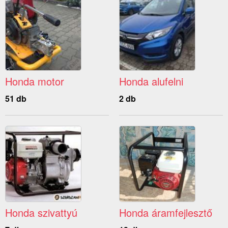
Honda motor
Honda alufelni
51 db
2 db
Honda szivattyú
Honda áramfejlesztő