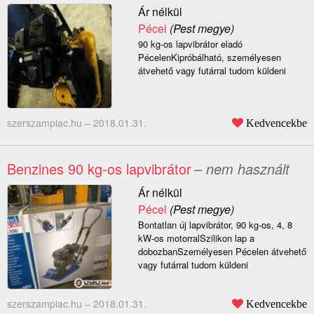
Ár nélkül
Pécel
(Pest megye)
90 kg-os lapvibrátor eladó
PécelenKipróbálható, személyesen
átvehető vagy futárral tudom küldeni
szerszampiac.hu –
2018.01.31.
Kedvencekbe
Benzines 90 kg-os lapvibrátor
– nem használt
Ár nélkül
Pécel
(Pest megye)
Bontatlan új lapvibrátor, 90 kg-os, 4, 8
kW-os motorralSzilikon lap a
dobozbanSzemélyesen Pécelen átvehető
vagy futárral tudom küldeni
szerszampiac.hu –
2018.01.31.
Kedvencekbe