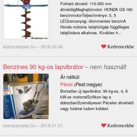
Fúrható átmérő: 110-350 mm
átmérőigMeghajtómotor: HONDA GX-160
benzinmotorTeljesítménye: 5, 5
LEÜzemanyag: ólommentes benzinA
Honda motoros talajfúrógép függőleges
talajfúrásra alkalmas. Kiválóan h...
szerszampiac.hu –
2018.02.04.
Kedvencekbe
Benzines 90 kg-os lapvibrátor
– nem használt
Ár nélkül
Pécel
(Pest megye)
Bontatlan új lapvibrátor, 90 kg-os, 4, 8
kW-os motorralSzilikon lap a
dobozbanSzemélyesen Pécelen átvehető
vagy futárral tudom küldeni
szerszampiac.hu –
2018.01.07.
Kedvencekbe