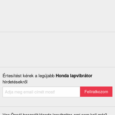
Értesítést kérek a legújabb
Honda lapvibrátor
hirdetésekről
Van Önnél használt Honda lapvibrátor, ami nem kell már?