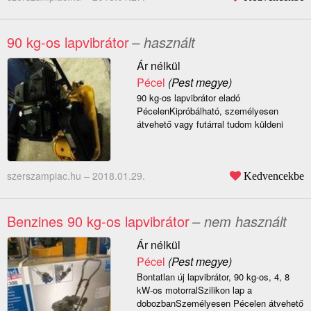
90 kg-os lapvibrátor
– használt
Ár nélkül
Pécel
(Pest megye)
90 kg-os lapvibrátor eladó
PécelenKipróbálható, személyesen
átvehető vagy futárral tudom küldeni
szerszampiac.hu –
2018.01.29.
Kedvencekbe
Benzines 90 kg-os lapvibrátor
– nem használt
Ár nélkül
Pécel
(Pest megye)
Bontatlan új lapvibrátor, 90 kg-os, 4, 8
kW-os motorralSzilikon lap a
dobozbanSzemélyesen Pécelen átvehető