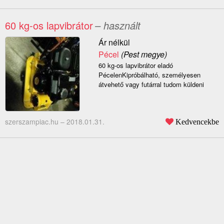
60 kg-os lapvibrátor
– használt
Ár nélkül
Pécel
(Pest megye)
60 kg-os lapvibrátor eladó
PécelenKipróbálható, személyesen
átvehető vagy futárral tudom küldeni
szerszampiac.hu –
2018.01.31.
Kedvencekbe