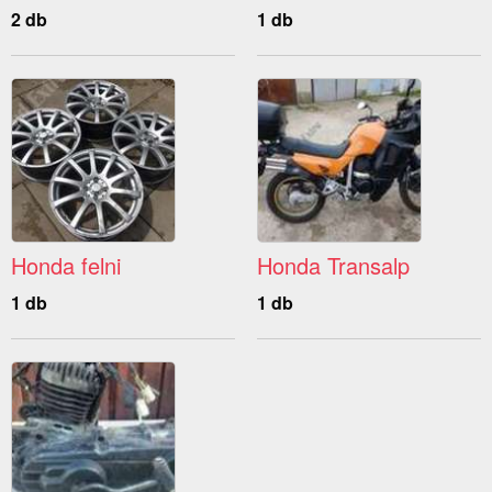
2 db
1 db
Honda felni
Honda Transalp
1 db
1 db