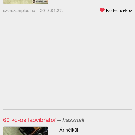
szerszampiac.hu –
2018.01.27.
Kedvencekbe
60 kg-os lapvibrátor
– használt
Ár nélkül