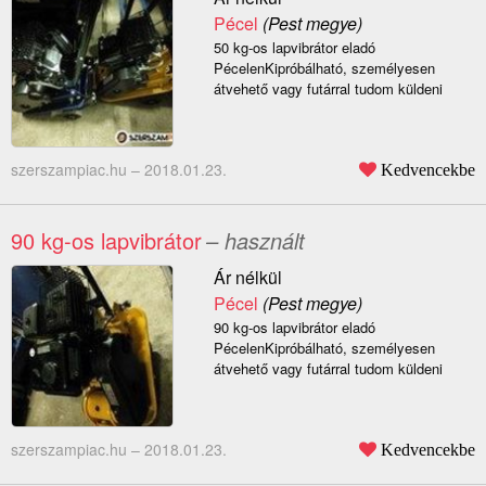
Pécel
(Pest megye)
50 kg-os lapvibrátor eladó
PécelenKipróbálható, személyesen
átvehető vagy futárral tudom küldeni
szerszampiac.hu –
2018.01.23.
Kedvencekbe
90 kg-os lapvibrátor
– használt
Ár nélkül
Pécel
(Pest megye)
90 kg-os lapvibrátor eladó
PécelenKipróbálható, személyesen
átvehető vagy futárral tudom küldeni
szerszampiac.hu –
2018.01.23.
Kedvencekbe