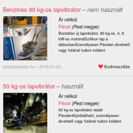
Benzines 90 kg-os lapvibrátor
– nem használt
Ár nélkül
Pécel
(Pest megye)
Bontatlan új lapvibrátor, 90 kg-os, 4, 8
kW-os motorralSzilikon lap a
dobozbanSzemélyesen Pécelen átvehető
vagy futárral tudom küldeni
szerszampiac.hu –
2018.01.23.
Kedvencekbe
50 kg-os lapvibrátor
– használt
Ár nélkül
Pécel
(Pest megye)
50 kg-os lapvibrátor eladó
PécelenKipróbálható, személyesen
átvehető vagy futárral tudom küldeni