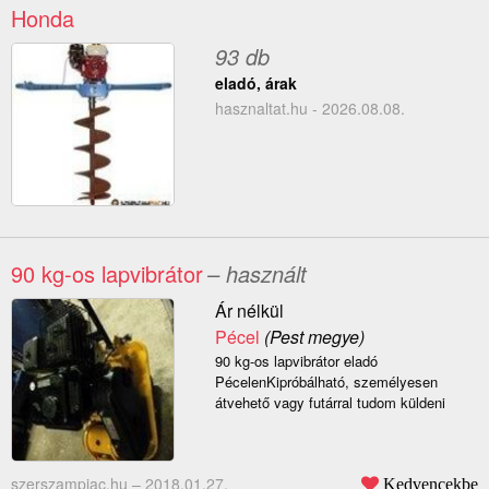
Honda
93 db
eladó, árak
hasznaltat.hu - 2026.08.08.
90 kg-os lapvibrátor
– használt
Ár nélkül
Pécel
(Pest megye)
90 kg-os lapvibrátor eladó
PécelenKipróbálható, személyesen
átvehető vagy futárral tudom küldeni
szerszampiac.hu –
2018.01.27.
Kedvencekbe