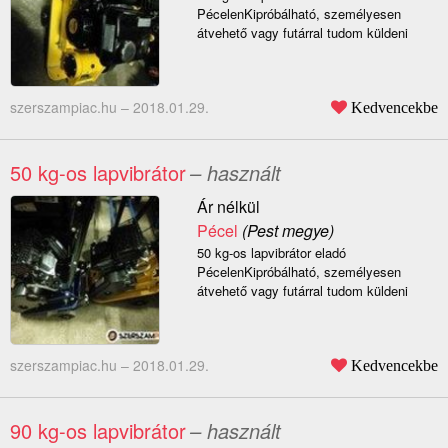
PécelenKipróbálható, személyesen
átvehető vagy futárral tudom küldeni
szerszampiac.hu –
2018.01.29.
Kedvencekbe
50 kg-os lapvibrátor
– használt
Ár nélkül
Pécel
(Pest megye)
50 kg-os lapvibrátor eladó
PécelenKipróbálható, személyesen
átvehető vagy futárral tudom küldeni
szerszampiac.hu –
2018.01.29.
Kedvencekbe
90 kg-os lapvibrátor
– használt