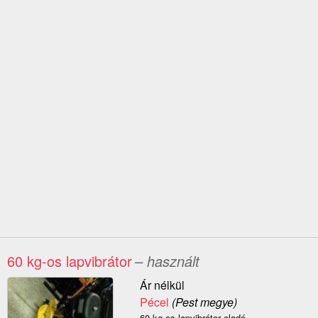
60 kg-os lapvibrátor
– használt
Ár nélkül
Pécel
(Pest megye)
60 kg-os lapvibrátor eladó