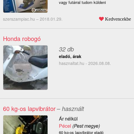
vagy futárral tudom küldeni
szerszampiac.hu –
2018.01.29.
Kedvencekbe
Honda robogó
32 db
eladó, árak
hasznaltat.hu - 2026.08.08.
60 kg-os lapvibrátor
– használt
Ár nélkül
Pécel
(Pest megye)
60 kg-os lapvibrátor eladó