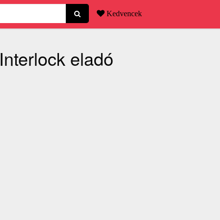
Kedvencek
nterlock eladó