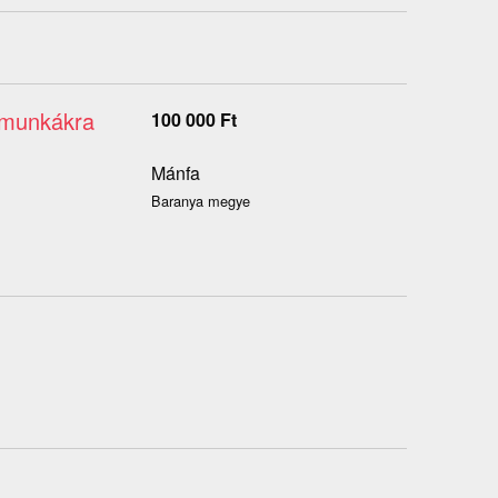
i munkákra
100 000
Ft
Mánfa
Baranya megye