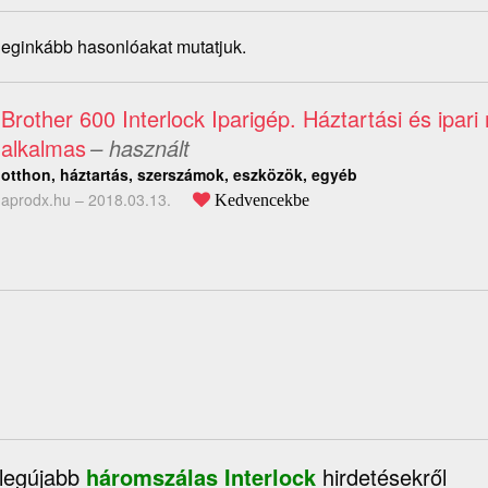
 leginkább hasonlóakat mutatjuk.
Brother 600 Interlock Iparigép. Háztartási és ipar
alkalmas
– használt
otthon, háztartás, szerszámok, eszközök, egyéb
aprodx.hu –
2018.03.13.
Kedvencekbe
 legújabb
háromszálas Interlock
hirdetésekről