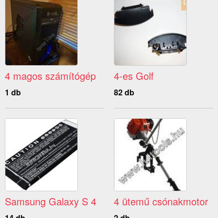
4 magos számítógép
4-es Golf
1 db
82 db
Samsung Galaxy S 4
4 ütemű csónakmotor
14 db
2 db