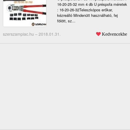
16-20-25-32 mm 4 db U préspofa méretek
: 16-20-26-32Teleszkópos erőkar,
kézreálló Mindenütt használható, fej
fölött, sz...
szerszampiac.hu –
2018.01.31.
Kedvencekbe