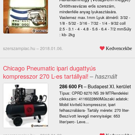
Öntöttvasvázas erős szerszám,
mindenféle anyag lyukasztására.
Vaslemez max.1mm Lyuk átmérő: 3/32 -
1/8 - 5/32 - 3/16 - 7/32 - 1/4 - 9/32 coll
2.5 - 3.1 - 4 - 4.8 - 5.6 - 6.4 - 7/2 mmSúly
: kb- 2kg
szerszampiac.hu –
2018.01.06.
Kedvencekbe
Chicago Pneumatic ipari dugattyús
kompresszor 270 L-es tartállyal!
– használt
286 600
Ft
–
Budapest XI. kerület
Típus: CPRD 6270 NS 39 MTRendelési
cikkszám: 4116022860Műszaki adatok:
Mobil kivitelű kompresszor, ipari
felhasználásra- Tartály mérete: 270 liter-
Beszívott levegő mennyisége: 653
liter/perc- Leve...