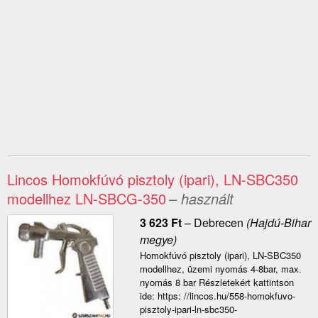
Lincos Homokfúvó pisztoly (ipari), LN-SBC350
modellhez LN-SBCG-350
– használt
3 623
Ft
–
Debrecen
(Hajdú-Bihar
megye)
Homokfúvó pisztoly (ipari), LN-SBC350
modellhez, üzemi nyomás 4-8bar, max.
nyomás 8 bar Részletekért kattintson
ide: https: //lincos.hu/558-homokfuvo-
pisztoly-ipari-ln-sbc350-