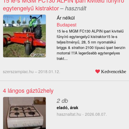
15 le-s MGM FC130 ALPIN ipari kivitelű fűnyíró
egytengelyű kistraktor
– használt
Ár nélkül
Budapest
15 le-s MGM FC130 ALPIN ipari kivitelű
fűnyíró egytengelyű kistraktor15 le-s
teljesítményű, 28, 5 nm nyomatékú
briggs & stratton 2100 típusú ipari benzin
motorral !!!A legerősebb egytengelyes
trakt...
szerszampiac.hu –
2018.01.12.
Kedvencekbe
4 lángos gáztűzhely
2 db
eladó, árak
hasznaltat.hu - 2026.08.07.