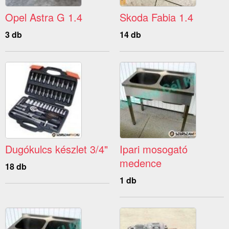
Opel Astra G 1.4
Skoda Fabia 1.4
3 db
14 db
Dugókulcs készlet 3/4"
Ipari mosogató
medence
18 db
1 db