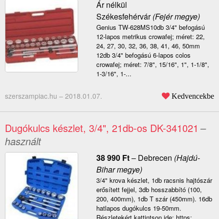
Ár nélkül
Székesfehérvár
(Fejér megye)
Genius TW-628MS10db 3/4" befogású
12-lapos metrikus crowafej; méret: 22,
24, 27, 30, 32, 36, 38, 41, 46, 50mm
12db 3/4" befogású 6-lapos colos
crowafej; méret: 7/8", 15/16", 1", 1-1/8",
1-3/16", 1-...
szerszampiac.hu –
2018.01.07.
Kedvencekbe
Dugókulcs készlet, 3/4", 21db-os DK-341021
–
használt
38 990
Ft
–
Debrecen
(Hajdú-
Bihar megye)
3/4" krova készlet, 1db racsnis hajtószár
erősített fejjel, 3db hosszabbító (100,
200, 400mm), 1db T szár (450mm). 16db
hatlapos dugókulcs 19-50mm.
Részletekért kattintson ide: https: