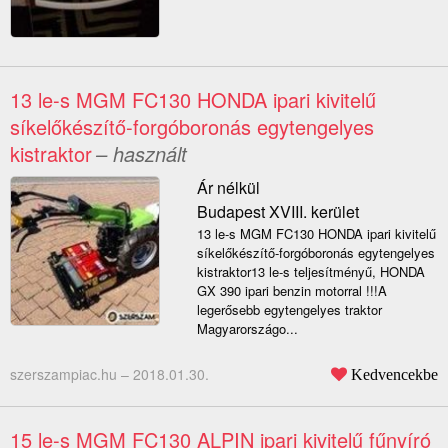
13 le-s MGM FC130 HONDA ipari kivitelű
síkelőkészítő-forgóboronás egytengelyes
kistraktor
– használt
Ár nélkül
Budapest XVIII. kerület
13 le-s MGM FC130 HONDA ipari kivitelű
síkelőkészítő-forgóboronás egytengelyes
kistraktor13 le-s teljesítményű, HONDA
GX 390 ipari benzin motorral !!!A
legerősebb egytengelyes traktor
Magyarországo...
szerszampiac.hu –
2018.01.30.
Kedvencekbe
15 le-s MGM FC130 ALPIN ipari kivitelű fűnyíró