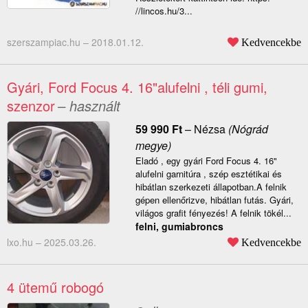
//lincos.hu/3...
szerszampiac.hu –
2018.01.12.
Kedvencekbe
Gyári, Ford Focus 4. 16"alufelni , téli gumi,
szenzor
– használt
59 990
Ft
–
Nézsa
(Nógrád
megye)
Eladó , egy gyári Ford Focus 4. 16"
alufelni garnitúra , szép esztétikai és
hibátlan szerkezeti állapotban.A felnik
gépen ellenőrizve, hibátlan futás. Gyári,
világos grafit fényezés! A felnik tökél...
felni, gumiabroncs
lxo.hu –
2025.03.26.
Kedvencekbe
4 ütemű robogó