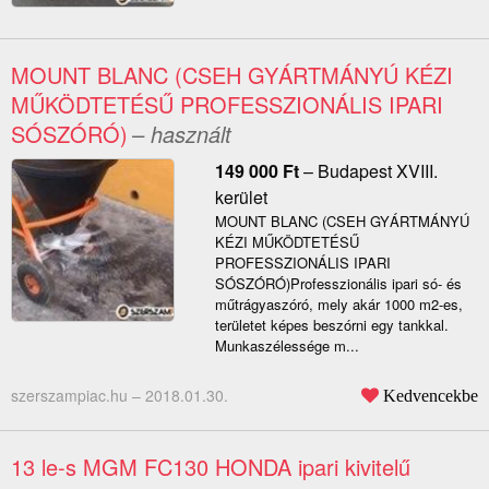
MOUNT BLANC (CSEH GYÁRTMÁNYÚ KÉZI
MŰKÖDTETÉSŰ PROFESSZIONÁLIS IPARI
SÓSZÓRÓ)
– használt
149 000
Ft
–
Budapest XVIII.
kerület
MOUNT BLANC (CSEH GYÁRTMÁNYÚ
KÉZI MŰKÖDTETÉSŰ
PROFESSZIONÁLIS IPARI
SÓSZÓRÓ)Professzionális ipari só- és
műtrágyaszóró, mely akár 1000 m2-es,
területet képes beszórni egy tankkal.
Munkaszélessége m...
szerszampiac.hu –
2018.01.30.
Kedvencekbe
13 le-s MGM FC130 HONDA ipari kivitelű