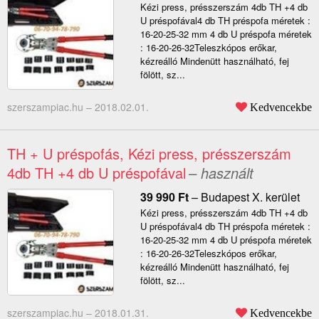
Kézi press, présszerszám 4db TH +4 db
U préspofával4 db TH préspofa méretek :
16-20-25-32 mm 4 db U préspofa méretek
: 16-20-26-32Teleszkópos erőkar,
kézreálló Mindenütt használható, fej
fölött, sz...
szerszampiac.hu –
2018.02.01.
Kedvencekbe
TH + U préspofás, Kézi press, présszerszám
4db TH +4 db U préspofával
– használt
39 990
Ft
–
Budapest X. kerület
Kézi press, présszerszám 4db TH +4 db
U préspofával4 db TH préspofa méretek :
16-20-25-32 mm 4 db U préspofa méretek
: 16-20-26-32Teleszkópos erőkar,
kézreálló Mindenütt használható, fej
fölött, sz...
szerszampiac.hu –
2018.01.31.
Kedvencekbe