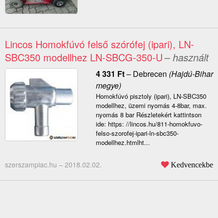
Lincos Homokfúvó felső szórófej (ipari), LN-
SBC350 modellhez LN-SBCG-350-U
– használt
4 331
Ft
–
Debrecen
(Hajdú-Bihar
megye)
Homokfúvó pisztoly (ipari), LN-SBC350
modellhez, üzemi nyomás 4-8bar, max.
nyomás 8 bar Részletekért kattintson
ide: https: //lincos.hu/811-homokfuvo-
felso-szorofej-ipari-ln-sbc350-
modellhez.htmlht...
szerszampiac.hu –
2018.02.02.
Kedvencekbe