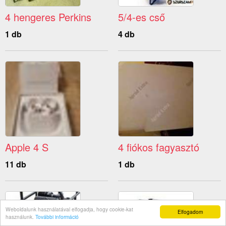
4 hengeres Perkins
5/4-es cső
1 db
4 db
Apple 4 S
4 fiókos fagyasztó
11 db
1 db
Weboldalunk használatával elfogadja, hogy cookie-kat
Elfogadom
használunk.
További információ