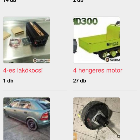
4-es lakókocsi
4 hengeres motor
1 db
27 db