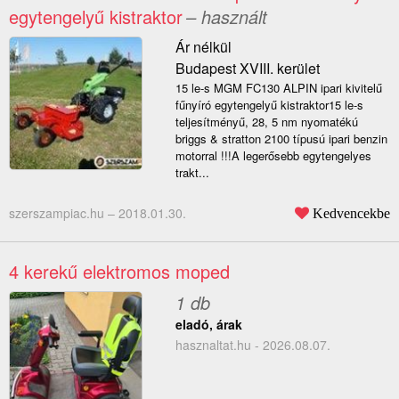
egytengelyű kistraktor
– használt
Ár nélkül
Budapest XVIII. kerület
15 le-s MGM FC130 ALPIN ipari kivitelű
fűnyíró egytengelyű kistraktor15 le-s
teljesítményű, 28, 5 nm nyomatékú
briggs & stratton 2100 típusú ipari benzin
motorral !!!A legerősebb egytengelyes
trakt...
szerszampiac.hu –
2018.01.30.
Kedvencekbe
4 kerekű elektromos moped
1 db
eladó, árak
hasznaltat.hu - 2026.08.07.