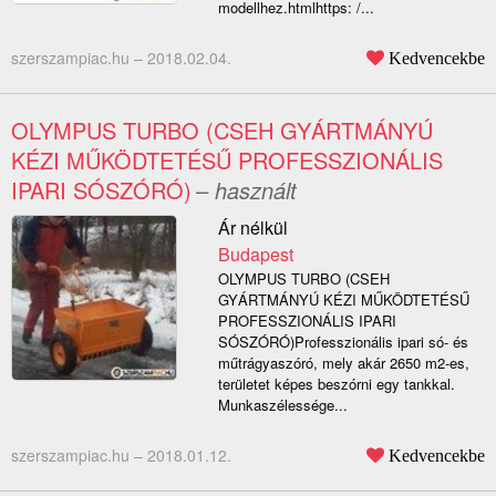
modellhez.htmlhttps: /...
szerszampiac.hu –
2018.02.04.
Kedvencekbe
OLYMPUS TURBO (CSEH GYÁRTMÁNYÚ
KÉZI MŰKÖDTETÉSŰ PROFESSZIONÁLIS
IPARI SÓSZÓRÓ)
– használt
Ár nélkül
Budapest
OLYMPUS TURBO (CSEH
GYÁRTMÁNYÚ KÉZI MŰKÖDTETÉSŰ
PROFESSZIONÁLIS IPARI
SÓSZÓRÓ)Professzionális ipari só- és
műtrágyaszóró, mely akár 2650 m2-es,
területet képes beszórni egy tankkal.
Munkaszélessége...
szerszampiac.hu –
2018.01.12.
Kedvencekbe