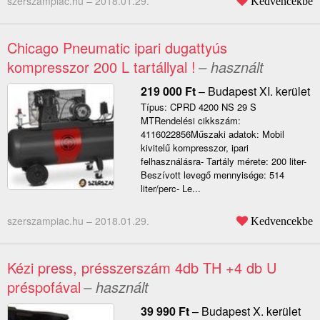
szerszampiac.hu –
2018.01.29.
Kedvencekbe
Chicago Pneumatic ipari dugattyús
kompresszor 200 L tartállyal !
– használt
219 000
Ft
–
Budapest XI. kerület
Típus: CPRD 4200 NS 29 S
MTRendelési cikkszám:
4116022856Műszaki adatok: Mobil
kivitelű kompresszor, ipari
felhasználásra- Tartály mérete: 200 liter-
Beszívott levegő mennyisége: 514
liter/perc- Le...
szerszampiac.hu –
2018.01.29.
Kedvencekbe
Kézi press, présszerszám 4db TH +4 db U
préspofával
– használt
39 990
Ft
–
Budapest X. kerület