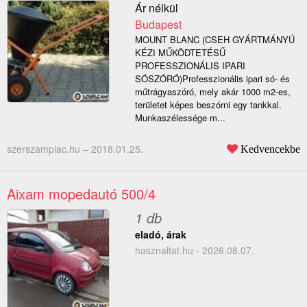
Ár nélkül
Budapest
MOUNT BLANC (CSEH GYÁRTMÁNYÚ
KÉZI MŰKÖDTETÉSŰ
PROFESSZIONÁLIS IPARI
SÓSZÓRÓ)Professzionális ipari só- és
műtrágyaszóró, mely akár 1000 m2-es,
területet képes beszórni egy tankkal.
Munkaszélessége m...
szerszampiac.hu –
2018.01.25.
Kedvencekbe
Aixam mopedautó 500/4
1 db
eladó, árak
hasznaltat.hu - 2026.08.07.