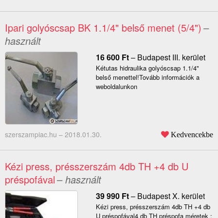
Ipari golyóscsap BK 1.1/4" belső menet (5/4")
–
használt
16 600
Ft
–
Budapest III. kerület
Kétutas hidraulika golyóscsap 1.1/4"
belső menettel!Tovább információk a
weboldalunkon
szerszampiac.hu –
2018.01.30.
Kedvencekbe
Kézi press, présszerszám 4db TH +4 db U
préspofával
– használt
39 990
Ft
–
Budapest X. kerület
Kézi press, présszerszám 4db TH +4 db
U préspofával4 db TH préspofa méretek :