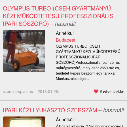
OLYMPUS TURBO (CSEH GYÁRTMÁNYÚ
KÉZI MŰKÖDTETÉSŰ PROFESSZIONÁLIS
IPARI SÓSZÓRÓ)
– használt
Ár nélkül
Budapest
OLYMPUS TURBO (CSEH
GYÁRTMÁNYÚ KÉZI MŰKÖDTETÉSŰ
PROFESSZIONÁLIS IPARI
SÓSZÓRÓ)Professzionális ipari só- és
műtrágyaszóró, mely akár 2650 m2-es,
területet képes beszórni egy tankkal.
Munkaszélessége...
szerszampiac.hu –
2018.01.25.
Kedvencekbe
IPARI KÉZI LYUKASZTÓ SZERSZÁM
– használt
Ár nélkül
Ábrahámhegy
(Veszprém megye)