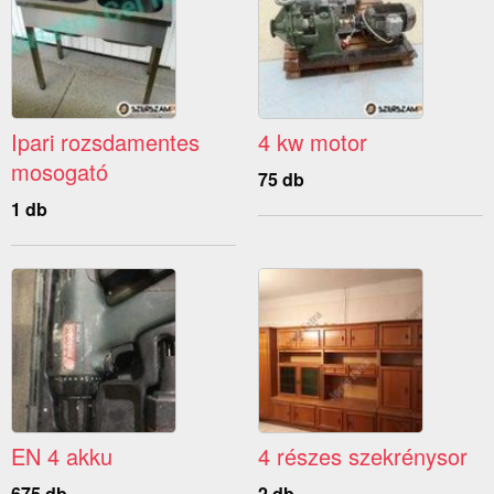
Ipari rozsdamentes
4 kw motor
mosogató
75 db
1 db
EN 4 akku
4 részes szekrénysor
675 db
2 db