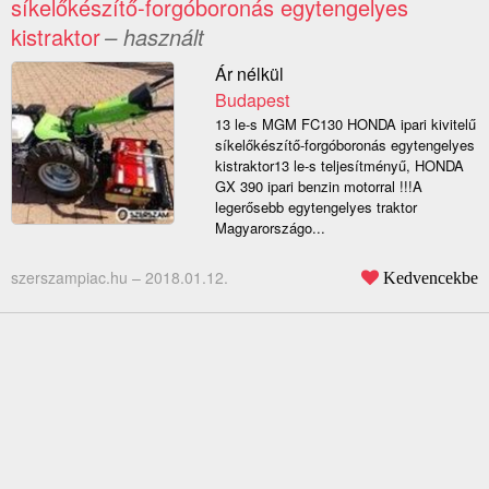
síkelőkészítő-forgóboronás egytengelyes
kistraktor
– használt
Ár nélkül
Budapest
13 le-s MGM FC130 HONDA ipari kivitelű
síkelőkészítő-forgóboronás egytengelyes
kistraktor13 le-s teljesítményű, HONDA
GX 390 ipari benzin motorral !!!A
legerősebb egytengelyes traktor
Magyarországo...
szerszampiac.hu –
2018.01.12.
Kedvencekbe