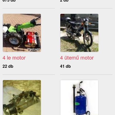
4 le motor
4 ütemű motor
22 db
41 db