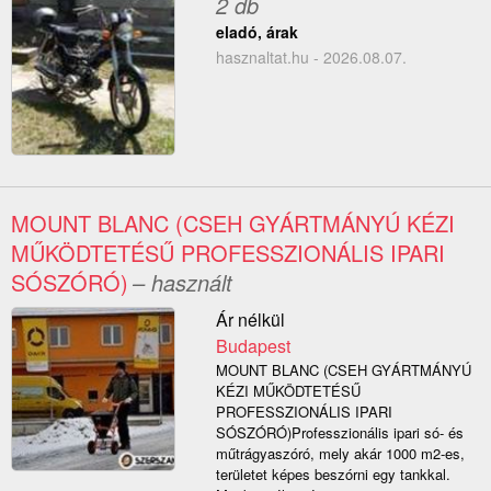
2 db
eladó, árak
hasznaltat.hu - 2026.08.07.
MOUNT BLANC (CSEH GYÁRTMÁNYÚ KÉZI
MŰKÖDTETÉSŰ PROFESSZIONÁLIS IPARI
SÓSZÓRÓ)
– használt
Ár nélkül
Budapest
MOUNT BLANC (CSEH GYÁRTMÁNYÚ
KÉZI MŰKÖDTETÉSŰ
PROFESSZIONÁLIS IPARI
SÓSZÓRÓ)Professzionális ipari só- és
műtrágyaszóró, mely akár 1000 m2-es,
területet képes beszórni egy tankkal.