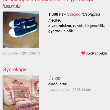
használt
1 000
Ft
–
Szeged
(Csongrád
megye)
divat, ruházat, ruhák, kiegészítők,
gyermek cipők
aprodx.hu –
2017.09.18.
Kedvencekbe
Gyerekágy
11 db
eladó, árak
hasznaltat.hu - 2026.08.06.