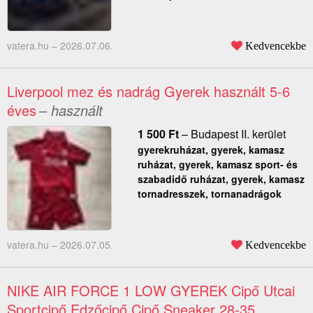
vatera.hu –
2026.07.06.
Kedvencekbe
Liverpool mez és nadrág Gyerek használt 5-6
éves
– használt
1 500
Ft
–
Budapest II. kerület
gyerekruházat, gyerek, kamasz
ruházat, gyerek, kamasz sport- és
szabadidő ruházat, gyerek, kamasz
tornadresszek, tornanadrágok
vatera.hu –
2026.07.05.
Kedvencekbe
NIKE AIR FORCE 1 LOW GYEREK Cipő Utcai
Sportcipő Edzőcipő Cipő Sneaker 28-35