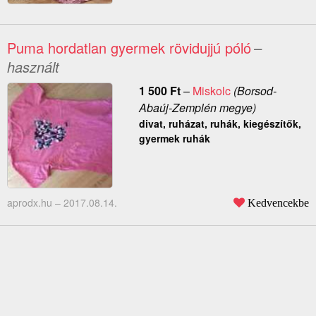
Puma hordatlan gyermek rövidujjú póló
–
használt
1 500
Ft
–
Miskolc
(Borsod-
Abaúj-Zemplén megye)
divat, ruházat, ruhák, kiegészítők,
gyermek ruhák
aprodx.hu –
2017.08.14.
Kedvencekbe