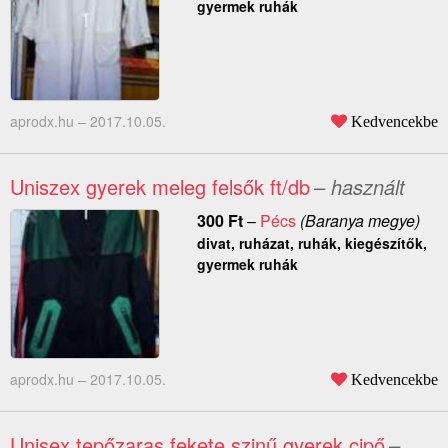
gyermek ruhák
aprodx.hu –
2017.10.05.
Kedvencekbe
Uniszex gyerek meleg felsők ft/db
– használt
300
Ft
–
Pécs
(Baranya megye)
divat, ruházat, ruhák, kiegészítők,
gyermek ruhák
aprodx.hu –
2017.10.05.
Kedvencekbe
Unisex tepőzaras fekete szinű gyerek cipő
–