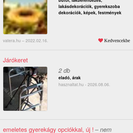
bútor, lakberendezés,
lakásdekorációk, gyerekszoba
dekorációk, képek, festmények
vatera.hu –
2022.02.16.
Kedvencekbe
Járókeret
2 db
eladó, árak
hasznaltat.hu - 2026.08.06.
emeletes gyerekágy opciókkal, új !
– nem