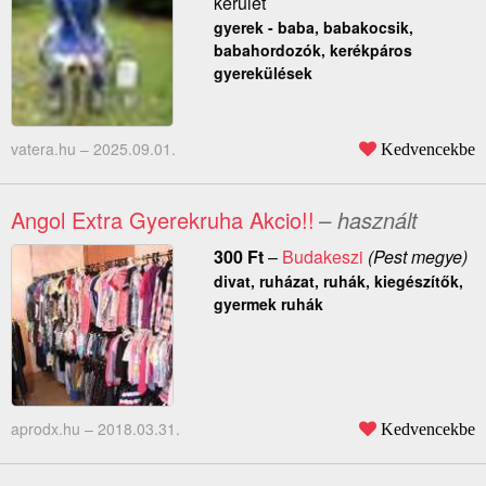
kerület
gyerek - baba, babakocsik,
babahordozók, kerékpáros
gyerekülések
vatera.hu –
2025.09.01.
Kedvencekbe
Angol Extra Gyerekruha Akcio!!
– használt
300
Ft
–
Budakeszi
(Pest megye)
divat, ruházat, ruhák, kiegészítők,
gyermek ruhák
aprodx.hu –
2018.03.31.
Kedvencekbe