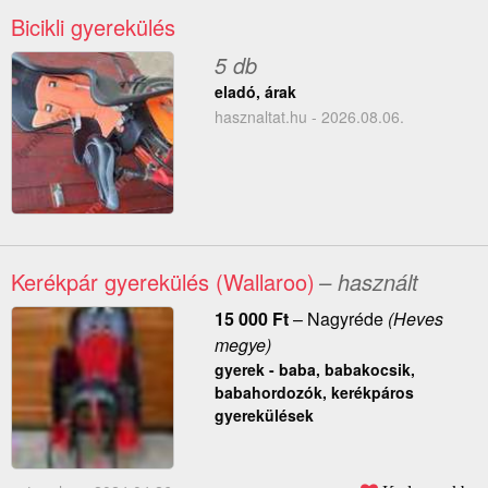
Bicikli gyerekülés
5 db
eladó, árak
hasznaltat.hu - 2026.08.06.
Kerékpár gyerekülés (Wallaroo)
– használt
15 000
Ft
–
Nagyréde
(Heves
megye)
gyerek - baba, babakocsik,
babahordozók, kerékpáros
gyerekülések