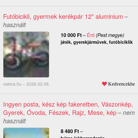
Futóbicikli, gyermek kerékpár 12" aluminium
–
használt
10 000
Ft
–
Érd
(Pest megye)
játék, gyerekjárművek, futóbiciklik
vatera.hu –
2026.02.08.
Kedvencekbe
Ingyen posta, kész kép fakeretben, Vászonkép,
Gyerek, Óvoda, Fészek, Rajz, Mese, kép
– nem
használt
8 480
Ft
–