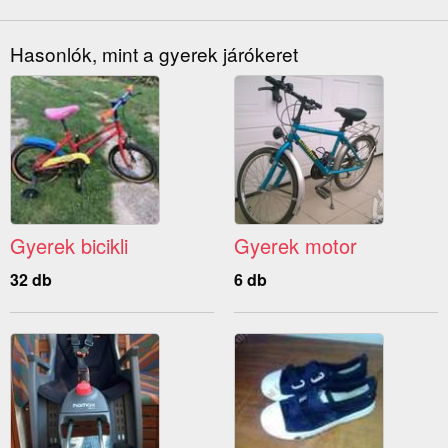
Hasonlók, mint a gyerek járókeret
Gyerek bicikli
Gyerek motor
32 db
6 db