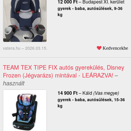
12 000
Ft
–
Budapest XI. kerület
gyerek - baba, autósülések, 9-36
kg
vatera.hu –
2026.03.15.
Kedvencekbe
TEAM TEX TIPE FIX autós gyerekülés, Disney
Frozen (Jégvarázs) mintával - LEÁRAZVA!
–
használt
14 900
Ft
–
Káld
(Vas megye)
gyerek - baba, autósülések, 15-36
kg