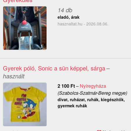
14 db
eladó, árak
hasznaltat.hu - 2026.08.06.
Gyerek póló, Sonic a sün képpel, sárga
–
használt
2 100
Ft
–
Nyíregyháza
(Szabolcs-Szatmár-Bereg megye)
divat, ruházat, ruhák, kiegészítők,
gyermek ruhák