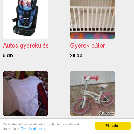
Autós gyerekülés
Gyerek bútor
5 db
28 db
Gyerek ruha
Gyerek bicikli 16"
Weboldalunk használatával elfogadja, hogy cookie-kat
Elfogadom
használunk.
További információ
174 db
7 db