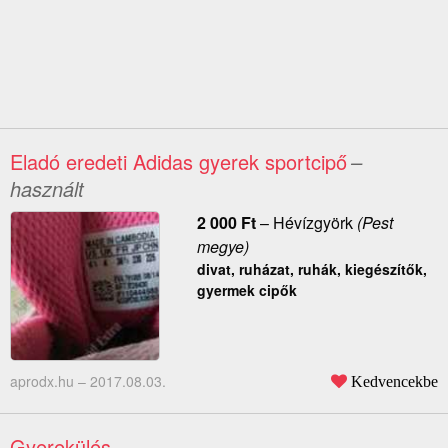
Eladó eredeti Adidas gyerek sportcipő
–
használt
2 000
Ft
–
Hévízgyörk
(Pest
megye)
divat, ruházat, ruhák, kiegészítők,
gyermek cipők
aprodx.hu –
2017.08.03.
Kedvencekbe
Gyerekülés