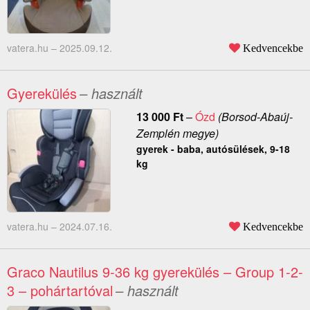
vatera.hu –
2025.09.12.
Kedvencekbe
Gyerekülés
– használt
13 000
Ft
–
Ózd
(Borsod-Abaúj-
Zemplén megye)
gyerek - baba, autósülések, 9-18
kg
vatera.hu –
2024.07.16.
Kedvencekbe
Graco Nautilus 9-36 kg gyerekülés – Group 1-2-
3 – pohártartóval
– használt