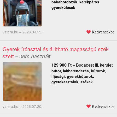
babahordozók, kerékpáros
gyerekülések
vatera.hu –
2026.04.15.
Kedvencekbe
Gyerek íróasztal és állítható magasságú szék
szett
– nem használt
129 900
Ft
–
Budapest III. kerület
bútor, lakberendezés, bútorok,
ifjúsági, gyerekbútorok,
gyerekasztalok, székek
vatera.hu –
2026.07.20.
Kedvencekbe