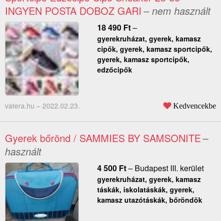
INGYEN POSTA DOBOZ GARI
– nem használt
18 490
Ft
–
gyerekruházat, gyerek, kamasz
cipők, gyerek, kamasz sportcipők,
gyerek, kamasz sportcipők,
edzőcipők
vatera.hu –
2022.02.23.
Kedvencekbe
Gyerek bőrönd / SAMMIES BY SAMSONITE
–
használt
4 500
Ft
–
Budapest III. kerület
gyerekruházat, gyerek, kamasz
táskák, iskolatáskák, gyerek,
kamasz utazótáskák, bőröndök