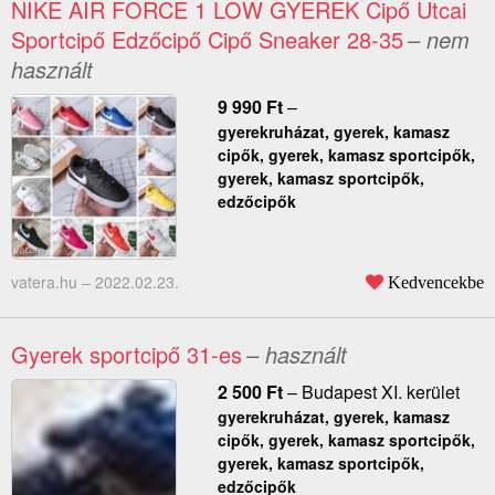
NIKE AIR FORCE 1 LOW GYEREK Cipő Utcai
Sportcipő Edzőcipő Cipő Sneaker 28-35
– nem
használt
9 990
Ft
–
gyerekruházat, gyerek, kamasz
cipők, gyerek, kamasz sportcipők,
gyerek, kamasz sportcipők,
edzőcipők
vatera.hu –
2022.02.23.
Kedvencekbe
Gyerek sportcipő 31-es
– használt
2 500
Ft
–
Budapest XI. kerület
gyerekruházat, gyerek, kamasz
cipők, gyerek, kamasz sportcipők,
gyerek, kamasz sportcipők,
edzőcipők