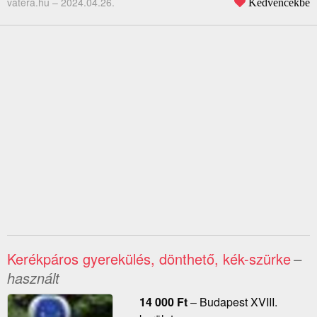
vatera.hu –
2024.04.26.
Kedvencekbe
Kerékpáros gyerekülés, dönthető, kék-szürke
–
használt
14 000
Ft
–
Budapest XVIII.