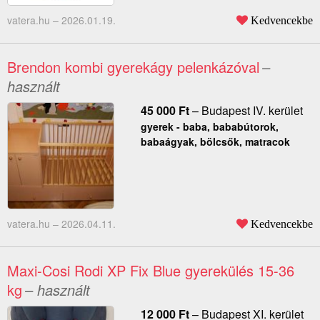
vatera.hu –
2026.01.19.
Kedvencekbe
Brendon kombi gyerekágy pelenkázóval
–
használt
45 000
Ft
–
Budapest IV. kerület
gyerek - baba, bababútorok,
babaágyak, bölcsők, matracok
vatera.hu –
2026.04.11.
Kedvencekbe
Maxi-Cosi Rodi XP Fix Blue gyerekülés 15-36
kg
– használt
12 000
Ft
–
Budapest XI. kerület