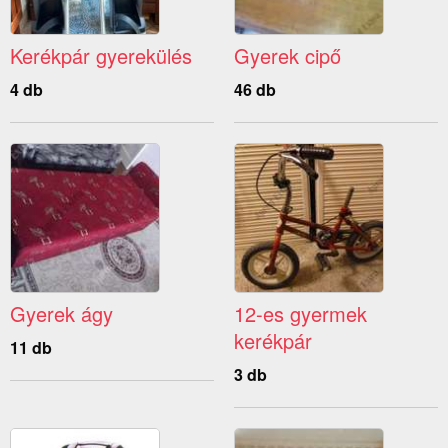
Kerékpár gyerekülés
Gyerek cipő
4 db
46 db
Gyerek ágy
12-es gyermek
kerékpár
11 db
3 db