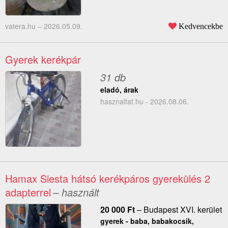
vatera.hu –
2026.05.09.
Kedvencekbe
Gyerek kerékpár
31 db
eladó, árak
hasznaltat.hu - 2026.08.06.
Hamax Siesta hátsó kerékpáros gyerekülés 2
adapterrel
– használt
20 000
Ft
–
Budapest XVI. kerület
gyerek - baba, babakocsik,