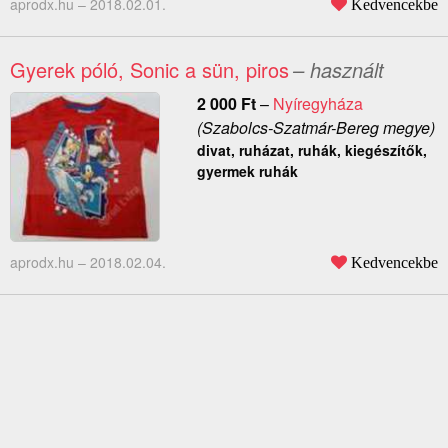
aprodx.hu –
2018.02.01.
Kedvencekbe
Gyerek póló, Sonic a sün, piros
– használt
2 000
Ft
–
Nyíregyháza
(Szabolcs-Szatmár-Bereg megye)
divat, ruházat, ruhák, kiegészítők,
gyermek ruhák
aprodx.hu –
2018.02.04.
Kedvencekbe