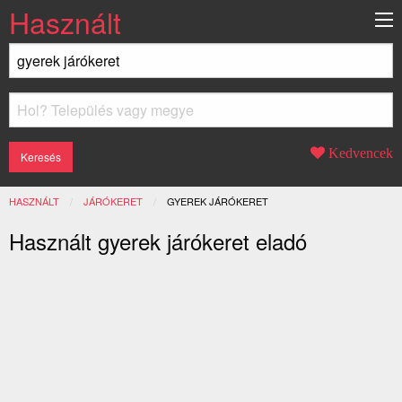
Használt
Kedvencek
HASZNÁLT
JÁRÓKERET
JELENLEGI:
GYEREK JÁRÓKERET
Használt gyerek járókeret eladó