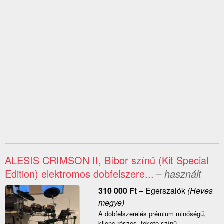
ALESIS CRIMSON II, Bíbor színű (Kit Special
Edition) elektromos dobfelszere...
– használt
310 000
Ft
–
Egerszalók
(Heves
megye)
A dobfelszerelés prémium minőségű,
kilenc részes, fekete színű