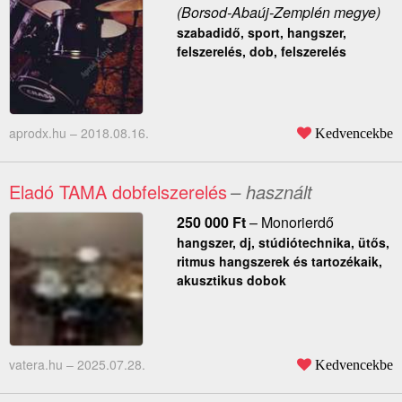
(Borsod-Abaúj-Zemplén megye)
szabadidő, sport, hangszer,
felszerelés, dob, felszerelés
aprodx.hu –
2018.08.16.
Kedvencekbe
Eladó TAMA dobfelszerelés
– használt
250 000
Ft
–
Monorierdő
hangszer, dj, stúdiótechnika, ütős,
ritmus hangszerek és tartozékaik,
akusztikus dobok
vatera.hu –
2025.07.28.
Kedvencekbe