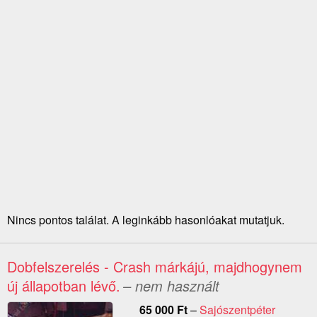
Nincs pontos találat. A leginkább hasonlóakat mutatjuk.
Dobfelszerelés - Crash márkájú, majdhogynem
új állapotban lévő.
– nem használt
65 000
Ft
–
Sajószentpéter