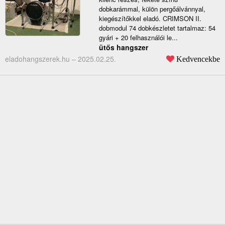
dobkarámmal, külön pergőálvánnyal,
kiegészítőkkel eladó. CRIMSON II.
dobmodul 74 dobkészletet tartalmaz: 54
gyári + 20 felhasználói le...
ütős hangszer
eladohangszerek.hu –
2025.02.25.
Kedvencekbe