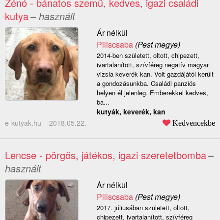
Zénó - bánatos szemű, kedves, igazi családi
kutya
– használt
Ár nélkül
Piliscsaba
(Pest megye)
2014-ben született, oltott, chipezett,
ivartalanított, szívféreg negatív magyar
vizsla keverék kan. Volt gazdájától került
a gondozásunkba. Családi panziós
helyen él jelenleg. Emberekkel kedves,
ba...
kutyák, keverék, kan
e-kutyak.hu –
2018.05.22.
Kedvencekbe
Lencse - pörgős, játékos, igazi szeretetbomba
–
használt
Ár nélkül
Piliscsaba
(Pest megye)
2017. júliusában született, oltott,
chipezett, ivartalanított, szívféreg