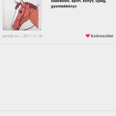
szabadidő, sport, könyv, újság,
gyermekkönyv
aprodx.hu –
2017.11.19.
Kedvencekbe