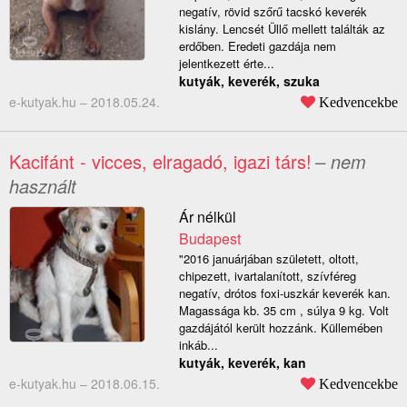
negatív, rövid szőrű tacskó keverék
kislány. Lencsét Üllő mellett találták az
erdőben. Eredeti gazdája nem
jelentkezett érte...
kutyák, keverék, szuka
e-kutyak.hu –
2018.05.24.
Kedvencekbe
Kacifánt - vicces, elragadó, igazi társ!
– nem
használt
Ár nélkül
Budapest
"2016 januárjában született, oltott,
chipezett, ivartalanított, szívféreg
negatív, drótos foxi-uszkár keverék kan.
Magassága kb. 35 cm , súlya 9 kg. Volt
gazdájától került hozzánk. Küllemében
inkáb...
kutyák, keverék, kan
e-kutyak.hu –
2018.06.15.
Kedvencekbe