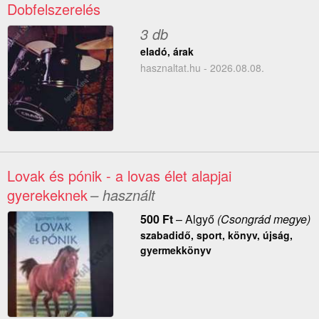
Dobfelszerelés
3 db
eladó, árak
hasznaltat.hu - 2026.08.08.
Lovak és pónik - a lovas élet alapjai
gyerekeknek
– használt
500
Ft
–
Algyő
(Csongrád megye)
szabadidő, sport, könyv, újság,
gyermekkönyv