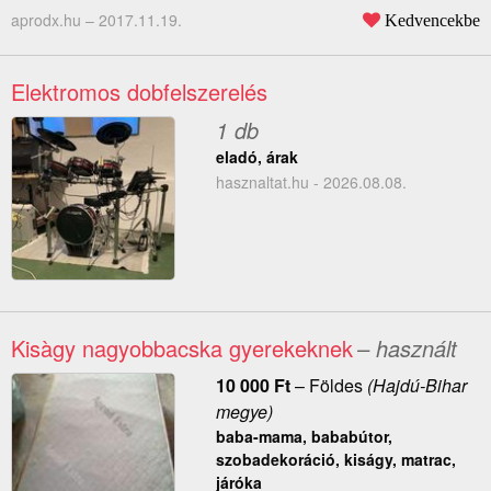
aprodx.hu –
2017.11.19.
Kedvencekbe
Elektromos dobfelszerelés
1 db
eladó, árak
hasznaltat.hu - 2026.08.08.
Kisàgy nagyobbacska gyerekeknek
– használt
10 000
Ft
–
Földes
(Hajdú-Bihar
megye)
baba-mama, bababútor,
szobadekoráció, kiságy, matrac,
járóka