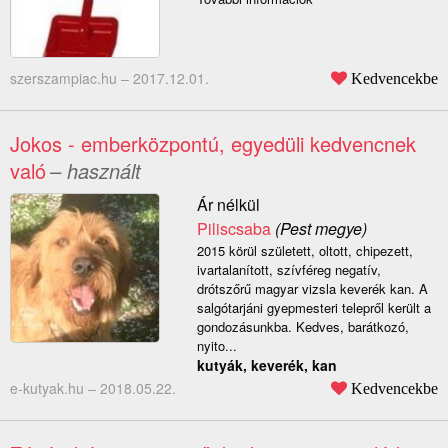
szerszampiac.hu –
2017.12.01.
Kedvencekbe
Jokos - emberközpontú, egyedüli kedvencnek
való
– használt
Ár nélkül
Piliscsaba
(Pest megye)
2015 körül született, oltott, chipezett,
ivartalanított, szívféreg negatív,
drótszőrű magyar vizsla keverék kan. A
salgótarjáni gyepmesteri telepről került a
gondozásunkba. Kedves, barátkozó,
nyito...
kutyák, keverék, kan
e-kutyak.hu –
2018.05.22.
Kedvencekbe