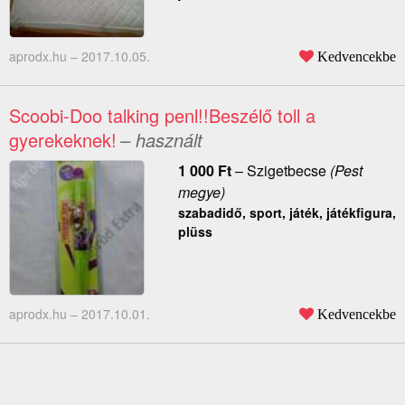
aprodx.hu –
2017.10.05.
Kedvencekbe
Scoobi-Doo talking penl!!Beszélő toll a
gyerekeknek!
– használt
1 000
Ft
–
Szigetbecse
(Pest
megye)
szabadidő, sport, játék, játékfigura,
plüss
aprodx.hu –
2017.10.01.
Kedvencekbe