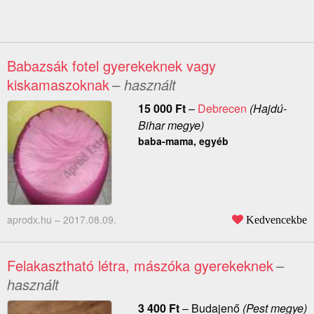
Babazsák fotel gyerekeknek vagy
kiskamaszoknak
– használt
15 000
Ft
–
Debrecen
(Hajdú-
Bihar megye)
baba-mama, egyéb
aprodx.hu –
2017.08.09.
Kedvencekbe
Felakasztható létra, mászóka gyerekeknek
–
használt
3 400
Ft
–
Budajenő
(Pest megye)