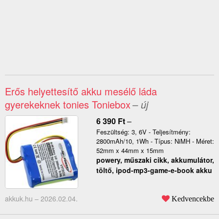
Erős helyettesítő akku mesélő láda
gyerekeknek tonies Toniebox
– új
6 390
Ft
–
Feszültség: 3, 6V - Teljesítmény:
2800mAh/10, 1Wh - Típus: NiMH - Méret:
52mm x 44mm x 15mm
powery, műszaki cikk, akkumulátor,
töltő, ipod-mp3-game-e-book akku
akkuk.hu –
2026.02.04.
Kedvencekbe