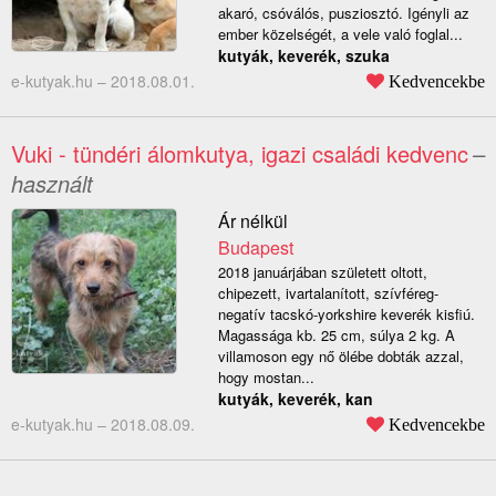
akaró, csóválós, pusziosztó. Igényli az
ember közelségét, a vele való foglal...
kutyák, keverék, szuka
e-kutyak.hu –
2018.08.01.
Kedvencekbe
Vuki - tündéri álomkutya, igazi családi kedvenc
–
használt
Ár nélkül
Budapest
2018 januárjában született oltott,
chipezett, ivartalanított, szívféreg-
negatív tacskó-yorkshire keverék kisfiú.
Magassága kb. 25 cm, súlya 2 kg. A
villamoson egy nő ölébe dobták azzal,
hogy mostan...
kutyák, keverék, kan
e-kutyak.hu –
2018.08.09.
Kedvencekbe