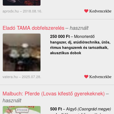
aprodx.hu –
2018.08.16.
Kedvencekbe
Eladó TAMA dobfelszerelés
– használt
250 000
Ft
–
Monorierdő
hangszer, dj, stúdiótechnika, ütős,
ritmus hangszerek és tartozékaik,
akusztikus dobok
vatera.hu –
2025.07.28.
Kedvencekbe
Malbuch: Pferde (Lovas kifestő gyerekeknek)
–
használt
500
Ft
–
Algyő
(Csongrád megye)