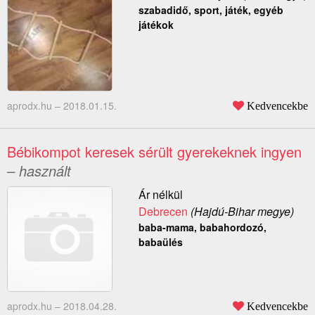
szabadidő, sport, játék, egyéb
játékok
aprodx.hu –
2018.01.15.
Kedvencekbe
Bébikompot keresek sérült gyerekeknek ingyen
– használt
Ár nélkül
Debrecen
(Hajdú-Bihar megye)
baba-mama, babahordozó,
babaülés
aprodx.hu –
2018.04.28.
Kedvencekbe