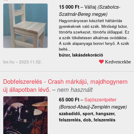
15 000
Ft
–
Vállaj
(Szabolcs-
Szatmár-Bereg megye)
Hagyományosan készitett háttámlás
gyerekeknek való szék. Minőségi bútor,
tömörfa szerkezet, tömörfa ülőlappal. Ez
a szék tökéletesen alkalmas ovódákba .
A szék alapanyaga borovi fenyő. A szék
belté...
bútor, lakásdekoráció
lxo.hu –
2023.11.02.
Kedvencekbe
Dobfelszerelés - Crash márkájú, majdhogynem
új állapotban lévő.
– nem használt
65 000
Ft
–
Sajószentpéter
(Borsod-Abaúj-Zemplén megye)
szabadidő, sport, hangszer,
felszerelés, dob, felszerelés