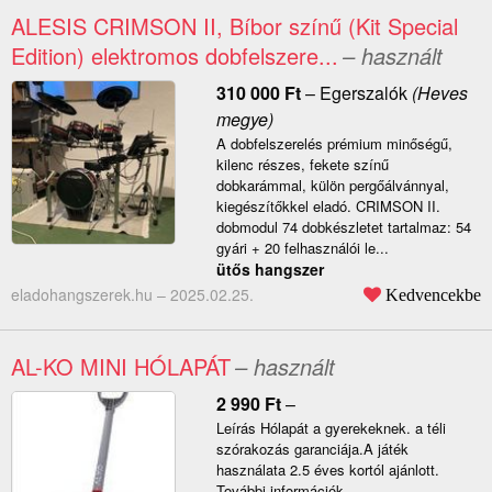
ALESIS CRIMSON II, Bíbor színű (Kit Special
Edition) elektromos dobfelszere...
– használt
310 000
Ft
–
Egerszalók
(Heves
megye)
A dobfelszerelés prémium minőségű,
kilenc részes, fekete színű
dobkarámmal, külön pergőálvánnyal,
kiegészítőkkel eladó. CRIMSON II.
dobmodul 74 dobkészletet tartalmaz: 54
gyári + 20 felhasználói le...
ütős hangszer
eladohangszerek.hu –
2025.02.25.
Kedvencekbe
AL-KO MINI HÓLAPÁT
– használt
2 990
Ft
–
Leírás Hólapát a gyerekeknek. a téli
szórakozás garanciája.A játék
használata 2.5 éves kortól ajánlott.
További információk