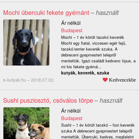
Mochi übercuki fekete gyémánt
– használt
Ár nélkül
Budapest
Mochi – 1 év körüli tacskó keverék
Mochi egy fiatal, viccesen egér fejű,
tacskó-terrier keverék szuka. A
debreceni gyepmesteri telepről
mentettük. Igazi családi kedvenc típus, a
mi kis fekete gyémá...
kutyák, keverék, szuka
e-kutyak.hu –
2018.07.02.
Kedvencekbe
Sushi pusziosztó, csóválos törpe
– használt
Ár nélkül
Budapest
Sushi – 1 év körüli tacskó – foxi keverék
szuka A debreceni gyepmesteri telepről
mentettük. Übercuki, kedves, megfelelni