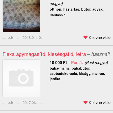
megye)
otthon, háztartás, bútor, ágyak,
matracok
aprodx.hu –
2018.01.10.
Kedvencekbe
Flexa ágymagasító, kiesésgátló, létra
– használt
10 000
Ft
–
Pomáz
(Pest megye)
baba-mama, bababútor,
szobadekoráció, kiságy, matrac,
járóka
aprodx.hu –
2017.06.11.
Kedvencekbe