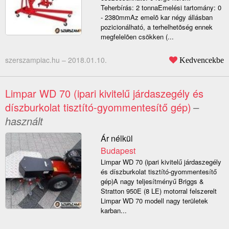
Teherbírás: 2 tonnaEmelési tartomány: 0
- 2380mmAz emelõ kar négy állásban
pozicionálható, a terhelhetõség ennek
megfelelõen csökken (...
szerszampiac.hu –
2018.01.10.
Kedvencekbe
Limpar WD 70 (ipari kivitelű járdaszegély és
díszburkolat tisztító-gyommentesítő gép)
–
használt
Ár nélkül
Budapest
Limpar WD 70 (ipari kivitelű járdaszegély
és díszburkolat tisztító-gyommentesítő
gép)A nagy teljesítményű Briggs &
Stratton 950E (8 LE) motorral felszerelt
Limpar WD 70 modell nagy területek
karban...