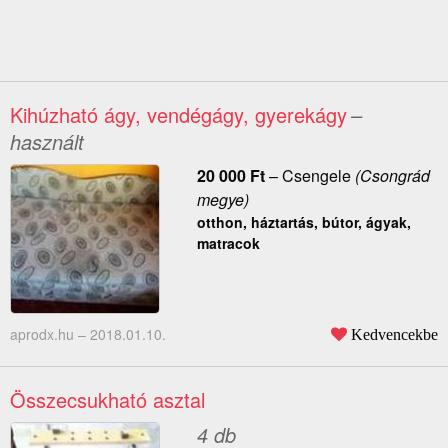
Kihúzható ágy, vendégágy, gyerekágy
–
használt
20 000
Ft
–
Csengele
(Csongrád
megye)
otthon, háztartás, bútor, ágyak,
matracok
aprodx.hu –
2018.01.10.
Kedvencekbe
Összecsukható asztal
4 db