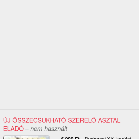
ÚJ ÖSSZECSUKHATÓ SZERELŐ ASZTAL
ELADÓ
– nem használt
6 999
Ft
–
Budapest XX. kerület