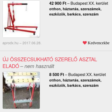
42 900
Ft
–
Budapest XX. kerület
otthon, háztartás, szerszámok,
eszközök, barkács, szerszám
aprodx.hu –
2017.06.28.
Kedvencekbe
ÚJ ÖSSZECSUKHATÓ SZERELŐ ASZTAL
ELADÓ
– nem használt
8 500
Ft
–
Budapest XX. kerület
otthon, háztartás, szerszámok,
eszközök, barkács, szerszám