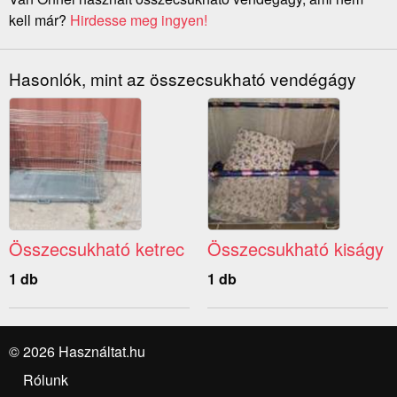
kell már?
Hirdesse meg ingyen!
Hasonlók, mint az összecsukható vendégágy
Összecsukható ketrec
Összecsukható kiságy
1 db
1 db
© 2026 Használtat.hu
Rólunk