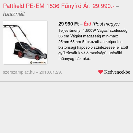
Pattfield PE-EM 1536 Fűnyíró Ár: 29.990.-
–
használt
29 990
Ft
–
Érd
(Pest megye)
Teljesítmény: 1.500W Vágási szélesség:
36 cm Vágási magasság min-max:
25mm-65mm 5 fokozatban kétpontos
biztonsági kapcsoló szintezéssel ellátott
gyűjtőzsák kiváló minőségű, ütésálló
műanyag ház aká...
szerszampiac.hu –
2018.01.29.
Kedvencekbe