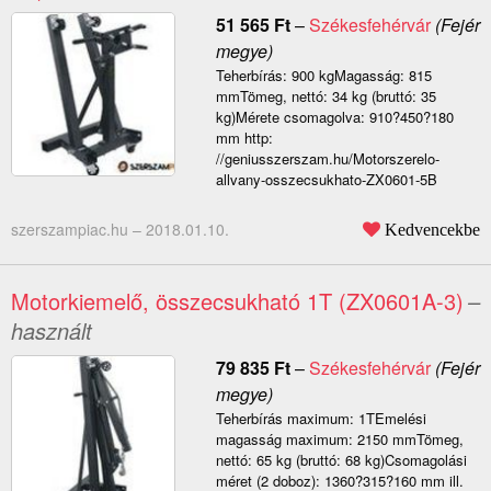
51 565
Ft
–
Székesfehérvár
(Fejér
megye)
Teherbírás: 900 kgMagasság: 815
mmTömeg, nettó: 34 kg (bruttó: 35
kg)Mérete csomagolva: 910?450?180
mm http:
//geniusszerszam.hu/Motorszerelo-
allvany-osszecsukhato-ZX0601-5B
szerszampiac.hu –
2018.01.10.
Kedvencekbe
Motorkiemelő, összecsukható 1T (ZX0601A-3)
–
használt
79 835
Ft
–
Székesfehérvár
(Fejér
megye)
Teherbírás maximum: 1TEmelési
magasság maximum: 2150 mmTömeg,
nettó: 65 kg (bruttó: 68 kg)Csomagolási
méret (2 doboz): 1360?315?160 mm ill.