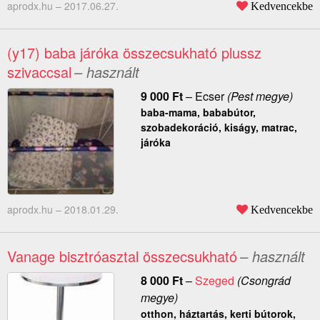
aprodx.hu –
2017.06.27.
Kedvencekbe
(y17) baba járóka összecsukható plussz
szivaccsal
– használt
9 000
Ft
–
Ecser
(Pest megye)
baba-mama, bababútor,
szobadekoráció, kiságy, matrac,
járóka
aprodx.hu –
2018.01.29.
Kedvencekbe
Vanage bisztróasztal összecsukható
– használt
8 000
Ft
–
Szeged
(Csongrád
megye)
otthon, háztartás, kerti bútorok,