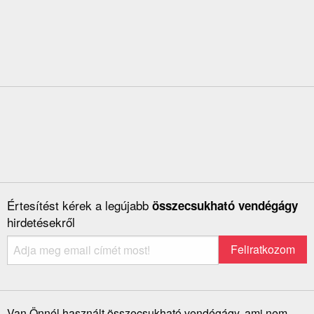
Értesítést kérek a legújabb
összecsukható vendégágy
hirdetésekről
Van Önnél használt összecsukható vendégágy, ami nem