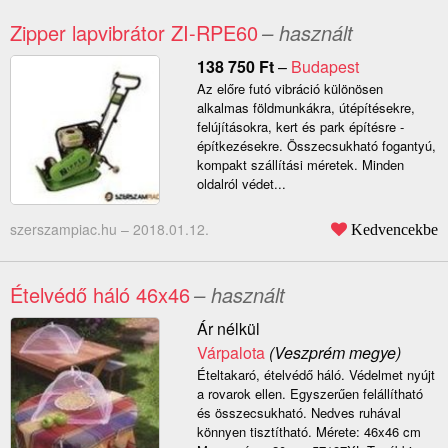
Zipper lapvibrátor ZI-RPE60
– használt
138 750
Ft
–
Budapest
Az előre futó vibráció különösen
alkalmas földmunkákra, útépítésekre,
felújításokra, kert és park építésre -
építkezésekre. Összecsukható fogantyú,
kompakt szállítási méretek. Minden
oldalról védet...
szerszampiac.hu –
2018.01.12.
Kedvencekbe
Ételvédő háló 46x46
– használt
Ár nélkül
Várpalota
(Veszprém megye)
Ételtakaró, ételvédő háló. Védelmet nyújt
a rovarok ellen. Egyszerűen felállítható
és összecsukható. Nedves ruhával
könnyen tisztítható. Mérete: 46x46 cm