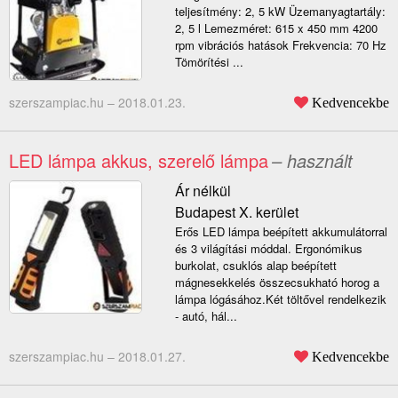
teljesítmény: 2, 5 kW Üzemanyagtartály:
2, 5 l Lemezméret: 615 x 450 mm 4200
rpm vibrációs hatások Frekvencia: 70 Hz
Tömörítési ...
szerszampiac.hu –
2018.01.23.
Kedvencekbe
LED lámpa akkus, szerelő lámpa
– használt
Ár nélkül
Budapest X. kerület
Erős LED lámpa beépített akkumulátorral
és 3 világítási móddal. Ergonómikus
burkolat, csuklós alap beépített
mágnesekkelés összecsukható horog a
lámpa lógásához.Két töltővel rendelkezik
- autó, hál...
szerszampiac.hu –
2018.01.27.
Kedvencekbe