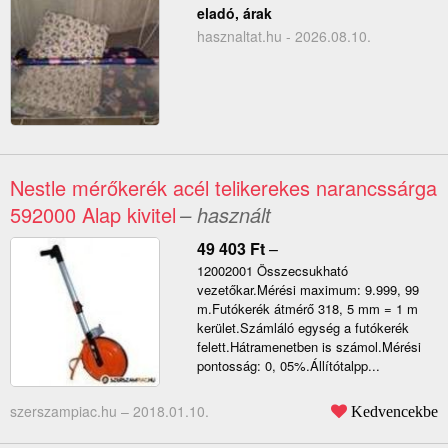
eladó, árak
hasznaltat.hu - 2026.08.10.
Nestle mérőkerék acél telikerekes narancssárga
592000 Alap kivitel
– használt
49 403
Ft
–
12002001 Összecsukható
vezetőkar.Mérési maximum: 9.999, 99
m.Futókerék átmérő 318, 5 mm = 1 m
kerület.Számláló egység a futókerék
felett.Hátramenetben is számol.Mérési
pontosság: 0, 05%.Állítótalpp...
szerszampiac.hu –
2018.01.10.
Kedvencekbe