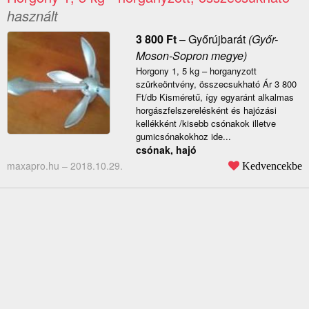
használt
3 800
Ft
–
Győrújbarát
(Győr-
Moson-Sopron megye)
Horgony 1, 5 kg – horganyzott
szürkeöntvény, összecsukható Ár 3 800
Ft/db Kisméretű, így egyaránt alkalmas
horgászfelszerelésként és hajózási
kellékként /kisebb csónakok illetve
gumicsónakokhoz ide...
csónak, hajó
maxapro.hu –
2018.10.29.
Kedvencekbe