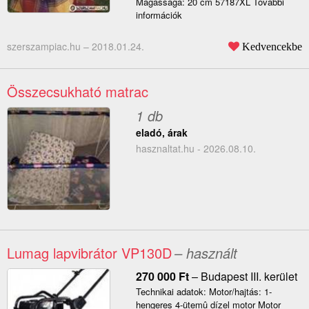
Magassága: 20 cm 57187XL További
információk
szerszampiac.hu –
2018.01.24.
Kedvencekbe
Összecsukható matrac
1 db
eladó, árak
hasznaltat.hu - 2026.08.10.
Lumag lapvibrátor VP130D
– használt
270 000
Ft
–
Budapest III. kerület
Technikai adatok: Motor/hajtás: 1-
hengeres 4-ütemû dízel motor Motor