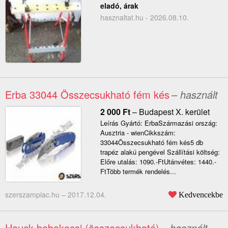
eladó, árak
hasznaltat.hu - 2026.08.10.
Erba 33044 Összecsukható fém kés
– használt
2 000
Ft
–
Budapest X. kerület
Leírás Gyártó: ErbaSzármazási ország:
Ausztria - wienCikkszám:
33044Összecsukható fém kés5 db
trapéz alakú pengével Szállítási költség:
Előre utalás: 1090.-FtUtánvétes: 1440.-
FtTöbb termék rendelés...
szerszampiac.hu –
2017.12.04.
Kedvencekbe
Hauck babakocsi (összecsukható)
– használt