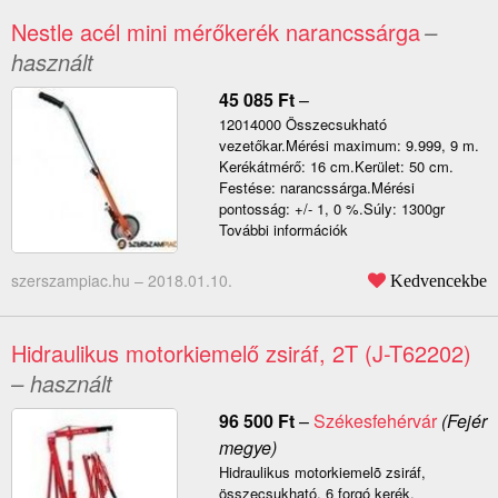
Nestle acél mini mérőkerék narancssárga
–
használt
45 085
Ft
–
12014000 Összecsukható
vezetőkar.Mérési maximum: 9.999, 9 m.
Kerékátmérő: 16 cm.Kerület: 50 cm.
Festése: narancssárga.Mérési
pontosság: +/- 1, 0 %.Súly: 1300gr
További információk
szerszampiac.hu –
2018.01.10.
Kedvencekbe
Hidraulikus motorkiemelő zsiráf, 2T (J-T62202)
– használt
96 500
Ft
–
Székesfehérvár
(Fejér
megye)
Hidraulikus motorkiemelõ zsiráf,
összecsukható. 6 forgó kerék.