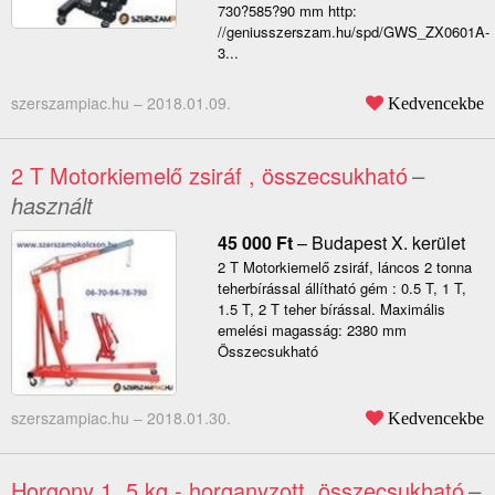
730?585?90 mm http:
//geniusszerszam.hu/spd/GWS_ZX0601A-
3...
szerszampiac.hu –
2018.01.09.
Kedvencekbe
2 T Motorkiemelő zsiráf , összecsukható
–
használt
45 000
Ft
–
Budapest X. kerület
2 T Motorkiemelő zsiráf, láncos 2 tonna
teherbírással állítható gém : 0.5 T, 1 T,
1.5 T, 2 T teher bírással. Maximális
emelési magasság: 2380 mm
Összecsukható
szerszampiac.hu –
2018.01.30.
Kedvencekbe
Horgony 1, 5 kg - horganyzott, összecsukható
–