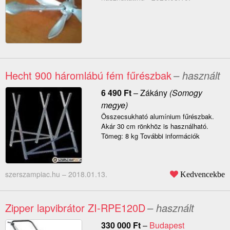
Hecht 900 háromlábú fém fűrészbak
– használt
6 490
Ft
–
Zákány
(Somogy
megye)
Összecsukható alumínium fűrészbak.
Akár 30 cm rönkhöz is használható.
Tömeg: 8 kg További információk
szerszampiac.hu –
2018.01.13.
Kedvencekbe
Zipper lapvibrátor ZI-RPE120D
– használt
330 000
Ft
–
Budapest