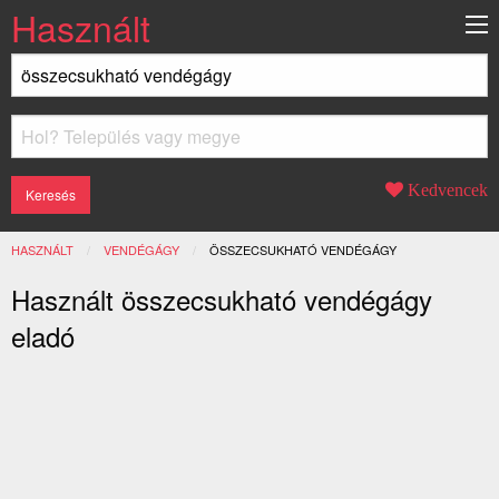
Használt
Kedvencek
HASZNÁLT
VENDÉGÁGY
JELENLEGI:
ÖSSZECSUKHATÓ VENDÉGÁGY
Használt összecsukható vendégágy
eladó