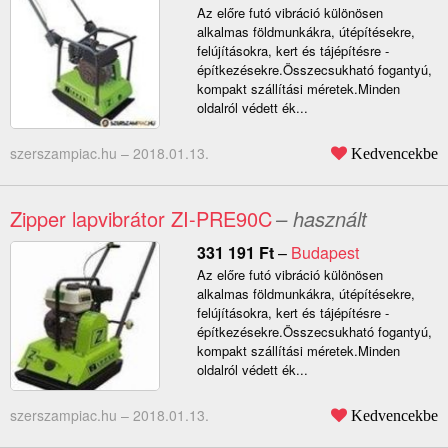
Az előre futó vibráció különösen
alkalmas földmunkákra, útépítésekre,
felújításokra, kert és tájépítésre -
építkezésekre.Összecsukható fogantyú,
kompakt szállítási méretek.Minden
oldalról védett ék...
szerszampiac.hu –
2018.01.13.
Kedvencekbe
Zipper lapvibrátor ZI-PRE90C
– használt
331 191
Ft
–
Budapest
Az előre futó vibráció különösen
alkalmas földmunkákra, útépítésekre,
felújításokra, kert és tájépítésre -
építkezésekre.Összecsukható fogantyú,
kompakt szállítási méretek.Minden
oldalról védett ék...
szerszampiac.hu –
2018.01.13.
Kedvencekbe