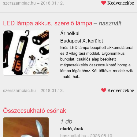
szerszampiac.hu –
2018.01.12.
Kedvencekbe
LED lámpa akkus, szerelő lámpa
– használt
Ár nélkül
Budapest X. kerület
Erős LED lámpa beépített akkumulátorral
és 3 világítási móddal. Ergonómikus
burkolat, csuklós alap beépített
mágnesekkelés összecsukható horog a
lámpa lógásához.Két töltővel rendelkezik
- autó, hál...
szerszampiac.hu –
2018.01.13.
Kedvencekbe
Összecsukható csónak
1 db
eladó, árak
hasznaltat.hu - 2026.08.10.