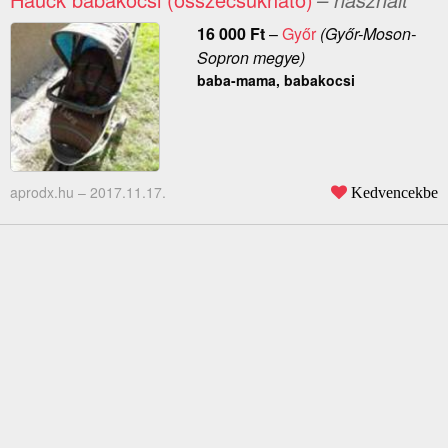
16 000
Ft
–
Győr
(Győr-Moson-
Sopron megye)
baba-mama, babakocsi
aprodx.hu –
2017.11.17.
Kedvencekbe