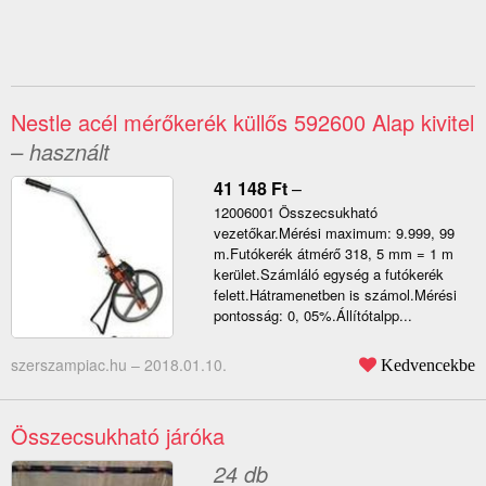
Nestle acél mérőkerék küllős 592600 Alap kivitel
– használt
41 148
Ft
–
12006001 Összecsukható
vezetőkar.Mérési maximum: 9.999, 99
m.Futókerék átmérő 318, 5 mm = 1 m
kerület.Számláló egység a futókerék
felett.Hátramenetben is számol.Mérési
pontosság: 0, 05%.Állítótalpp...
szerszampiac.hu –
2018.01.10.
Kedvencekbe
Összecsukható járóka
24 db