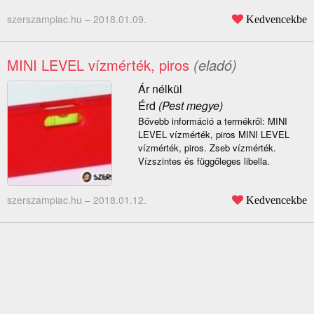
szerszampiac.hu –
2018.01.09.
Kedvencekbe
MINI LEVEL vízmérték, piros
(eladó)
Ár nélkül
Érd
(Pest megye)
Bővebb információ a termékről: MINI
LEVEL vízmérték, piros MINI LEVEL
vízmérték, piros. Zseb vízmérték.
Vízszintes és függőleges libella.
szerszampiac.hu –
2018.01.12.
Kedvencekbe