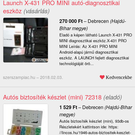
Launch X-431 PRO MINI autó-diagnosztikai
eszköz
(vásárlás)
270 000
Ft
–
Debrecen
(Hajdú-
Bihar megye)
Eladó a képen látható Launch X-431 PRO
MINI diagnosztikai eszköz.X-431 PRO
MINI Leírás: Az X-431 PRO MINI
Android-alapú jármű diagnosztikai
eszköz. A LAUNCH fejlett diagnosztikai
technológiáját örö...
szerszampiac.hu –
2018.02.03.
Kedvencekbe
Autós biztosíték készlet (mini) 72318
(eladó)
1 529
Ft
–
Debrecen
(Hajdú-Bihar
megye)
Autós biztosíték készlet (mini), 93db-os
Részletekért kattintson ide: https:
//lincos.hu/1946-autos-biztositek-keszlet-