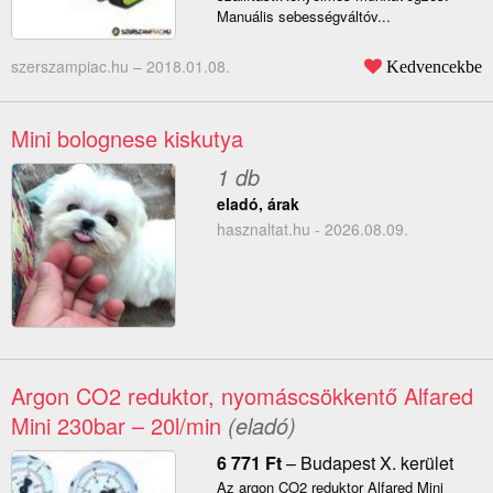
Manuális sebességváltóv...
szerszampiac.hu –
2018.01.08.
Kedvencekbe
Mini bolognese kiskutya
1 db
eladó, árak
hasznaltat.hu - 2026.08.09.
Argon CO2 reduktor, nyomáscsökkentő Alfared
Mini 230bar – 20l/min
(eladó)
6 771
Ft
–
Budapest X. kerület
Az argon CO2 reduktor Alfared Mini