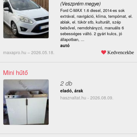
(Veszprém megye)
Ford C-MAX 1.6 diesel, 2014-es sok
extrával, navigáció, klíma, tempómat, el.
ablak, el. tükör stb, kulturált, szép
belsővel, nemdohányzó, manuális 6
sebességes váltó. 2 gyári kulcs, jó
állapotban, ...
autó
maxapro.hu –
2026.05.18.
Kedvencekbe
Mini hűtő
2 db
eladó, árak
hasznaltat.hu - 2026.08.09.