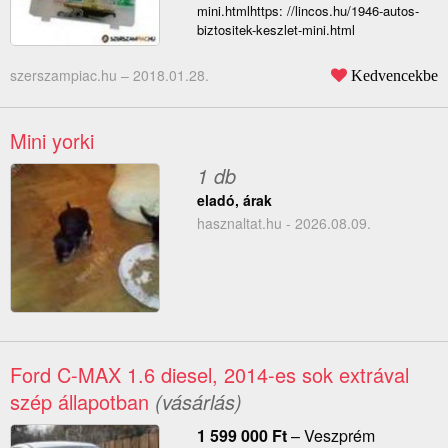
mini.htmlhttps: //lincos.hu/1946-autos-
biztositek-keszlet-mini.html
szerszampiac.hu –
2018.01.28.
Kedvencekbe
Mini yorki
1 db
eladó, árak
hasznaltat.hu - 2026.08.09.
Ford C-MAX 1.6 diesel, 2014-es sok extrával
szép állapotban
(vásárlás)
1 599 000
Ft
–
Veszprém