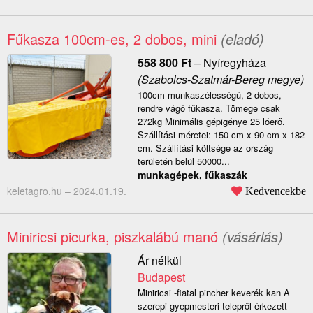
Fűkasza 100cm-es, 2 dobos, mini
(eladó)
558 800
Ft
–
Nyíregyháza
(Szabolcs-Szatmár-Bereg megye)
100cm munkaszélességű, 2 dobos,
rendre vágó fűkasza. Tömege csak
272kg Minimális gépigénye 25 lóerő.
Szállítási méretei: 150 cm x 90 cm x 182
cm. Szállítási költsége az ország
területén belül 50000...
munkagépek, fűkaszák
keletagro.hu –
2024.01.19.
Kedvencekbe
Miniricsi picurka, piszkalábú manó
(vásárlás)
Ár nélkül
Budapest
Miniricsi -fiatal pincher keverék kan A
szerepi gyepmesteri telepről érkezett