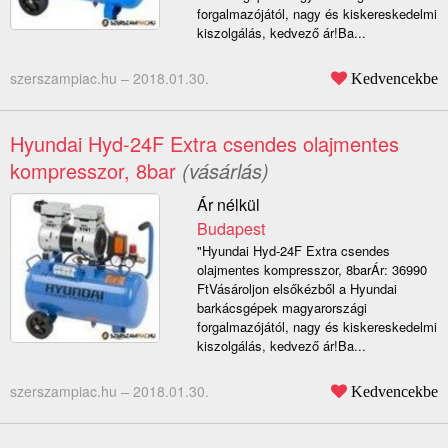
forgalmazójától, nagy és kiskereskedelmi
kiszolgálás, kedvező ár!Ba...
szerszampiac.hu –
2018.01.30.
Kedvencekbe
Hyundai Hyd-24F Extra csendes olajmentes
kompresszor, 8bar
(vásárlás)
Ár nélkül
Budapest
"Hyundai Hyd-24F Extra csendes
olajmentes kompresszor, 8barÁr: 36990
FtVásároljon elsőkézből a Hyundai
barkácsgépek magyarországi
forgalmazójától, nagy és kiskereskedelmi
kiszolgálás, kedvező ár!Ba...
szerszampiac.hu –
2018.01.30.
Kedvencekbe