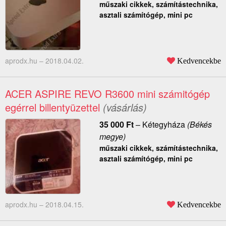
műszaki cikkek, számítástechnika,
asztali számítógép, mini pc
aprodx.hu –
2018.04.02.
Kedvencekbe
ACER ASPIRE REVO R3600 mini számitógép
egérrel billentyüzettel
(vásárlás)
35 000
Ft
–
Kétegyháza
(Békés
megye)
műszaki cikkek, számítástechnika,
asztali számítógép, mini pc
aprodx.hu –
2018.04.15.
Kedvencekbe