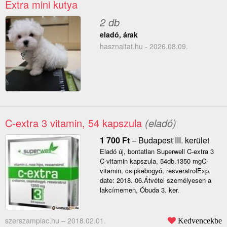
Extra mini kutya
2 db
eladó, árak
hasznaltat.hu - 2026.08.09.
C-extra 3 vitamin, 54 kapszula
(eladó)
1 700
Ft
–
Budapest III. kerület
Eladó új, bontatlan Superwell C-extra 3
C-vitamin kapszula, 54db.1350 mgC-
vitamin, csipkebogyó, resveratrolExp.
date: 2018. 06.Átvétel személyesen a
lakcímemen, Óbuda 3. ker.
szerszampiac.hu –
2018.02.01.
Kedvencekbe