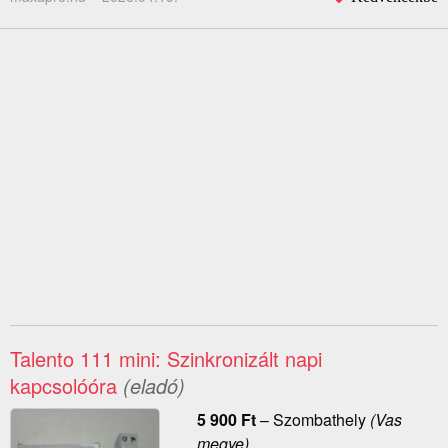
Talento 111 mini: Szinkronizált napi
kapcsolóóra
(eladó)
5 900
Ft
–
Szombathely
(Vas
megye)