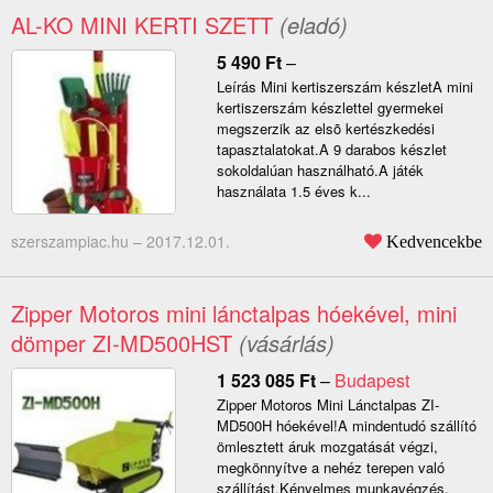
AL-KO MINI KERTI SZETT
(eladó)
5 490
Ft
–
Leírás Mini kertiszerszám készletA mini
kertiszerszám készlettel gyermekei
megszerzik az elsõ kertészkedési
tapasztalatokat.A 9 darabos készlet
sokoldalúan használható.A játék
használata 1.5 éves k...
szerszampiac.hu –
2017.12.01.
Kedvencekbe
Zipper Motoros mini lánctalpas hóekével, mini
dömper ZI-MD500HST
(vásárlás)
1 523 085
Ft
–
Budapest
Zipper Motoros Mini Lánctalpas ZI-
MD500H hóekével!A mindentudó szállító
ömlesztett áruk mozgatását végzi,
megkönnyítve a nehéz terepen való
szállítást.Kényelmes munkavégzés.