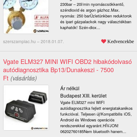
230bar – 20l/min nyomáscsökkentő,
széndioxid és argon gázhoz.Max.
nyomás: 250 barÜzletünkben reduktorok
és ipari gázpalackok nagy választékban
kaphatók! Szén-diox...
szerszampiac.hu –
2018.01.07.
Kedvencekbe
Vgate ELM327 MINI WIFI OBD2 hibakódolvasó
autódiagnosztika Bp13/Dunakeszi - 7500
Ft
(vásárlás)
Ár nélkül
Budapest XIII. kerület
Vgate ELM327 mini WIFI
autódiagnosztika fejlett energiatakarékos
funkcióval. Teljesen új!Kompatibilis iOS,
Android és Windows operációs
rendszerekkel egyaránt.HÍVJON!
06202760185Nem bluetooth hanem...