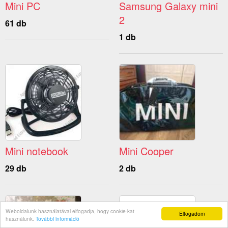
Mini PC
Samsung Galaxy mini
2
61 db
1 db
Mini notebook
Mini Cooper
29 db
2 db
Weboldalunk használatával elfogadja, hogy cookie-kat
Elfogadom
használunk.
További információ