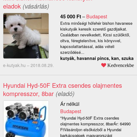
eladok
(vásárlás)
45 000
Ft
–
Budapest
Extra minőségi hófehér bishon havanese
kiskutyák keresik szerető gazdijaikat.
Családban nevelkedett, Kicsi szülőktől,
oltva, féregtelenítve, kis könyvvel,
kapcsolattartással, adás vételi
szerződésé...
kutyák, havannai pincs, kan, szuka
e-kutyak.hu –
2018.08.29.
Kedvencekbe
Hyundai Hyd-50F Extra csendes olajmentes
kompresszor, 8bar
(eladó)
Ár nélkül
Budapest
"Hyundai Hyd-50F Extra csendes
olajmentes kompresszor, 8barÁr: 64990
FtVásároljon elsőkézből a Hyundai
barkácsgépek magyarországi