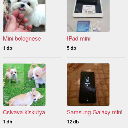
Mini bolognese
IPad mini
1 db
5 db
Csivava kiskutya
Samsung Galaxy mini
1 db
12 db