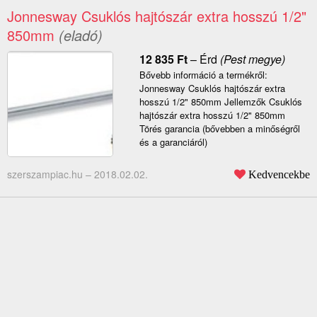
Jonnesway Csuklós hajtószár extra hosszú 1/2"
850mm
(eladó)
12 835
Ft
–
Érd
(Pest megye)
Bővebb információ a termékről:
Jonnesway Csuklós hajtószár extra
hosszú 1/2" 850mm Jellemzők Csuklós
hajtószár extra hosszú 1/2" 850mm
Törés garancia (bővebben a minőségről
és a garanciáról)
szerszampiac.hu –
2018.02.02.
Kedvencekbe