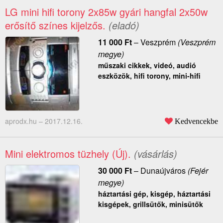
LG mini hifi torony 2x85w gyári hangfal 2x50w
erősítő színes kijelzős.
(eladó)
11 000
Ft
–
Veszprém
(Veszprém
megye)
műszaki cikkek, videó, audió
eszközök, hifi torony, mini-hifi
aprodx.hu –
2017.12.16.
Kedvencekbe
Mini elektromos tüzhely (Új).
(vásárlás)
30 000
Ft
–
Dunaújváros
(Fejér
megye)
háztartási gép, kisgép, háztartási
kisgépek, grillsütők, minisütők