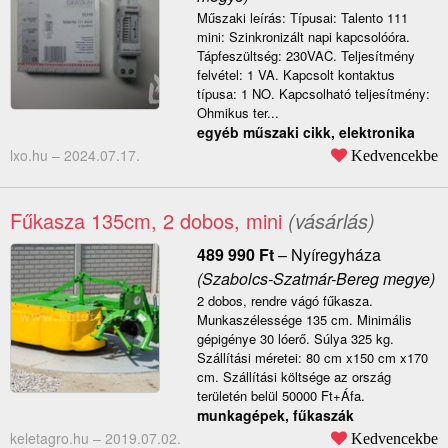
Műszaki leírás: Típusai: Talento 111
mini: Szinkronizált napi kapcsolóóra.
Tápfeszültség: 230VAC. Teljesítmény
felvétel: 1 VA. Kapcsolt kontaktus
típusa: 1 NO. Kapcsolható teljesítmény:
Ohmikus ter...
egyéb műszaki cikk, elektronika
lxo.hu –
2024.07.17.
Kedvencekbe
Fűkasza 135cm, 2 dobos, mini
(vásárlás)
489 990
Ft
–
Nyíregyháza
(Szabolcs-Szatmár-Bereg megye)
2 dobos, rendre vágó fűkasza.
Munkaszélessége 135 cm. Minimális
gépigénye 30 lóerő. Súlya 325 kg.
Szállítási méretei: 80 cm x150 cm x170
cm. Szállítási költsége az ország
területén belül 50000 Ft+Áfa.
munkagépek, fűkaszák
keletagro.hu –
2019.07.02.
Kedvencekbe