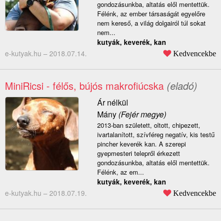
gondozásunkba, altatás elől mentettük.
Félénk, az ember társaságát egyelőre
nem kereső, a világ dolgairól túl sokat
nem...
kutyák, keverék, kan
e-kutyak.hu –
2018.07.14.
Kedvencekbe
MiniRicsi - félős, bújós makrofiúcska
(eladó)
Ár nélkül
Mány
(Fejér megye)
2013-ban született, oltott, chipezett,
ivartalanított, szívféreg negatív, kis testű
pincher keverék kan. A szerepi
gyepmesteri telepről érkezett
gondozásunkba, altatás elől mentettük.
Félénk, az em...
kutyák, keverék, kan
e-kutyak.hu –
2018.07.19.
Kedvencekbe