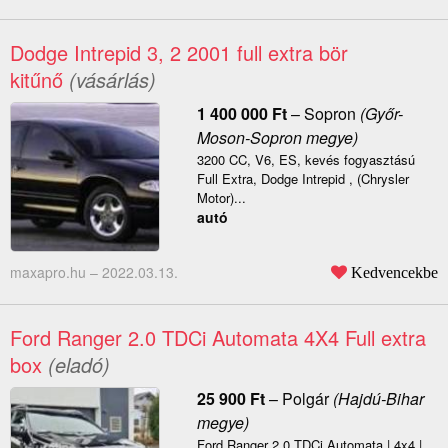
Dodge Intrepid 3, 2 2001 full extra bör
kitűnő
(vásárlás)
1 400 000
Ft
–
Sopron
(Győr-
Moson-Sopron megye)
3200 CC, V6, ES, kevés fogyasztású
Full Extra, Dodge Intrepid , (Chrysler
Motor)...
autó
maxapro.hu –
2022.03.13.
Kedvencekbe
Ford Ranger 2.0 TDCi Automata 4X4 Full extra
box
(eladó)
25 900
Ft
–
Polgár
(Hajdú-Bihar
megye)
Ford Ranger 2.0 TDCi Automata | 4x4 |