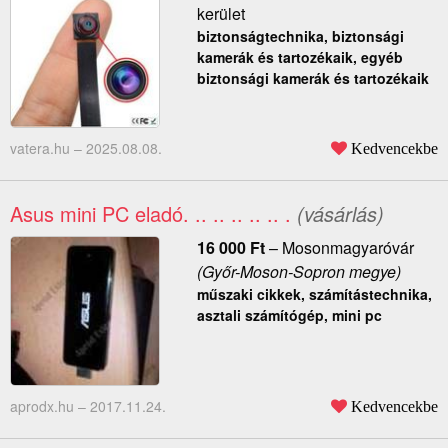
kerület
biztonságtechnika, biztonsági
kamerák és tartozékaik, egyéb
biztonsági kamerák és tartozékaik
vatera.hu –
2025.08.08.
Kedvencekbe
Asus mini PC eladó. .. .. .. .. .. .
(vásárlás)
16 000
Ft
–
Mosonmagyaróvár
(Győr-Moson-Sopron megye)
műszaki cikkek, számítástechnika,
asztali számítógép, mini pc
aprodx.hu –
2017.11.24.
Kedvencekbe