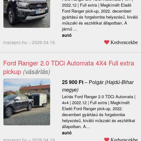
2022.12 | Full extra | Megkímélt Eladó
Ford Ranger pick-up, 2022. decemberi
gyártású és forgalomba helyezésű, kiváló
műszaki és esztétikai állapotban. A
jármű ...
autó
maxapro.hu –
2026.04.19.
Kedvencekbe
Ford Ranger 2.0 TDCi Automata 4X4 Full extra
pickup
(vásárlás)
25 900
Ft
–
Polgár
(Hajdú-Bihar
megye)
Leírás Ford Ranger 2.0 TDCi Automata |
4x4 | 2022.12 | Full extra | Megkímélt
Eladó Ford Ranger pick-up, 2022.
decemberi gyártású és forgalomba
helyezésű, kiváló műszaki és esztétikai
állapotban. A...
autó
maxapro.hu –
2026.04.19.
Kedvencekbe