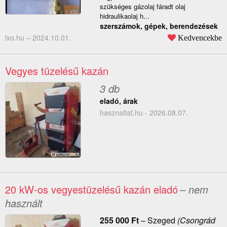
szükséges gázolaj fáradt olaj
hidraulikaolaj h...
szerszámok, gépek, berendezések
lxo.hu –
2024.10.01.
Kedvencekbe
Vegyes tüzelésű kazán
3 db
eladó, árak
hasznaltat.hu - 2026.08.07.
20 kW-os vegyestüzelésű kazán eladó
– nem
használt
255 000
Ft
–
Szeged
(Csongrád