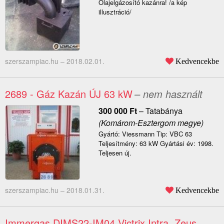
Olajelgázosító kazánra! /a kép
illusztráció/
szerszampiac.hu –
2018.02.01.
Kedvencekbe
2689 - Gáz Kazán ÚJ 63 kW
– nem használt
300 000
Ft
–
Tatabánya
(Komárom-Esztergom megye)
Gyártó: Viessmann Tip: VBC 63
Teljesítmény: 63 kW Gyártási év: 1998.
Teljesen új.
szerszampiac.hu –
2018.01.31.
Kedvencekbe
Immergas DIMS22-IM04 Victrix Intra, Zeus