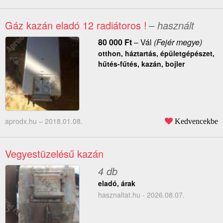
Gáz kazán eladó 12 radiátoros !
– használt
80 000
Ft
–
Vál
(Fejér megye)
otthon, háztartás, épületgépészet,
hűtés-fűtés, kazán, bojler
aprodx.hu –
2018.01.08.
Kedvencekbe
Vegyestüzelésű kazán
4 db
eladó, árak
hasznaltat.hu - 2026.08.07.