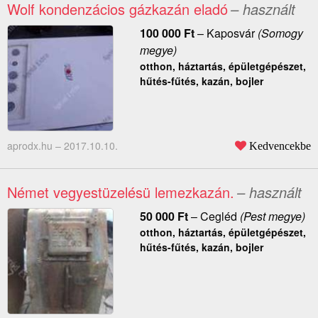
Wolf kondenzácios gázkazán eladó
– használt
100 000
Ft
–
Kaposvár
(Somogy
megye)
otthon, háztartás, épületgépészet,
hűtés-fűtés, kazán, bojler
aprodx.hu –
2017.10.10.
Kedvencekbe
Német vegyestüzelésü lemezkazán.
– használt
50 000
Ft
–
Cegléd
(Pest megye)
otthon, háztartás, épületgépészet,
hűtés-fűtés, kazán, bojler