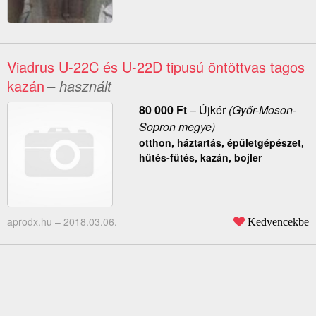
Viadrus U-22C és U-22D tipusú öntöttvas tagos
kazán
– használt
80 000
Ft
–
Újkér
(Győr-Moson-
Sopron megye)
otthon, háztartás, épületgépészet,
hűtés-fűtés, kazán, bojler
aprodx.hu –
2018.03.06.
Kedvencekbe