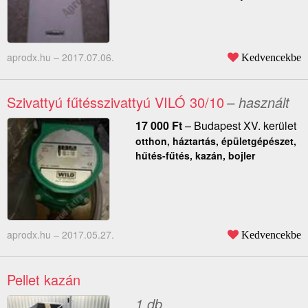
aprodx.hu –
2017.07.06.
Kedvencekbe
Szivattyú fűtésszivattyú VILÓ 30/10
– használt
17 000
Ft
–
Budapest XV. kerület
otthon, háztartás, épületgépészet,
hűtés-fűtés, kazán, bojler
aprodx.hu –
2017.05.27.
Kedvencekbe
Pellet kazán
1 db