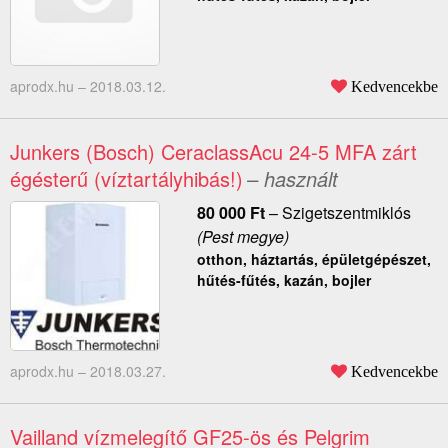
aprodx.hu –
2018.03.12.
Kedvencekbe
Junkers (Bosch) CeraclassAcu 24-5 MFA zárt
égésterű (víztartályhibás!)
– használt
80 000
Ft
–
Szigetszentmiklós
(Pest megye)
otthon, háztartás, épületgépészet,
hűtés-fűtés, kazán, bojler
aprodx.hu –
2018.03.27.
Kedvencekbe
Vailland vízmelegítő GF25-ös és Pelgrim