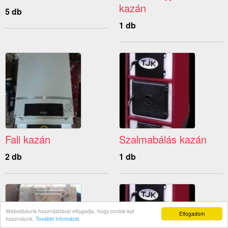
kazán
5 db
1 db
Fali kazán
Szalmabálás kazán
2 db
1 db
Weboldalunk használatával elfogadja, hogy cookie-kat
Elfogadom
használunk.
További információ