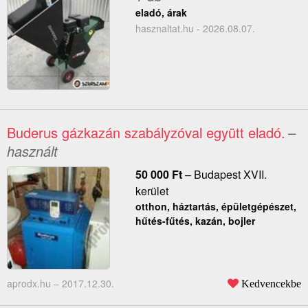
eladó, árak
hasznaltat.hu - 2026.08.07.
Buderus gázkazán szabályzóval együtt eladó.
–
használt
50 000
Ft
–
Budapest XVII.
kerület
otthon, háztartás, épületgépészet,
hűtés-fűtés, kazán, bojler
aprodx.hu –
2017.12.30.
Kedvencekbe