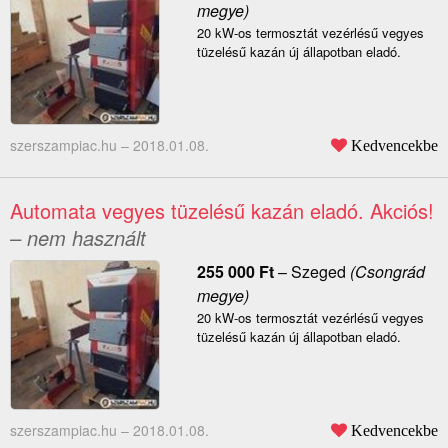
megye)
20 kW-os termosztát vezérlésű vegyes
tüzelésű kazán új állapotban eladó.
szerszampiac.hu –
2018.01.08.
Kedvencekbe
Automata vegyes tüzelésű kazán eladó. Akciós!
– nem használt
255 000
Ft
–
Szeged
(Csongrád
megye)
20 kW-os termosztát vezérlésű vegyes
tüzelésű kazán új állapotban eladó.
szerszampiac.hu –
2018.01.08.
Kedvencekbe