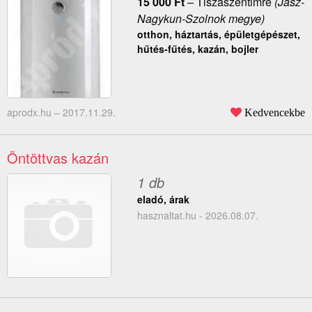
15 000
Ft
–
Tiszaszentimre
(Jász-
Nagykun-Szolnok megye)
otthon, háztartás, épületgépészet,
hűtés-fűtés, kazán, bojler
aprodx.hu –
2017.11.29.
Kedvencekbe
Öntöttvas kazán
1 db
eladó, árak
hasznaltat.hu - 2026.08.07.