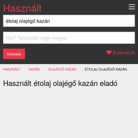
Használt
Kedvencek
HASZNÁLT
KAZÁN
OLAJÉGŐ KAZÁN
JELENLEGI:
ÉTOLAJ OLAJÉGŐ KAZÁN
Használt étolaj olajégő kazán eladó