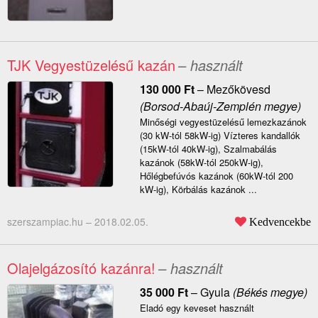
TJK Vegyestüzelésű kazán
– használt
130 000
Ft
–
Mezőkövesd
(Borsod-Abaúj-Zemplén megye)
Minőségi vegyestüzelésű lemezkazánok
(30 kW-tól 58kW-ig) Vízteres kandallók
(15kW-tól 40kW-ig), Szalmabálás
kazánok (58kW-tól 250kW-ig),
Hőlégbefúvós kazánok (60kW-tól 200
kW-ig), Körbálás kazánok ...
szerszampiac.hu –
2018.02.05.
Kedvencekbe
Olajelgázosító kazánra!
– használt
35 000
Ft
–
Gyula
(Békés megye)
Eladó egy keveset használt