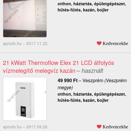
otthon, háztartás, épületgépészet,
hűtés-fűtés, kazán, bojler
aprodx.hu –
2017.11.22.
Kedvencekbe
21 kWatt Thermoflow Elex 21 LCD átfolyós
vízmelegítő melegvíz kazán
– használt
49 990
Ft
–
Veszprém
(Veszprém
megye)
otthon, háztartás, épületgépészet,
hűtés-fűtés, kazán, bojler
aprodx.hu –
2017.09.26.
Kedvencekbe