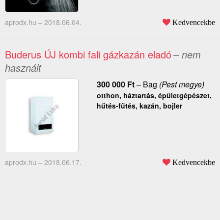
aprodx.hu –
2018.06.04.
Kedvencekbe
Buderus ÚJ kombi fali gázkazán eladó
– nem
használt
300 000
Ft
–
Bag
(Pest megye)
otthon, háztartás, épületgépészet,
hűtés-fűtés, kazán, bojler
aprodx.hu –
2018.06.17.
Kedvencekbe