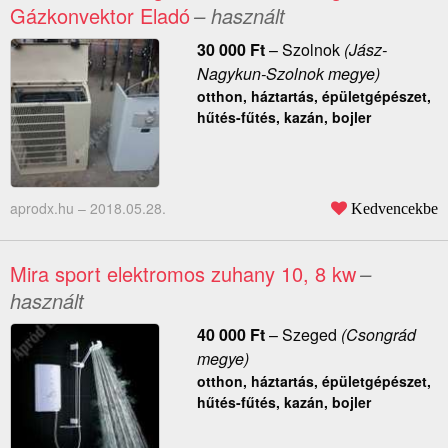
Gázkonvektor Eladó
– használt
30 000
Ft
–
Szolnok
(Jász-
Nagykun-Szolnok megye)
otthon, háztartás, épületgépészet,
hűtés-fűtés, kazán, bojler
aprodx.hu –
2018.05.28.
Kedvencekbe
Mira sport elektromos zuhany 10, 8 kw
–
használt
40 000
Ft
–
Szeged
(Csongrád
megye)
otthon, háztartás, épületgépészet,
hűtés-fűtés, kazán, bojler