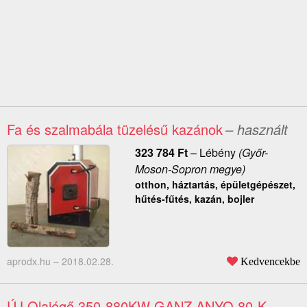
Fa és szalmabála tüzelésű kazánok
– használt
323 784
Ft
–
Lébény
(Győr-
Moson-Sopron megye)
otthon, háztartás, épületgépészet,
hűtés-fűtés, kazán, bojler
aprodx.hu –
2018.02.28.
Kedvencekbe
ÚJ Olajégő 350-880KW GANZ ANYO 80-K