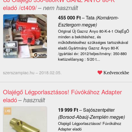
eladó /ct409/
– nem használt
455 000
Ft
–
Tata
(Komárom-
Esztergom megye)
Original Új Gaznz Anyo 80-K-4-1 OlajÉgŐ
minden a bekötéshez, és
működtetéséhez szükséges tartozékával
eladó.Gyártmány Gaznz Anyo 80-K
/gyártási év: 2012/teljesítmény: 350-880
kwtüzelőanyag : 5/20 t...
szerszampiac.hu –
2018.02.05.
Kedvencekbe
Olajégő Légporlasztásos! Fúvókához Adapter
eladó
– használt
19 999
Ft
–
Sajószentpéter
(Borsod-Abaúj-Zemplén megye)
Olajégő Légporlasztásos! Fúvókához
Adapter eladó