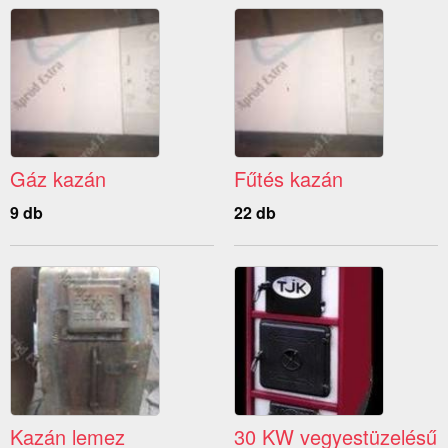
Gáz kazán
Fűtés kazán
9 db
22 db
Kazán lemez
30 KW vegyestüzelésű