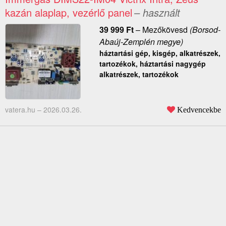
kazán alaplap, vezérlő panel
– használt
39 999
Ft
–
Mezőkövesd
(Borsod-
Abaúj-Zemplén megye)
háztartási gép, kisgép, alkatrészek,
tartozékok, háztartási nagygép
alkatrészek, tartozékok
vatera.hu –
2026.03.26.
Kedvencekbe