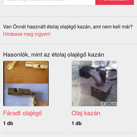
Van Önnél használt étolaj olajégő kazán, ami nem kell már?
Hirdesse meg ingyen!
Hasonlók, mint az étolaj olajégő kazán
Fáradt olajégő
Olaj kazán
1 db
1 db