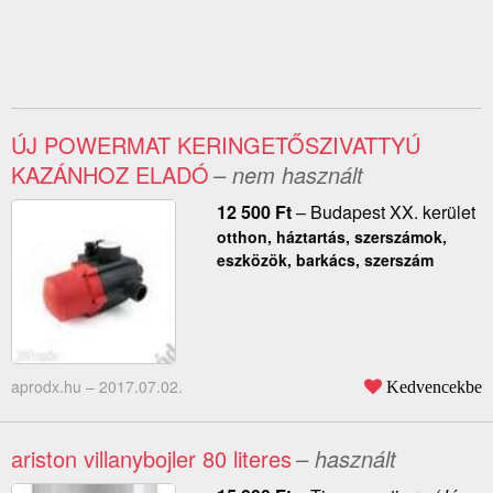
ÚJ POWERMAT KERINGETŐSZIVATTYÚ
KAZÁNHOZ ELADÓ
– nem használt
12 500
Ft
–
Budapest XX. kerület
otthon, háztartás, szerszámok,
eszközök, barkács, szerszám
aprodx.hu –
2017.07.02.
Kedvencekbe
ariston villanybojler 80 literes
– használt