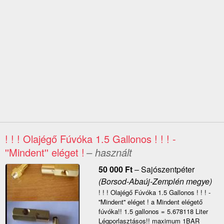
! ! ! Olajégő Fúvóka 1.5 Gallonos ! ! ! -
''Mindent'' eléget !
– használt
50 000
Ft
–
Sajószentpéter
(Borsod-Abaúj-Zemplén megye)
! ! ! Olajégő Fúvóka 1.5 Gallonos ! ! ! -
''Mindent'' eléget ! a Mindent elégető
fúvóka!! 1.5 gallonos = 5.678118 Liter
Légporlasztásos!! maximum 1BAR