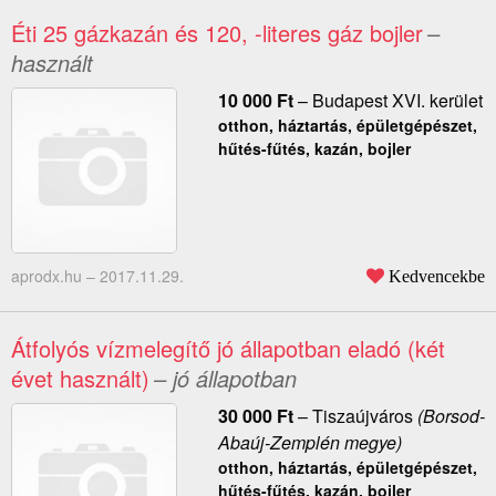
Éti 25 gázkazán és 120, -literes gáz bojler
–
használt
10 000
Ft
–
Budapest XVI. kerület
otthon, háztartás, épületgépészet,
hűtés-fűtés, kazán, bojler
aprodx.hu –
2017.11.29.
Kedvencekbe
Átfolyós vízmelegítő jó állapotban eladó (két
évet használt)
– jó állapotban
30 000
Ft
–
Tiszaújváros
(Borsod-
Abaúj-Zemplén megye)
otthon, háztartás, épületgépészet,
hűtés-fűtés, kazán, bojler