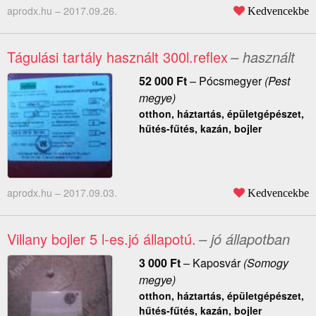
aprodx.hu –
2017.09.26.
Kedvencekbe
Tágulási tartály használt 300l.reflex
– használt
52 000
Ft
–
Pócsmegyer
(Pest
megye)
otthon, háztartás, épületgépészet,
hűtés-fűtés, kazán, bojler
aprodx.hu –
2017.09.03.
Kedvencekbe
Villany bojler 5 l-es.jó állapotú.
– jó állapotban
3 000
Ft
–
Kaposvár
(Somogy
megye)
otthon, háztartás, épületgépészet,
hűtés-fűtés, kazán, bojler