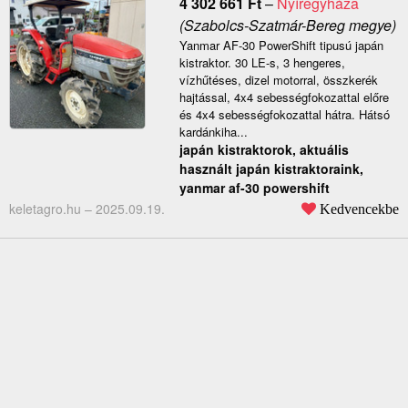
4 302 661
Ft
–
Nyíregyháza
(Szabolcs-Szatmár-Bereg megye)
Yanmar AF-30 PowerShift tipusú japán
kistraktor. 30 LE-s, 3 hengeres,
vízhűtéses, dizel motorral, összkerék
hajtással, 4x4 sebességfokozattal előre
és 4x4 sebességfokozattal hátra. Hátsó
kardánkiha...
japán kistraktorok, aktuális
használt japán kistraktoraink,
yanmar af-30 powershift
keletagro.hu –
2025.09.19.
Kedvencekbe