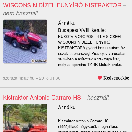
WISCONSIN DÍZEL FŰNYÍRÓ KISTRAKTOR
–
nem használt
Ár nélkül
Budapest XVIII. kerület
KUBOTA MOTOROS 14 LE-S CSEH
WISCONSIN DÍZEL FŰNYÍRÓ
KISTRAKTORA gyártó bemutatása: Az
észak csehországi Prostejov városában
1878-ban alapították a traktorgyárat,
mely a legendás TZ-4K kistraktoroka...
szerszampiac.hu –
2018.01.30.
Kedvencekbe
Kistraktor Antonio Carraro HS
– használt
Ár nélkül
Kistraktor Antonio Carraro HS
(1995)Eladó négykerék meghajtásu
diesel kistraktorom amely jó müszaki és