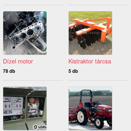
Dízel motor
Kistraktor tárcsa
78 db
5 db