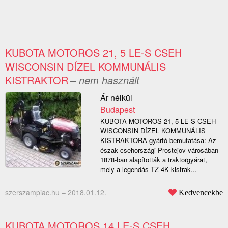
KUBOTA MOTOROS 21, 5 LE-S CSEH
WISCONSIN DÍZEL KOMMUNÁLIS
KISTRAKTOR
– nem használt
Ár nélkül
Budapest
KUBOTA MOTOROS 21, 5 LE-S CSEH
WISCONSIN DÍZEL KOMMUNÁLIS
KISTRAKTORA gyártó bemutatása: Az
észak csehországi Prostejov városában
1878-ban alapították a traktorgyárat,
mely a legendás TZ-4K kistrak...
szerszampiac.hu –
2018.01.12.
Kedvencekbe
KUBOTA MOTOROS 14 LE-S CSEH