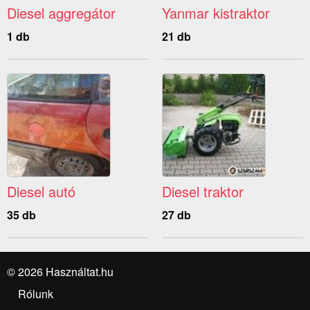
Diesel aggregátor
Yanmar kistraktor
1 db
21 db
Diesel autó
Diesel traktor
35 db
27 db
© 2026 Használtat.hu
Rólunk