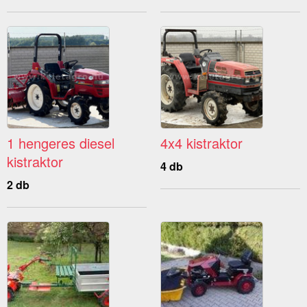
1 hengeres diesel
4x4 kistraktor
kistraktor
4 db
2 db