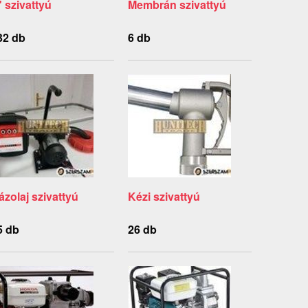
" szivattyú
Membrán szivattyú
32 db
6 db
ázolaj szivattyú
Kézi szivattyú
5 db
26 db