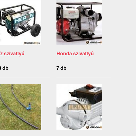
íz szivattyú
Honda szivattyú
8 db
7 db