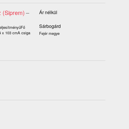
 (Siprem)
–
Ár nélkül
Sárbogárd
eljesítményűFő
4 x 103 cmA csiga
Fejér megye