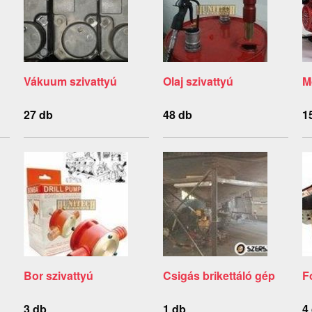
Vákuum szivattyú
Olaj szivattyú
M
27 db
48 db
1
Bor szivattyú
Csigás brikettáló gép
F
3 db
1 db
4