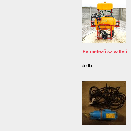
Permetező szivattyú
5 db