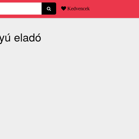
Kedvencek
tyú eladó