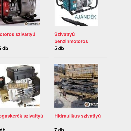
otoros szivattyú
Szivattyú
benzinmotoros
5 db
5 db
ogaskerék szivattyú
Hidraulikus szivattyú
 db
7 db