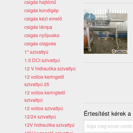
csigás hajtómű
csigás kondigép
csigás kézi emelő
csigás lámpa
csigás nyílpuska
csigás olajprés
1" szivattyú
1.5 DCI szivattyú
12 V hidraulika szivattyú
12 voltos keringető
szivattyú 25
12 voltos keringtető
szivattyú
12 voltos szivattyú
Értesítést kérek a
12/24 szivattyú
12V hidraulika szivattyú