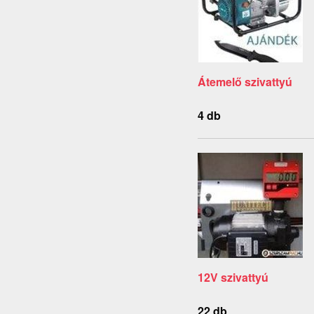
Átemelő szivattyú
4 db
12V szivattyú
22 db