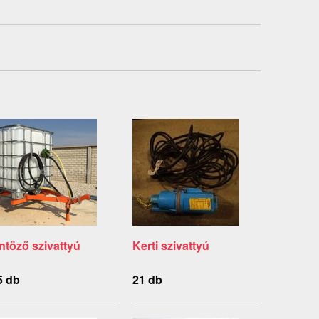
ntöző szivattyú
Kerti szivattyú
5 db
21 db