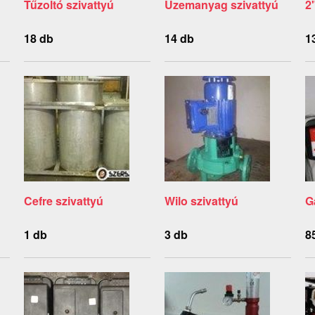
Tűzoltó szivattyú
Üzemanyag szivattyú
2
18 db
14 db
1
Cefre szivattyú
Wilo szivattyú
G
1 db
3 db
8