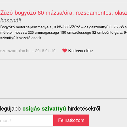
Zúzó-bogyózó 80 mázsa/óra, rozsdamentes, olasz
használt
Bogyózó motor teljesítménye 1, 8 kW/380VZúzó – csigaszivattyú 0, 75 kW t
méretei: hossza 225 cmmagassága 180 cmszélessége 82 cmbeöntő garat 9
szivattyú kivezető csonk...
szerszampiac.hu –
2018.01.10.
Kedvencekbe
 legújabb
csigás szivattyú
hirdetésekről