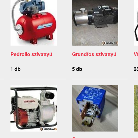
Pedrollo szivattyú
Grundfos szivattyú
V
1 db
5 db
2