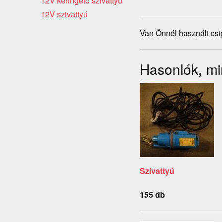
12V keringető szivattyú
12V szivattyú
Van Önnél használt csi
Hasonlók, min
Szivattyú
155 db