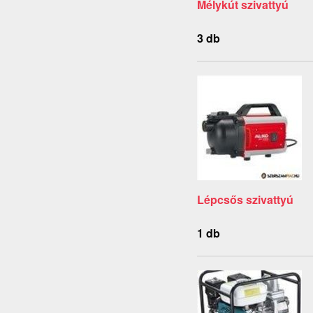
Mélykút szivattyú
3 db
Lépcsős szivattyú
1 db