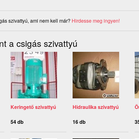
gás szivattyú, ami nem kell már?
Hirdesse meg ingyen!
t a csigás szivattyú
Keringető szivattyú
Hidraulika szivattyú
Ö
54 db
16 db
3