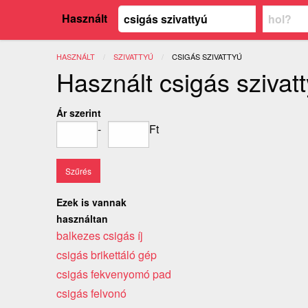
Használt
HASZNÁLT
SZIVATTYÚ
JELENLEGI:
CSIGÁS SZIVATTYÚ
Használt csigás szivat
Ár szerint
-
Ft
Ezek is vannak
használtan
balkezes csigás íj
csigás brikettáló gép
csigás fekvenyomó pad
csigás felvonó