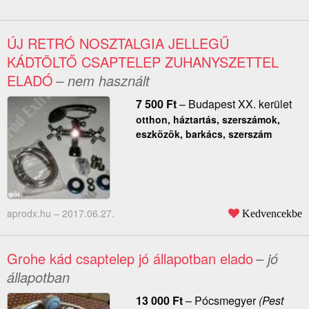
ÚJ RETRÓ NOSZTALGIA JELLEGŰ
KÁDTÖLTŐ CSAPTELEP ZUHANYSZETTEL
ELADÓ
– nem használt
7 500
Ft
–
Budapest XX. kerület
otthon, háztartás, szerszámok,
eszközök, barkács, szerszám
aprodx.hu –
2017.06.27.
Kedvencekbe
Grohe kád csaptelep jó állapotban elado
– jó
állapotban
13 000
Ft
–
Pócsmegyer
(Pest