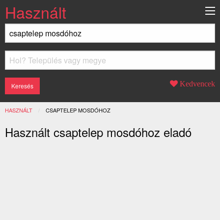
Használt
Kedvencek
HASZNÁLT
JELENLEGI:
CSAPTELEP MOSDÓHOZ
Használt csaptelep mosdóhoz eladó