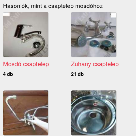
Hasonlók, mint a csaptelep mosdóhoz
Mosdó csaptelep
Zuhany csaptelep
4 db
21 db