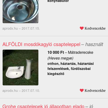
konyhabútor
aprodx.hu –
2017.07.15.
Kedvencekbe
ALFÖLDI mosdókagyló csapteleppel
– használt
10 000
Ft
–
Mátraderecske
(Heves megye)
otthon, háztartás, háztartási
felszerelések, fürdőszobai
kiegészítő
aprodx.hu –
2017.07.10.
Kedvencekbe
Grohe csaptelepek jó állapotban elado
– jó