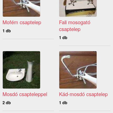
Mofém csaptelep
Fali mosogató
csaptelep
1 db
1 db
Mosdó csapteleppel
Kád-mosdó csaptelep
2 db
1 db