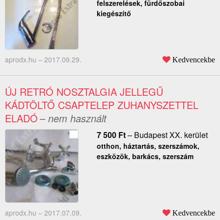
felszerelések, fürdőszobai
kiegészítő
aprodx.hu –
2017.09.29.
Kedvencekbe
ÚJ RETRÓ NOSZTALGIA JELLEGŰ
KÁDTÖLTŐ CSAPTELEP ZUHANYSZETTEL
ELADÓ
– nem használt
7 500
Ft
–
Budapest XX. kerület
otthon, háztartás, szerszámok,
eszközök, barkács, szerszám
aprodx.hu –
2017.07.09.
Kedvencekbe