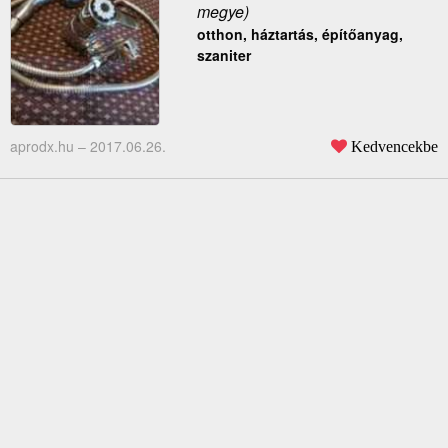
megye)
otthon, háztartás, építőanyag,
szaniter
aprodx.hu –
2017.06.26.
Kedvencekbe