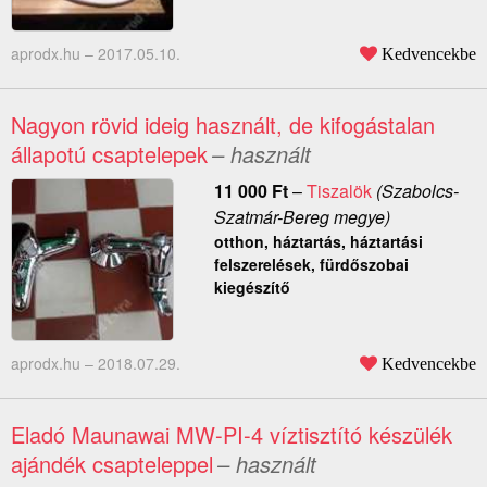
aprodx.hu –
2017.05.10.
Kedvencekbe
Nagyon rövid ideig használt, de kifogástalan
állapotú csaptelepek
– használt
11 000
Ft
–
Tiszalök
(Szabolcs-
Szatmár-Bereg megye)
otthon, háztartás, háztartási
felszerelések, fürdőszobai
kiegészítő
aprodx.hu –
2018.07.29.
Kedvencekbe
Eladó Maunawai MW-PI-4 víztisztító készülék
ajándék csapteleppel
– használt