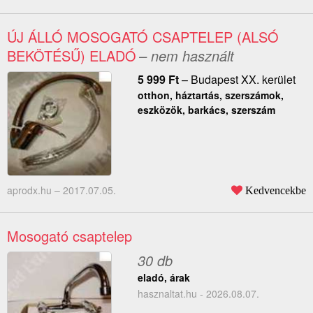
ÚJ ÁLLÓ MOSOGATÓ CSAPTELEP (ALSÓ
BEKÖTÉSŰ) ELADÓ
– nem használt
5 999
Ft
–
Budapest XX. kerület
otthon, háztartás, szerszámok,
eszközök, barkács, szerszám
aprodx.hu –
2017.07.05.
Kedvencekbe
Mosogató csaptelep
30 db
eladó, árak
hasznaltat.hu - 2026.08.07.