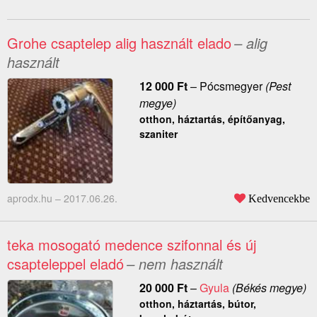
Grohe csaptelep alig használt elado
– alig
használt
12 000
Ft
–
Pócsmegyer
(Pest
megye)
otthon, háztartás, építőanyag,
szaniter
aprodx.hu –
2017.06.26.
Kedvencekbe
teka mosogató medence szifonnal és új
csapteleppel eladó
– nem használt
20 000
Ft
–
Gyula
(Békés megye)
otthon, háztartás, bútor,