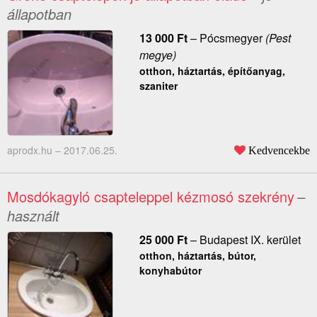
állapotban
13 000
Ft
–
Pócsmegyer
(Pest
megye)
otthon, háztartás, építőanyag,
szaniter
aprodx.hu –
2017.06.25.
Kedvencekbe
Mosdókagyló csapteleppel kézmosó szekrény
–
használt
25 000
Ft
–
Budapest IX. kerület
otthon, háztartás, bútor,
konyhabútor