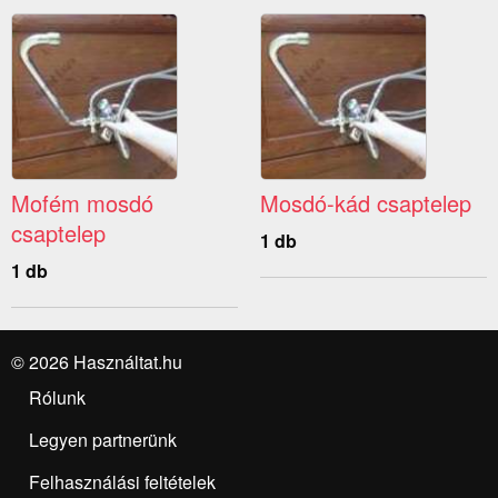
Mofém mosdó
Mosdó-kád csaptelep
csaptelep
1 db
1 db
© 2026 Használtat.hu
Rólunk
Legyen partnerünk
Felhasználási feltételek