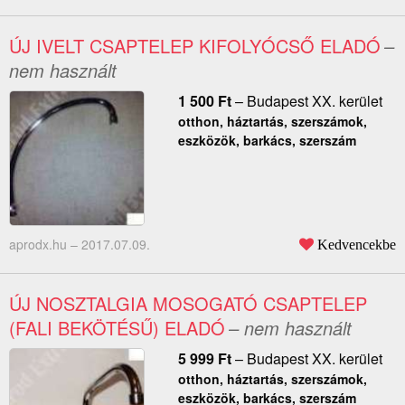
ÚJ IVELT CSAPTELEP KIFOLYÓCSŐ ELADÓ
–
nem használt
1 500
Ft
–
Budapest XX. kerület
otthon, háztartás, szerszámok,
eszközök, barkács, szerszám
aprodx.hu –
2017.07.09.
Kedvencekbe
ÚJ NOSZTALGIA MOSOGATÓ CSAPTELEP
(FALI BEKÖTÉSŰ) ELADÓ
– nem használt
5 999
Ft
–
Budapest XX. kerület
otthon, háztartás, szerszámok,
eszközök, barkács, szerszám