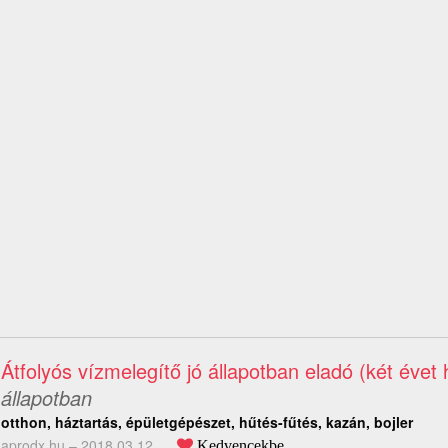
Átfolyós vízmelegítő jó állapotban eladó (két évet 
állapotban
otthon, háztartás, épületgépészet, hűtés-fűtés, kazán, bojler
aprodx.hu –
2018.03.12.
Kedvencekbe