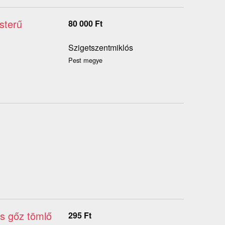
sterű
80 000
Ft
Szigetszentmiklós
Pest megye
s gőz tömlő
295
Ft