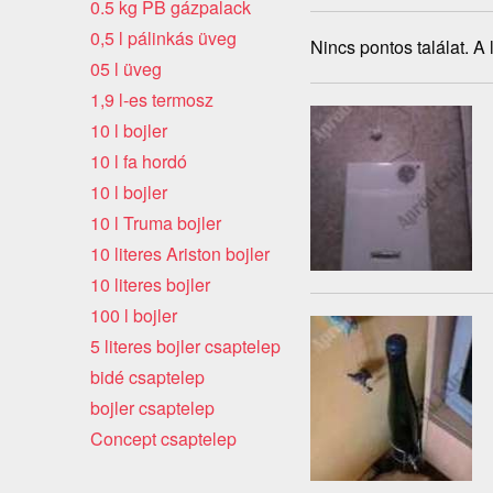
0.5 kg PB gázpalack
0,5 l pálinkás üveg
Nincs pontos találat. A
05 l üveg
1,9 l-es termosz
10 l bojler
10 l fa hordó
10 l bojler
10 l Truma bojler
10 literes Ariston bojler
10 literes bojler
100 l bojler
5 literes bojler csaptelep
bidé csaptelep
bojler csaptelep
Concept csaptelep