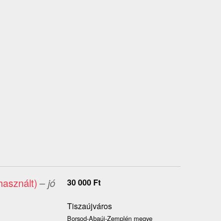
használt)
– jó
30 000
Ft
Tiszaújváros
Borsod-Abaúj-Zemplén megye