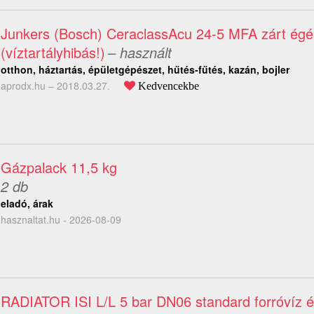
Junkers (Bosch) CeraclassAcu 24-5 MFA zárt égé
(víztartályhibás!)
– használt
otthon, háztartás, épületgépészet, hűtés-fűtés, kazán, bojler
aprodx.hu –
2018.03.27.
Kedvencekbe
Gázpalack 11,5 kg
2 db
eladó, árak
hasznaltat.hu - 2026-08-09
RADIATOR ISI L/L 5 bar DN06 standard forróvíz é