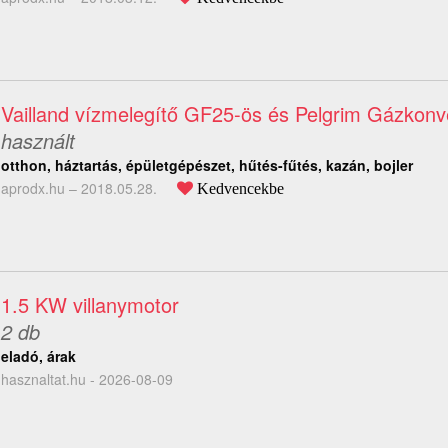
Vailland vízmelegítő GF25-ös és Pelgrim Gázkonv
használt
otthon, háztartás, épületgépészet, hűtés-fűtés, kazán, bojler
aprodx.hu –
2018.05.28.
Kedvencekbe
1.5 KW villanymotor
2 db
eladó, árak
hasznaltat.hu - 2026-08-09