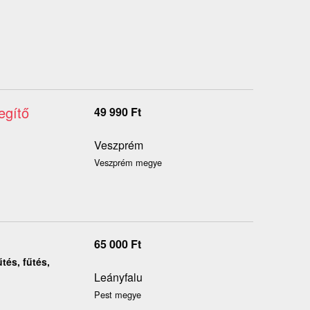
egítő
49 990
Ft
Veszprém
Veszprém megye
65 000
Ft
tés, fűtés,
Leányfalu
Pest megye