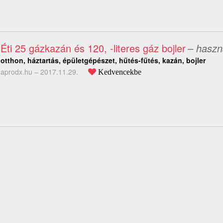
Éti 25 gázkazán és 120, -literes gáz bojler
– haszn
otthon, háztartás, épületgépészet, hűtés-fűtés, kazán, bojler
aprodx.hu –
2017.11.29.
Kedvencekbe