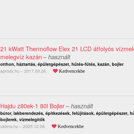
21 kWatt Thermoflow Elex 21 LCD átfolyós vízmel
melegvíz kazán
– használt
otthon, háztartás, épületgépészet, hűtés-fűtés, kazán, bojler
aprodx.hu –
2017.09.26.
Kedvencekbe
Hajdu z80ek-1 80l Bojler
– használt
bútor, lakberendezés, építkezések, felújítások, épületgépészet, hű
bojlerek, vízmelegítők
vatera.hu –
2025.12.08.
Kedvencekbe