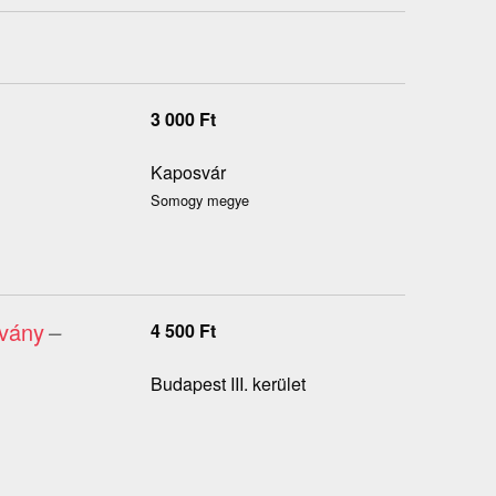
3 000
Ft
Kaposvár
Somogy megye
lvány
–
4 500
Ft
Budapest III. kerület