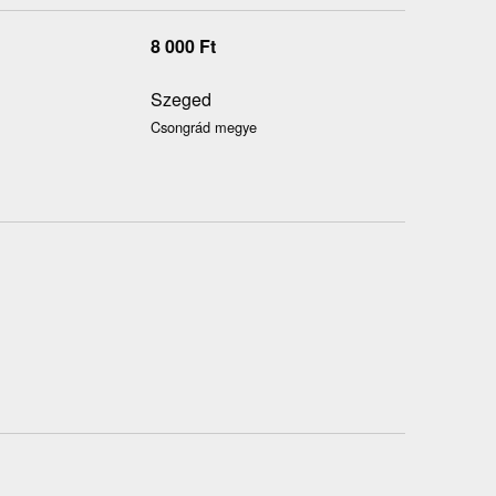
8 000
Ft
Szeged
Csongrád megye