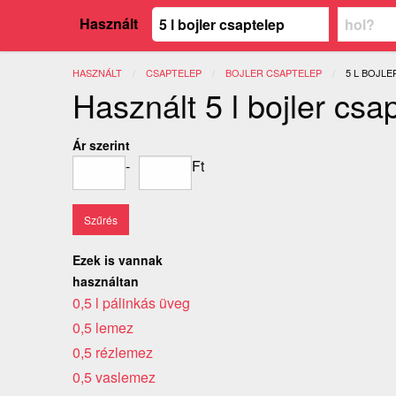
Használt
HASZNÁLT
CSAPTELEP
BOJLER CSAPTELEP
JELENLEGI
5 L BOJL
Használt 5 l bojler csa
Ár szerint
-
Ft
Ezek is vannak
használtan
0,5 l pálinkás üveg
0,5 lemez
0,5 rézlemez
0,5 vaslemez