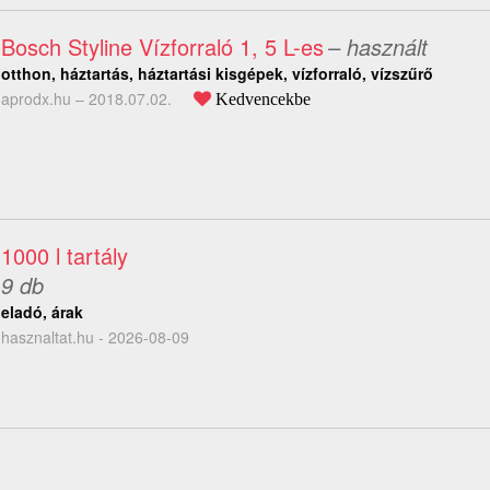
Bosch Styline Vízforraló 1, 5 L-es
– használt
otthon, háztartás, háztartási kisgépek, vízforraló, vízszűrő
aprodx.hu –
2018.07.02.
Kedvencekbe
1000 l tartály
9 db
eladó, árak
hasznaltat.hu - 2026-08-09