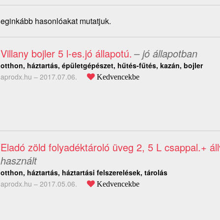
 leginkább hasonlóakat mutatjuk.
Villany bojler 5 l-es.jó állapotú.
– jó állapotban
otthon, háztartás, épületgépészet, hűtés-fűtés, kazán, bojler
aprodx.hu –
2017.07.06.
Kedvencekbe
Eladó zöld folyadéktároló üveg 2, 5 L csappal.+ ál
használt
otthon, háztartás, háztartási felszerelések, tárolás
aprodx.hu –
2017.05.06.
Kedvencekbe