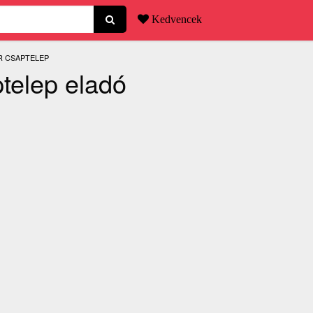
Kedvencek
:
ER CSAPTELEP
ptelep eladó