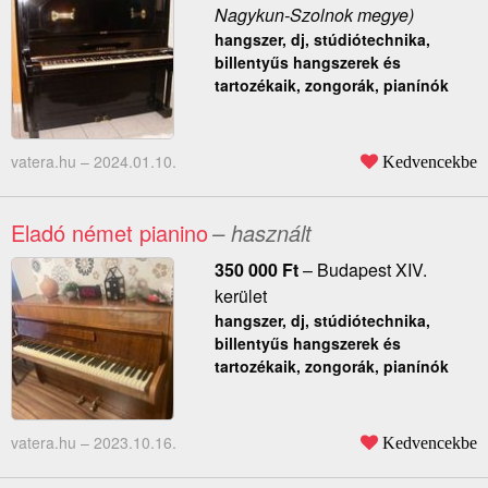
Nagykun-Szolnok megye)
hangszer, dj, stúdiótechnika,
billentyűs hangszerek és
tartozékaik, zongorák, pianínók
vatera.hu –
2024.01.10.
Kedvencekbe
Eladó német pianino
– használt
350 000
Ft
–
Budapest XIV.
kerület
hangszer, dj, stúdiótechnika,
billentyűs hangszerek és
tartozékaik, zongorák, pianínók
vatera.hu –
2023.10.16.
Kedvencekbe