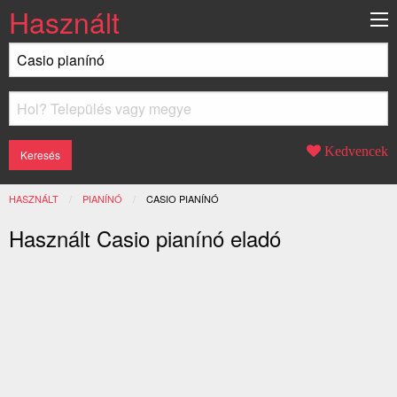
Használt
Kedvencek
HASZNÁLT
PIANÍNÓ
JELENLEGI:
CASIO PIANÍNÓ
Használt Casio pianínó eladó