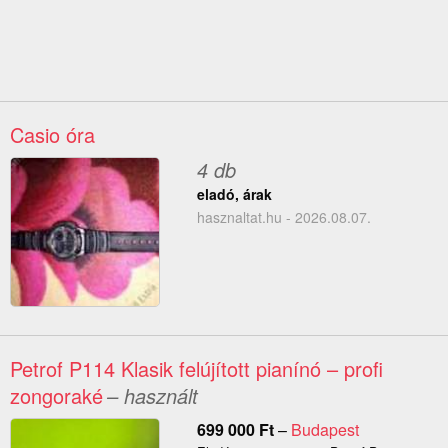
Casio óra
4 db
eladó, árak
hasznaltat.hu - 2026.08.07.
Petrof P114 Klasik felújított pianínó – profi
zongoraké
– használt
699 000
Ft
–
Budapest