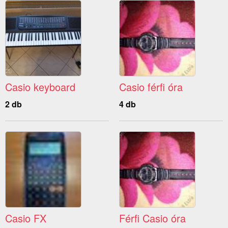
Casio keyboard
Casio férfi óra
2 db
4 db
Casio FX
Férfi Casio óra