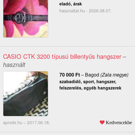
eladó, árak
hasznaltat.hu - 2026.08.07.
CASIO CTK 3200 típusú billentyűs hangszer
–
használt
70 000
Ft
–
Bagod
(Zala megye)
szabadidő, sport, hangszer,
felszerelés, egyéb hangszerek
aprodx.hu –
2017.06.18.
Kedvencekbe