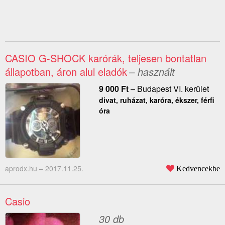
CASIO G-SHOCK karórák, teljesen bontatlan
állapotban, áron alul eladók
– használt
9 000
Ft
–
Budapest VI. kerület
divat, ruházat, karóra, ékszer, férfi
óra
aprodx.hu –
2017.11.25.
Kedvencekbe
Casio
30 db