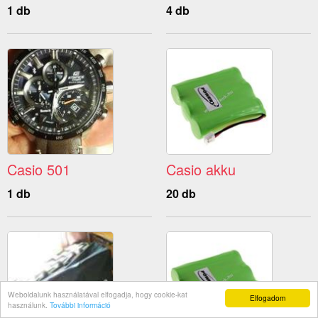
1 db
4 db
Casio 501
Casio akku
1 db
20 db
Weboldalunk használatával elfogadja, hogy cookie-kat
Elfogadom
használunk.
További információ