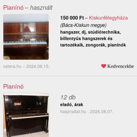
Pianínó
– használt
150 000
Ft
–
Kiskunfélegyháza
(Bács-Kiskun megye)
hangszer, dj, stúdiótechnika,
billentyűs hangszerek és
tartozékaik, zongorák, pianínók
vatera.hu –
2024.08.15.
Kedvencekbe
Pianínó
12 db
eladó, árak
hasznaltat.hu - 2026.08.07.