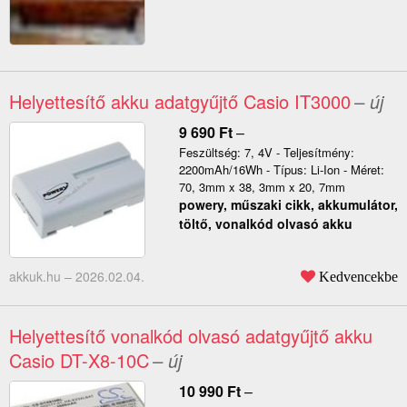
Helyettesítő akku adatgyűjtő Casio IT3000
– új
9 690
Ft
–
Feszültség: 7, 4V - Teljesítmény:
2200mAh/16Wh - Típus: Li-Ion - Méret:
70, 3mm x 38, 3mm x 20, 7mm
powery, műszaki cikk, akkumulátor,
töltő, vonalkód olvasó akku
akkuk.hu –
2026.02.04.
Kedvencekbe
Helyettesítő vonalkód olvasó adatgyűjtő akku
Casio DT-X8-10C
– új
10 990
Ft
–