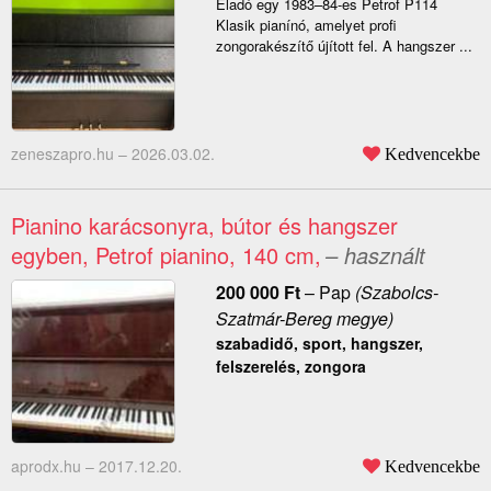
Eladó egy 1983–84-es Petrof P114
Klasik pianínó, amelyet profi
zongorakészítő újított fel. A hangszer ...
zeneszapro.hu –
2026.03.02.
Kedvencekbe
Pianino karácsonyra, bútor és hangszer
egyben, Petrof pianino, 140 cm,
– használt
200 000
Ft
–
Pap
(Szabolcs-
Szatmár-Bereg megye)
szabadidő, sport, hangszer,
felszerelés, zongora
aprodx.hu –
2017.12.20.
Kedvencekbe