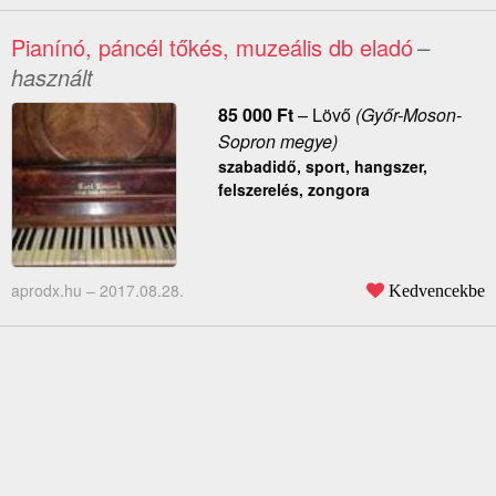
Pianínó, páncél tőkés, muzeális db eladó
–
használt
85 000
Ft
–
Lövő
(Győr-Moson-
Sopron megye)
szabadidő, sport, hangszer,
felszerelés, zongora
aprodx.hu –
2017.08.28.
Kedvencekbe