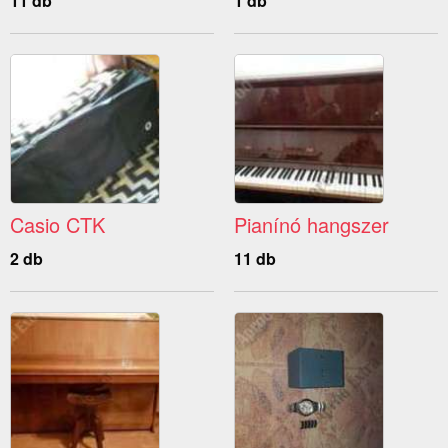
11 db
1 db
Casio CTK
Pianínó hangszer
2 db
11 db