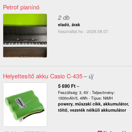
Petrof pianínó
2 db
eladó, árak
hasznaltat.hu - 2026.08.07.
Helyettesítő akku Casio C-435
– új
5 690
Ft
–
Feszültség: 3, 6V - Teljesítmény:
1500mAh/5, 4Wh - Típus: NiMH
powery, műszaki cikk, akkumulátor,
töltő, vezeték nélküli akkumulátor