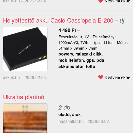
akkuk.hu –
2026.02.04.
Kedvencekbe
Helyettesítő akku Casio Cassiopeia E-200
– új
4 490
Ft
–
Feszültség: 3, 7V - Teljesítmény:
1000mAh/3, 7Wh - Típus: Li-Ion - Méret:
51mm x 39mm x 7mm
powery, műszaki cikk,
mobiltelefon, gps, pda
akkumulátor, töltő
akkuk.hu –
2026.02.04.
Kedvencekbe
Ukrajna pianínó
2 db
eladó, árak
hasznaltat.hu - 2026.08.07.