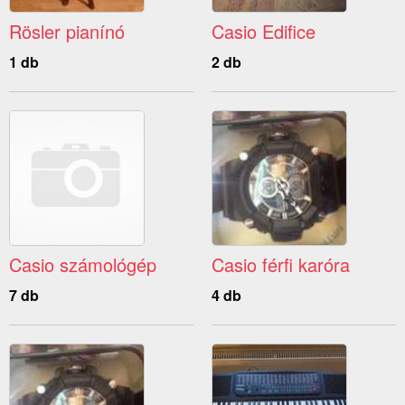
Rösler pianínó
Casio Edifice
1 db
2 db
Casio számológép
Casio férfi karóra
7 db
4 db