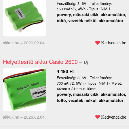
Feszültség: 3, 6V - Teljesítmény:
1500mAh/5, 4Wh - Típus: NiMH
powery, műszaki cikk, akkumulátor,
töltő, vezeték nélküli akkumulátor
akkuk.hu –
2026.02.04.
Kedvencekbe
Helyettesítő akku Casio 2600
– új
4 490
Ft
–
Feszültség: 3, 6V - Teljesítmény:
700mAh/2, 5Wh - Típus: NiMH - Méret:
44mm x 31mm x 10mm
powery, műszaki cikk, akkumulátor,
töltő, vezeték nélküli akkumulátor
akkuk.hu –
2026.02.04.
Kedvencekbe