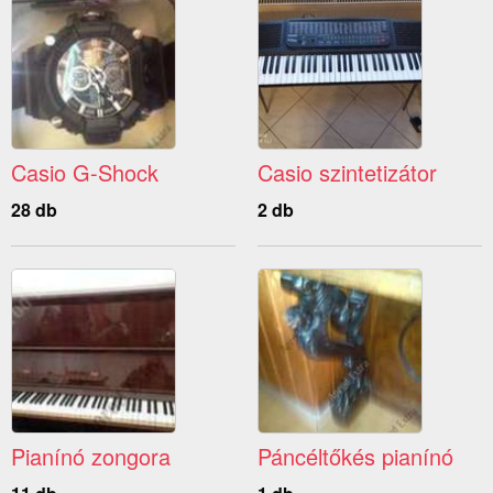
Casio G-Shock
Casio szintetizátor
28 db
2 db
Pianínó zongora
Páncéltőkés pianínó