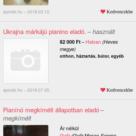
aprodx.hu –
2018.03.12.
Kedvencekbe
Ukrajna márkájú pianino eladó.
– használt
82 000
Ft
–
Hatvan
(Heves
megye)
otthon, háztartás, bútor, egyéb
aprodx.hu –
2018.07.05.
Kedvencekbe
Pianínó megkímélt állapotban eladó
–
megkímélt
Ár nélkül
Győr
(Győr-Moson-Sopron