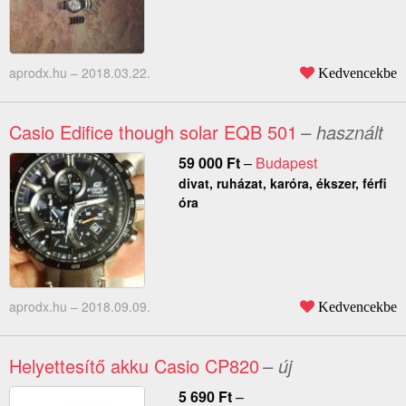
aprodx.hu –
2018.03.22.
Kedvencekbe
Casio Edifice though solar EQB 501
– használt
59 000
Ft
–
Budapest
divat, ruházat, karóra, ékszer, férfi
óra
aprodx.hu –
2018.09.09.
Kedvencekbe
Helyettesítő akku Casio CP820
– új
5 690
Ft
–