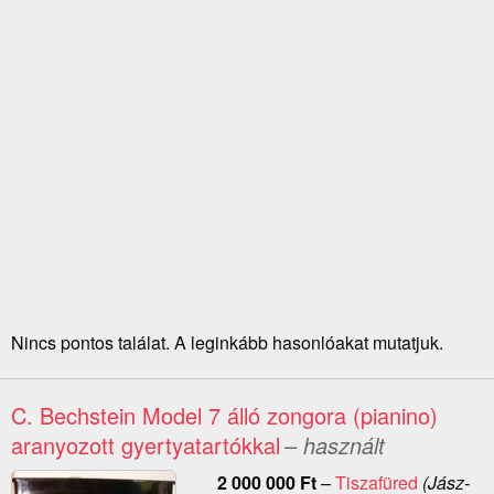
Nincs pontos találat. A leginkább hasonlóakat mutatjuk.
C. Bechstein Model 7 álló zongora (pianino)
aranyozott gyertyatartókkal
– használt
2 000 000
Ft
–
Tiszafüred
(Jász-