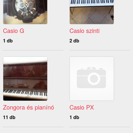
Casio G
Casio szinti
1 db
2 db
Zongora és pianínó
Casio PX
11 db
1 db