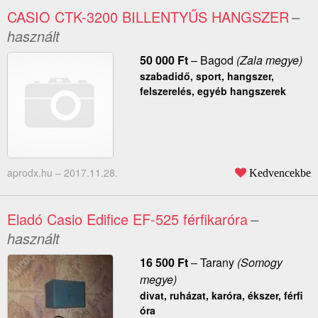
CASIO CTK-3200 BILLENTYŰS HANGSZER
–
használt
50 000
Ft
–
Bagod
(Zala megye)
szabadidő, sport, hangszer,
felszerelés, egyéb hangszerek
aprodx.hu –
2017.11.28.
Kedvencekbe
Eladó Casio Edifice EF-525 férfikaróra
–
használt
16 500
Ft
–
Tarany
(Somogy
megye)
divat, ruházat, karóra, ékszer, férfi
óra