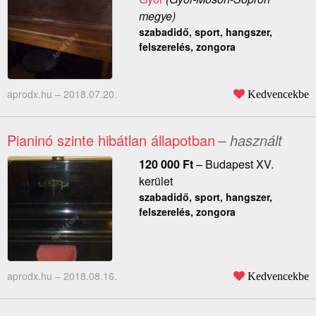
megye)
szabadidő, sport, hangszer,
felszerelés, zongora
aprodx.hu –
2018.07.20.
Kedvencekbe
Pianinó szinte hibátlan állapotban
– használt
120 000
Ft
–
Budapest XV.
kerület
szabadidő, sport, hangszer,
felszerelés, zongora
aprodx.hu –
2018.08.16.
Kedvencekbe