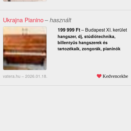
Ukrajna Pianino
– használt
199 999
Ft
–
Budapest XI. kerület
hangszer, dj, stúdiótechnika,
billentyűs hangszerek és
tartozékaik, zongorák, pianínók
vatera.hu –
2026.01.18.
Kedvencekbe