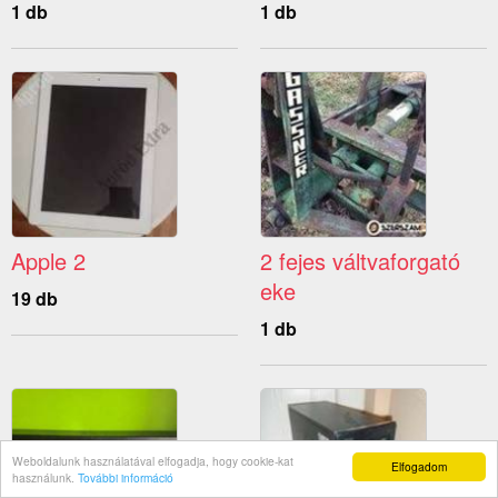
1 db
1 db
Apple 2
2 fejes váltvaforgató
eke
19 db
1 db
Weboldalunk használatával elfogadja, hogy cookie-kat
Elfogadom
használunk.
További információ