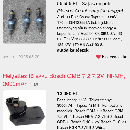
55 555
Ft
–
Sajószentpéter
(Borsod-Abaúj-Zemplén megye)
Audi 90 B3 / Coupe Typ89 2, 3 20V
170LE 054133551A 5db injektor ,
üzemanyag sín is megvan ahogy a
képen is látni Audi 90 89, 89Q, 8A, B3
2.3 E 20V 1988/08-1991/07 2309 ccm,
125 KW, 170 PS Audi 90 8...
autóalkatrészek
lxo.hu –
2025.05.29.
Kedvencekbe
Helyettesítő akku Bosch GMB 7.2 7.2V, NI-MH,
3000mAh
– új
13 090
Ft
–
Feszültség: 7.2V - Teljesítmény:
3000mAh - Típus: Ni-MH - kompatibilis
modellek: Bosch GBM 7.2 Bosch GBM
7.2 VE-1 Bosch GBM 7.2 VES-2 Bosch
GDR50 Bosch GNS 7.2V Bosch GUS 7.2
Bosch PSR 7.2VES-2 Wür...