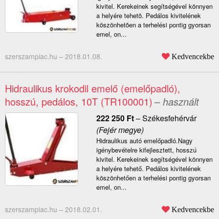
kivitel. Kerekeinek segítségével könnyen
a helyére tehetõ. Pedálos kivitelének
köszönhetõen a terhelési pontig gyorsan
emel, on...
szerszampiac.hu –
2018.01.08.
Kedvencekbe
Hidraulikus krokodil emelő (emelőpadló),
hosszú, pedálos, 10T (TR100001)
– használt
222 250
Ft
–
Székesfehérvár
(Fejér megye)
Hidraulikus autó emelőpadló.Nagy
igénybevételre kifejlesztett, hosszú
kivitel. Kerekeinek segítségével könnyen
a helyére tehető. Pedálos kivitelének
köszönhetően a terhelési pontig gyorsan
emel, on...
szerszampiac.hu –
2018.02.01.
Kedvencekbe