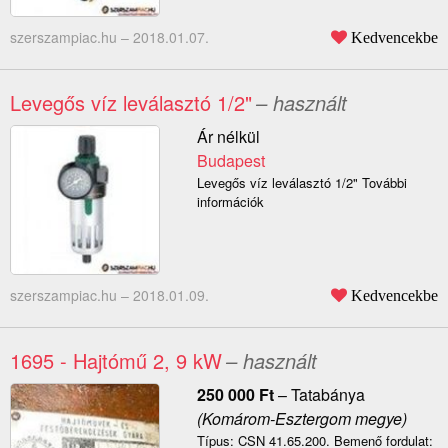
szerszampiac.hu –
2018.01.07.
Kedvencekbe
Levegős víz leválasztó 1/2"
– használt
Ár nélkül
Budapest
Levegős víz leválasztó 1/2" További
információk
szerszampiac.hu –
2018.01.09.
Kedvencekbe
1695 - Hajtómű 2, 9 kW
– használt
250 000
Ft
–
Tatabánya
(Komárom-Esztergom megye)
Típus: CSN 41.65.200. Bemenő fordulat: