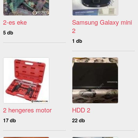
2-es eke
Samsung Galaxy mini
2
5 db
1 db
2 hengeres motor
HDD 2
17 db
22 db