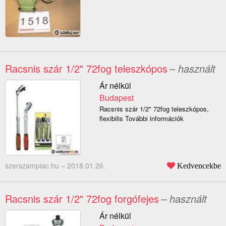
Racsnis szár 1/2" 72fog teleszkópos
– használt
Ár nélkül
Budapest
Racsnis szár 1/2" 72fog teleszkópos,
flexibilis További információk
szerszampiac.hu –
2018.01.26.
Kedvencekbe
Racsnis szár 1/2" 72fog forgófejes
– használt
Ár nélkül