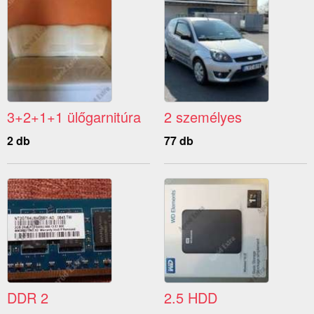
3+2+1+1 ülőgarnitúra
2 személyes
2 db
77 db
DDR 2
2.5 HDD