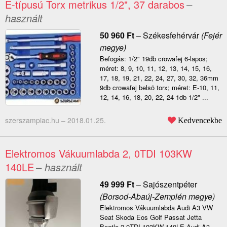
E-típusú Torx metrikus 1/2", 37 darabos
–
használt
50 960
Ft
–
Székesfehérvár
(Fejér
megye)
Befogás: 1/2" 19db crowafej 6-lapos;
méret: 8, 9, 10, 11, 12, 13, 14, 15, 16,
17, 18, 19, 21, 22, 24, 27, 30, 32, 36mm
9db crowafej belsõ torx; méret: E-10, 11,
12, 14, 16, 18, 20, 22, 24 1db 1/2" ...
szerszampiac.hu –
2018.01.25.
Kedvencekbe
Elektromos Vákuumlabda 2, 0TDI 103KW
140LE
– használt
49 999
Ft
–
Sajószentpéter
(Borsod-Abaúj-Zemplén megye)
Elektromos Vákuumlabda Audi A3 VW
Seat Skoda Eos Golf Passat Jetta
Beetle 2.0TDI 103KW 140LE Audi A3