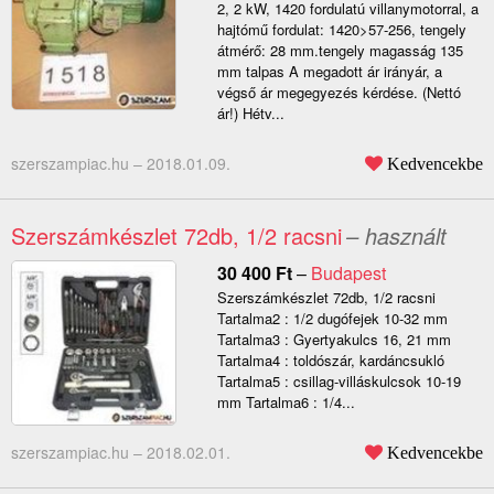
2, 2 kW, 1420 fordulatú villanymotorral, a
hajtómű fordulat: 1420>57-256, tengely
átmérő: 28 mm.tengely magasság 135
mm talpas A megadott ár irányár, a
végső ár megegyezés kérdése. (Nettó
ár!) Hétv...
szerszampiac.hu –
2018.01.09.
Kedvencekbe
Szerszámkészlet 72db, 1/2 racsni
– használt
30 400
Ft
–
Budapest
Szerszámkészlet 72db, 1/2 racsni
Tartalma2 : 1/2 dugófejek 10-32 mm
Tartalma3 : Gyertyakulcs 16, 21 mm
Tartalma4 : toldószár, kardáncsukló
Tartalma5 : csillag-villáskulcsok 10-19
mm Tartalma6 : 1/4...
szerszampiac.hu –
2018.02.01.
Kedvencekbe