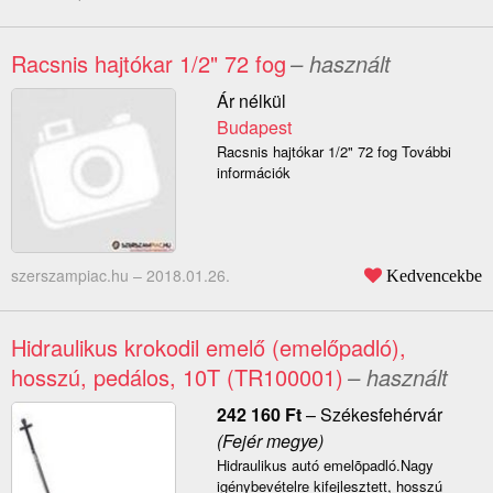
Racsnis hajtókar 1/2" 72 fog
– használt
Ár nélkül
Budapest
Racsnis hajtókar 1/2" 72 fog További
információk
szerszampiac.hu –
2018.01.26.
Kedvencekbe
Hidraulikus krokodil emelő (emelőpadló),
hosszú, pedálos, 10T (TR100001)
– használt
242 160
Ft
–
Székesfehérvár
(Fejér megye)
Hidraulikus autó emelõpadló.Nagy
igénybevételre kifejlesztett, hosszú