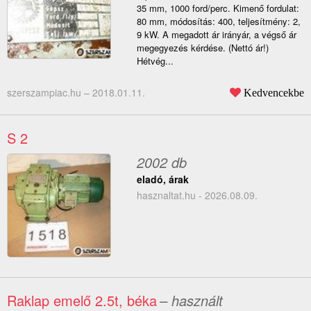
35 mm, 1000 ford/perc. Kimenő fordulat:
80 mm, módosítás: 400, teljesítmény: 2,
9 kW. A megadott ár irányár, a végső ár
megegyezés kérdése. (Nettó ár!)
Hétvég...
szerszampiac.hu –
2018.01.11.
Kedvencekbe
S 2
2002 db
eladó, árak
hasznaltat.hu - 2026.08.09.
Raklap emelő 2.5t, béka
– használt