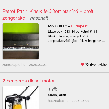
Petrof P114 Klasik felújított pianínó – profi
zongoraké
– használt
699 000
Ft
–
Budapest
Eladó egy 1983–84-es Petrof P114
Klasik pianínó, amelyet profi
zongorakészítő újított fel. A hangszer ...
zeneszapro.hu –
2026.03.02.
Kedvencekbe
2 hengeres diesel motor
1 db
eladó, árak
hasznaltat.hu - 2026.08.09.