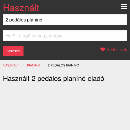
Használt
Kedvencek
HASZNÁLT
PIANÍNÓ
JELENLEGI:
2 PEDÁLOS PIANÍNÓ
Használt 2 pedálos pianínó eladó