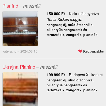
Pianínó
– használt
150 000
Ft
–
Kiskunfélegyháza
(Bács-Kiskun megye)
hangszer, dj, stúdiótechnika,
billentyűs hangszerek és
tartozékaik, zongorák, pianínók
vatera.hu –
2024.08.15.
Kedvencekbe
Ukrajna Pianino
– használt
199 999
Ft
–
Budapest XI. kerület
hangszer, dj, stúdiótechnika,
billentyűs hangszerek és
tartozékaik, zongorák, pianínók