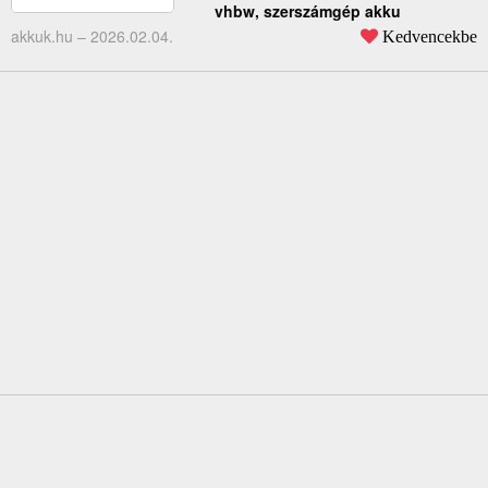
vhbw, szerszámgép akku
akkuk.hu –
2026.02.04.
Kedvencekbe