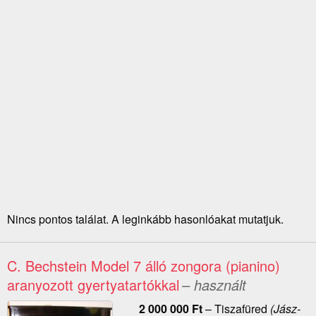
Nincs pontos találat. A leginkább hasonlóakat mutatjuk.
C. Bechstein Model 7 álló zongora (pianino)
aranyozott gyertyatartókkal
– használt
2 000 000
Ft
–
Tiszafüred
(Jász-