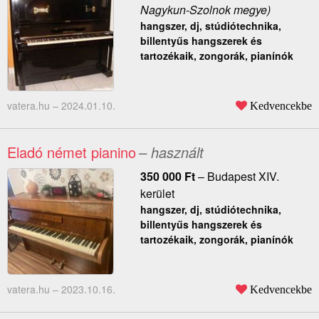
Nagykun-Szolnok megye)
hangszer, dj, stúdiótechnika,
billentyűs hangszerek és
tartozékaik, zongorák, pianínók
vatera.hu –
2024.01.10.
Kedvencekbe
Eladó német pianino
– használt
350 000
Ft
–
Budapest XIV.
kerület
hangszer, dj, stúdiótechnika,
billentyűs hangszerek és
tartozékaik, zongorák, pianínók
vatera.hu –
2023.10.16.
Kedvencekbe