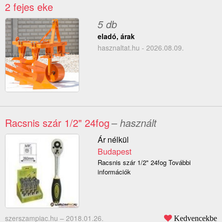
2 fejes eke
5 db
eladó, árak
hasznaltat.hu - 2026.08.09.
Racsnis szár 1/2" 24fog
– használt
Ár nélkül
Budapest
Racsnis szár 1/2" 24fog További
információk
szerszampiac.hu –
2018.01.26.
Kedvencekbe