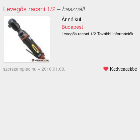
Levegős racsni 1/2
– használt
Ár nélkül
Budapest
Levegős racsni 1/2 További információk
szerszampiac.hu –
2018.01.08.
Kedvencekbe