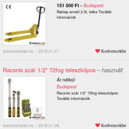
151 500
Ft
–
Budapest
Raklap emelő 2.5t, béka További
információk
szerszampiac.hu –
2018.01.27.
Kedvencekbe
Racsnis szár 1/2" 72fog teleszkópos
– használt
Ár nélkül
Budapest
Racsnis szár 1/2" 72fog teleszkópos
További információk
szerszampiac.hu –
2018.01.26.
Kedvencekbe