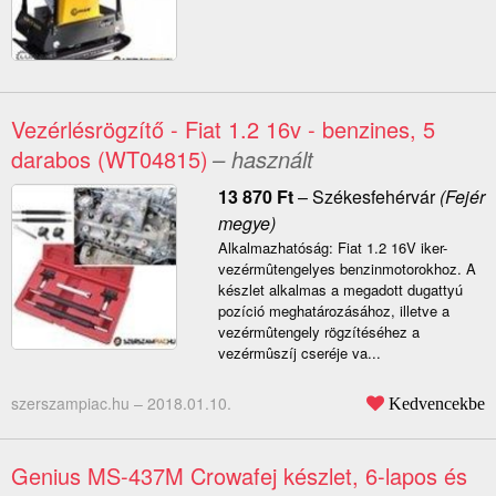
Vezérlésrögzítő - Fiat 1.2 16v - benzines, 5
darabos (WT04815)
– használt
13 870
Ft
–
Székesfehérvár
(Fejér
megye)
Alkalmazhatóság: Fiat 1.2 16V iker-
vezérmûtengelyes benzinmotorokhoz. A
készlet alkalmas a megadott dugattyú
pozíció meghatározásához, illetve a
vezérmûtengely rögzítéséhez a
vezérmûszíj cseréje va...
szerszampiac.hu –
2018.01.10.
Kedvencekbe
Genius MS-437M Crowafej készlet, 6-lapos és