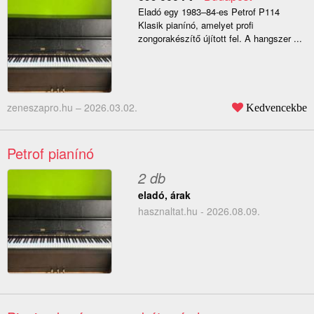
Eladó egy 1983–84-es Petrof P114
Klasik pianínó, amelyet profi
zongorakészítő újított fel. A hangszer ...
zeneszapro.hu –
2026.03.02.
Kedvencekbe
Petrof pianínó
2 db
eladó, árak
hasznaltat.hu - 2026.08.09.