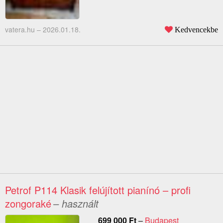
vatera.hu –
2026.01.18.
Kedvencekbe
Petrof P114 Klasik felújított pianínó – profi
zongoraké
– használt
699 000
Ft
–
Budapest