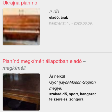
Ukrajna pianínó
2 db
eladó, árak
hasznaltat.hu - 2026.08.09.
Pianínó megkímélt állapotban eladó
–
megkímélt
Ár nélkül
Győr
(Győr-Moson-Sopron
megye)
szabadidő, sport, hangszer,
felszerelés, zongora