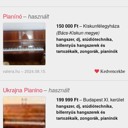
Pianínó
– használt
150 000
Ft
–
Kiskunfélegyháza
(Bács-Kiskun megye)
hangszer, dj, stúdiótechnika,
billentyűs hangszerek és
tartozékaik, zongorák, pianínók
vatera.hu –
2024.08.15.
Kedvencekbe
Ukrajna Pianino
– használt
199 999
Ft
–
Budapest XI. kerület
hangszer, dj, stúdiótechnika,
billentyűs hangszerek és
tartozékaik, zongorák, pianínók