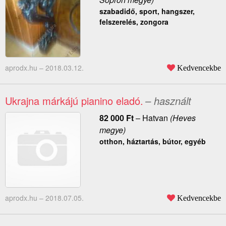
szabadidő, sport, hangszer,
felszerelés, zongora
aprodx.hu –
2018.03.12.
Kedvencekbe
Ukrajna márkájú pianino eladó.
– használt
82 000
Ft
–
Hatvan
(Heves
megye)
otthon, háztartás, bútor, egyéb
aprodx.hu –
2018.07.05.
Kedvencekbe