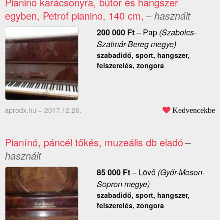
Pianino karácsonyra, bútor és hangszer
egyben, Petrof pianino, 140 cm,
– használt
200 000
Ft
–
Pap
(Szabolcs-
Szatmár-Bereg megye)
szabadidő, sport, hangszer,
felszerelés, zongora
aprodx.hu –
2017.12.20.
Kedvencekbe
Pianínó, páncél tőkés, muzeális db eladó
–
használt
85 000
Ft
–
Lövő
(Győr-Moson-
Sopron megye)
szabadidő, sport, hangszer,
felszerelés, zongora