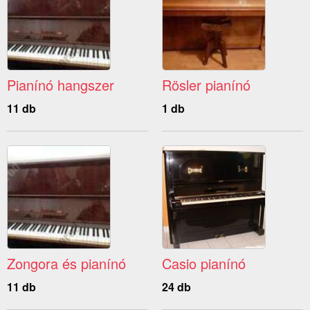
Pianínó hangszer
Rösler pianínó
11 db
1 db
Zongora és pianínó
Casio pianínó
11 db
24 db