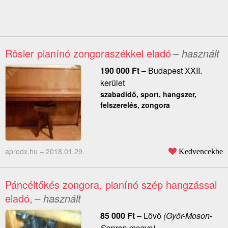
Rösler pianínó zongoraszékkel eladó
– használt
190 000
Ft
–
Budapest XXII.
kerület
szabadidő, sport, hangszer,
felszerelés, zongora
aprodx.hu –
2018.01.29.
Kedvencekbe
Páncéltőkés zongora, pianínó szép hangzással
eladó,
– használt
85 000
Ft
–
Lövő
(Győr-Moson-
Sopron megye)