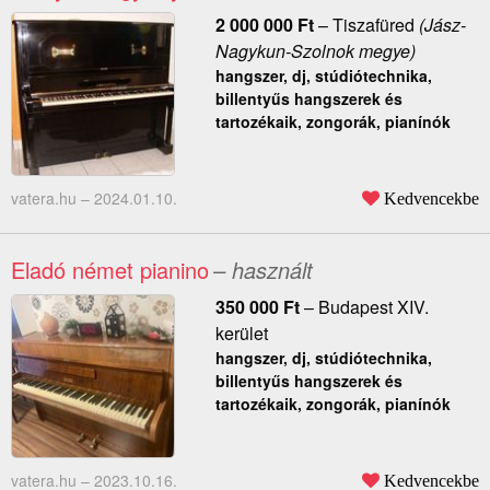
2 000 000
Ft
–
Tiszafüred
(Jász-
Nagykun-Szolnok megye)
hangszer, dj, stúdiótechnika,
billentyűs hangszerek és
tartozékaik, zongorák, pianínók
vatera.hu –
2024.01.10.
Kedvencekbe
Eladó német pianino
– használt
350 000
Ft
–
Budapest XIV.
kerület
hangszer, dj, stúdiótechnika,
billentyűs hangszerek és
tartozékaik, zongorák, pianínók
vatera.hu –
2023.10.16.
Kedvencekbe