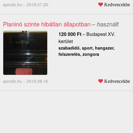
aprodx.hu –
2018.07.20.
Kedvencekbe
Pianinó szinte hibátlan állapotban
– használt
120 000
Ft
–
Budapest XV.
kerület
szabadidő, sport, hangszer,
felszerelés, zongora
aprodx.hu –
2018.08.16.
Kedvencekbe