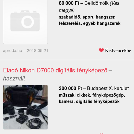
80 000
Ft
–
Celldömölk
(Vas
megye)
szabadidő, sport, hangszer,
felszerelés, egyéb hangszerek
aprodx.hu –
2018.05.21.
Kedvencekbe
Eladó Nikon D7000 digitális fényképező
–
használt
300 000
Ft
–
Budapest X. kerület
műszaki cikkek, fényképezőgép,
kamera, digitális fényképezők