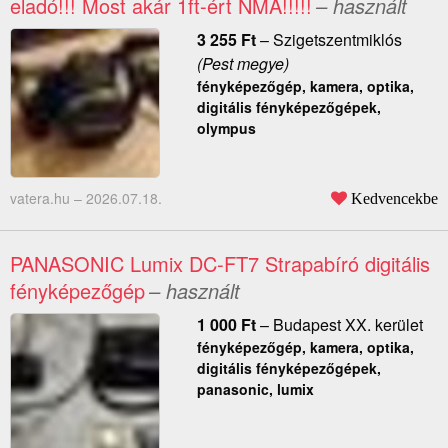
eladó!!! Most akár 1ft-ért NMÁ!!!!!
– használt
3 255
Ft
–
Szigetszentmiklós
(Pest megye)
fényképezőgép, kamera, optika,
digitális fényképezőgépek,
olympus
vatera.hu –
2026.07.18.
Kedvencekbe
PANASONIC Lumix DC-FT7 Strapabíró digitális
fényképezőgép
– használt
1 000
Ft
–
Budapest XX. kerület
fényképezőgép, kamera, optika,
digitális fényképezőgépek,
panasonic, lumix