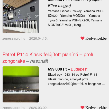
Bihar megye)
Yamaha Genos2 76-key, Yamaha PSR-
SX920 , Yamaha MODX8+ , Yamaha
Tyros5, Yamaha PSR-SX900, Yamaha
MONTAGE M8X , Korg ...
zeneszapro.hu –
2026.04.15.
Kedvencekbe
Petrof P114 Klasik felújított pianínó – profi
zongoraké
– használt
699 000
Ft
–
Budapest
Eladó egy 1983–84-es Petrof P114
Klasik pianínó, amelyet profi
zongorakészítő újított fel. A hangszer ...
zeneszapro.hu –
2026.03.02.
Kedvencekbe