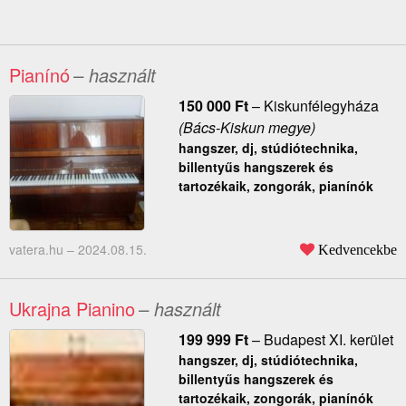
Pianínó
– használt
150 000
Ft
–
Kiskunfélegyháza
(Bács-Kiskun megye)
hangszer, dj, stúdiótechnika,
billentyűs hangszerek és
tartozékaik, zongorák, pianínók
vatera.hu –
2024.08.15.
Kedvencekbe
Ukrajna Pianino
– használt
199 999
Ft
–
Budapest XI. kerület
hangszer, dj, stúdiótechnika,
billentyűs hangszerek és
tartozékaik, zongorák, pianínók