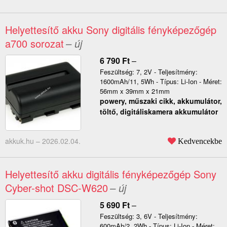
Helyettesítő akku Sony digitális fényképezőgép
a700 sorozat
– új
6 790
Ft
–
Feszültség: 7, 2V - Teljesítmény:
1600mAh/11, 5Wh - Típus: Li-Ion - Méret:
56mm x 39mm x 21mm
powery, műszaki cikk, akkumulátor,
töltő, digitáliskamera akkumulátor
akkuk.hu –
2026.02.04.
Kedvencekbe
Helyettesítő akku digitális fényképezőgép Sony
Cyber-shot DSC-W620
– új
5 690
Ft
–
Feszültség: 3, 6V - Teljesítmény:
600mAh/2, 2Wh - Típus: Li-Ion - Méret: