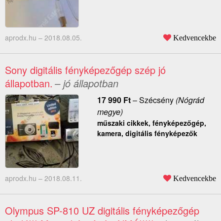
aprodx.hu –
2018.08.05.
Kedvencekbe
Sony digitális fényképezőgép szép jó
állapotban.
– jó állapotban
17 990
Ft
–
Szécsény
(Nógrád
megye)
műszaki cikkek, fényképezőgép,
kamera, digitális fényképezők
aprodx.hu –
2018.08.11.
Kedvencekbe
Olympus SP-810 UZ digitális fényképezőgép