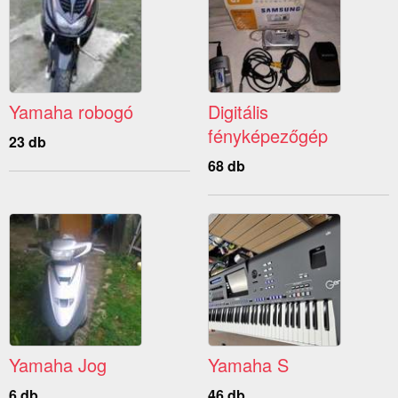
Yamaha robogó
Digitális
fényképezőgép
23 db
68 db
Yamaha Jog
Yamaha S
6 db
46 db