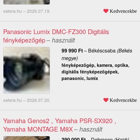
vatera.hu –
2026.07.19.
Kedvencekbe
Panasonic Lumix DMC-FZ300 Digitális
fényképezőgép
– használt
99 990
Ft
–
Békéscsaba
(Békés
megye)
fényképezőgép, kamera, optika,
digitális fényképezőgépek,
panasonic, lumix
vatera.hu –
2026.07.20.
Kedvencekbe
Yamaha Genos2 , Yamaha PSR-SX920 ,
Yamaha MONTAGE M8X
– használt
390 000
Ft
–
Debrecen
(Hajdú-