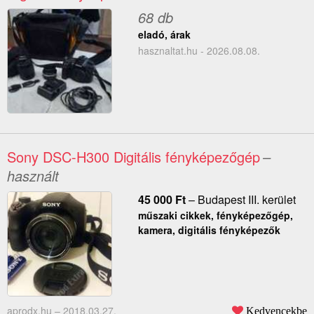
68 db
eladó, árak
hasznaltat.hu - 2026.08.08.
Sony DSC-H300 Digitális fényképezőgép
–
használt
45 000
Ft
–
Budapest III. kerület
műszaki cikkek, fényképezőgép,
kamera, digitális fényképezők
aprodx.hu –
2018.03.27.
Kedvencekbe