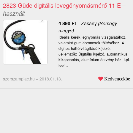
2823 Güde digitális levegőnyomásmérő 11 E
–
használt
4 890
Ft
–
Zákány
(Somogy
megye)
Ideális kerék légnyomás vizsgálatához,
valamint gumiabroncsok töltéséhez, 4-
digites háttérvilágítású kijelző.
Jellemzők: Digitális kijelző, automatikus
kikapcsolás, alumínium öntvény ház, kpl.
leer...
szerszampiac.hu –
2018.01.13.
Kedvencekbe