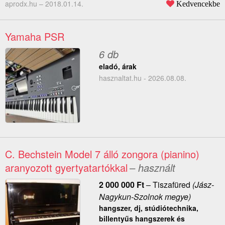
aprodx.hu –
2018.01.14.
Kedvencekbe
Yamaha PSR
6 db
eladó, árak
hasznaltat.hu - 2026.08.08.
C. Bechstein Model 7 álló zongora (pianino)
aranyozott gyertyatartókkal
– használt
2 000 000
Ft
–
Tiszafüred
(Jász-
Nagykun-Szolnok megye)
hangszer, dj, stúdiótechnika,
billentyűs hangszerek és