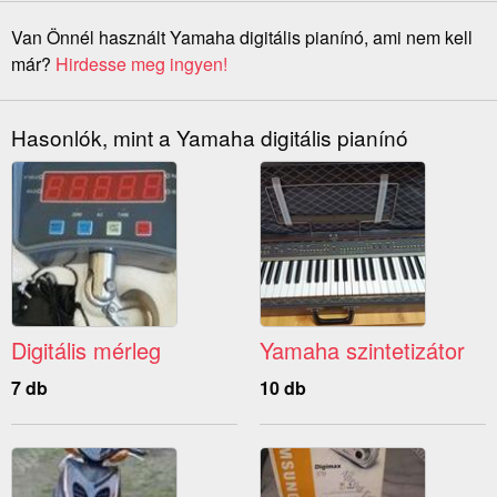
Van Önnél használt Yamaha digitális pianínó, ami nem kell
már?
Hirdesse meg ingyen!
Hasonlók, mint a Yamaha digitális pianínó
Digitális mérleg
Yamaha szintetizátor
7 db
10 db