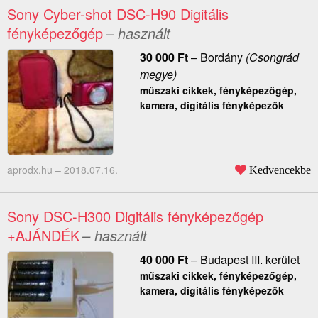
Sony Cyber-shot DSC-H90 Digitális
fényképezőgép
– használt
30 000
Ft
–
Bordány
(Csongrád
megye)
műszaki cikkek, fényképezőgép,
kamera, digitális fényképezők
aprodx.hu –
2018.07.16.
Kedvencekbe
Sony DSC-H300 Digitális fényképezőgép
+AJÁNDÉK
– használt
40 000
Ft
–
Budapest III. kerület
műszaki cikkek, fényképezőgép,
kamera, digitális fényképezők