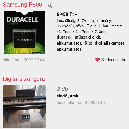
Samsung P800
– új
6 490
Ft
–
Feszültség: 3, 7V - Teljesítmény:
950mAh/3, 9Wh - Típus: Li-Ion - Méret:
43, 7mm x 31, 7mm x 7, 3mm
duracell, műszaki cikk,
akkumulátor, töltő, digitáliskamera
akkumulátor
akkuk.hu –
2026.02.04.
Kedvencekbe
Digitális zongora
2 db
eladó, árak
hasznaltat.hu - 2026.08.08.