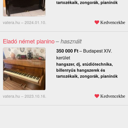
tartozékaik, zongorák, pianínók
vatera.hu –
2024.01.10.
Kedvencekbe
Eladó német pianino
– használt
350 000
Ft
–
Budapest XIV.
kerület
hangszer, dj, stúdiótechnika,
billentyűs hangszerek és
tartozékaik, zongorák, pianínók
vatera.hu –
2023.10.16.
Kedvencekbe