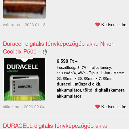
vatera.hu –
2026.01.18.
Kedvencekbe
Duracell digitális fényképezőgép akku Nikon
Coolpix P500
– új
6 590
Ft
–
Feszültség: 3, 7V - Teljesítmény:
1180mAh/4, 4Wh - Típus: Li-Ion - Méret:
53, 00mm x 35, 00mm x 7, 00mm
duracell, műszaki cikk,
akkumulátor, töltő, digitáliskamera
akkumulátor
akkuk.hu –
2026.02.04.
Kedvencekbe
DURACELL digitális fényképezőgép akku