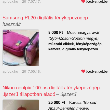
aprodx.hu –
2017.07.17.
Kedvencekbe
Samsung PL20 digitális fényképezőgép
–
használt
8 000
Ft
–
Mosonmagyaróvár
(Győr-Moson-Sopron megye)
műszaki cikkek, fényképezőgép,
kamera, digitális fényképezők
aprodx.hu –
2017.05.18.
Kedvencekbe
Nikon coolpix 100-as digitális fényképezőgép
újszerű állapotban eladó
– újszerű
25 000
Ft
–
Karcsa
(Borsod-
Abaúj-Zemplén megye)