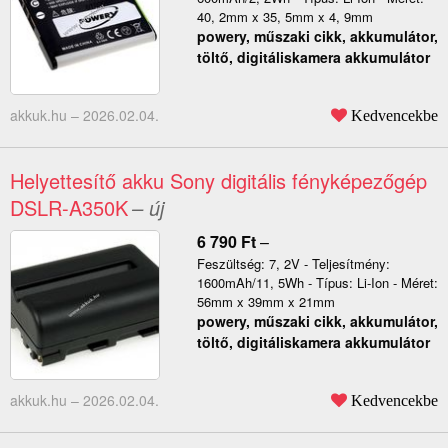
40, 2mm x 35, 5mm x 4, 9mm
powery, műszaki cikk, akkumulátor,
töltő, digitáliskamera akkumulátor
akkuk.hu –
2026.02.04.
Kedvencekbe
Helyettesítő akku Sony digitális fényképezőgép
DSLR-A350K
– új
6 790
Ft
–
Feszültség: 7, 2V - Teljesítmény:
1600mAh/11, 5Wh - Típus: Li-Ion - Méret:
56mm x 39mm x 21mm
powery, műszaki cikk, akkumulátor,
töltő, digitáliskamera akkumulátor
akkuk.hu –
2026.02.04.
Kedvencekbe