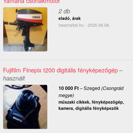
Yamaha csónakmotor
2 db
eladó, árak
hasznaltat.hu - 2026.08.08.
Fujifilm Finepix t200 digitális fényképezőgép
–
használt
10 000
Ft
–
Szeged
(Csongrád
megye)
műszaki cikkek, fényképezőgép,
kamera, digitális fényképezők