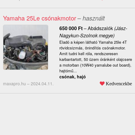
Yamaha 25Le csónakmotor
– használt
650 000
Ft
–
Abádszalók
(Jász-
Nagykun-Szolnok megye)
Eladó a képen látható Yamaha 25le 4T
rövidcsizmás, önindítós csónakmotor.
Amit tudni kell róla, rendszeresen
karbantartott, 50 üzem óránként olajcsere
a motorban (10W40 yamalube out board),
hajtómű...
csónak, hajó
maxapro.hu –
2024.04.11.
Kedvencekbe