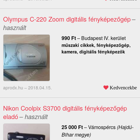
Olympus C-220 Zoom digitális fényképezőgép
–
használt
990
Ft
–
Budapest IV. kerület
műszaki cikkek, fényképezőgép,
kamera, digitális fényképezők
aprodx.hu –
2018.04.15.
Kedvencekbe
Nikon Coolpix S3700 digitális fényképezőgép
eladó
– használt
25 000
Ft
–
Vámospércs
(Hajdú-
Bihar megye)