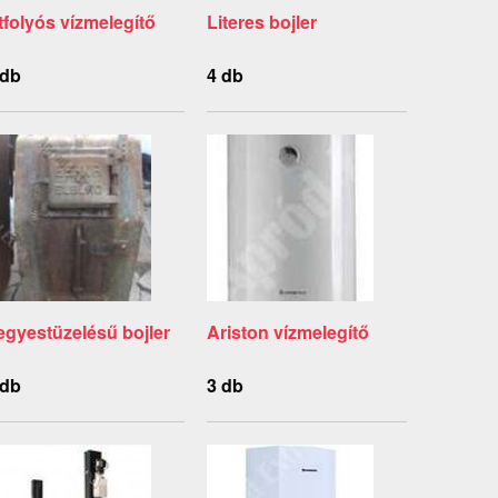
tfolyós vízmelegítő
Literes bojler
 db
4 db
egyestüzelésű bojler
Ariston vízmelegítő
 db
3 db