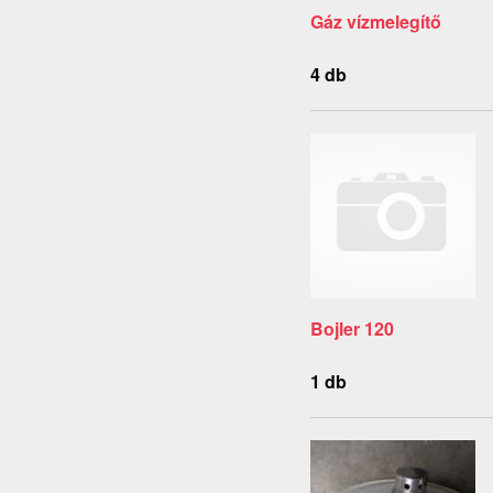
Gáz vízmelegítő
4 db
Bojler 120
1 db