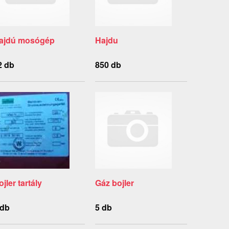
ajdú mosógép
Hajdu
2 db
850 db
jler tartály
Gáz bojler
 db
5 db