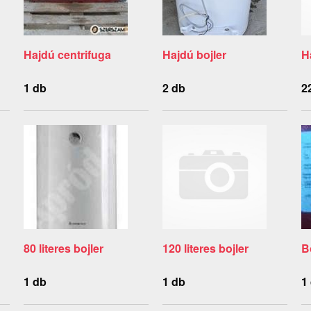
Hajdú centrifuga
Hajdú bojler
H
1 db
2 db
2
80 literes bojler
120 literes bojler
Bo
1 db
1 db
1