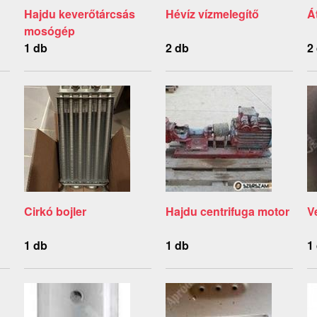
Hajdu keverőtárcsás
Hévíz vízmelegítő
Á
mosógép
1 db
2 db
2
Cirkó bojler
Hajdu centrifuga motor
V
1 db
1 db
1