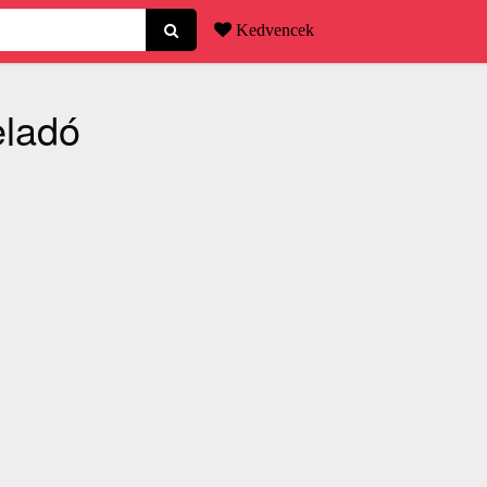
Kedvencek
eladó