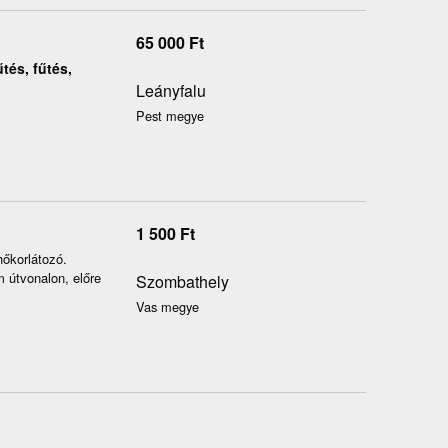
65 000
Ft
tés, fűtés,
Leányfalu
Pest megye
1 500
Ft
hőkorlátozó.
útvonalon, előre
Szombathely
Vas megye