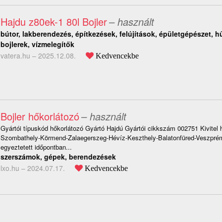
Hajdu z80ek-1 80l Bojler
– használt
bútor, lakberendezés, építkezések, felújítások, épületgépészet, hű
bojlerek, vízmelegítők
vatera.hu –
2025.12.08.
Kedvencekbe
Bojler hőkorlátozó
– használt
Gyártói típuskód hőkorlátozó Gyártó Hajdú Gyártói cikkszám 002751 Kivitel 
Szombathely-Körmend-Zalaegerszeg-Hévíz-Keszthely-Balatonfüred-Veszprém 
egyeztetett időpontban...
szerszámok, gépek, berendezések
lxo.hu –
2024.07.17.
Kedvencekbe