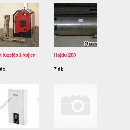
a tüzelésű bojler
Hajdu 200
 db
7 db