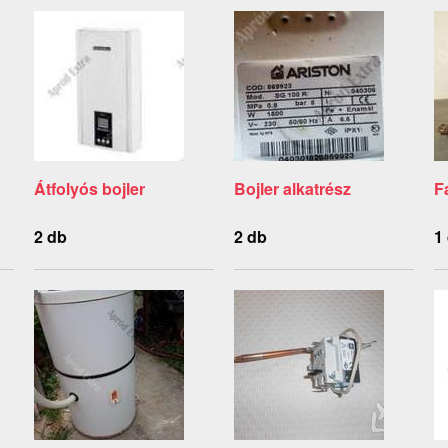
Átfolyós bojler
Bojler alkatrész
F
2 db
2 db
1