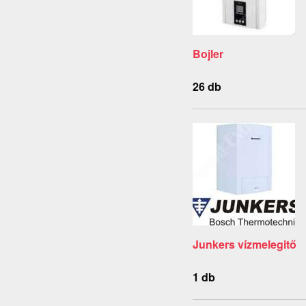
Bojler
26 db
Junkers vízmelegitő
1 db