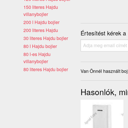
150 literes Hajdu
villanybojler
200 l Hajdu bojler
200 literes Hajdu
Értesítést kérek a
30 literes Hajdu bojler
80 l Hajdu bojler
80 l-es Hajdu
villanybojler
80 literes Hajdu bojler
Van Önnél használt boj
Hasonlók, min