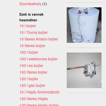
Szombathely
(1)
Ezek is vannak
használtan
10 l bojler
10 l Truma bojler
10 literes Ariston bojler
10 literes bojler
100 l bojler
100 l elektromos bojler
100 l-es bojler
100 literes bojler
120 l bojler
120 l gáz bojler
10 l Hajdu forróvíztároló
120 literes Hajdu
120 literes Hajdu bojler