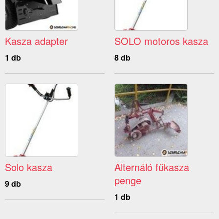
Kasza adapter
SOLO motoros kasza
1 db
8 db
Solo kasza
Alternáló fűkasza
penge
9 db
1 db