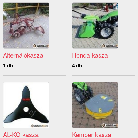
Alternálókasza
Honda kasza
1 db
4 db
AL-KO kasza
Kemper kasza